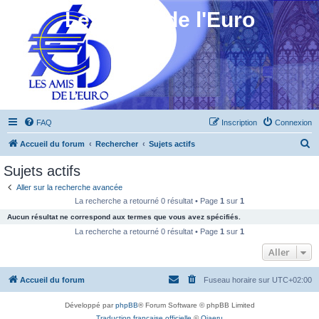
Les Amis de l'Euro
FAQ
Inscription
Connexion
R
Accueil du forum
Rechercher
Sujets actifs
e
Sujets actifs
c
Aller sur la recherche avancée
h
La recherche a retourné 0 résultat • Page
1
sur
1
e
Aucun résultat ne correspond aux termes que vous avez spécifiés.
r
La recherche a retourné 0 résultat • Page
1
sur
1
c
Aller
h
Accueil du forum
Fuseau horaire sur
UTC+02:00
e
r
Développé par
phpBB
® Forum Software © phpBB Limited
Traduction française officielle
©
Qiaeru