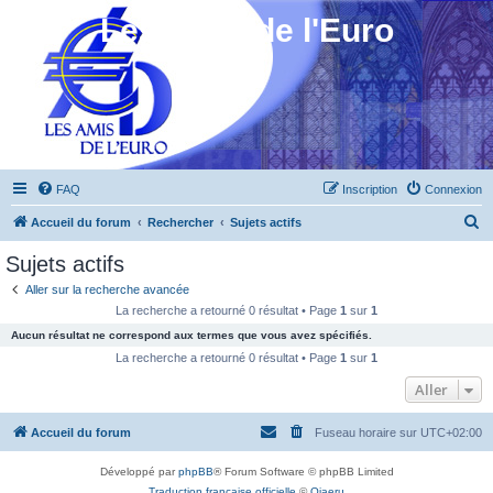
Les Amis de l'Euro
FAQ
Inscription
Connexion
R
Accueil du forum
Rechercher
Sujets actifs
e
Sujets actifs
c
Aller sur la recherche avancée
h
La recherche a retourné 0 résultat • Page
1
sur
1
e
Aucun résultat ne correspond aux termes que vous avez spécifiés.
r
La recherche a retourné 0 résultat • Page
1
sur
1
c
Aller
h
Accueil du forum
Fuseau horaire sur
UTC+02:00
e
r
Développé par
phpBB
® Forum Software © phpBB Limited
Traduction française officielle
©
Qiaeru