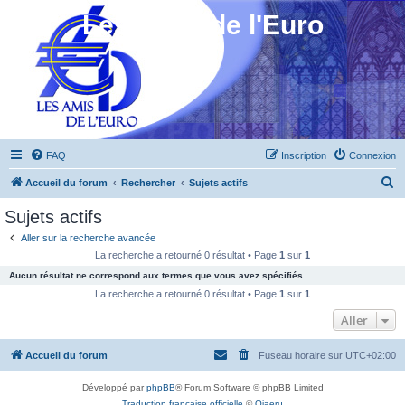
Les Amis de l'Euro
FAQ
Inscription
Connexion
R
Accueil du forum
Rechercher
Sujets actifs
e
Sujets actifs
c
Aller sur la recherche avancée
h
La recherche a retourné 0 résultat • Page
1
sur
1
e
Aucun résultat ne correspond aux termes que vous avez spécifiés.
r
La recherche a retourné 0 résultat • Page
1
sur
1
c
Aller
h
Accueil du forum
Fuseau horaire sur
UTC+02:00
e
r
Développé par
phpBB
® Forum Software © phpBB Limited
Traduction française officielle
©
Qiaeru