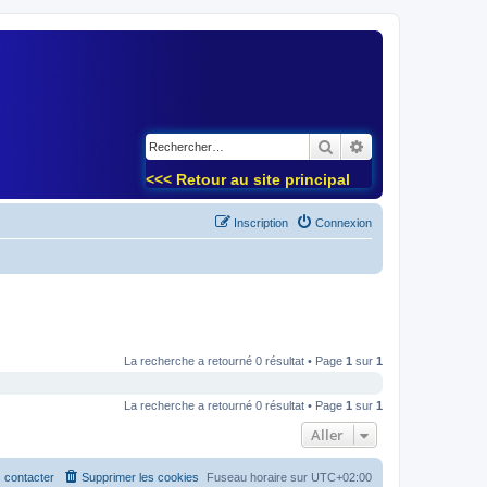
)
Rechercher
Recherche avancé
<<< Retour au site principal
Inscription
Connexion
La recherche a retourné 0 résultat • Page
1
sur
1
La recherche a retourné 0 résultat • Page
1
sur
1
Aller
 contacter
Supprimer les cookies
Fuseau horaire sur
UTC+02:00