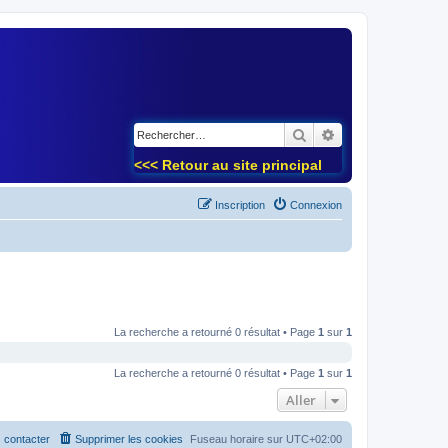
)
Rechercher
Recherche avancé
<<< Retour au site principal
Inscription
Connexion
La recherche a retourné 0 résultat • Page
1
sur
1
La recherche a retourné 0 résultat • Page
1
sur
1
Aller
 contacter
Supprimer les cookies
Fuseau horaire sur
UTC+02:00