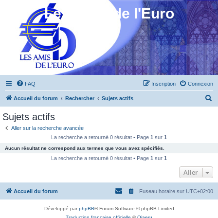
Les Amis de l'Euro
FAQ
Inscription
Connexion
R
Accueil du forum
Rechercher
Sujets actifs
e
Sujets actifs
c
Aller sur la recherche avancée
h
La recherche a retourné 0 résultat • Page
1
sur
1
e
Aucun résultat ne correspond aux termes que vous avez spécifiés.
r
La recherche a retourné 0 résultat • Page
1
sur
1
c
Aller
h
Accueil du forum
Fuseau horaire sur
UTC+02:00
e
r
Développé par
phpBB
® Forum Software © phpBB Limited
Traduction française officielle
©
Qiaeru