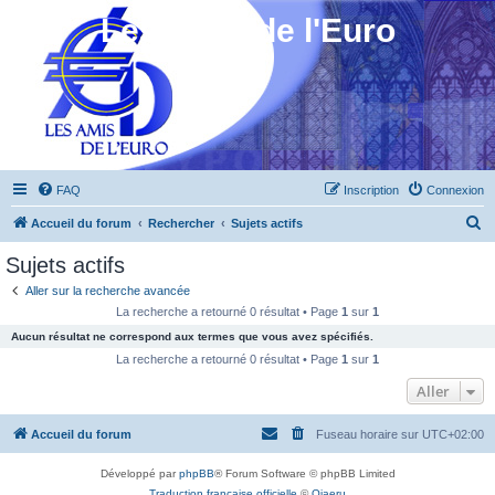
Les Amis de l'Euro
FAQ
Inscription
Connexion
R
Accueil du forum
Rechercher
Sujets actifs
e
Sujets actifs
c
Aller sur la recherche avancée
h
La recherche a retourné 0 résultat • Page
1
sur
1
e
Aucun résultat ne correspond aux termes que vous avez spécifiés.
r
La recherche a retourné 0 résultat • Page
1
sur
1
c
Aller
h
Accueil du forum
Fuseau horaire sur
UTC+02:00
e
r
Développé par
phpBB
® Forum Software © phpBB Limited
Traduction française officielle
©
Qiaeru