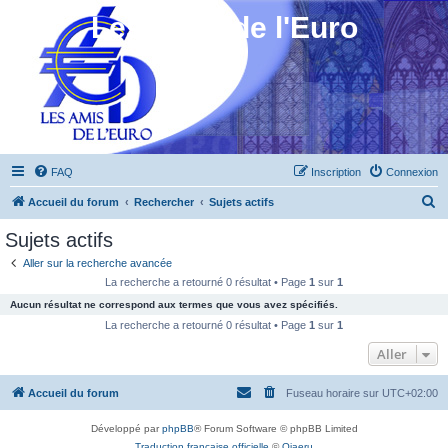
Les Amis de l'Euro
FAQ
Inscription
Connexion
R
Accueil du forum
Rechercher
Sujets actifs
e
Sujets actifs
c
Aller sur la recherche avancée
h
La recherche a retourné 0 résultat • Page
1
sur
1
e
Aucun résultat ne correspond aux termes que vous avez spécifiés.
r
La recherche a retourné 0 résultat • Page
1
sur
1
c
Aller
h
Accueil du forum
Fuseau horaire sur
UTC+02:00
e
r
Développé par
phpBB
® Forum Software © phpBB Limited
Traduction française officielle
©
Qiaeru