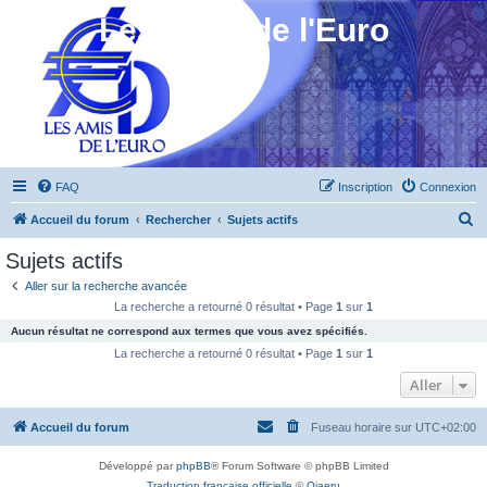
Les Amis de l'Euro
FAQ
Inscription
Connexion
R
Accueil du forum
Rechercher
Sujets actifs
e
Sujets actifs
c
Aller sur la recherche avancée
h
La recherche a retourné 0 résultat • Page
1
sur
1
e
Aucun résultat ne correspond aux termes que vous avez spécifiés.
r
La recherche a retourné 0 résultat • Page
1
sur
1
c
Aller
h
Accueil du forum
Fuseau horaire sur
UTC+02:00
e
r
Développé par
phpBB
® Forum Software © phpBB Limited
Traduction française officielle
©
Qiaeru