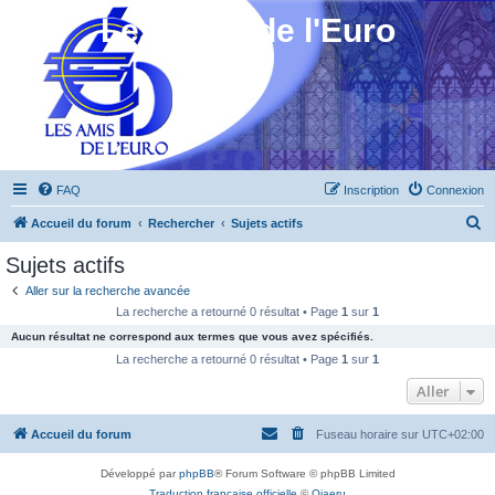
Les Amis de l'Euro
FAQ
Inscription
Connexion
R
Accueil du forum
Rechercher
Sujets actifs
e
Sujets actifs
c
Aller sur la recherche avancée
h
La recherche a retourné 0 résultat • Page
1
sur
1
e
Aucun résultat ne correspond aux termes que vous avez spécifiés.
r
La recherche a retourné 0 résultat • Page
1
sur
1
c
Aller
h
Accueil du forum
Fuseau horaire sur
UTC+02:00
e
r
Développé par
phpBB
® Forum Software © phpBB Limited
Traduction française officielle
©
Qiaeru