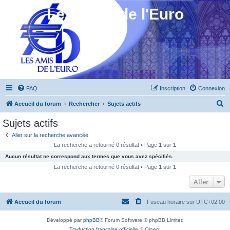
Les Amis de l'Euro
FAQ
Inscription
Connexion
R
Accueil du forum
Rechercher
Sujets actifs
e
Sujets actifs
c
Aller sur la recherche avancée
h
La recherche a retourné 0 résultat • Page
1
sur
1
e
Aucun résultat ne correspond aux termes que vous avez spécifiés.
r
La recherche a retourné 0 résultat • Page
1
sur
1
c
Aller
h
Accueil du forum
Fuseau horaire sur
UTC+02:00
e
r
Développé par
phpBB
® Forum Software © phpBB Limited
Traduction française officielle
©
Qiaeru