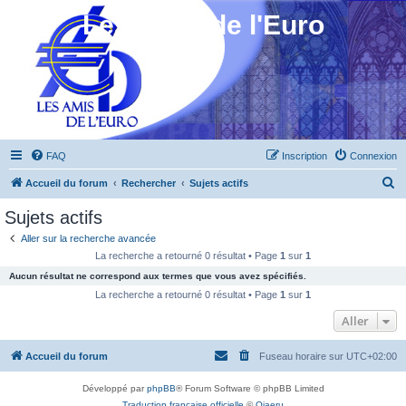
Les Amis de l'Euro
FAQ
Inscription
Connexion
R
Accueil du forum
Rechercher
Sujets actifs
e
Sujets actifs
c
Aller sur la recherche avancée
h
La recherche a retourné 0 résultat • Page
1
sur
1
e
Aucun résultat ne correspond aux termes que vous avez spécifiés.
r
La recherche a retourné 0 résultat • Page
1
sur
1
c
Aller
h
Accueil du forum
Fuseau horaire sur
UTC+02:00
e
r
Développé par
phpBB
® Forum Software © phpBB Limited
Traduction française officielle
©
Qiaeru