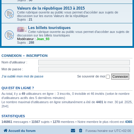
Sujets :
50
Valeurs de la république 2013 à 2015
Cette rubrique ouverte au public vous permet d'accéder aux sujets de
discussion sur les euros Valeurs de la république
Sujets :
21
Les billets touristiques
Cette rubrique ouverte au public vous permet d'accéder aux sujets de
discussion sur les billets touristiques
Modérateur :
Jean_93
Sujets :
288
CONNEXION
•
INSCRIPTION
Nom d’utilisateur :
Mot de passe :
J’ai oublié mon mot de passe
Se souvenir de moi
QUI EST EN LIGNE ?
Au total, il y a
49
utilisateurs en ligne :: 3 inscrits, 0 invisible et 46 invités (selon le nombre
d’utilisateurs actifs des 5 dernières minutes)
Le nombre maximal d’utilisateurs en ligne simultanément a été de
4401
le mer. 30 juil. 2025,
2h41
STATISTIQUES
146861
messages •
11567
sujets •
1270
membres • Notre membre le plus récent est
4365
Accueil du forum
Fuseau horaire sur
UTC+02:00