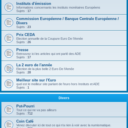
Instituts d'émission
Informations concernants les instituts monétaires Européens
Sujets :
17
Commission Européenne / Banque Centrale Européenne /
Divers
Sujets :
23
Prix CEDA
Election annuelle de la Coupure Euro De l'Année
Sujets :
26
Presse
Retrouvez ici les articles qui ont parlé des ADE
Sujets :
17
La 2 euro de l'année
Election de la plus belle 2 Euro De l'Année
Sujets :
28
Meilleur site sur l'€uro
quel est le meilleur site parlant de l'euro hors Instituts et ADE
Sujets :
1
Divers
Pot-Pourri
Tout ce qui ne va pas ailleurs
Sujets :
712
Coin Café
Venez discuter ici de tout ce qui n'a rien à voir avec la numismatique.