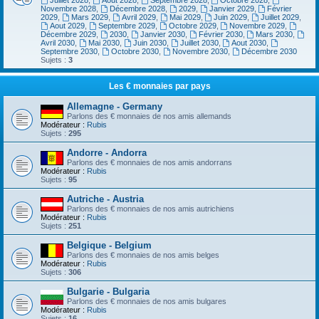
Juillet 2028
,
Aout 2028
,
Septembre 2028
,
Octobre 2028
,
Novembre 2028
,
Décembre 2028
,
2029
,
Janvier 2029
,
Février
2029
,
Mars 2029
,
Avril 2029
,
Mai 2029
,
Juin 2029
,
Juillet 2029
,
Aout 2029
,
Septembre 2029
,
Octobre 2029
,
Novembre 2029
,
Décembre 2029
,
2030
,
Janvier 2030
,
Février 2030
,
Mars 2030
,
Avril 2030
,
Mai 2030
,
Juin 2030
,
Juillet 2030
,
Aout 2030
,
Septembre 2030
,
Octobre 2030
,
Novembre 2030
,
Décembre 2030
Sujets :
3
Les € monnaies par pays
Allemagne - Germany
Parlons des € monnaies de nos amis allemands
Modérateur :
Rubis
Sujets :
295
Andorre - Andorra
Parlons des € monnaies de nos amis andorrans
Modérateur :
Rubis
Sujets :
95
Autriche - Austria
Parlons des € monnaies de nos amis autrichiens
Modérateur :
Rubis
Sujets :
251
Belgique - Belgium
Parlons des € monnaies de nos amis belges
Modérateur :
Rubis
Sujets :
306
Bulgarie - Bulgaria
Parlons des € monnaies de nos amis bulgares
Modérateur :
Rubis
Sujets :
16