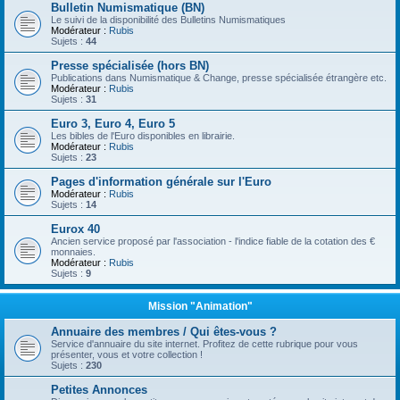
Bulletin Numismatique (BN)
Le suivi de la disponibilité des Bulletins Numismatiques
Modérateur :
Rubis
Sujets :
44
Presse spécialisée (hors BN)
Publications dans Numismatique & Change, presse spécialisée étrangère etc.
Modérateur :
Rubis
Sujets :
31
Euro 3, Euro 4, Euro 5
Les bibles de l'Euro disponibles en librairie.
Modérateur :
Rubis
Sujets :
23
Pages d'information générale sur l'Euro
Modérateur :
Rubis
Sujets :
14
Eurox 40
Ancien service proposé par l'association - l'indice fiable de la cotation des €
monnaies.
Modérateur :
Rubis
Sujets :
9
Mission "Animation"
Annuaire des membres / Qui êtes-vous ?
Service d'annuaire du site internet. Profitez de cette rubrique pour vous
présenter, vous et votre collection !
Sujets :
230
Petites Annonces