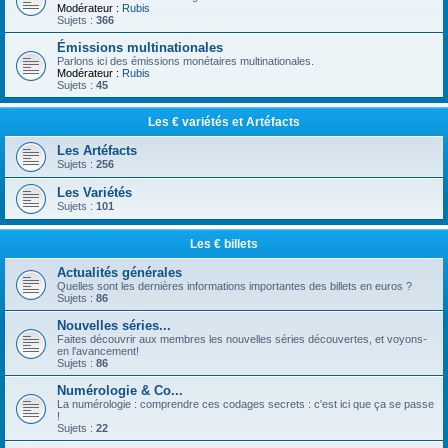
Modérateur :
Rubis
Sujets :
366
Émissions multinationales
Parlons ici des émissions monétaires multinationales.
Modérateur :
Rubis
Sujets :
45
Les € variétés et Artéfacts
Les Artéfacts
Sujets :
256
Les Variétés
Sujets :
101
Les € billets
Actualités générales
Quelles sont les dernières informations importantes des billets en euros ?
Sujets :
86
Nouvelles séries...
Faites découvrir aux membres les nouvelles séries découvertes, et voyons-
en l'avancement!
Sujets :
86
Numérologie & Co...
La numérologie : comprendre ces codages secrets : c'est ici que ça se passe
!
Sujets :
22