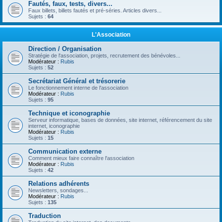
Fautés, faux, tests, divers...
Faux billets, billets fautés et pré-séries. Articles divers...
Sujets :
64
L'Association
Direction / Organisation
Stratégie de l'association, projets, recrutement des bénévoles...
Modérateur :
Rubis
Sujets :
52
Secrétariat Général et trésorerie
Le fonctionnement interne de l'association
Modérateur :
Rubis
Sujets :
95
Technique et iconographie
Serveur informatique, bases de données, site internet, référencement du site
internet, iconographie
Modérateur :
Rubis
Sujets :
15
Communication externe
Comment mieux faire connaître l'association
Modérateur :
Rubis
Sujets :
42
Relations adhérents
Newsletters, sondages...
Modérateur :
Rubis
Sujets :
135
Traduction