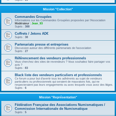
Mission "Collection"
Commandes Groupées
Informations sur les Commandes Groupées proposées par l’Association
Modérateur :
Jean_93
Sujets :
388
Coffrets / Jetons AD€
Sujets :
38
Partenariats presse et entreprises
Discussion autour des différents partenariats de l'association
Sujets :
27
Référencement des vendeurs professionnels
Vous cherchez des sites de revendeurs ? Vous souhaitez faire partager vos
avis ?
Sujets :
83
Black liste des vendeurs particuliers et professionnels
Ce forum a pour but d'avertir tous les adhérents au sujet de vendeurs
particuliers ou professionnels qui seraient de mauvaises fois, qui ne
respecteraient pas leurs engagements ou avec lesquels vous avez des litiges.
Sujets :
6
Mission "Représentation"
Fédération Française des Associations Numismatiques /
Commission Internationale de Numismatique
Sujets :
5