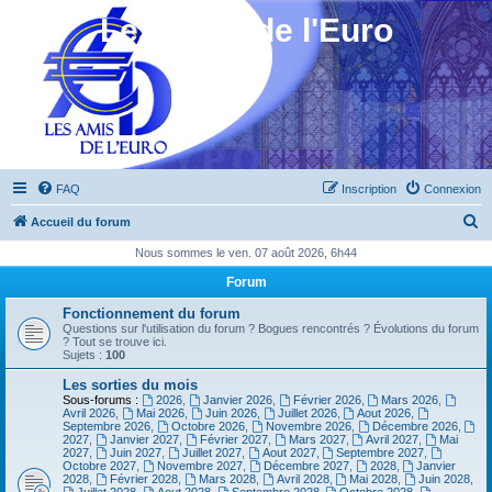
Les Amis de l'Euro
FAQ
Inscription
Connexion
R
Accueil du forum
e
Nous sommes le ven. 07 août 2026, 6h44
c
Forum
h
Fonctionnement du forum
e
Questions sur l'utilisation du forum ? Bogues rencontrés ? Évolutions du forum
? Tout se trouve ici.
r
Sujets :
100
c
Les sorties du mois
Sous-forums :
2026
,
Janvier 2026
,
Février 2026
,
Mars 2026
,
h
Avril 2026
,
Mai 2026
,
Juin 2026
,
Juillet 2026
,
Aout 2026
,
Septembre 2026
,
Octobre 2026
,
Novembre 2026
,
Décembre 2026
,
e
2027
,
Janvier 2027
,
Février 2027
,
Mars 2027
,
Avril 2027
,
Mai
2027
,
Juin 2027
,
Juillet 2027
,
Aout 2027
,
Septembre 2027
,
r
Octobre 2027
,
Novembre 2027
,
Décembre 2027
,
2028
,
Janvier
2028
,
Février 2028
,
Mars 2028
,
Avril 2028
,
Mai 2028
,
Juin 2028
,