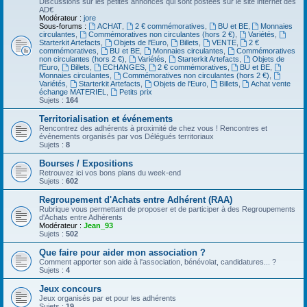
Discussions sur les petites annonces qui sont postées sur le site internet des
AD€
Modérateur :
jore
Sous-forums :
ACHAT
,
2 € commémoratives
,
BU et BE
,
Monnaies
circulantes
,
Commémoratives non circulantes (hors 2 €)
,
Variétés
,
Starterkit Artefacts
,
Objets de l'Euro
,
Billets
,
VENTE
,
2 €
commémoratives
,
BU et BE
,
Monnaies circulantes
,
Commémoratives
non circulantes (hors 2 €)
,
Variétés
,
Starterkit Artefacts
,
Objets de
l'Euro
,
Billets
,
ECHANGES
,
2 € commémoratives
,
BU et BE
,
Monnaies circulantes
,
Commémoratives non circulantes (hors 2 €)
,
Variétés
,
Starterkit Artefacts
,
Objets de l'Euro
,
Billets
,
Achat vente
échange MATERIEL
,
Petits prix
Sujets :
164
Territorialisation et événements
Rencontrez des adhérents à proximité de chez vous ! Rencontres et
événements organisés par vos Délégués territoriaux
Sujets :
8
Bourses / Expositions
Retrouvez ici vos bons plans du week-end
Sujets :
602
Regroupement d'Achats entre Adhérent (RAA)
Rubrique vous permettant de proposer et de participer à des Regroupements
d'Achats entre Adhérents
Modérateur :
Jean_93
Sujets :
502
Que faire pour aider mon association ?
Comment apporter son aide à l'association, bénévolat, candidatures... ?
Sujets :
4
Jeux concours
Jeux organisés par et pour les adhérents
Sujets :
19