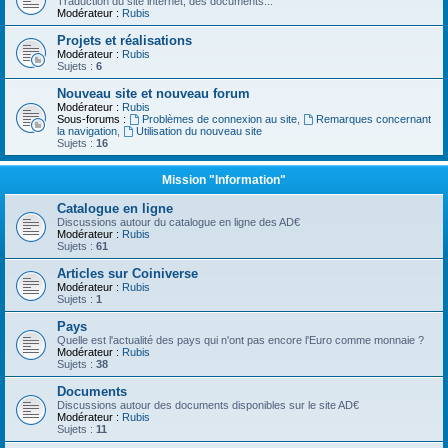
Traduction du site internet, des documents...
Modérateur :
Rubis
Projets et réalisations
Modérateur :
Rubis
Sujets :
6
Nouveau site et nouveau forum
Modérateur :
Rubis
Sous-forums :
Problèmes de connexion au site
,
Remarques concernant
la navigation
,
Utilisation du nouveau site
Sujets :
16
Mission "Information"
Catalogue en ligne
Discussions autour du catalogue en ligne des AD€
Modérateur :
Rubis
Sujets :
61
Articles sur Coiniverse
Modérateur :
Rubis
Sujets :
1
Pays
Quelle est l'actualité des pays qui n'ont pas encore l'Euro comme monnaie ?
Modérateur :
Rubis
Sujets :
38
Documents
Discussions autour des documents disponibles sur le site AD€
Modérateur :
Rubis
Sujets :
11