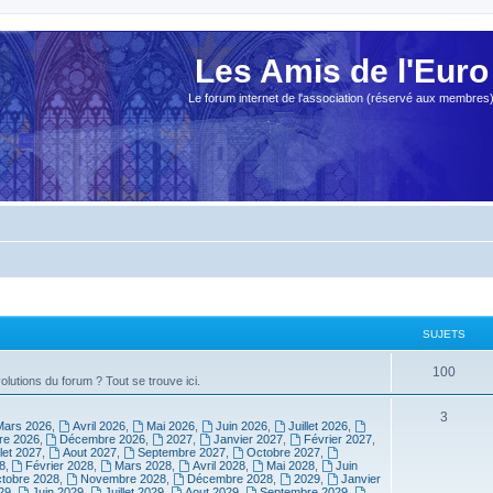
Les Amis de l'Euro
Le forum internet de l'association (réservé aux membres
SUJETS
100
olutions du forum ? Tout se trouve ici.
3
Mars 2026
,
Avril 2026
,
Mai 2026
,
Juin 2026
,
Juillet 2026
,
e 2026
,
Décembre 2026
,
2027
,
Janvier 2027
,
Février 2027
,
llet 2027
,
Aout 2027
,
Septembre 2027
,
Octobre 2027
,
8
,
Février 2028
,
Mars 2028
,
Avril 2028
,
Mai 2028
,
Juin
tobre 2028
,
Novembre 2028
,
Décembre 2028
,
2029
,
Janvier
29
,
Juin 2029
,
Juillet 2029
,
Aout 2029
,
Septembre 2029
,