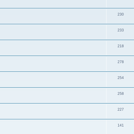
230
s
233
218
278
254
258
227
141