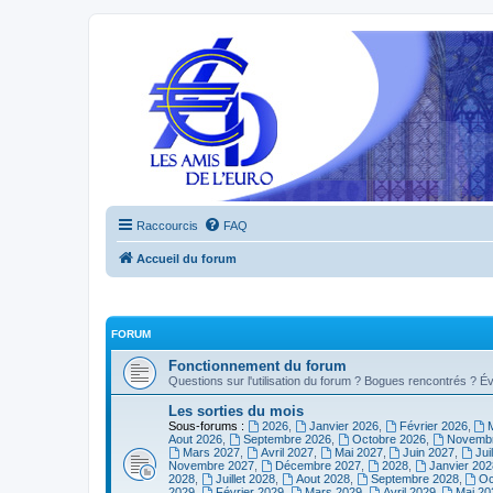
Raccourcis
FAQ
Accueil du forum
FORUM
Fonctionnement du forum
Questions sur l'utilisation du forum ? Bogues rencontrés ? Év
Les sorties du mois
Sous-forums :
2026
,
Janvier 2026
,
Février 2026
,
Aout 2026
,
Septembre 2026
,
Octobre 2026
,
Novembr
Mars 2027
,
Avril 2027
,
Mai 2027
,
Juin 2027
,
Jui
Novembre 2027
,
Décembre 2027
,
2028
,
Janvier 202
2028
,
Juillet 2028
,
Aout 2028
,
Septembre 2028
,
Oc
2029
,
Février 2029
,
Mars 2029
,
Avril 2029
,
Mai 20