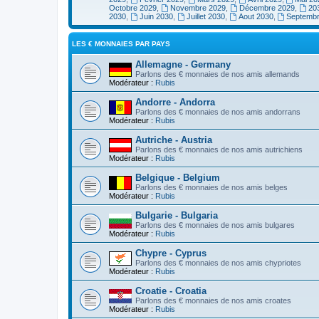
Octobre 2029
,
Novembre 2029
,
Décembre 2029
,
20
2030
,
Juin 2030
,
Juillet 2030
,
Aout 2030
,
Septemb
LES € MONNAIES PAR PAYS
Allemagne - Germany
Parlons des € monnaies de nos amis allemands
Modérateur :
Rubis
Andorre - Andorra
Parlons des € monnaies de nos amis andorrans
Modérateur :
Rubis
Autriche - Austria
Parlons des € monnaies de nos amis autrichiens
Modérateur :
Rubis
Belgique - Belgium
Parlons des € monnaies de nos amis belges
Modérateur :
Rubis
Bulgarie - Bulgaria
Parlons des € monnaies de nos amis bulgares
Modérateur :
Rubis
Chypre - Cyprus
Parlons des € monnaies de nos amis chypriotes
Modérateur :
Rubis
Croatie - Croatia
Parlons des € monnaies de nos amis croates
Modérateur :
Rubis