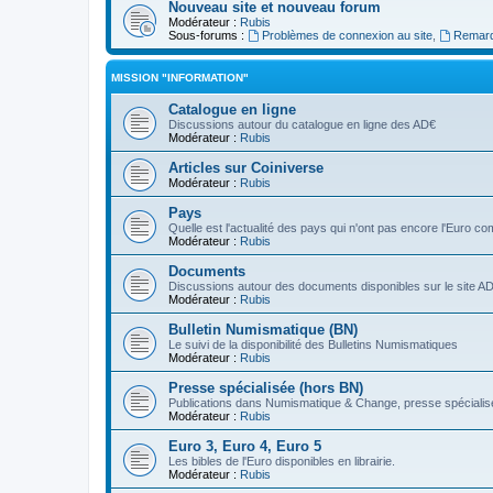
Nouveau site et nouveau forum
Modérateur :
Rubis
Sous-forums :
Problèmes de connexion au site
,
Remarq
MISSION "INFORMATION"
Catalogue en ligne
Discussions autour du catalogue en ligne des AD€
Modérateur :
Rubis
Articles sur Coiniverse
Modérateur :
Rubis
Pays
Quelle est l'actualité des pays qui n'ont pas encore l'Euro 
Modérateur :
Rubis
Documents
Discussions autour des documents disponibles sur le site A
Modérateur :
Rubis
Bulletin Numismatique (BN)
Le suivi de la disponibilité des Bulletins Numismatiques
Modérateur :
Rubis
Presse spécialisée (hors BN)
Publications dans Numismatique & Change, presse spécialisé
Modérateur :
Rubis
Euro 3, Euro 4, Euro 5
Les bibles de l'Euro disponibles en librairie.
Modérateur :
Rubis