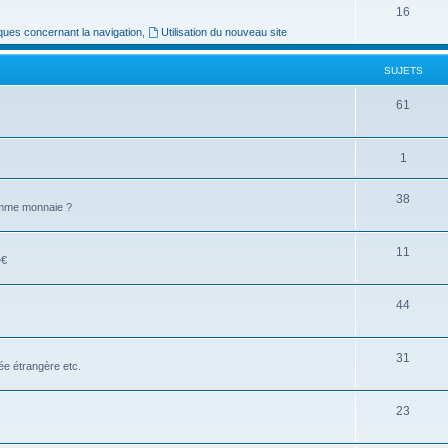
16
ues concernant la navigation
,
Utilisation du nouveau site
SUJETS
61
1
38
comme monnaie ?
11
D€
44
31
e étrangère etc.
23