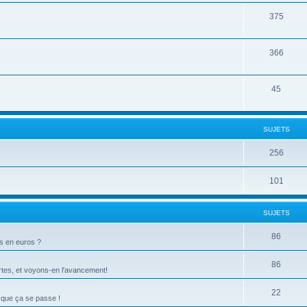
375
366
45
SUJETS
256
101
SUJETS
86
ts en euros ?
86
tes, et voyons-en l'avancement!
22
 que ça se passe !