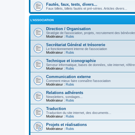
Fautés, faux, tests, divers...
Faux billets, billets fautés et pré-séries. Articles divers...
L'ASSOCIATION
Direction / Organisation
Stratégie de l'association, projets, recrutement des bénévoles
Modérateur :
Rubis
Secrétariat Général et trésorerie
Le fonctionnement interne de l'association
Modérateur :
Rubis
Technique et iconographie
Serveur informatique, bases de données, site internet, référe
Modérateur :
Rubis
Communication externe
Comment mieux faire connaître l'association
Modérateur :
Rubis
Relations adhérents
Newsletters, sondages...
Modérateur :
Rubis
Traduction
Traduction du site internet, des documents...
Modérateur :
Rubis
Projets et réalisations
Modérateur :
Rubis