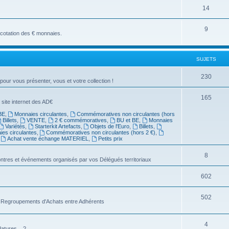
14
9
a cotation des € monnaies.
SUJETS
230
 pour vous présenter, vous et votre collection !
165
 site internet des AD€
BE
,
Monnaies circulantes
,
Commémoratives non circulantes (hors
Billets
,
VENTE
,
2 € commémoratives
,
BU et BE
,
Monnaies
Variétés
,
Starterkit Artefacts
,
Objets de l'Euro
,
Billets
,
es circulantes
,
Commémoratives non circulantes (hors 2 €)
,
,
Achat vente échange MATERIEL
,
Petits prix
8
ntres et événements organisés par vos Délégués territoriaux
602
502
es Regroupements d'Achats entre Adhérents
4
atures... ?