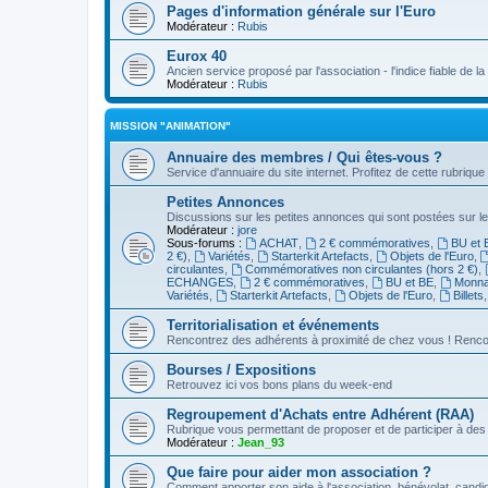
Pages d'information générale sur l'Euro
Modérateur :
Rubis
Eurox 40
Ancien service proposé par l'association - l'indice fiable de l
Modérateur :
Rubis
MISSION "ANIMATION"
Annuaire des membres / Qui êtes-vous ?
Service d'annuaire du site internet. Profitez de cette rubrique
Petites Annonces
Discussions sur les petites annonces qui sont postées sur le
Modérateur :
jore
Sous-forums :
ACHAT
,
2 € commémoratives
,
BU et 
2 €)
,
Variétés
,
Starterkit Artefacts
,
Objets de l'Euro
,
circulantes
,
Commémoratives non circulantes (hors 2 €)
,
ECHANGES
,
2 € commémoratives
,
BU et BE
,
Monnai
Variétés
,
Starterkit Artefacts
,
Objets de l'Euro
,
Billets
Territorialisation et événements
Rencontrez des adhérents à proximité de chez vous ! Renco
Bourses / Expositions
Retrouvez ici vos bons plans du week-end
Regroupement d'Achats entre Adhérent (RAA)
Rubrique vous permettant de proposer et de participer à d
Modérateur :
Jean_93
Que faire pour aider mon association ?
Comment apporter son aide à l'association, bénévolat, candid