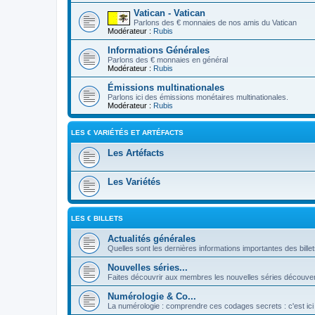
Vatican - Vatican
Parlons des € monnaies de nos amis du Vatican
Modérateur :
Rubis
Informations Générales
Parlons des € monnaies en général
Modérateur :
Rubis
Émissions multinationales
Parlons ici des émissions monétaires multinationales.
Modérateur :
Rubis
LES € VARIÉTÉS ET ARTÉFACTS
Les Artéfacts
Les Variétés
LES € BILLETS
Actualités générales
Quelles sont les dernières informations importantes des bille
Nouvelles séries...
Faites découvrir aux membres les nouvelles séries découver
Numérologie & Co...
La numérologie : comprendre ces codages secrets : c'est ici