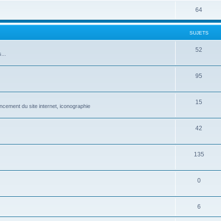
64
SUJETS
52
...
95
15
ncement du site internet, iconographie
42
135
0
6