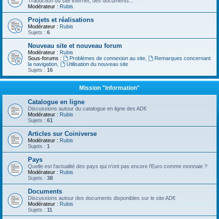
Traduction du site internet, des documents...
Modérateur :
Rubis
Projets et réalisations
Modérateur :
Rubis
Sujets :
6
Nouveau site et nouveau forum
Modérateur :
Rubis
Sous-forums :
Problèmes de connexion au site
,
Remarques concernant
la navigation
,
Utilisation du nouveau site
Sujets :
16
Mission "Information"
Catalogue en ligne
Discussions autour du catalogue en ligne des AD€
Modérateur :
Rubis
Sujets :
61
Articles sur Coiniverse
Modérateur :
Rubis
Sujets :
1
Pays
Quelle est l'actualité des pays qui n'ont pas encore l'Euro comme monnaie ?
Modérateur :
Rubis
Sujets :
38
Documents
Discussions autour des documents disponibles sur le site AD€
Modérateur :
Rubis
Sujets :
11