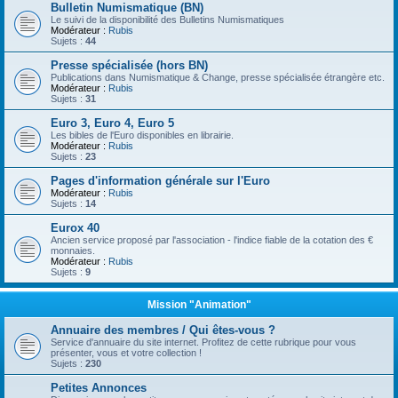
Bulletin Numismatique (BN)
Le suivi de la disponibilité des Bulletins Numismatiques
Modérateur :
Rubis
Sujets :
44
Presse spécialisée (hors BN)
Publications dans Numismatique & Change, presse spécialisée étrangère etc.
Modérateur :
Rubis
Sujets :
31
Euro 3, Euro 4, Euro 5
Les bibles de l'Euro disponibles en librairie.
Modérateur :
Rubis
Sujets :
23
Pages d'information générale sur l'Euro
Modérateur :
Rubis
Sujets :
14
Eurox 40
Ancien service proposé par l'association - l'indice fiable de la cotation des €
monnaies.
Modérateur :
Rubis
Sujets :
9
Mission "Animation"
Annuaire des membres / Qui êtes-vous ?
Service d'annuaire du site internet. Profitez de cette rubrique pour vous
présenter, vous et votre collection !
Sujets :
230
Petites Annonces