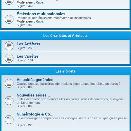
Modérateur :
Rubis
Sujets :
366
Émissions multinationales
Parlons ici des émissions monétaires multinationales.
Modérateur :
Rubis
Sujets :
45
Les € variétés et Artéfacts
Les Artéfacts
Sujets :
256
Les Variétés
Sujets :
101
Les € billets
Actualités générales
Quelles sont les dernières informations importantes des billets en euros ?
Sujets :
86
Nouvelles séries...
Faites découvrir aux membres les nouvelles séries découvertes, et voyons-
en l'avancement!
Sujets :
86
Numérologie & Co...
La numérologie : comprendre ces codages secrets : c'est ici que ça se passe
!
Sujets :
22