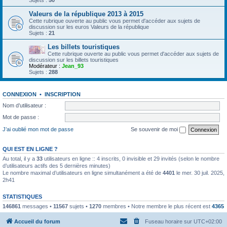
Sujets :
50
Valeurs de la république 2013 à 2015
Cette rubrique ouverte au public vous permet d'accéder aux sujets de
discussion sur les euros Valeurs de la république
Sujets :
21
Les billets touristiques
Cette rubrique ouverte au public vous permet d'accéder aux sujets de
discussion sur les billets touristiques
Modérateur :
Jean_93
Sujets :
288
CONNEXION
•
INSCRIPTION
Nom d’utilisateur :
Mot de passe :
J’ai oublié mon mot de passe
Se souvenir de moi
QUI EST EN LIGNE ?
Au total, il y a
33
utilisateurs en ligne :: 4 inscrits, 0 invisible et 29 invités (selon le nombre
d’utilisateurs actifs des 5 dernières minutes)
Le nombre maximal d’utilisateurs en ligne simultanément a été de
4401
le mer. 30 juil. 2025,
2h41
STATISTIQUES
146861
messages •
11567
sujets •
1270
membres • Notre membre le plus récent est
4365
Accueil du forum
Fuseau horaire sur
UTC+02:00