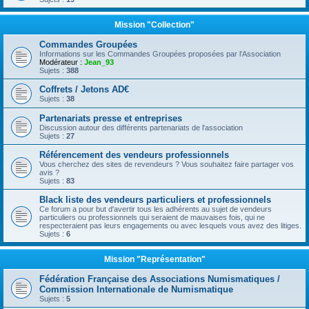
Mission "Collection"
Commandes Groupées
Informations sur les Commandes Groupées proposées par l’Association
Modérateur :
Jean_93
Sujets :
388
Coffrets / Jetons AD€
Sujets :
38
Partenariats presse et entreprises
Discussion autour des différents partenariats de l'association
Sujets :
27
Référencement des vendeurs professionnels
Vous cherchez des sites de revendeurs ? Vous souhaitez faire partager vos
avis ?
Sujets :
83
Black liste des vendeurs particuliers et professionnels
Ce forum a pour but d'avertir tous les adhérents au sujet de vendeurs
particuliers ou professionnels qui seraient de mauvaises fois, qui ne
respecteraient pas leurs engagements ou avec lesquels vous avez des litiges.
Sujets :
6
Mission "Représentation"
Fédération Française des Associations Numismatiques /
Commission Internationale de Numismatique
Sujets :
5