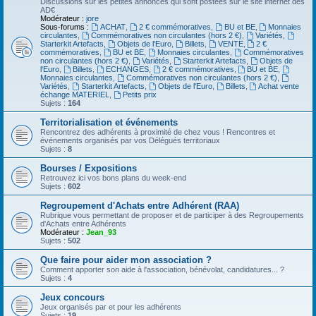
Discussions sur les petites annonces qui sont postées sur le site internet des
AD€
Modérateur :
jore
Sous-forums :
ACHAT
,
2 € commémoratives
,
BU et BE
,
Monnaies
circulantes
,
Commémoratives non circulantes (hors 2 €)
,
Variétés
,
Starterkit Artefacts
,
Objets de l'Euro
,
Billets
,
VENTE
,
2 €
commémoratives
,
BU et BE
,
Monnaies circulantes
,
Commémoratives
non circulantes (hors 2 €)
,
Variétés
,
Starterkit Artefacts
,
Objets de
l'Euro
,
Billets
,
ECHANGES
,
2 € commémoratives
,
BU et BE
,
Monnaies circulantes
,
Commémoratives non circulantes (hors 2 €)
,
Variétés
,
Starterkit Artefacts
,
Objets de l'Euro
,
Billets
,
Achat vente
échange MATERIEL
,
Petits prix
Sujets :
164
Territorialisation et événements
Rencontrez des adhérents à proximité de chez vous ! Rencontres et
événements organisés par vos Délégués territoriaux
Sujets :
8
Bourses / Expositions
Retrouvez ici vos bons plans du week-end
Sujets :
602
Regroupement d'Achats entre Adhérent (RAA)
Rubrique vous permettant de proposer et de participer à des Regroupements
d'Achats entre Adhérents
Modérateur :
Jean_93
Sujets :
502
Que faire pour aider mon association ?
Comment apporter son aide à l'association, bénévolat, candidatures... ?
Sujets :
4
Jeux concours
Jeux organisés par et pour les adhérents
Sujets :
19