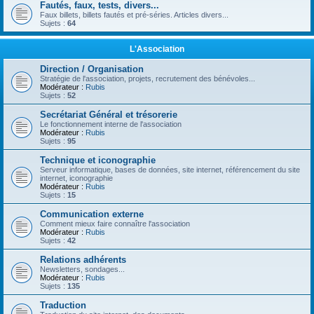
Fautés, faux, tests, divers...
Faux billets, billets fautés et pré-séries. Articles divers...
Sujets :
64
L'Association
Direction / Organisation
Stratégie de l'association, projets, recrutement des bénévoles...
Modérateur :
Rubis
Sujets :
52
Secrétariat Général et trésorerie
Le fonctionnement interne de l'association
Modérateur :
Rubis
Sujets :
95
Technique et iconographie
Serveur informatique, bases de données, site internet, référencement du site
internet, iconographie
Modérateur :
Rubis
Sujets :
15
Communication externe
Comment mieux faire connaître l'association
Modérateur :
Rubis
Sujets :
42
Relations adhérents
Newsletters, sondages...
Modérateur :
Rubis
Sujets :
135
Traduction