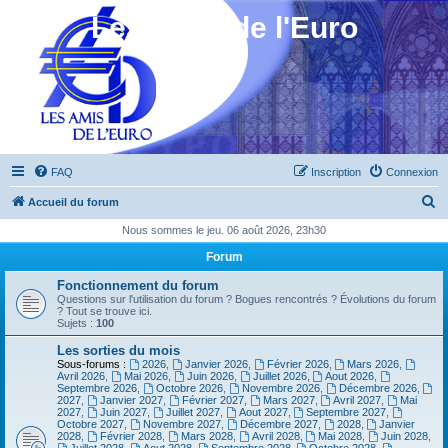
Les Amis de l'Euro
FAQ
Inscription
Connexion
R
Accueil du forum
e
Nous sommes le jeu. 06 août 2026, 23h30
c
Forum
h
Fonctionnement du forum
e
Questions sur l'utilisation du forum ? Bogues rencontrés ? Évolutions du forum
? Tout se trouve ici.
r
Sujets :
100
c
Les sorties du mois
Sous-forums :
2026
,
Janvier 2026
,
Février 2026
,
Mars 2026
,
h
Avril 2026
,
Mai 2026
,
Juin 2026
,
Juillet 2026
,
Aout 2026
,
Septembre 2026
,
Octobre 2026
,
Novembre 2026
,
Décembre 2026
,
e
2027
,
Janvier 2027
,
Février 2027
,
Mars 2027
,
Avril 2027
,
Mai
2027
,
Juin 2027
,
Juillet 2027
,
Aout 2027
,
Septembre 2027
,
r
Octobre 2027
,
Novembre 2027
,
Décembre 2027
,
2028
,
Janvier
2028
,
Février 2028
,
Mars 2028
,
Avril 2028
,
Mai 2028
,
Juin 2028
,