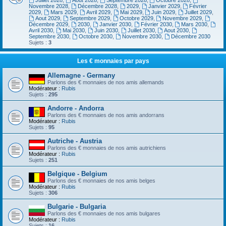
Juillet 2028
,
Aout 2028
,
Septembre 2028
,
Octobre 2028
,
Novembre 2028
,
Décembre 2028
,
2029
,
Janvier 2029
,
Février
2029
,
Mars 2029
,
Avril 2029
,
Mai 2029
,
Juin 2029
,
Juillet 2029
,
Aout 2029
,
Septembre 2029
,
Octobre 2029
,
Novembre 2029
,
Décembre 2029
,
2030
,
Janvier 2030
,
Février 2030
,
Mars 2030
,
Avril 2030
,
Mai 2030
,
Juin 2030
,
Juillet 2030
,
Aout 2030
,
Septembre 2030
,
Octobre 2030
,
Novembre 2030
,
Décembre 2030
Sujets :
3
Les € monnaies par pays
Allemagne - Germany
Parlons des € monnaies de nos amis allemands
Modérateur :
Rubis
Sujets :
295
Andorre - Andorra
Parlons des € monnaies de nos amis andorrans
Modérateur :
Rubis
Sujets :
95
Autriche - Austria
Parlons des € monnaies de nos amis autrichiens
Modérateur :
Rubis
Sujets :
251
Belgique - Belgium
Parlons des € monnaies de nos amis belges
Modérateur :
Rubis
Sujets :
306
Bulgarie - Bulgaria
Parlons des € monnaies de nos amis bulgares
Modérateur :
Rubis
Sujets :
16