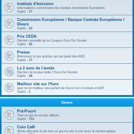
Instituts d'émission
Informations concernants les instituts monétaires Européens
Sujets :
17
Commission Européenne / Banque Centrale Européenne /
Divers
Sujets :
23
Prix CEDA
Election annuelle de la Coupure Euro De l'Année
Sujets :
26
Presse
Retrouvez ici les articles qui ont parlé des ADE
Sujets :
17
La 2 euro de l'année
Election de la plus belle 2 Euro De l'Année
Sujets :
28
Meilleur site sur l'€uro
quel est le meilleur site parlant de l'euro hors Instituts et ADE
Sujets :
1
Divers
Pot-Pourri
Tout ce qui ne va pas ailleurs
Sujets :
712
Coin Café
Venez discuter ici de tout ce qui n'a rien à voir avec la numismatique.