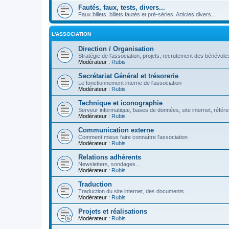
Fautés, faux, tests, divers...
Faux billets, billets fautés et pré-séries. Articles divers...
L'ASSOCIATION
Direction / Organisation
Stratégie de l'association, projets, recrutement des bénévoles
Modérateur :
Rubis
Secrétariat Général et trésorerie
Le fonctionnement interne de l'association
Modérateur :
Rubis
Technique et iconographie
Serveur informatique, bases de données, site internet, référe
Modérateur :
Rubis
Communication externe
Comment mieux faire connaître l'association
Modérateur :
Rubis
Relations adhérents
Newsletters, sondages...
Modérateur :
Rubis
Traduction
Traduction du site internet, des documents...
Modérateur :
Rubis
Projets et réalisations
Modérateur :
Rubis