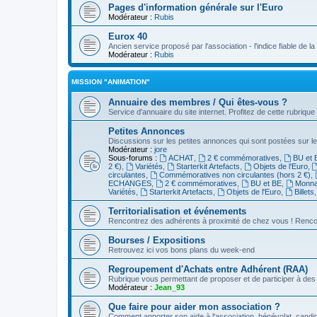
Pages d'information générale sur l'Euro
Modérateur :
Rubis
Eurox 40
Ancien service proposé par l'association - l'indice fiable de l
Modérateur :
Rubis
MISSION "ANIMATION"
Annuaire des membres / Qui êtes-vous ?
Service d'annuaire du site internet. Profitez de cette rubrique
Petites Annonces
Discussions sur les petites annonces qui sont postées sur le
Modérateur :
jore
Sous-forums :
ACHAT
,
2 € commémoratives
,
BU et 
2 €)
,
Variétés
,
Starterkit Artefacts
,
Objets de l'Euro
,
circulantes
,
Commémoratives non circulantes (hors 2 €)
,
ECHANGES
,
2 € commémoratives
,
BU et BE
,
Monnai
Variétés
,
Starterkit Artefacts
,
Objets de l'Euro
,
Billets
Territorialisation et événements
Rencontrez des adhérents à proximité de chez vous ! Renco
Bourses / Expositions
Retrouvez ici vos bons plans du week-end
Regroupement d'Achats entre Adhérent (RAA)
Rubrique vous permettant de proposer et de participer à d
Modérateur :
Jean_93
Que faire pour aider mon association ?
Comment apporter son aide à l'association, bénévolat, candid