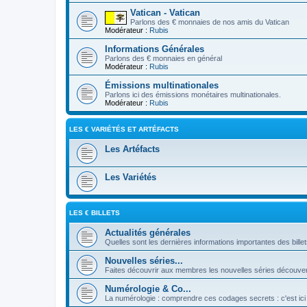
Vatican - Vatican
Parlons des € monnaies de nos amis du Vatican
Modérateur :
Rubis
Informations Générales
Parlons des € monnaies en général
Modérateur :
Rubis
Émissions multinationales
Parlons ici des émissions monétaires multinationales.
Modérateur :
Rubis
LES € VARIÉTÉS ET ARTÉFACTS
Les Artéfacts
Les Variétés
LES € BILLETS
Actualités générales
Quelles sont les dernières informations importantes des bille
Nouvelles séries...
Faites découvrir aux membres les nouvelles séries découver
Numérologie & Co...
La numérologie : comprendre ces codages secrets : c'est ici