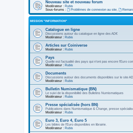
Nouveau site et nouveau forum
Modérateur :
Rubis
Sous-forums :
Problèmes de connexion au site
,
Remarq
MISSION "INFORMATION"
Catalogue en ligne
Discussions autour du catalogue en ligne des AD€
Modérateur :
Rubis
Articles sur Coiniverse
Modérateur :
Rubis
Pays
Quelle est l'actualité des pays qui n'ont pas encore l'Euro 
Modérateur :
Rubis
Documents
Discussions autour des documents disponibles sur le site A
Modérateur :
Rubis
Bulletin Numismatique (BN)
Le suivi de la disponibilité des Bulletins Numismatiques
Modérateur :
Rubis
Presse spécialisée (hors BN)
Publications dans Numismatique & Change, presse spécialisé
Modérateur :
Rubis
Euro 3, Euro 4, Euro 5
Les bibles de l'Euro disponibles en librairie.
Modérateur :
Rubis