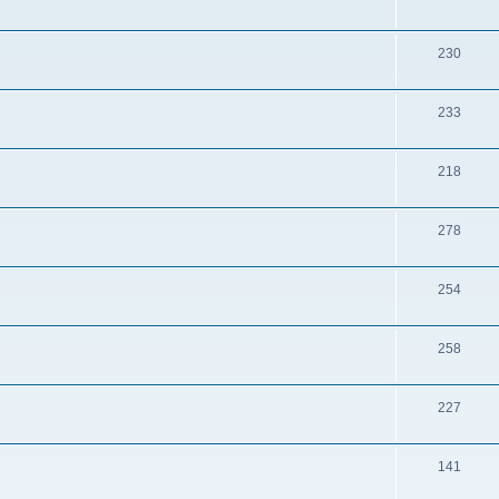
230
s
233
218
278
254
258
227
141