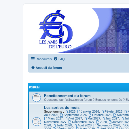
Raccourcis
FAQ
Accueil du forum
FORUM
Fonctionnement du forum
Questions sur l'utilisation du forum ? Bogues rencontrés ? Év
Les sorties du mois
Sous-forums :
2026
,
Janvier 2026
,
Février 2026
,
Aout 2026
,
Septembre 2026
,
Octobre 2026
,
Novembr
Mars 2027
,
Avril 2027
,
Mai 2027
,
Juin 2027
,
Jui
Novembre 2027
,
Décembre 2027
,
2028
,
Janvier 202
2028
,
Juillet 2028
,
Aout 2028
,
Septembre 2028
,
Oc
2029
,
Février 2029
,
Mars 2029
,
Avril 2029
,
Mai 20