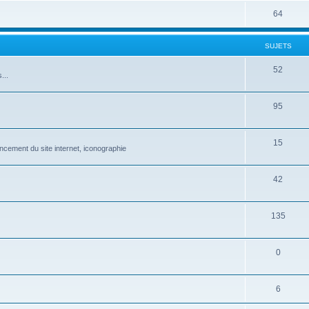
64
SUJETS
52
...
95
15
ncement du site internet, iconographie
42
135
0
6