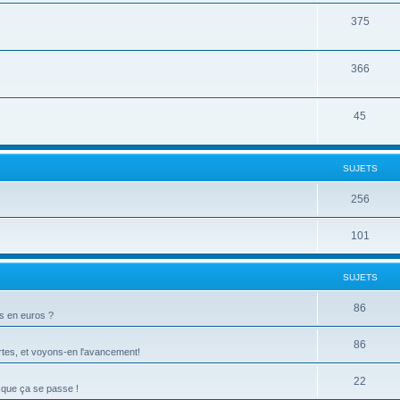
375
366
45
SUJETS
256
101
SUJETS
86
ts en euros ?
86
tes, et voyons-en l'avancement!
22
 que ça se passe !