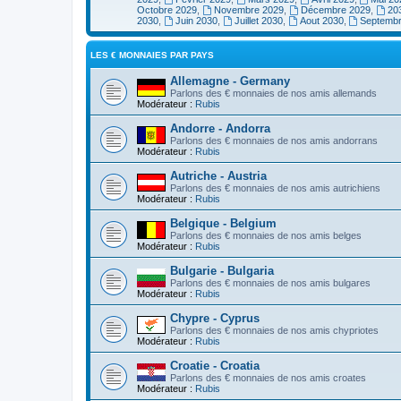
Octobre 2029
,
Novembre 2029
,
Décembre 2029
,
20
2030
,
Juin 2030
,
Juillet 2030
,
Aout 2030
,
Septemb
LES € MONNAIES PAR PAYS
Allemagne - Germany
Parlons des € monnaies de nos amis allemands
Modérateur :
Rubis
Andorre - Andorra
Parlons des € monnaies de nos amis andorrans
Modérateur :
Rubis
Autriche - Austria
Parlons des € monnaies de nos amis autrichiens
Modérateur :
Rubis
Belgique - Belgium
Parlons des € monnaies de nos amis belges
Modérateur :
Rubis
Bulgarie - Bulgaria
Parlons des € monnaies de nos amis bulgares
Modérateur :
Rubis
Chypre - Cyprus
Parlons des € monnaies de nos amis chypriotes
Modérateur :
Rubis
Croatie - Croatia
Parlons des € monnaies de nos amis croates
Modérateur :
Rubis