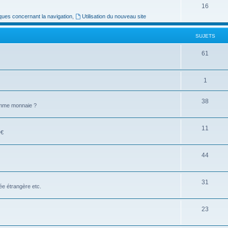
16
ues concernant la navigation
,
Utilisation du nouveau site
SUJETS
61
1
38
comme monnaie ?
11
D€
44
31
e étrangère etc.
23