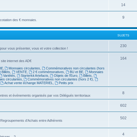
14
9
a cotation des € monnaies.
SUJETS
230
 pour vous présenter, vous et votre collection !
164
 site internet des AD€
BE
,
Monnaies circulantes
,
Commémoratives non circulantes (hors
Billets
,
VENTE
,
2 € commémoratives
,
BU et BE
,
Monnaies
Variétés
,
Starterkit Artefacts
,
Objets de l'Euro
,
Billets
,
es circulantes
,
Commémoratives non circulantes (hors 2 €)
,
,
Achat vente échange MATERIEL
,
Petits prix
8
ntres et événements organisés par vos Délégués territoriaux
602
502
es Regroupements d'Achats entre Adhérents
4
atures... ?