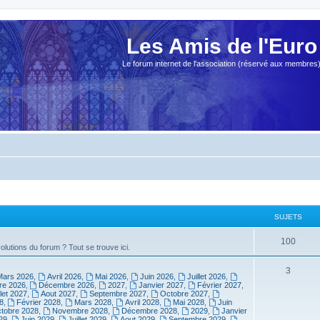
Les Amis de l'Euro
Le forum internet de l'association (réservé aux membres
SUJETS
100
olutions du forum ? Tout se trouve ici.
3
Mars 2026
,
Avril 2026
,
Mai 2026
,
Juin 2026
,
Juillet 2026
,
e 2026
,
Décembre 2026
,
2027
,
Janvier 2027
,
Février 2027
,
llet 2027
,
Aout 2027
,
Septembre 2027
,
Octobre 2027
,
8
,
Février 2028
,
Mars 2028
,
Avril 2028
,
Mai 2028
,
Juin
tobre 2028
,
Novembre 2028
,
Décembre 2028
,
2029
,
Janvier
29
,
Juin 2029
,
Juillet 2029
,
Aout 2029
,
Septembre 2029
,