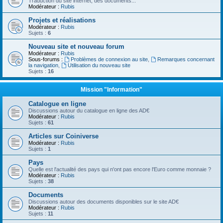
Traduction du site internet, des documents...
Modérateur :
Rubis
Projets et réalisations
Modérateur :
Rubis
Sujets :
6
Nouveau site et nouveau forum
Modérateur :
Rubis
Sous-forums :
Problèmes de connexion au site
,
Remarques concernant
la navigation
,
Utilisation du nouveau site
Sujets :
16
Mission "Information"
Catalogue en ligne
Discussions autour du catalogue en ligne des AD€
Modérateur :
Rubis
Sujets :
61
Articles sur Coiniverse
Modérateur :
Rubis
Sujets :
1
Pays
Quelle est l'actualité des pays qui n'ont pas encore l'Euro comme monnaie ?
Modérateur :
Rubis
Sujets :
38
Documents
Discussions autour des documents disponibles sur le site AD€
Modérateur :
Rubis
Sujets :
11