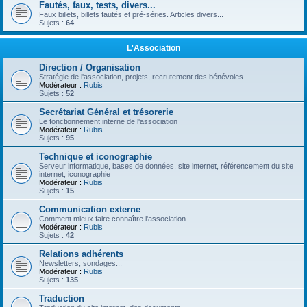
Fautés, faux, tests, divers...
Faux billets, billets fautés et pré-séries. Articles divers...
Sujets :
64
L'Association
Direction / Organisation
Stratégie de l'association, projets, recrutement des bénévoles...
Modérateur :
Rubis
Sujets :
52
Secrétariat Général et trésorerie
Le fonctionnement interne de l'association
Modérateur :
Rubis
Sujets :
95
Technique et iconographie
Serveur informatique, bases de données, site internet, référencement du site
internet, iconographie
Modérateur :
Rubis
Sujets :
15
Communication externe
Comment mieux faire connaître l'association
Modérateur :
Rubis
Sujets :
42
Relations adhérents
Newsletters, sondages...
Modérateur :
Rubis
Sujets :
135
Traduction