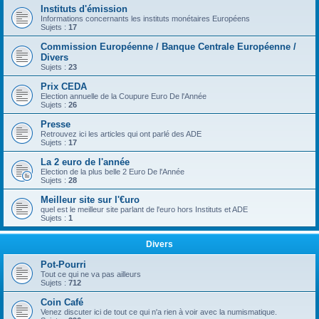
Instituts d'émission
Informations concernants les instituts monétaires Européens
Sujets :
17
Commission Européenne / Banque Centrale Européenne /
Divers
Sujets :
23
Prix CEDA
Election annuelle de la Coupure Euro De l'Année
Sujets :
26
Presse
Retrouvez ici les articles qui ont parlé des ADE
Sujets :
17
La 2 euro de l'année
Election de la plus belle 2 Euro De l'Année
Sujets :
28
Meilleur site sur l'€uro
quel est le meilleur site parlant de l'euro hors Instituts et ADE
Sujets :
1
Divers
Pot-Pourri
Tout ce qui ne va pas ailleurs
Sujets :
712
Coin Café
Venez discuter ici de tout ce qui n'a rien à voir avec la numismatique.