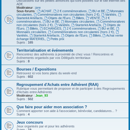
Discussions sur les petites annonces qui sont postées sur le site internet des
AD€
Modérateur :
jore
Sous-forums :
ACHAT
,
2 € commémoratives
,
BU et BE
,
Monnaies
circulantes
,
Commémoratives non circulantes (hors 2 €)
,
Variétés
,
Starterkit Artefacts
,
Objets de l'Euro
,
Billets
,
VENTE
,
2 €
commémoratives
,
BU et BE
,
Monnaies circulantes
,
Commémoratives
non circulantes (hors 2 €)
,
Variétés
,
Starterkit Artefacts
,
Objets de
l'Euro
,
Billets
,
ECHANGES
,
2 € commémoratives
,
BU et BE
,
Monnaies circulantes
,
Commémoratives non circulantes (hors 2 €)
,
Variétés
,
Starterkit Artefacts
,
Objets de l'Euro
,
Billets
,
Achat vente
échange MATERIEL
,
Petits prix
Sujets :
165
Territorialisation et événements
Rencontrez des adhérents à proximité de chez vous ! Rencontres et
événements organisés par vos Délégués territoriaux
Sujets :
8
Bourses / Expositions
Retrouvez ici vos bons plans du week-end
Sujets :
602
Regroupement d'Achats entre Adhérent (RAA)
Rubrique vous permettant de proposer et de participer à des Regroupements
d'Achats entre Adhérents
Modérateur :
Jean_93
Sujets :
502
Que faire pour aider mon association ?
Comment apporter son aide à l'association, bénévolat, candidatures... ?
Sujets :
4
Jeux concours
Jeux organisés par et pour les adhérents
Sujets :
19