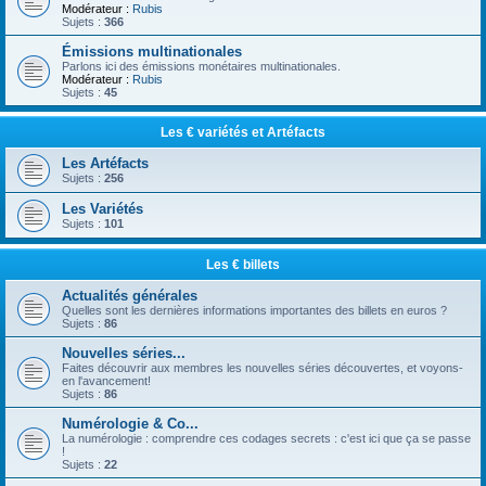
Modérateur :
Rubis
Sujets :
366
Émissions multinationales
Parlons ici des émissions monétaires multinationales.
Modérateur :
Rubis
Sujets :
45
Les € variétés et Artéfacts
Les Artéfacts
Sujets :
256
Les Variétés
Sujets :
101
Les € billets
Actualités générales
Quelles sont les dernières informations importantes des billets en euros ?
Sujets :
86
Nouvelles séries...
Faites découvrir aux membres les nouvelles séries découvertes, et voyons-
en l'avancement!
Sujets :
86
Numérologie & Co...
La numérologie : comprendre ces codages secrets : c'est ici que ça se passe
!
Sujets :
22