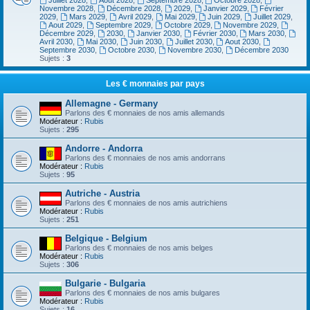
Juillet 2028
,
Aout 2028
,
Septembre 2028
,
Octobre 2028
,
Novembre 2028
,
Décembre 2028
,
2029
,
Janvier 2029
,
Février
2029
,
Mars 2029
,
Avril 2029
,
Mai 2029
,
Juin 2029
,
Juillet 2029
,
Aout 2029
,
Septembre 2029
,
Octobre 2029
,
Novembre 2029
,
Décembre 2029
,
2030
,
Janvier 2030
,
Février 2030
,
Mars 2030
,
Avril 2030
,
Mai 2030
,
Juin 2030
,
Juillet 2030
,
Aout 2030
,
Septembre 2030
,
Octobre 2030
,
Novembre 2030
,
Décembre 2030
Sujets :
3
Les € monnaies par pays
Allemagne - Germany
Parlons des € monnaies de nos amis allemands
Modérateur :
Rubis
Sujets :
295
Andorre - Andorra
Parlons des € monnaies de nos amis andorrans
Modérateur :
Rubis
Sujets :
95
Autriche - Austria
Parlons des € monnaies de nos amis autrichiens
Modérateur :
Rubis
Sujets :
251
Belgique - Belgium
Parlons des € monnaies de nos amis belges
Modérateur :
Rubis
Sujets :
306
Bulgarie - Bulgaria
Parlons des € monnaies de nos amis bulgares
Modérateur :
Rubis
Sujets :
16