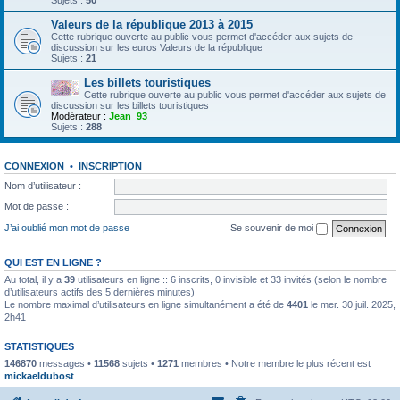
Sujets :
50
Valeurs de la république 2013 à 2015
Cette rubrique ouverte au public vous permet d'accéder aux sujets de
discussion sur les euros Valeurs de la république
Sujets :
21
Les billets touristiques
Cette rubrique ouverte au public vous permet d'accéder aux sujets de
discussion sur les billets touristiques
Modérateur :
Jean_93
Sujets :
288
CONNEXION
•
INSCRIPTION
Nom d’utilisateur :
Mot de passe :
J’ai oublié mon mot de passe
Se souvenir de moi
QUI EST EN LIGNE ?
Au total, il y a
39
utilisateurs en ligne :: 6 inscrits, 0 invisible et 33 invités (selon le nombre
d’utilisateurs actifs des 5 dernières minutes)
Le nombre maximal d’utilisateurs en ligne simultanément a été de
4401
le mer. 30 juil. 2025,
2h41
STATISTIQUES
146870
messages •
11568
sujets •
1271
membres • Notre membre le plus récent est
mickaeldubost