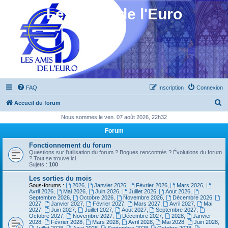
Les Amis de l'Euro
FAQ
Inscription
Connexion
R
Accueil du forum
e
Nous sommes le ven. 07 août 2026, 22h32
c
Forum
h
Fonctionnement du forum
e
Questions sur l'utilisation du forum ? Bogues rencontrés ? Évolutions du forum
? Tout se trouve ici.
r
Sujets :
100
c
Les sorties du mois
Sous-forums :
2026
,
Janvier 2026
,
Février 2026
,
Mars 2026
,
h
Avril 2026
,
Mai 2026
,
Juin 2026
,
Juillet 2026
,
Aout 2026
,
Septembre 2026
,
Octobre 2026
,
Novembre 2026
,
Décembre 2026
,
e
2027
,
Janvier 2027
,
Février 2027
,
Mars 2027
,
Avril 2027
,
Mai
2027
,
Juin 2027
,
Juillet 2027
,
Aout 2027
,
Septembre 2027
,
r
Octobre 2027
,
Novembre 2027
,
Décembre 2027
,
2028
,
Janvier
2028
,
Février 2028
,
Mars 2028
,
Avril 2028
,
Mai 2028
,
Juin 2028
,