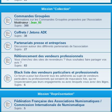
Mission "Collection"
Commandes Groupées
Informations sur les Commandes Groupées proposées par l’Association
Modérateur :
Jean_93
Sujets :
388
Coffrets / Jetons AD€
Sujets :
38
Partenariats presse et entreprises
Discussion autour des différents partenariats de l'association
Sujets :
27
Référencement des vendeurs professionnels
Vous cherchez des sites de revendeurs ? Vous souhaitez faire partager vos
avis ?
Sujets :
83
Black liste des vendeurs particuliers et professionnels
Ce forum a pour but d'avertir tous les adhérents au sujet de vendeurs
particuliers ou professionnels qui seraient de mauvaises fois, qui ne
respecteraient pas leurs engagements ou avec lesquels vous avez des litiges.
Sujets :
6
Mission "Représentation"
Fédération Française des Associations Numismatiques /
Commission Internationale de Numismatique
Sujets :
5