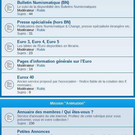
Bulletin Numismatique (BN)
Le suivi de la disponibilité des Bulletins Numismatiques
Modérateur :
Rubis
Sujets :
44
Presse spécialisée (hors BN)
Publications dans Numismatique & Change, presse spécialisée étrangère etc.
Modérateur :
Rubis
Sujets :
31
Euro 3, Euro 4, Euro 5
Les bibles de l'Euro disponibles en librairie.
Modérateur :
Rubis
Sujets :
23
Pages d'information générale sur l'Euro
Modérateur :
Rubis
Sujets :
14
Eurox 40
Ancien service proposé par l'association - l'indice fiable de la cotation des €
monnaies.
Modérateur :
Rubis
Sujets :
9
Mission "Animation"
Annuaire des membres / Qui êtes-vous ?
Service d'annuaire du site internet. Profitez de cette rubrique pour vous
présenter, vous et votre collection !
Sujets :
230
Petites Annonces