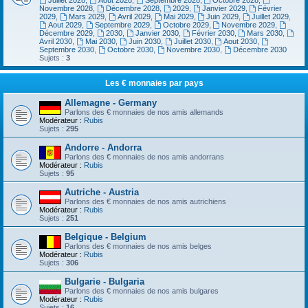
Juillet 2028
,
Aout 2028
,
Septembre 2028
,
Octobre 2028
,
Novembre 2028
,
Décembre 2028
,
2029
,
Janvier 2029
,
Février
2029
,
Mars 2029
,
Avril 2029
,
Mai 2029
,
Juin 2029
,
Juillet 2029
,
Aout 2029
,
Septembre 2029
,
Octobre 2029
,
Novembre 2029
,
Décembre 2029
,
2030
,
Janvier 2030
,
Février 2030
,
Mars 2030
,
Avril 2030
,
Mai 2030
,
Juin 2030
,
Juillet 2030
,
Aout 2030
,
Septembre 2030
,
Octobre 2030
,
Novembre 2030
,
Décembre 2030
Sujets :
3
Les € monnaies par pays
Allemagne - Germany
Parlons des € monnaies de nos amis allemands
Modérateur :
Rubis
Sujets :
295
Andorre - Andorra
Parlons des € monnaies de nos amis andorrans
Modérateur :
Rubis
Sujets :
95
Autriche - Austria
Parlons des € monnaies de nos amis autrichiens
Modérateur :
Rubis
Sujets :
251
Belgique - Belgium
Parlons des € monnaies de nos amis belges
Modérateur :
Rubis
Sujets :
306
Bulgarie - Bulgaria
Parlons des € monnaies de nos amis bulgares
Modérateur :
Rubis
Sujets :
16