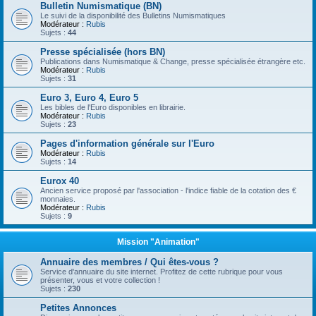
Bulletin Numismatique (BN)
Le suivi de la disponibilité des Bulletins Numismatiques
Modérateur :
Rubis
Sujets :
44
Presse spécialisée (hors BN)
Publications dans Numismatique & Change, presse spécialisée étrangère etc.
Modérateur :
Rubis
Sujets :
31
Euro 3, Euro 4, Euro 5
Les bibles de l'Euro disponibles en librairie.
Modérateur :
Rubis
Sujets :
23
Pages d'information générale sur l'Euro
Modérateur :
Rubis
Sujets :
14
Eurox 40
Ancien service proposé par l'association - l'indice fiable de la cotation des €
monnaies.
Modérateur :
Rubis
Sujets :
9
Mission "Animation"
Annuaire des membres / Qui êtes-vous ?
Service d'annuaire du site internet. Profitez de cette rubrique pour vous
présenter, vous et votre collection !
Sujets :
230
Petites Annonces