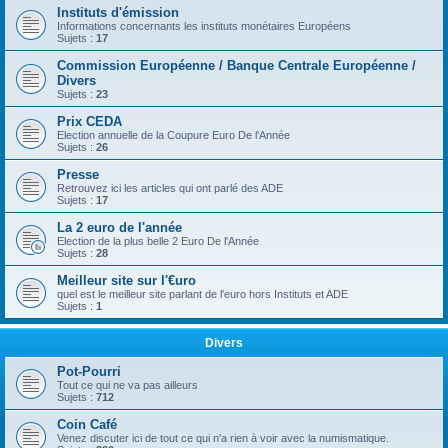
Instituts d'émission
Informations concernants les instituts monétaires Européens
Sujets :
17
Commission Européenne / Banque Centrale Européenne /
Divers
Sujets :
23
Prix CEDA
Election annuelle de la Coupure Euro De l'Année
Sujets :
26
Presse
Retrouvez ici les articles qui ont parlé des ADE
Sujets :
17
La 2 euro de l'année
Election de la plus belle 2 Euro De l'Année
Sujets :
28
Meilleur site sur l'€uro
quel est le meilleur site parlant de l'euro hors Instituts et ADE
Sujets :
1
Divers
Pot-Pourri
Tout ce qui ne va pas ailleurs
Sujets :
712
Coin Café
Venez discuter ici de tout ce qui n'a rien à voir avec la numismatique.