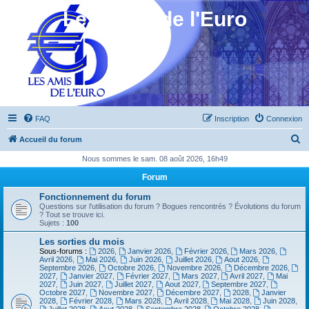
Les Amis de l'Euro
FAQ
Inscription
Connexion
R
Accueil du forum
e
Nous sommes le sam. 08 août 2026, 16h49
c
Forum
h
Fonctionnement du forum
e
Questions sur l'utilisation du forum ? Bogues rencontrés ? Évolutions du forum
? Tout se trouve ici.
r
Sujets :
100
c
Les sorties du mois
Sous-forums :
2026
,
Janvier 2026
,
Février 2026
,
Mars 2026
,
h
Avril 2026
,
Mai 2026
,
Juin 2026
,
Juillet 2026
,
Aout 2026
,
Septembre 2026
,
Octobre 2026
,
Novembre 2026
,
Décembre 2026
,
e
2027
,
Janvier 2027
,
Février 2027
,
Mars 2027
,
Avril 2027
,
Mai
2027
,
Juin 2027
,
Juillet 2027
,
Aout 2027
,
Septembre 2027
,
r
Octobre 2027
,
Novembre 2027
,
Décembre 2027
,
2028
,
Janvier
2028
,
Février 2028
,
Mars 2028
,
Avril 2028
,
Mai 2028
,
Juin 2028
,