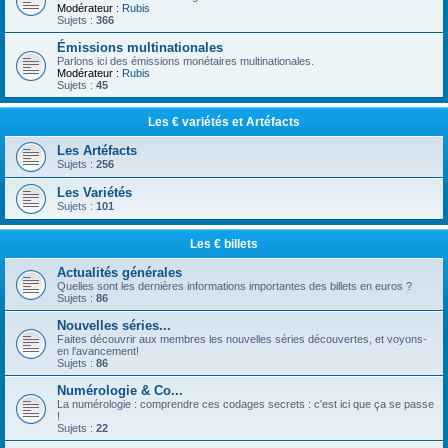
Modérateur :
Rubis
Sujets :
366
Émissions multinationales
Parlons ici des émissions monétaires multinationales.
Modérateur :
Rubis
Sujets :
45
Les € variétés et Artéfacts
Les Artéfacts
Sujets :
256
Les Variétés
Sujets :
101
Les € billets
Actualités générales
Quelles sont les dernières informations importantes des billets en euros ?
Sujets :
86
Nouvelles séries...
Faites découvrir aux membres les nouvelles séries découvertes, et voyons-
en l'avancement!
Sujets :
86
Numérologie & Co...
La numérologie : comprendre ces codages secrets : c'est ici que ça se passe
!
Sujets :
22