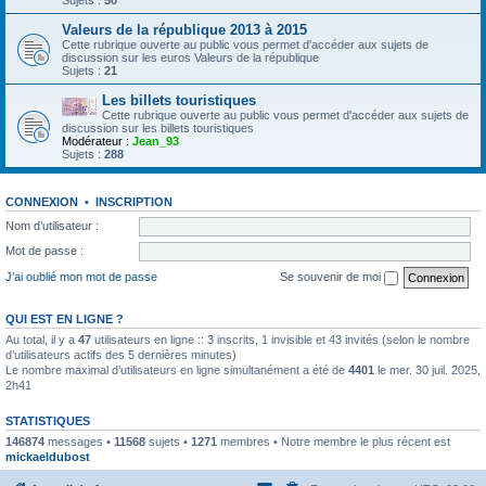
Sujets :
50
Valeurs de la république 2013 à 2015
Cette rubrique ouverte au public vous permet d'accéder aux sujets de
discussion sur les euros Valeurs de la république
Sujets :
21
Les billets touristiques
Cette rubrique ouverte au public vous permet d'accéder aux sujets de
discussion sur les billets touristiques
Modérateur :
Jean_93
Sujets :
288
CONNEXION
•
INSCRIPTION
Nom d’utilisateur :
Mot de passe :
J’ai oublié mon mot de passe
Se souvenir de moi
QUI EST EN LIGNE ?
Au total, il y a
47
utilisateurs en ligne :: 3 inscrits, 1 invisible et 43 invités (selon le nombre
d’utilisateurs actifs des 5 dernières minutes)
Le nombre maximal d’utilisateurs en ligne simultanément a été de
4401
le mer. 30 juil. 2025,
2h41
STATISTIQUES
146874
messages •
11568
sujets •
1271
membres • Notre membre le plus récent est
mickaeldubost