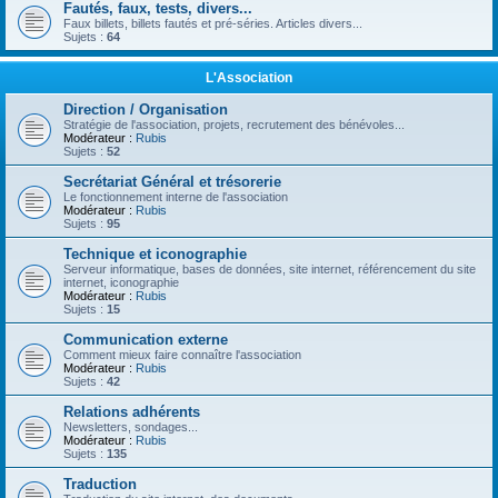
Fautés, faux, tests, divers...
Faux billets, billets fautés et pré-séries. Articles divers...
Sujets :
64
L'Association
Direction / Organisation
Stratégie de l'association, projets, recrutement des bénévoles...
Modérateur :
Rubis
Sujets :
52
Secrétariat Général et trésorerie
Le fonctionnement interne de l'association
Modérateur :
Rubis
Sujets :
95
Technique et iconographie
Serveur informatique, bases de données, site internet, référencement du site
internet, iconographie
Modérateur :
Rubis
Sujets :
15
Communication externe
Comment mieux faire connaître l'association
Modérateur :
Rubis
Sujets :
42
Relations adhérents
Newsletters, sondages...
Modérateur :
Rubis
Sujets :
135
Traduction