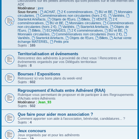
Discussions sur les petites annonces qui sont postées sur le site internet des
AD€
Modérateur :
jore
Sous-forums :
ACHAT
,
2 € commémoratives
,
BU et BE
,
Monnaies
circulantes
,
Commémoratives non circulantes (hors 2 €)
,
Variétés
,
Starterkit Artefacts
,
Objets de l'Euro
,
Billets
,
VENTE
,
2 €
commémoratives
,
BU et BE
,
Monnaies circulantes
,
Commémoratives
non circulantes (hors 2 €)
,
Variétés
,
Starterkit Artefacts
,
Objets de
l'Euro
,
Billets
,
ECHANGES
,
2 € commémoratives
,
BU et BE
,
Monnaies circulantes
,
Commémoratives non circulantes (hors 2 €)
,
Variétés
,
Starterkit Artefacts
,
Objets de l'Euro
,
Billets
,
Achat vente
échange MATERIEL
,
Petits prix
Sujets :
165
Territorialisation et événements
Rencontrez des adhérents à proximité de chez vous ! Rencontres et
événements organisés par vos Délégués territoriaux
Sujets :
8
Bourses / Expositions
Retrouvez ici vos bons plans du week-end
Sujets :
602
Regroupement d'Achats entre Adhérent (RAA)
Rubrique vous permettant de proposer et de participer à des Regroupements
d'Achats entre Adhérents
Modérateur :
Jean_93
Sujets :
502
Que faire pour aider mon association ?
Comment apporter son aide à l'association, bénévolat, candidatures... ?
Sujets :
4
Jeux concours
Jeux organisés par et pour les adhérents
Sujets :
19