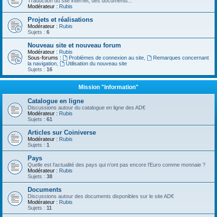
Traduction du site internet, des documents...
Modérateur :
Rubis
Projets et réalisations
Modérateur :
Rubis
Sujets :
6
Nouveau site et nouveau forum
Modérateur :
Rubis
Sous-forums :
Problèmes de connexion au site
,
Remarques concernant
la navigation
,
Utilisation du nouveau site
Sujets :
16
Mission "Information"
Catalogue en ligne
Discussions autour du catalogue en ligne des AD€
Modérateur :
Rubis
Sujets :
61
Articles sur Coiniverse
Modérateur :
Rubis
Sujets :
1
Pays
Quelle est l'actualité des pays qui n'ont pas encore l'Euro comme monnaie ?
Modérateur :
Rubis
Sujets :
38
Documents
Discussions autour des documents disponibles sur le site AD€
Modérateur :
Rubis
Sujets :
11