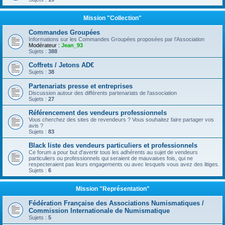
Mission "Collection"
Commandes Groupées
Informations sur les Commandes Groupées proposées par l’Association
Modérateur :
Jean_93
Sujets :
388
Coffrets / Jetons AD€
Sujets :
38
Partenariats presse et entreprises
Discussion autour des différents partenariats de l'association
Sujets :
27
Référencement des vendeurs professionnels
Vous cherchez des sites de revendeurs ? Vous souhaitez faire partager vos
avis ?
Sujets :
83
Black liste des vendeurs particuliers et professionnels
Ce forum a pour but d'avertir tous les adhérents au sujet de vendeurs
particuliers ou professionnels qui seraient de mauvaises fois, qui ne
respecteraient pas leurs engagements ou avec lesquels vous avez des litiges.
Sujets :
6
Mission "Représentation"
Fédération Française des Associations Numismatiques /
Commission Internationale de Numismatique
Sujets :
5