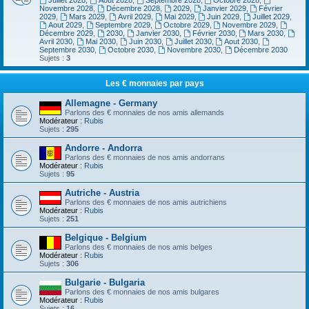
Juillet 2028
,
Aout 2028
,
Septembre 2028
,
Octobre 2028
,
Novembre 2028
,
Décembre 2028
,
2029
,
Janvier 2029
,
Février
2029
,
Mars 2029
,
Avril 2029
,
Mai 2029
,
Juin 2029
,
Juillet 2029
,
Aout 2029
,
Septembre 2029
,
Octobre 2029
,
Novembre 2029
,
Décembre 2029
,
2030
,
Janvier 2030
,
Février 2030
,
Mars 2030
,
Avril 2030
,
Mai 2030
,
Juin 2030
,
Juillet 2030
,
Aout 2030
,
Septembre 2030
,
Octobre 2030
,
Novembre 2030
,
Décembre 2030
Sujets :
3
Les € monnaies par pays
Allemagne - Germany
Parlons des € monnaies de nos amis allemands
Modérateur :
Rubis
Sujets :
295
Andorre - Andorra
Parlons des € monnaies de nos amis andorrans
Modérateur :
Rubis
Sujets :
95
Autriche - Austria
Parlons des € monnaies de nos amis autrichiens
Modérateur :
Rubis
Sujets :
251
Belgique - Belgium
Parlons des € monnaies de nos amis belges
Modérateur :
Rubis
Sujets :
306
Bulgarie - Bulgaria
Parlons des € monnaies de nos amis bulgares
Modérateur :
Rubis
Sujets :
16