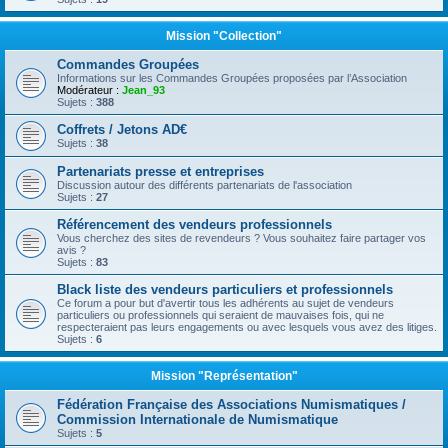
Mission "Collection"
Commandes Groupées
Informations sur les Commandes Groupées proposées par l’Association
Modérateur :
Jean_93
Sujets :
388
Coffrets / Jetons AD€
Sujets :
38
Partenariats presse et entreprises
Discussion autour des différents partenariats de l'association
Sujets :
27
Référencement des vendeurs professionnels
Vous cherchez des sites de revendeurs ? Vous souhaitez faire partager vos
avis ?
Sujets :
83
Black liste des vendeurs particuliers et professionnels
Ce forum a pour but d'avertir tous les adhérents au sujet de vendeurs
particuliers ou professionnels qui seraient de mauvaises fois, qui ne
respecteraient pas leurs engagements ou avec lesquels vous avez des litiges.
Sujets :
6
Mission "Représentation"
Fédération Française des Associations Numismatiques /
Commission Internationale de Numismatique
Sujets :
5