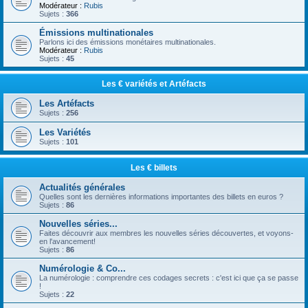
Modérateur :
Rubis
Sujets :
366
Émissions multinationales
Parlons ici des émissions monétaires multinationales.
Modérateur :
Rubis
Sujets :
45
Les € variétés et Artéfacts
Les Artéfacts
Sujets :
256
Les Variétés
Sujets :
101
Les € billets
Actualités générales
Quelles sont les dernières informations importantes des billets en euros ?
Sujets :
86
Nouvelles séries...
Faites découvrir aux membres les nouvelles séries découvertes, et voyons-
en l'avancement!
Sujets :
86
Numérologie & Co...
La numérologie : comprendre ces codages secrets : c'est ici que ça se passe
!
Sujets :
22