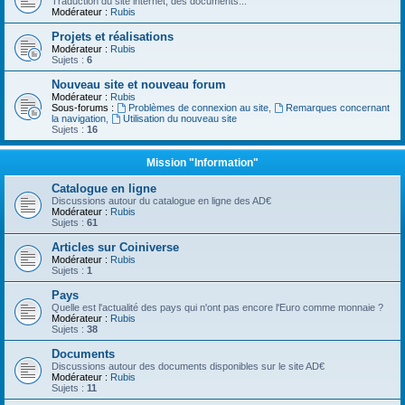
Traduction du site internet, des documents...
Modérateur :
Rubis
Projets et réalisations
Modérateur :
Rubis
Sujets :
6
Nouveau site et nouveau forum
Modérateur :
Rubis
Sous-forums :
Problèmes de connexion au site
,
Remarques concernant
la navigation
,
Utilisation du nouveau site
Sujets :
16
Mission "Information"
Catalogue en ligne
Discussions autour du catalogue en ligne des AD€
Modérateur :
Rubis
Sujets :
61
Articles sur Coiniverse
Modérateur :
Rubis
Sujets :
1
Pays
Quelle est l'actualité des pays qui n'ont pas encore l'Euro comme monnaie ?
Modérateur :
Rubis
Sujets :
38
Documents
Discussions autour des documents disponibles sur le site AD€
Modérateur :
Rubis
Sujets :
11