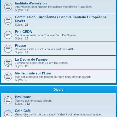
Instituts d'émission
Informations concernants les instituts monétaires Européens
Sujets :
17
Commission Européenne / Banque Centrale Européenne /
Divers
Sujets :
23
Prix CEDA
Election annuelle de la Coupure Euro De l'Année
Sujets :
26
Presse
Retrouvez ici les articles qui ont parlé des ADE
Sujets :
17
La 2 euro de l'année
Election de la plus belle 2 Euro De l'Année
Sujets :
28
Meilleur site sur l'€uro
quel est le meilleur site parlant de l'euro hors Instituts et ADE
Sujets :
1
Divers
Pot-Pourri
Tout ce qui ne va pas ailleurs
Sujets :
712
Coin Café
Venez discuter ici de tout ce qui n'a rien à voir avec la numismatique.