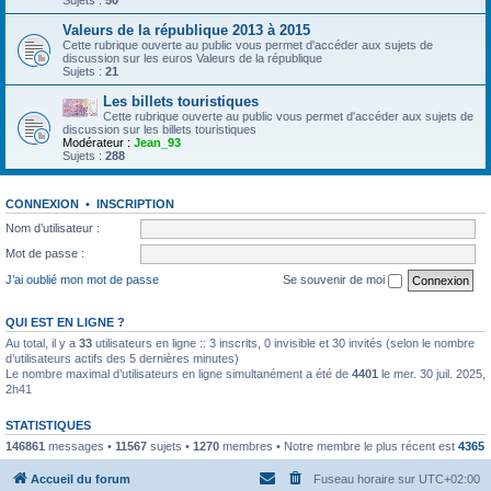
Sujets :
50
Valeurs de la république 2013 à 2015
Cette rubrique ouverte au public vous permet d'accéder aux sujets de
discussion sur les euros Valeurs de la république
Sujets :
21
Les billets touristiques
Cette rubrique ouverte au public vous permet d'accéder aux sujets de
discussion sur les billets touristiques
Modérateur :
Jean_93
Sujets :
288
CONNEXION
•
INSCRIPTION
Nom d’utilisateur :
Mot de passe :
J’ai oublié mon mot de passe
Se souvenir de moi
QUI EST EN LIGNE ?
Au total, il y a
33
utilisateurs en ligne :: 3 inscrits, 0 invisible et 30 invités (selon le nombre
d’utilisateurs actifs des 5 dernières minutes)
Le nombre maximal d’utilisateurs en ligne simultanément a été de
4401
le mer. 30 juil. 2025,
2h41
STATISTIQUES
146861
messages •
11567
sujets •
1270
membres • Notre membre le plus récent est
4365
Accueil du forum
Fuseau horaire sur
UTC+02:00