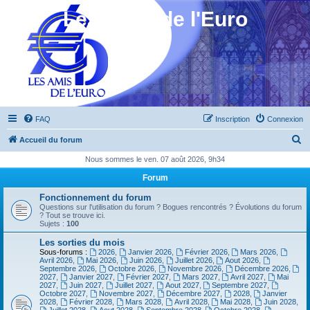
Les Amis de l'Euro
FAQ
Inscription
Connexion
R
Accueil du forum
e
Nous sommes le ven. 07 août 2026, 9h34
c
Forum
h
Fonctionnement du forum
e
Questions sur l'utilisation du forum ? Bogues rencontrés ? Évolutions du forum
? Tout se trouve ici.
r
Sujets :
100
c
Les sorties du mois
Sous-forums :
2026
,
Janvier 2026
,
Février 2026
,
Mars 2026
,
h
Avril 2026
,
Mai 2026
,
Juin 2026
,
Juillet 2026
,
Aout 2026
,
Septembre 2026
,
Octobre 2026
,
Novembre 2026
,
Décembre 2026
,
e
2027
,
Janvier 2027
,
Février 2027
,
Mars 2027
,
Avril 2027
,
Mai
2027
,
Juin 2027
,
Juillet 2027
,
Aout 2027
,
Septembre 2027
,
r
Octobre 2027
,
Novembre 2027
,
Décembre 2027
,
2028
,
Janvier
2028
,
Février 2028
,
Mars 2028
,
Avril 2028
,
Mai 2028
,
Juin 2028
,