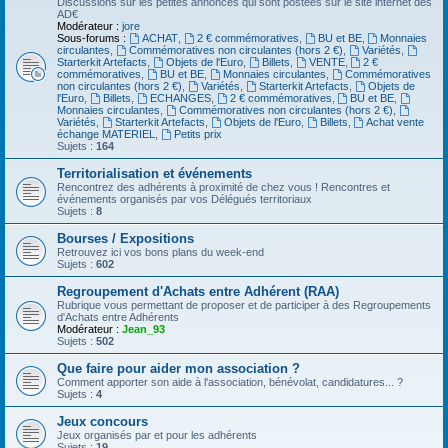
Discussions sur les petites annonces qui sont postées sur le site internet des
AD€
Modérateur :
jore
Sous-forums :
ACHAT
,
2 € commémoratives
,
BU et BE
,
Monnaies
circulantes
,
Commémoratives non circulantes (hors 2 €)
,
Variétés
,
Starterkit Artefacts
,
Objets de l'Euro
,
Billets
,
VENTE
,
2 €
commémoratives
,
BU et BE
,
Monnaies circulantes
,
Commémoratives
non circulantes (hors 2 €)
,
Variétés
,
Starterkit Artefacts
,
Objets de
l'Euro
,
Billets
,
ECHANGES
,
2 € commémoratives
,
BU et BE
,
Monnaies circulantes
,
Commémoratives non circulantes (hors 2 €)
,
Variétés
,
Starterkit Artefacts
,
Objets de l'Euro
,
Billets
,
Achat vente
échange MATERIEL
,
Petits prix
Sujets :
164
Territorialisation et événements
Rencontrez des adhérents à proximité de chez vous ! Rencontres et
événements organisés par vos Délégués territoriaux
Sujets :
8
Bourses / Expositions
Retrouvez ici vos bons plans du week-end
Sujets :
602
Regroupement d'Achats entre Adhérent (RAA)
Rubrique vous permettant de proposer et de participer à des Regroupements
d'Achats entre Adhérents
Modérateur :
Jean_93
Sujets :
502
Que faire pour aider mon association ?
Comment apporter son aide à l'association, bénévolat, candidatures... ?
Sujets :
4
Jeux concours
Jeux organisés par et pour les adhérents
Sujets :
19