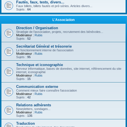
Fautés, faux, tests, divers...
Faux billets, billets fautés et pré-séries. Articles divers...
Sujets :
64
L'Association
Direction / Organisation
Stratégie de l'association, projets, recrutement des bénévoles...
Modérateur :
Rubis
Sujets :
52
Secrétariat Général et trésorerie
Le fonctionnement interne de l'association
Modérateur :
Rubis
Sujets :
95
Technique et iconographie
Serveur informatique, bases de données, site internet, référencement du site
internet, iconographie
Modérateur :
Rubis
Sujets :
15
Communication externe
Comment mieux faire connaître l'association
Modérateur :
Rubis
Sujets :
42
Relations adhérents
Newsletters, sondages...
Modérateur :
Rubis
Sujets :
135
Traduction