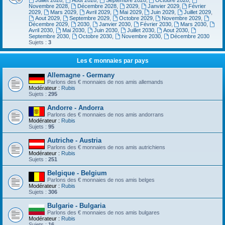
Juillet 2028
,
Aout 2028
,
Septembre 2028
,
Octobre 2028
,
Novembre 2028
,
Décembre 2028
,
2029
,
Janvier 2029
,
Février
2029
,
Mars 2029
,
Avril 2029
,
Mai 2029
,
Juin 2029
,
Juillet 2029
,
Aout 2029
,
Septembre 2029
,
Octobre 2029
,
Novembre 2029
,
Décembre 2029
,
2030
,
Janvier 2030
,
Février 2030
,
Mars 2030
,
Avril 2030
,
Mai 2030
,
Juin 2030
,
Juillet 2030
,
Aout 2030
,
Septembre 2030
,
Octobre 2030
,
Novembre 2030
,
Décembre 2030
Sujets :
3
Les € monnaies par pays
Allemagne - Germany
Parlons des € monnaies de nos amis allemands
Modérateur :
Rubis
Sujets :
295
Andorre - Andorra
Parlons des € monnaies de nos amis andorrans
Modérateur :
Rubis
Sujets :
95
Autriche - Austria
Parlons des € monnaies de nos amis autrichiens
Modérateur :
Rubis
Sujets :
251
Belgique - Belgium
Parlons des € monnaies de nos amis belges
Modérateur :
Rubis
Sujets :
306
Bulgarie - Bulgaria
Parlons des € monnaies de nos amis bulgares
Modérateur :
Rubis
Sujets :
16