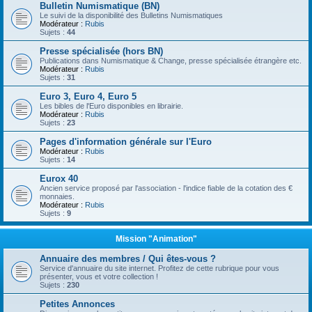
Bulletin Numismatique (BN)
Le suivi de la disponibilité des Bulletins Numismatiques
Modérateur :
Rubis
Sujets :
44
Presse spécialisée (hors BN)
Publications dans Numismatique & Change, presse spécialisée étrangère etc.
Modérateur :
Rubis
Sujets :
31
Euro 3, Euro 4, Euro 5
Les bibles de l'Euro disponibles en librairie.
Modérateur :
Rubis
Sujets :
23
Pages d'information générale sur l'Euro
Modérateur :
Rubis
Sujets :
14
Eurox 40
Ancien service proposé par l'association - l'indice fiable de la cotation des €
monnaies.
Modérateur :
Rubis
Sujets :
9
Mission "Animation"
Annuaire des membres / Qui êtes-vous ?
Service d'annuaire du site internet. Profitez de cette rubrique pour vous
présenter, vous et votre collection !
Sujets :
230
Petites Annonces