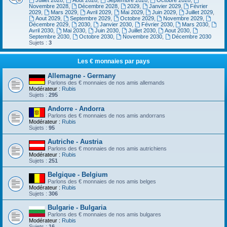
Juillet 2028
,
Aout 2028
,
Septembre 2028
,
Octobre 2028
,
Novembre 2028
,
Décembre 2028
,
2029
,
Janvier 2029
,
Février
2029
,
Mars 2029
,
Avril 2029
,
Mai 2029
,
Juin 2029
,
Juillet 2029
,
Aout 2029
,
Septembre 2029
,
Octobre 2029
,
Novembre 2029
,
Décembre 2029
,
2030
,
Janvier 2030
,
Février 2030
,
Mars 2030
,
Avril 2030
,
Mai 2030
,
Juin 2030
,
Juillet 2030
,
Aout 2030
,
Septembre 2030
,
Octobre 2030
,
Novembre 2030
,
Décembre 2030
Sujets :
3
Les € monnaies par pays
Allemagne - Germany
Parlons des € monnaies de nos amis allemands
Modérateur :
Rubis
Sujets :
295
Andorre - Andorra
Parlons des € monnaies de nos amis andorrans
Modérateur :
Rubis
Sujets :
95
Autriche - Austria
Parlons des € monnaies de nos amis autrichiens
Modérateur :
Rubis
Sujets :
251
Belgique - Belgium
Parlons des € monnaies de nos amis belges
Modérateur :
Rubis
Sujets :
306
Bulgarie - Bulgaria
Parlons des € monnaies de nos amis bulgares
Modérateur :
Rubis
Sujets :
16