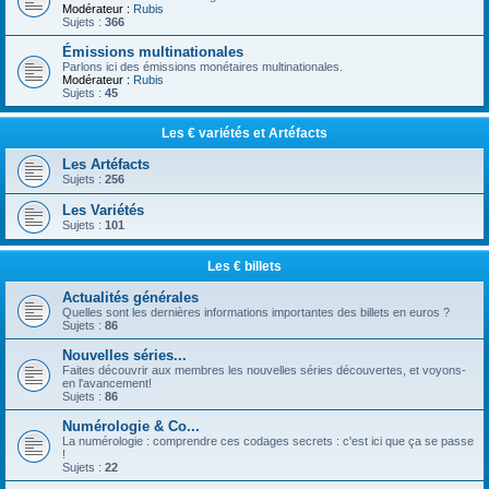
Modérateur :
Rubis
Sujets :
366
Émissions multinationales
Parlons ici des émissions monétaires multinationales.
Modérateur :
Rubis
Sujets :
45
Les € variétés et Artéfacts
Les Artéfacts
Sujets :
256
Les Variétés
Sujets :
101
Les € billets
Actualités générales
Quelles sont les dernières informations importantes des billets en euros ?
Sujets :
86
Nouvelles séries...
Faites découvrir aux membres les nouvelles séries découvertes, et voyons-
en l'avancement!
Sujets :
86
Numérologie & Co...
La numérologie : comprendre ces codages secrets : c'est ici que ça se passe
!
Sujets :
22