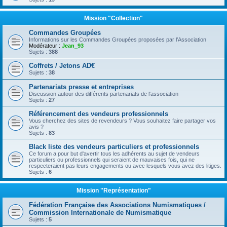
Mission "Collection"
Commandes Groupées
Informations sur les Commandes Groupées proposées par l’Association
Modérateur :
Jean_93
Sujets :
388
Coffrets / Jetons AD€
Sujets :
38
Partenariats presse et entreprises
Discussion autour des différents partenariats de l'association
Sujets :
27
Référencement des vendeurs professionnels
Vous cherchez des sites de revendeurs ? Vous souhaitez faire partager vos
avis ?
Sujets :
83
Black liste des vendeurs particuliers et professionnels
Ce forum a pour but d'avertir tous les adhérents au sujet de vendeurs
particuliers ou professionnels qui seraient de mauvaises fois, qui ne
respecteraient pas leurs engagements ou avec lesquels vous avez des litiges.
Sujets :
6
Mission "Représentation"
Fédération Française des Associations Numismatiques /
Commission Internationale de Numismatique
Sujets :
5