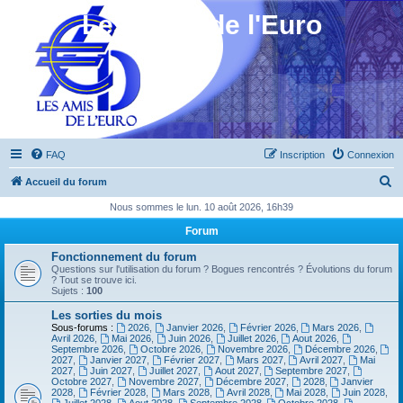
Les Amis de l'Euro
FAQ
Inscription
Connexion
R
Accueil du forum
e
Nous sommes le lun. 10 août 2026, 16h39
c
Forum
h
Fonctionnement du forum
e
Questions sur l'utilisation du forum ? Bogues rencontrés ? Évolutions du forum
? Tout se trouve ici.
r
Sujets :
100
c
Les sorties du mois
Sous-forums :
2026
,
Janvier 2026
,
Février 2026
,
Mars 2026
,
h
Avril 2026
,
Mai 2026
,
Juin 2026
,
Juillet 2026
,
Aout 2026
,
Septembre 2026
,
Octobre 2026
,
Novembre 2026
,
Décembre 2026
,
e
2027
,
Janvier 2027
,
Février 2027
,
Mars 2027
,
Avril 2027
,
Mai
2027
,
Juin 2027
,
Juillet 2027
,
Aout 2027
,
Septembre 2027
,
r
Octobre 2027
,
Novembre 2027
,
Décembre 2027
,
2028
,
Janvier
2028
,
Février 2028
,
Mars 2028
,
Avril 2028
,
Mai 2028
,
Juin 2028
,