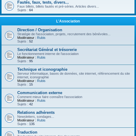
Fautés, faux, tests, divers...
Faux billets, billets fautés et pré-séries. Articles divers...
Sujets :
64
L'Association
Direction / Organisation
Stratégie de l'association, projets, recrutement des bénévoles...
Modérateur :
Rubis
Sujets :
52
Secrétariat Général et trésorerie
Le fonctionnement interne de l'association
Modérateur :
Rubis
Sujets :
95
Technique et iconographie
Serveur informatique, bases de données, site internet, référencement du site
internet, iconographie
Modérateur :
Rubis
Sujets :
15
Communication externe
Comment mieux faire connaître l'association
Modérateur :
Rubis
Sujets :
42
Relations adhérents
Newsletters, sondages...
Modérateur :
Rubis
Sujets :
135
Traduction