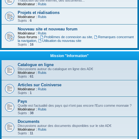
Traduction du site internet, des documents...
Modérateur :
Rubis
Projets et réalisations
Modérateur :
Rubis
Sujets :
6
Nouveau site et nouveau forum
Modérateur :
Rubis
Sous-forums :
Problèmes de connexion au site
,
Remarques concernant
la navigation
,
Utilisation du nouveau site
Sujets :
16
Mission "Information"
Catalogue en ligne
Discussions autour du catalogue en ligne des AD€
Modérateur :
Rubis
Sujets :
61
Articles sur Coiniverse
Modérateur :
Rubis
Sujets :
1
Pays
Quelle est l'actualité des pays qui n'ont pas encore l'Euro comme monnaie ?
Modérateur :
Rubis
Sujets :
38
Documents
Discussions autour des documents disponibles sur le site AD€
Modérateur :
Rubis
Sujets :
11