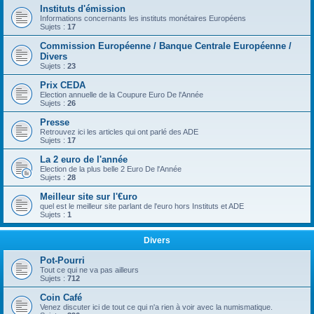
Instituts d'émission
Informations concernants les instituts monétaires Européens
Sujets :
17
Commission Européenne / Banque Centrale Européenne /
Divers
Sujets :
23
Prix CEDA
Election annuelle de la Coupure Euro De l'Année
Sujets :
26
Presse
Retrouvez ici les articles qui ont parlé des ADE
Sujets :
17
La 2 euro de l'année
Election de la plus belle 2 Euro De l'Année
Sujets :
28
Meilleur site sur l'€uro
quel est le meilleur site parlant de l'euro hors Instituts et ADE
Sujets :
1
Divers
Pot-Pourri
Tout ce qui ne va pas ailleurs
Sujets :
712
Coin Café
Venez discuter ici de tout ce qui n'a rien à voir avec la numismatique.