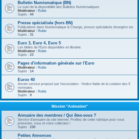
Bulletin Numismatique (BN)
Le suivi de la disponibilité des Bulletins Numismatiques
Modérateur :
Rubis
Sujets :
44
Presse spécialisée (hors BN)
Publications dans Numismatique & Change, presse spécialisée étrangère etc.
Modérateur :
Rubis
Sujets :
31
Euro 3, Euro 4, Euro 5
Les bibles de l'Euro disponibles en librairie.
Modérateur :
Rubis
Sujets :
23
Pages d'information générale sur l'Euro
Modérateur :
Rubis
Sujets :
14
Eurox 40
Ancien service proposé par l'association - l'indice fiable de la cotation des €
monnaies.
Modérateur :
Rubis
Sujets :
9
Mission "Animation"
Annuaire des membres / Qui êtes-vous ?
Service d'annuaire du site internet. Profitez de cette rubrique pour vous
présenter, vous et votre collection !
Sujets :
230
Petites Annonces