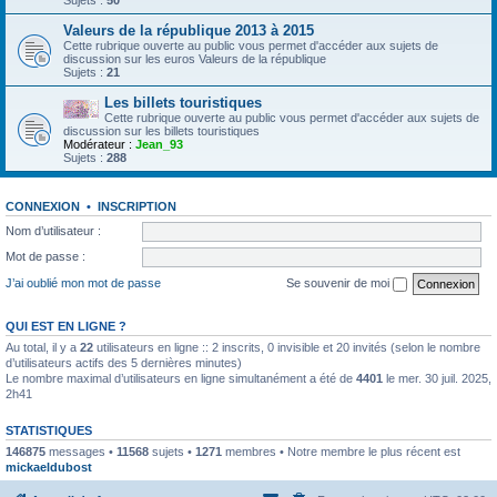
Sujets :
50
Valeurs de la république 2013 à 2015
Cette rubrique ouverte au public vous permet d'accéder aux sujets de
discussion sur les euros Valeurs de la république
Sujets :
21
Les billets touristiques
Cette rubrique ouverte au public vous permet d'accéder aux sujets de
discussion sur les billets touristiques
Modérateur :
Jean_93
Sujets :
288
CONNEXION
•
INSCRIPTION
Nom d’utilisateur :
Mot de passe :
J’ai oublié mon mot de passe
Se souvenir de moi
QUI EST EN LIGNE ?
Au total, il y a
22
utilisateurs en ligne :: 2 inscrits, 0 invisible et 20 invités (selon le nombre
d’utilisateurs actifs des 5 dernières minutes)
Le nombre maximal d’utilisateurs en ligne simultanément a été de
4401
le mer. 30 juil. 2025,
2h41
STATISTIQUES
146875
messages •
11568
sujets •
1271
membres • Notre membre le plus récent est
mickaeldubost