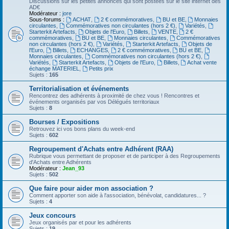
Discussions sur les petites annonces qui sont postées sur le site internet des
AD€
Modérateur :
jore
Sous-forums :
ACHAT
,
2 € commémoratives
,
BU et BE
,
Monnaies
circulantes
,
Commémoratives non circulantes (hors 2 €)
,
Variétés
,
Starterkit Artefacts
,
Objets de l'Euro
,
Billets
,
VENTE
,
2 €
commémoratives
,
BU et BE
,
Monnaies circulantes
,
Commémoratives
non circulantes (hors 2 €)
,
Variétés
,
Starterkit Artefacts
,
Objets de
l'Euro
,
Billets
,
ECHANGES
,
2 € commémoratives
,
BU et BE
,
Monnaies circulantes
,
Commémoratives non circulantes (hors 2 €)
,
Variétés
,
Starterkit Artefacts
,
Objets de l'Euro
,
Billets
,
Achat vente
échange MATERIEL
,
Petits prix
Sujets :
165
Territorialisation et événements
Rencontrez des adhérents à proximité de chez vous ! Rencontres et
événements organisés par vos Délégués territoriaux
Sujets :
8
Bourses / Expositions
Retrouvez ici vos bons plans du week-end
Sujets :
602
Regroupement d'Achats entre Adhérent (RAA)
Rubrique vous permettant de proposer et de participer à des Regroupements
d'Achats entre Adhérents
Modérateur :
Jean_93
Sujets :
502
Que faire pour aider mon association ?
Comment apporter son aide à l'association, bénévolat, candidatures... ?
Sujets :
4
Jeux concours
Jeux organisés par et pour les adhérents
Sujets :
19