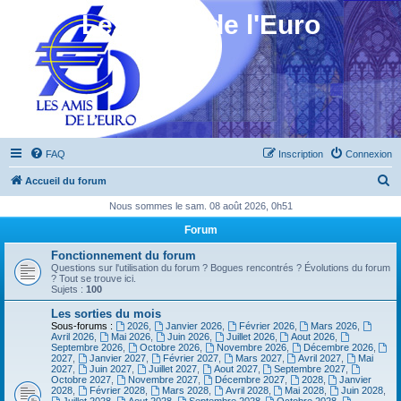
Les Amis de l'Euro
FAQ
Inscription
Connexion
R
Accueil du forum
e
Nous sommes le sam. 08 août 2026, 0h51
c
Forum
h
Fonctionnement du forum
e
Questions sur l'utilisation du forum ? Bogues rencontrés ? Évolutions du forum
? Tout se trouve ici.
r
Sujets :
100
c
Les sorties du mois
Sous-forums :
2026
,
Janvier 2026
,
Février 2026
,
Mars 2026
,
h
Avril 2026
,
Mai 2026
,
Juin 2026
,
Juillet 2026
,
Aout 2026
,
Septembre 2026
,
Octobre 2026
,
Novembre 2026
,
Décembre 2026
,
e
2027
,
Janvier 2027
,
Février 2027
,
Mars 2027
,
Avril 2027
,
Mai
2027
,
Juin 2027
,
Juillet 2027
,
Aout 2027
,
Septembre 2027
,
r
Octobre 2027
,
Novembre 2027
,
Décembre 2027
,
2028
,
Janvier
2028
,
Février 2028
,
Mars 2028
,
Avril 2028
,
Mai 2028
,
Juin 2028
,