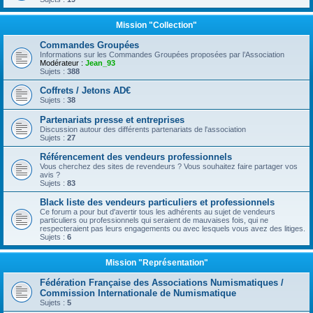
Mission "Collection"
Commandes Groupées
Informations sur les Commandes Groupées proposées par l’Association
Modérateur :
Jean_93
Sujets :
388
Coffrets / Jetons AD€
Sujets :
38
Partenariats presse et entreprises
Discussion autour des différents partenariats de l'association
Sujets :
27
Référencement des vendeurs professionnels
Vous cherchez des sites de revendeurs ? Vous souhaitez faire partager vos
avis ?
Sujets :
83
Black liste des vendeurs particuliers et professionnels
Ce forum a pour but d'avertir tous les adhérents au sujet de vendeurs
particuliers ou professionnels qui seraient de mauvaises fois, qui ne
respecteraient pas leurs engagements ou avec lesquels vous avez des litiges.
Sujets :
6
Mission "Représentation"
Fédération Française des Associations Numismatiques /
Commission Internationale de Numismatique
Sujets :
5