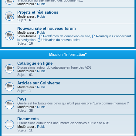
Traduction du site internet, des documents...
Modérateur :
Rubis
Projets et réalisations
Modérateur :
Rubis
Sujets :
6
Nouveau site et nouveau forum
Modérateur :
Rubis
Sous-forums :
Problèmes de connexion au site
,
Remarques concernant
la navigation
,
Utilisation du nouveau site
Sujets :
16
Mission "Information"
Catalogue en ligne
Discussions autour du catalogue en ligne des AD€
Modérateur :
Rubis
Sujets :
61
Articles sur Coiniverse
Modérateur :
Rubis
Sujets :
1
Pays
Quelle est l'actualité des pays qui n'ont pas encore l'Euro comme monnaie ?
Modérateur :
Rubis
Sujets :
38
Documents
Discussions autour des documents disponibles sur le site AD€
Modérateur :
Rubis
Sujets :
11