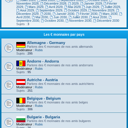
Juillet 2028
,
Aout 2028
,
Septembre 2028
,
Octobre 2028
,
Novembre 2028
,
Décembre 2028
,
2029
,
Janvier 2029
,
Février
2029
,
Mars 2029
,
Avril 2029
,
Mai 2029
,
Juin 2029
,
Juillet 2029
,
Aout 2029
,
Septembre 2029
,
Octobre 2029
,
Novembre 2029
,
Décembre 2029
,
2030
,
Janvier 2030
,
Février 2030
,
Mars 2030
,
Avril 2030
,
Mai 2030
,
Juin 2030
,
Juillet 2030
,
Aout 2030
,
Septembre 2030
,
Octobre 2030
,
Novembre 2030
,
Décembre 2030
Sujets :
3
Les € monnaies par pays
Allemagne - Germany
Parlons des € monnaies de nos amis allemands
Modérateur :
Rubis
Sujets :
295
Andorre - Andorra
Parlons des € monnaies de nos amis andorrans
Modérateur :
Rubis
Sujets :
95
Autriche - Austria
Parlons des € monnaies de nos amis autrichiens
Modérateur :
Rubis
Sujets :
251
Belgique - Belgium
Parlons des € monnaies de nos amis belges
Modérateur :
Rubis
Sujets :
306
Bulgarie - Bulgaria
Parlons des € monnaies de nos amis bulgares
Modérateur :
Rubis
Sujets :
16