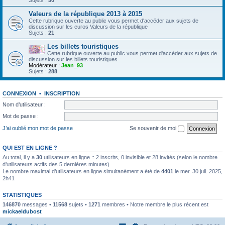
Sujets :
50
Valeurs de la république 2013 à 2015
Cette rubrique ouverte au public vous permet d'accéder aux sujets de
discussion sur les euros Valeurs de la république
Sujets :
21
Les billets touristiques
Cette rubrique ouverte au public vous permet d'accéder aux sujets de
discussion sur les billets touristiques
Modérateur :
Jean_93
Sujets :
288
CONNEXION
•
INSCRIPTION
Nom d’utilisateur :
Mot de passe :
J’ai oublié mon mot de passe
Se souvenir de moi
QUI EST EN LIGNE ?
Au total, il y a
30
utilisateurs en ligne :: 2 inscrits, 0 invisible et 28 invités (selon le nombre
d’utilisateurs actifs des 5 dernières minutes)
Le nombre maximal d’utilisateurs en ligne simultanément a été de
4401
le mer. 30 juil. 2025,
2h41
STATISTIQUES
146870
messages •
11568
sujets •
1271
membres • Notre membre le plus récent est
mickaeldubost