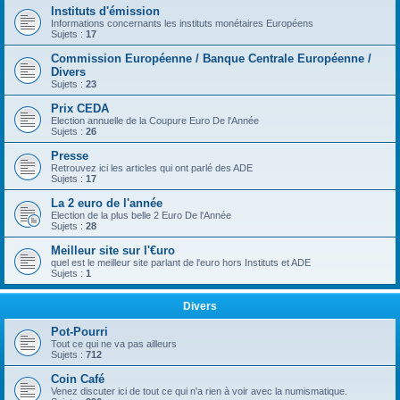
Instituts d'émission
Informations concernants les instituts monétaires Européens
Sujets :
17
Commission Européenne / Banque Centrale Européenne /
Divers
Sujets :
23
Prix CEDA
Election annuelle de la Coupure Euro De l'Année
Sujets :
26
Presse
Retrouvez ici les articles qui ont parlé des ADE
Sujets :
17
La 2 euro de l'année
Election de la plus belle 2 Euro De l'Année
Sujets :
28
Meilleur site sur l'€uro
quel est le meilleur site parlant de l'euro hors Instituts et ADE
Sujets :
1
Divers
Pot-Pourri
Tout ce qui ne va pas ailleurs
Sujets :
712
Coin Café
Venez discuter ici de tout ce qui n'a rien à voir avec la numismatique.