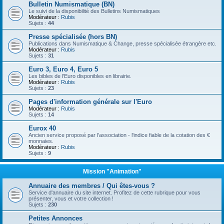
Bulletin Numismatique (BN)
Le suivi de la disponibilité des Bulletins Numismatiques
Modérateur :
Rubis
Sujets :
44
Presse spécialisée (hors BN)
Publications dans Numismatique & Change, presse spécialisée étrangère etc.
Modérateur :
Rubis
Sujets :
31
Euro 3, Euro 4, Euro 5
Les bibles de l'Euro disponibles en librairie.
Modérateur :
Rubis
Sujets :
23
Pages d'information générale sur l'Euro
Modérateur :
Rubis
Sujets :
14
Eurox 40
Ancien service proposé par l'association - l'indice fiable de la cotation des €
monnaies.
Modérateur :
Rubis
Sujets :
9
Mission "Animation"
Annuaire des membres / Qui êtes-vous ?
Service d'annuaire du site internet. Profitez de cette rubrique pour vous
présenter, vous et votre collection !
Sujets :
230
Petites Annonces