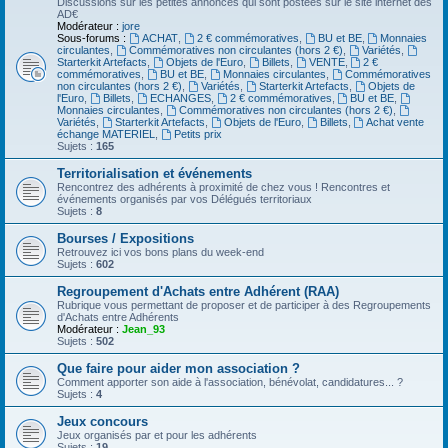
Discussions sur les petites annonces qui sont postées sur le site internet des
AD€
Modérateur :
jore
Sous-forums :
ACHAT
,
2 € commémoratives
,
BU et BE
,
Monnaies
circulantes
,
Commémoratives non circulantes (hors 2 €)
,
Variétés
,
Starterkit Artefacts
,
Objets de l'Euro
,
Billets
,
VENTE
,
2 €
commémoratives
,
BU et BE
,
Monnaies circulantes
,
Commémoratives
non circulantes (hors 2 €)
,
Variétés
,
Starterkit Artefacts
,
Objets de
l'Euro
,
Billets
,
ECHANGES
,
2 € commémoratives
,
BU et BE
,
Monnaies circulantes
,
Commémoratives non circulantes (hors 2 €)
,
Variétés
,
Starterkit Artefacts
,
Objets de l'Euro
,
Billets
,
Achat vente
échange MATERIEL
,
Petits prix
Sujets :
165
Territorialisation et événements
Rencontrez des adhérents à proximité de chez vous ! Rencontres et
événements organisés par vos Délégués territoriaux
Sujets :
8
Bourses / Expositions
Retrouvez ici vos bons plans du week-end
Sujets :
602
Regroupement d'Achats entre Adhérent (RAA)
Rubrique vous permettant de proposer et de participer à des Regroupements
d'Achats entre Adhérents
Modérateur :
Jean_93
Sujets :
502
Que faire pour aider mon association ?
Comment apporter son aide à l'association, bénévolat, candidatures... ?
Sujets :
4
Jeux concours
Jeux organisés par et pour les adhérents
Sujets :
19