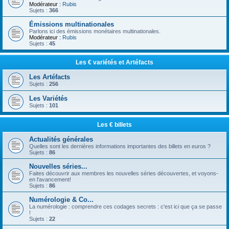
Modérateur :
Rubis
Sujets :
366
Émissions multinationales
Parlons ici des émissions monétaires multinationales.
Modérateur :
Rubis
Sujets :
45
Les € variétés et Artéfacts
Les Artéfacts
Sujets :
256
Les Variétés
Sujets :
101
Les € billets
Actualités générales
Quelles sont les dernières informations importantes des billets en euros ?
Sujets :
86
Nouvelles séries...
Faites découvrir aux membres les nouvelles séries découvertes, et voyons-
en l'avancement!
Sujets :
86
Numérologie & Co...
La numérologie : comprendre ces codages secrets : c'est ici que ça se passe
!
Sujets :
22