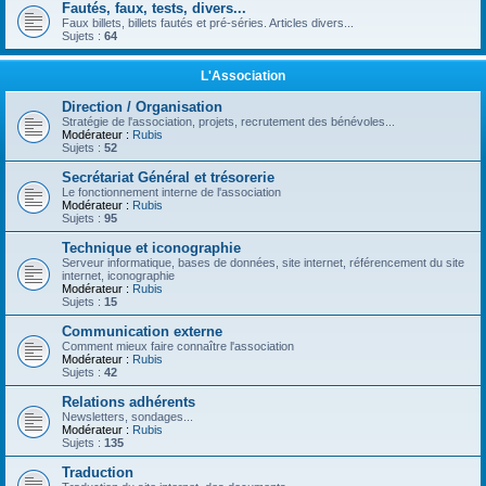
Fautés, faux, tests, divers...
Faux billets, billets fautés et pré-séries. Articles divers...
Sujets :
64
L'Association
Direction / Organisation
Stratégie de l'association, projets, recrutement des bénévoles...
Modérateur :
Rubis
Sujets :
52
Secrétariat Général et trésorerie
Le fonctionnement interne de l'association
Modérateur :
Rubis
Sujets :
95
Technique et iconographie
Serveur informatique, bases de données, site internet, référencement du site
internet, iconographie
Modérateur :
Rubis
Sujets :
15
Communication externe
Comment mieux faire connaître l'association
Modérateur :
Rubis
Sujets :
42
Relations adhérents
Newsletters, sondages...
Modérateur :
Rubis
Sujets :
135
Traduction