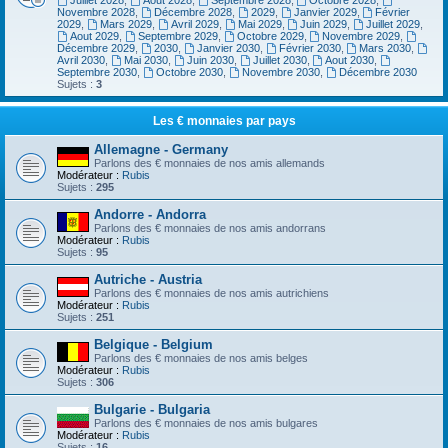
Juillet 2028
,
Aout 2028
,
Septembre 2028
,
Octobre 2028
,
Novembre 2028
,
Décembre 2028
,
2029
,
Janvier 2029
,
Février
2029
,
Mars 2029
,
Avril 2029
,
Mai 2029
,
Juin 2029
,
Juillet 2029
,
Aout 2029
,
Septembre 2029
,
Octobre 2029
,
Novembre 2029
,
Décembre 2029
,
2030
,
Janvier 2030
,
Février 2030
,
Mars 2030
,
Avril 2030
,
Mai 2030
,
Juin 2030
,
Juillet 2030
,
Aout 2030
,
Septembre 2030
,
Octobre 2030
,
Novembre 2030
,
Décembre 2030
Sujets :
3
Les € monnaies par pays
Allemagne - Germany
Parlons des € monnaies de nos amis allemands
Modérateur :
Rubis
Sujets :
295
Andorre - Andorra
Parlons des € monnaies de nos amis andorrans
Modérateur :
Rubis
Sujets :
95
Autriche - Austria
Parlons des € monnaies de nos amis autrichiens
Modérateur :
Rubis
Sujets :
251
Belgique - Belgium
Parlons des € monnaies de nos amis belges
Modérateur :
Rubis
Sujets :
306
Bulgarie - Bulgaria
Parlons des € monnaies de nos amis bulgares
Modérateur :
Rubis
Sujets :
16