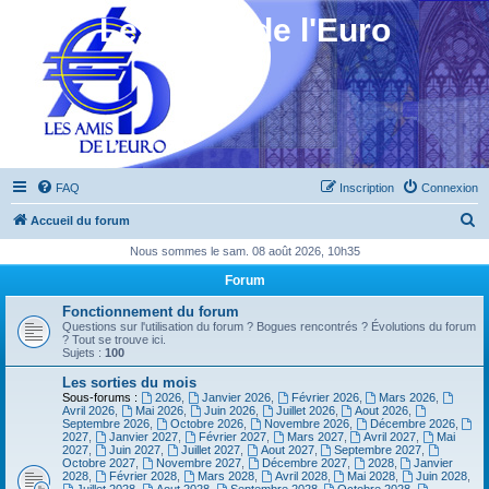
Les Amis de l'Euro
FAQ
Inscription
Connexion
R
Accueil du forum
e
Nous sommes le sam. 08 août 2026, 10h35
c
Forum
h
Fonctionnement du forum
e
Questions sur l'utilisation du forum ? Bogues rencontrés ? Évolutions du forum
? Tout se trouve ici.
r
Sujets :
100
c
Les sorties du mois
Sous-forums :
2026
,
Janvier 2026
,
Février 2026
,
Mars 2026
,
h
Avril 2026
,
Mai 2026
,
Juin 2026
,
Juillet 2026
,
Aout 2026
,
Septembre 2026
,
Octobre 2026
,
Novembre 2026
,
Décembre 2026
,
e
2027
,
Janvier 2027
,
Février 2027
,
Mars 2027
,
Avril 2027
,
Mai
2027
,
Juin 2027
,
Juillet 2027
,
Aout 2027
,
Septembre 2027
,
r
Octobre 2027
,
Novembre 2027
,
Décembre 2027
,
2028
,
Janvier
2028
,
Février 2028
,
Mars 2028
,
Avril 2028
,
Mai 2028
,
Juin 2028
,