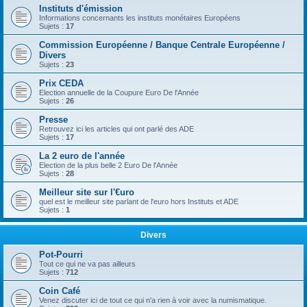
Instituts d'émission
Informations concernants les instituts monétaires Européens
Sujets :
17
Commission Européenne / Banque Centrale Européenne /
Divers
Sujets :
23
Prix CEDA
Election annuelle de la Coupure Euro De l'Année
Sujets :
26
Presse
Retrouvez ici les articles qui ont parlé des ADE
Sujets :
17
La 2 euro de l'année
Election de la plus belle 2 Euro De l'Année
Sujets :
28
Meilleur site sur l'€uro
quel est le meilleur site parlant de l'euro hors Instituts et ADE
Sujets :
1
Divers
Pot-Pourri
Tout ce qui ne va pas ailleurs
Sujets :
712
Coin Café
Venez discuter ici de tout ce qui n'a rien à voir avec la numismatique.