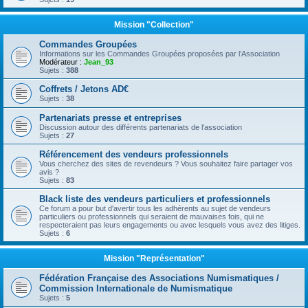
Mission "Collection"
Commandes Groupées
Informations sur les Commandes Groupées proposées par l’Association
Modérateur :
Jean_93
Sujets :
388
Coffrets / Jetons AD€
Sujets :
38
Partenariats presse et entreprises
Discussion autour des différents partenariats de l'association
Sujets :
27
Référencement des vendeurs professionnels
Vous cherchez des sites de revendeurs ? Vous souhaitez faire partager vos
avis ?
Sujets :
83
Black liste des vendeurs particuliers et professionnels
Ce forum a pour but d'avertir tous les adhérents au sujet de vendeurs
particuliers ou professionnels qui seraient de mauvaises fois, qui ne
respecteraient pas leurs engagements ou avec lesquels vous avez des litiges.
Sujets :
6
Mission "Représentation"
Fédération Française des Associations Numismatiques /
Commission Internationale de Numismatique
Sujets :
5