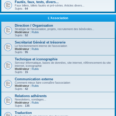
Fautés, faux, tests, divers...
Faux billets, billets fautés et pré-séries. Articles divers...
Sujets :
64
L'Association
Direction / Organisation
Stratégie de l'association, projets, recrutement des bénévoles...
Modérateur :
Rubis
Sujets :
52
Secrétariat Général et trésorerie
Le fonctionnement interne de l'association
Modérateur :
Rubis
Sujets :
95
Technique et iconographie
Serveur informatique, bases de données, site internet, référencement du site
internet, iconographie
Modérateur :
Rubis
Sujets :
15
Communication externe
Comment mieux faire connaître l'association
Modérateur :
Rubis
Sujets :
42
Relations adhérents
Newsletters, sondages...
Modérateur :
Rubis
Sujets :
135
Traduction