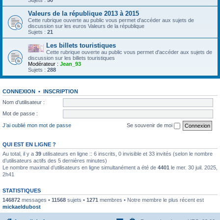
Sujets :
50
Valeurs de la république 2013 à 2015
Cette rubrique ouverte au public vous permet d'accéder aux sujets de
discussion sur les euros Valeurs de la république
Sujets :
21
Les billets touristiques
Cette rubrique ouverte au public vous permet d'accéder aux sujets de
discussion sur les billets touristiques
Modérateur :
Jean_93
Sujets :
288
CONNEXION
•
INSCRIPTION
Nom d’utilisateur :
Mot de passe :
J’ai oublié mon mot de passe
Se souvenir de moi
QUI EST EN LIGNE ?
Au total, il y a
39
utilisateurs en ligne :: 6 inscrits, 0 invisible et 33 invités (selon le nombre
d’utilisateurs actifs des 5 dernières minutes)
Le nombre maximal d’utilisateurs en ligne simultanément a été de
4401
le mer. 30 juil. 2025,
2h41
STATISTIQUES
146872
messages •
11568
sujets •
1271
membres • Notre membre le plus récent est
mickaeldubost