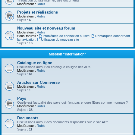
Traduction du site internet, des documents...
Modérateur :
Rubis
Projets et réalisations
Modérateur :
Rubis
Sujets :
6
Nouveau site et nouveau forum
Modérateur :
Rubis
Sous-forums :
Problèmes de connexion au site
,
Remarques concernant
la navigation
,
Utilisation du nouveau site
Sujets :
16
Mission "Information"
Catalogue en ligne
Discussions autour du catalogue en ligne des AD€
Modérateur :
Rubis
Sujets :
61
Articles sur Coiniverse
Modérateur :
Rubis
Sujets :
1
Pays
Quelle est l'actualité des pays qui n'ont pas encore l'Euro comme monnaie ?
Modérateur :
Rubis
Sujets :
38
Documents
Discussions autour des documents disponibles sur le site AD€
Modérateur :
Rubis
Sujets :
11