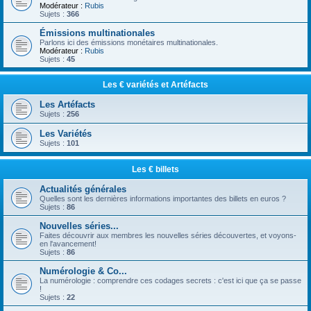
Modérateur :
Rubis
Sujets :
366
Émissions multinationales
Parlons ici des émissions monétaires multinationales.
Modérateur :
Rubis
Sujets :
45
Les € variétés et Artéfacts
Les Artéfacts
Sujets :
256
Les Variétés
Sujets :
101
Les € billets
Actualités générales
Quelles sont les dernières informations importantes des billets en euros ?
Sujets :
86
Nouvelles séries...
Faites découvrir aux membres les nouvelles séries découvertes, et voyons-
en l'avancement!
Sujets :
86
Numérologie & Co...
La numérologie : comprendre ces codages secrets : c'est ici que ça se passe
!
Sujets :
22