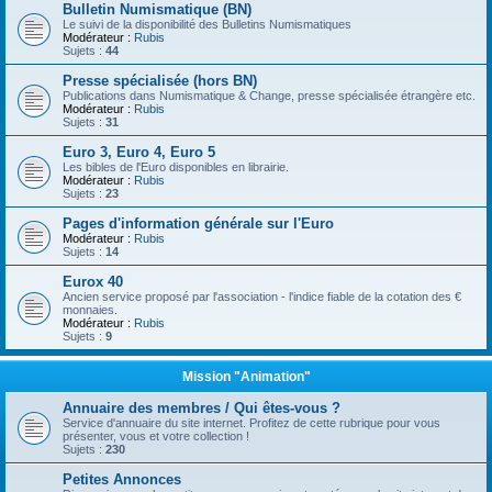
Bulletin Numismatique (BN)
Le suivi de la disponibilité des Bulletins Numismatiques
Modérateur :
Rubis
Sujets :
44
Presse spécialisée (hors BN)
Publications dans Numismatique & Change, presse spécialisée étrangère etc.
Modérateur :
Rubis
Sujets :
31
Euro 3, Euro 4, Euro 5
Les bibles de l'Euro disponibles en librairie.
Modérateur :
Rubis
Sujets :
23
Pages d'information générale sur l'Euro
Modérateur :
Rubis
Sujets :
14
Eurox 40
Ancien service proposé par l'association - l'indice fiable de la cotation des €
monnaies.
Modérateur :
Rubis
Sujets :
9
Mission "Animation"
Annuaire des membres / Qui êtes-vous ?
Service d'annuaire du site internet. Profitez de cette rubrique pour vous
présenter, vous et votre collection !
Sujets :
230
Petites Annonces