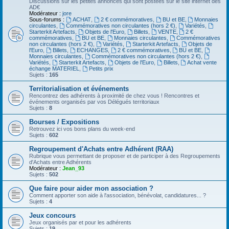
Discussions sur les petites annonces qui sont postées sur le site internet des
AD€
Modérateur :
jore
Sous-forums :
ACHAT
,
2 € commémoratives
,
BU et BE
,
Monnaies
circulantes
,
Commémoratives non circulantes (hors 2 €)
,
Variétés
,
Starterkit Artefacts
,
Objets de l'Euro
,
Billets
,
VENTE
,
2 €
commémoratives
,
BU et BE
,
Monnaies circulantes
,
Commémoratives
non circulantes (hors 2 €)
,
Variétés
,
Starterkit Artefacts
,
Objets de
l'Euro
,
Billets
,
ECHANGES
,
2 € commémoratives
,
BU et BE
,
Monnaies circulantes
,
Commémoratives non circulantes (hors 2 €)
,
Variétés
,
Starterkit Artefacts
,
Objets de l'Euro
,
Billets
,
Achat vente
échange MATERIEL
,
Petits prix
Sujets :
165
Territorialisation et événements
Rencontrez des adhérents à proximité de chez vous ! Rencontres et
événements organisés par vos Délégués territoriaux
Sujets :
8
Bourses / Expositions
Retrouvez ici vos bons plans du week-end
Sujets :
602
Regroupement d'Achats entre Adhérent (RAA)
Rubrique vous permettant de proposer et de participer à des Regroupements
d'Achats entre Adhérents
Modérateur :
Jean_93
Sujets :
502
Que faire pour aider mon association ?
Comment apporter son aide à l'association, bénévolat, candidatures... ?
Sujets :
4
Jeux concours
Jeux organisés par et pour les adhérents
Sujets :
19