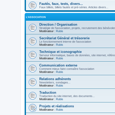
Fautés, faux, tests, divers...
Faux billets, billets fautés et pré-séries. Articles divers...
L'ASSOCIATION
Direction / Organisation
Stratégie de l'association, projets, recrutement des bénévoles
Modérateur :
Rubis
Secrétariat Général et trésorerie
Le fonctionnement interne de l'association
Modérateur :
Rubis
Technique et iconographie
Serveur informatique, bases de données, site internet, référe
Modérateur :
Rubis
Communication externe
Comment mieux faire connaître l'association
Modérateur :
Rubis
Relations adhérents
Newsletters, sondages...
Modérateur :
Rubis
Traduction
Traduction du site internet, des documents...
Modérateur :
Rubis
Projets et réalisations
Modérateur :
Rubis