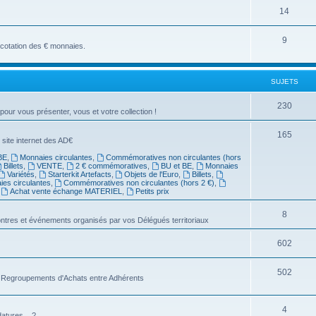
14
9
a cotation des € monnaies.
SUJETS
230
 pour vous présenter, vous et votre collection !
165
 site internet des AD€
BE
,
Monnaies circulantes
,
Commémoratives non circulantes (hors
Billets
,
VENTE
,
2 € commémoratives
,
BU et BE
,
Monnaies
Variétés
,
Starterkit Artefacts
,
Objets de l'Euro
,
Billets
,
es circulantes
,
Commémoratives non circulantes (hors 2 €)
,
,
Achat vente échange MATERIEL
,
Petits prix
8
ntres et événements organisés par vos Délégués territoriaux
602
502
es Regroupements d'Achats entre Adhérents
4
atures... ?