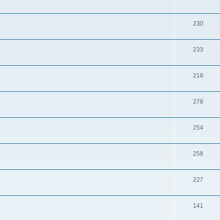
230
s
233
218
278
254
258
227
141