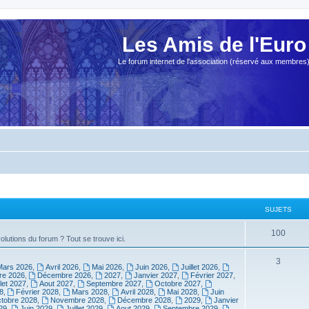
Les Amis de l'Euro
Le forum internet de l'association (réservé aux membres
SUJETS
100
olutions du forum ? Tout se trouve ici.
3
Mars 2026
,
Avril 2026
,
Mai 2026
,
Juin 2026
,
Juillet 2026
,
e 2026
,
Décembre 2026
,
2027
,
Janvier 2027
,
Février 2027
,
llet 2027
,
Aout 2027
,
Septembre 2027
,
Octobre 2027
,
8
,
Février 2028
,
Mars 2028
,
Avril 2028
,
Mai 2028
,
Juin
tobre 2028
,
Novembre 2028
,
Décembre 2028
,
2029
,
Janvier
29
,
Juin 2029
,
Juillet 2029
,
Aout 2029
,
Septembre 2029
,