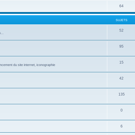
64
SUJETS
52
...
95
15
ncement du site internet, iconographie
42
135
0
6