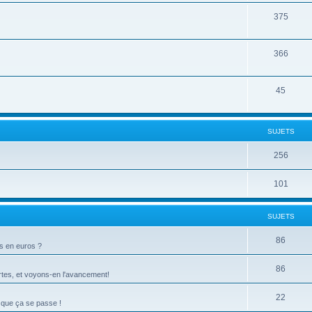
375
366
45
SUJETS
256
101
SUJETS
86
ts en euros ?
86
tes, et voyons-en l'avancement!
22
 que ça se passe !