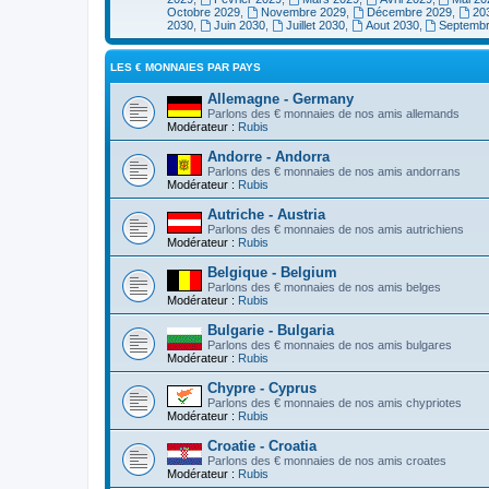
Octobre 2029
,
Novembre 2029
,
Décembre 2029
,
20
2030
,
Juin 2030
,
Juillet 2030
,
Aout 2030
,
Septemb
LES € MONNAIES PAR PAYS
Allemagne - Germany
Parlons des € monnaies de nos amis allemands
Modérateur :
Rubis
Andorre - Andorra
Parlons des € monnaies de nos amis andorrans
Modérateur :
Rubis
Autriche - Austria
Parlons des € monnaies de nos amis autrichiens
Modérateur :
Rubis
Belgique - Belgium
Parlons des € monnaies de nos amis belges
Modérateur :
Rubis
Bulgarie - Bulgaria
Parlons des € monnaies de nos amis bulgares
Modérateur :
Rubis
Chypre - Cyprus
Parlons des € monnaies de nos amis chypriotes
Modérateur :
Rubis
Croatie - Croatia
Parlons des € monnaies de nos amis croates
Modérateur :
Rubis