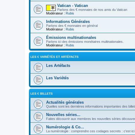
Vatican - Vatican
Parlons des € monnaies de nos amis du Vatican
Modérateur :
Rubis
Informations Générales
Parlons des € monnaies en général
Modérateur :
Rubis
Émissions multinationales
Parlons ici des émissions monétaires multinationales.
Modérateur :
Rubis
LES € VARIÉTÉS ET ARTÉFACTS
Les Artéfacts
Les Variétés
LES € BILLETS
Actualités générales
Quelles sont les dernières informations importantes des bille
Nouvelles séries...
Faites découvrir aux membres les nouvelles séries découver
Numérologie & Co...
La numérologie : comprendre ces codages secrets : c'est ici