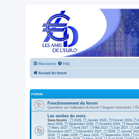
Raccourcis
FAQ
Accueil du forum
FORUM
Fonctionnement du forum
Questions sur l'utilisation du forum ? Bogues rencontrés ? Év
Les sorties du mois
Sous-forums :
2026
,
Janvier 2026
,
Février 2026
,
Aout 2026
,
Septembre 2026
,
Octobre 2026
,
Novembr
Mars 2027
,
Avril 2027
,
Mai 2027
,
Juin 2027
,
Jui
Novembre 2027
,
Décembre 2027
,
2028
,
Janvier 202
2028
,
Juillet 2028
,
Aout 2028
,
Septembre 2028
,
Oc
2029
,
Février 2029
,
Mars 2029
,
Avril 2029
,
Mai 20