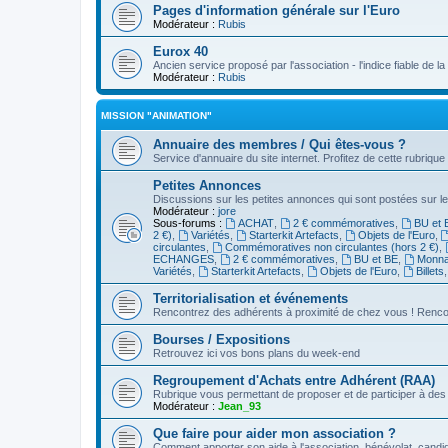
Pages d'information générale sur l'Euro
Modérateur :
Rubis
Eurox 40
Ancien service proposé par l'association - l'indice fiable de l
Modérateur :
Rubis
MISSION "ANIMATION"
Annuaire des membres / Qui êtes-vous ?
Service d'annuaire du site internet. Profitez de cette rubrique
Petites Annonces
Discussions sur les petites annonces qui sont postées sur le
Modérateur :
jore
Sous-forums :
ACHAT
,
2 € commémoratives
,
BU et 
2 €)
,
Variétés
,
Starterkit Artefacts
,
Objets de l'Euro
,
circulantes
,
Commémoratives non circulantes (hors 2 €)
,
ECHANGES
,
2 € commémoratives
,
BU et BE
,
Monnai
Variétés
,
Starterkit Artefacts
,
Objets de l'Euro
,
Billets
Territorialisation et événements
Rencontrez des adhérents à proximité de chez vous ! Renco
Bourses / Expositions
Retrouvez ici vos bons plans du week-end
Regroupement d'Achats entre Adhérent (RAA)
Rubrique vous permettant de proposer et de participer à d
Modérateur :
Jean_93
Que faire pour aider mon association ?
Comment apporter son aide à l'association, bénévolat, candid