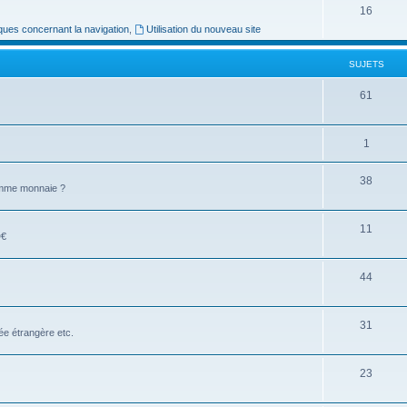
16
ues concernant la navigation
,
Utilisation du nouveau site
SUJETS
61
1
38
comme monnaie ?
11
D€
44
31
e étrangère etc.
23