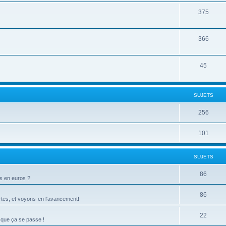
375
366
45
SUJETS
256
101
SUJETS
86
ts en euros ?
86
tes, et voyons-en l'avancement!
22
 que ça se passe !