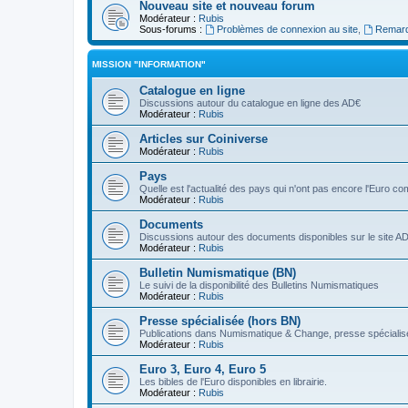
Nouveau site et nouveau forum
Modérateur :
Rubis
Sous-forums :
Problèmes de connexion au site
,
Remarq
MISSION "INFORMATION"
Catalogue en ligne
Discussions autour du catalogue en ligne des AD€
Modérateur :
Rubis
Articles sur Coiniverse
Modérateur :
Rubis
Pays
Quelle est l'actualité des pays qui n'ont pas encore l'Euro 
Modérateur :
Rubis
Documents
Discussions autour des documents disponibles sur le site A
Modérateur :
Rubis
Bulletin Numismatique (BN)
Le suivi de la disponibilité des Bulletins Numismatiques
Modérateur :
Rubis
Presse spécialisée (hors BN)
Publications dans Numismatique & Change, presse spécialisé
Modérateur :
Rubis
Euro 3, Euro 4, Euro 5
Les bibles de l'Euro disponibles en librairie.
Modérateur :
Rubis