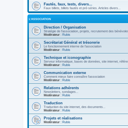
Fautés, faux, tests, divers...
Faux billets, billets fautés et pré-séries. Articles divers...
L'ASSOCIATION
Direction / Organisation
Stratégie de l'association, projets, recrutement des bénévoles
Modérateur :
Rubis
Secrétariat Général et trésorerie
Le fonctionnement interne de l'association
Modérateur :
Rubis
Technique et iconographie
Serveur informatique, bases de données, site internet, référe
Modérateur :
Rubis
Communication externe
Comment mieux faire connaître l'association
Modérateur :
Rubis
Relations adhérents
Newsletters, sondages...
Modérateur :
Rubis
Traduction
Traduction du site internet, des documents...
Modérateur :
Rubis
Projets et réalisations
Modérateur :
Rubis