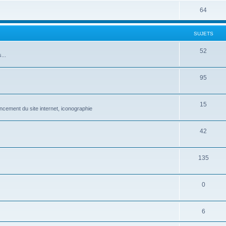
64
SUJETS
52
...
95
15
ncement du site internet, iconographie
42
135
0
6