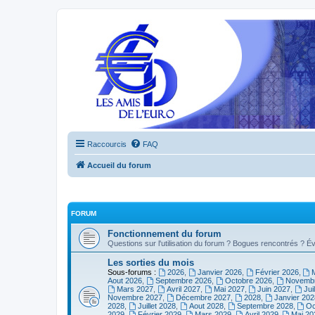
Raccourcis
FAQ
Accueil du forum
FORUM
Fonctionnement du forum
Questions sur l'utilisation du forum ? Bogues rencontrés ? Év
Les sorties du mois
Sous-forums :
2026
,
Janvier 2026
,
Février 2026
,
Aout 2026
,
Septembre 2026
,
Octobre 2026
,
Novembr
Mars 2027
,
Avril 2027
,
Mai 2027
,
Juin 2027
,
Jui
Novembre 2027
,
Décembre 2027
,
2028
,
Janvier 202
2028
,
Juillet 2028
,
Aout 2028
,
Septembre 2028
,
Oc
2029
,
Février 2029
,
Mars 2029
,
Avril 2029
,
Mai 20