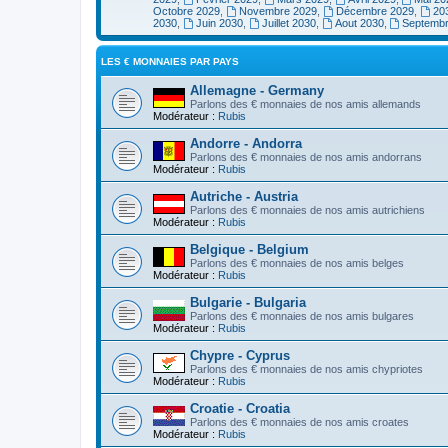
Octobre 2029
,
Novembre 2029
,
Décembre 2029
,
20
2030
,
Juin 2030
,
Juillet 2030
,
Aout 2030
,
Septemb
LES € MONNAIES PAR PAYS
Allemagne - Germany
Parlons des € monnaies de nos amis allemands
Modérateur :
Rubis
Andorre - Andorra
Parlons des € monnaies de nos amis andorrans
Modérateur :
Rubis
Autriche - Austria
Parlons des € monnaies de nos amis autrichiens
Modérateur :
Rubis
Belgique - Belgium
Parlons des € monnaies de nos amis belges
Modérateur :
Rubis
Bulgarie - Bulgaria
Parlons des € monnaies de nos amis bulgares
Modérateur :
Rubis
Chypre - Cyprus
Parlons des € monnaies de nos amis chypriotes
Modérateur :
Rubis
Croatie - Croatia
Parlons des € monnaies de nos amis croates
Modérateur :
Rubis