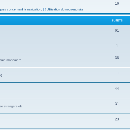
16
ues concernant la navigation
,
Utilisation du nouveau site
SUJETS
61
1
38
comme monnaie ?
11
D€
44
31
e étrangère etc.
23