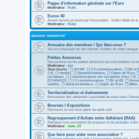
Pages d'information générale sur l'Euro
Modérateur :
Rubis
Eurox 40
Ancien service proposé par l'association - l'indice fiable de l
Modérateur :
Rubis
MISSION "ANIMATION"
Annuaire des membres / Qui êtes-vous ?
Service d'annuaire du site internet. Profitez de cette rubrique
Petites Annonces
Discussions sur les petites annonces qui sont postées sur le
Modérateur :
jore
Sous-forums :
ACHAT
,
2 € commémoratives
,
BU et 
2 €)
,
Variétés
,
Starterkit Artefacts
,
Objets de l'Euro
,
circulantes
,
Commémoratives non circulantes (hors 2 €)
,
ECHANGES
,
2 € commémoratives
,
BU et BE
,
Monnai
Variétés
,
Starterkit Artefacts
,
Objets de l'Euro
,
Billets
Territorialisation et événements
Rencontrez des adhérents à proximité de chez vous ! Renco
Bourses / Expositions
Retrouvez ici vos bons plans du week-end
Regroupement d'Achats entre Adhérent (RAA)
Rubrique vous permettant de proposer et de participer à d
Modérateur :
Jean_93
Que faire pour aider mon association ?
Comment apporter son aide à l'association, bénévolat, candid