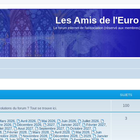
Les Amis de l'Euro
Le forum internet de l'association (réservé aux membres
SUJETS
100
olutions du forum ? Tout se trouve ici.
3
Mars 2026
,
Avril 2026
,
Mai 2026
,
Juin 2026
,
Juillet 2026
,
e 2026
,
Décembre 2026
,
2027
,
Janvier 2027
,
Février 2027
,
llet 2027
,
Aout 2027
,
Septembre 2027
,
Octobre 2027
,
8
,
Février 2028
,
Mars 2028
,
Avril 2028
,
Mai 2028
,
Juin
tobre 2028
,
Novembre 2028
,
Décembre 2028
,
2029
,
Janvier
29
,
Juin 2029
,
Juillet 2029
,
Aout 2029
,
Septembre 2029
,