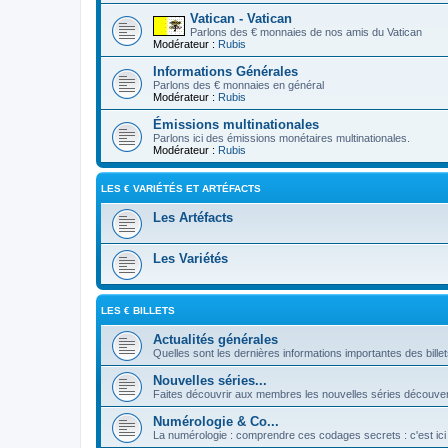
Vatican - Vatican
Parlons des € monnaies de nos amis du Vatican
Modérateur :
Rubis
Informations Générales
Parlons des € monnaies en général
Modérateur :
Rubis
Émissions multinationales
Parlons ici des émissions monétaires multinationales.
Modérateur :
Rubis
LES € VARIÉTÉS ET ARTÉFACTS
Les Artéfacts
Les Variétés
LES € BILLETS
Actualités générales
Quelles sont les dernières informations importantes des bille
Nouvelles séries...
Faites découvrir aux membres les nouvelles séries découver
Numérologie & Co...
La numérologie : comprendre ces codages secrets : c'est ici