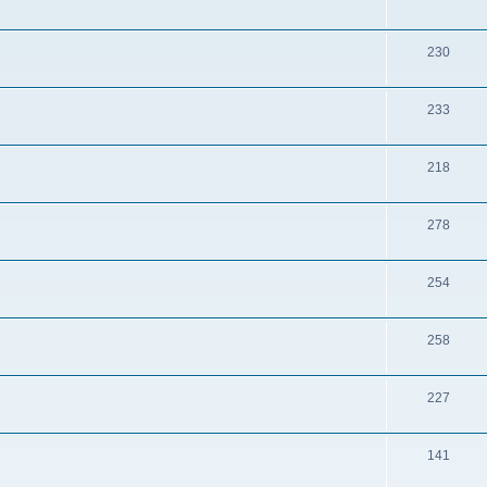
230
s
233
218
278
254
258
227
141