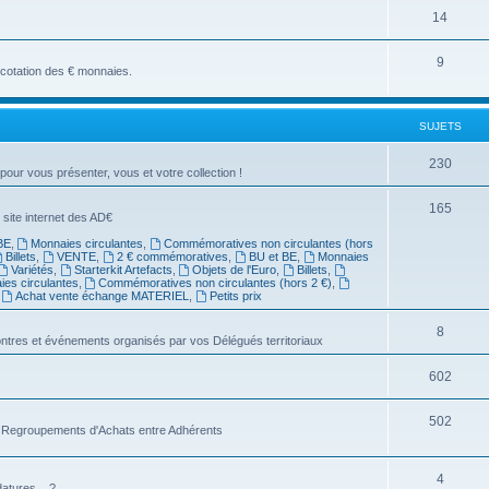
14
9
a cotation des € monnaies.
SUJETS
230
 pour vous présenter, vous et votre collection !
165
 site internet des AD€
BE
,
Monnaies circulantes
,
Commémoratives non circulantes (hors
Billets
,
VENTE
,
2 € commémoratives
,
BU et BE
,
Monnaies
Variétés
,
Starterkit Artefacts
,
Objets de l'Euro
,
Billets
,
es circulantes
,
Commémoratives non circulantes (hors 2 €)
,
,
Achat vente échange MATERIEL
,
Petits prix
8
ntres et événements organisés par vos Délégués territoriaux
602
502
es Regroupements d'Achats entre Adhérents
4
atures... ?