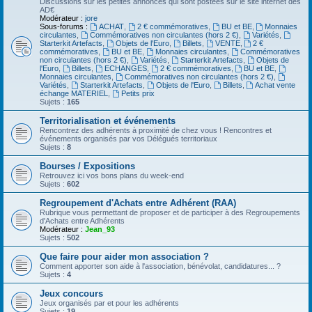
Discussions sur les petites annonces qui sont postées sur le site internet des
AD€
Modérateur :
jore
Sous-forums :
ACHAT
,
2 € commémoratives
,
BU et BE
,
Monnaies
circulantes
,
Commémoratives non circulantes (hors 2 €)
,
Variétés
,
Starterkit Artefacts
,
Objets de l'Euro
,
Billets
,
VENTE
,
2 €
commémoratives
,
BU et BE
,
Monnaies circulantes
,
Commémoratives
non circulantes (hors 2 €)
,
Variétés
,
Starterkit Artefacts
,
Objets de
l'Euro
,
Billets
,
ECHANGES
,
2 € commémoratives
,
BU et BE
,
Monnaies circulantes
,
Commémoratives non circulantes (hors 2 €)
,
Variétés
,
Starterkit Artefacts
,
Objets de l'Euro
,
Billets
,
Achat vente
échange MATERIEL
,
Petits prix
Sujets :
165
Territorialisation et événements
Rencontrez des adhérents à proximité de chez vous ! Rencontres et
événements organisés par vos Délégués territoriaux
Sujets :
8
Bourses / Expositions
Retrouvez ici vos bons plans du week-end
Sujets :
602
Regroupement d'Achats entre Adhérent (RAA)
Rubrique vous permettant de proposer et de participer à des Regroupements
d'Achats entre Adhérents
Modérateur :
Jean_93
Sujets :
502
Que faire pour aider mon association ?
Comment apporter son aide à l'association, bénévolat, candidatures... ?
Sujets :
4
Jeux concours
Jeux organisés par et pour les adhérents
Sujets :
19