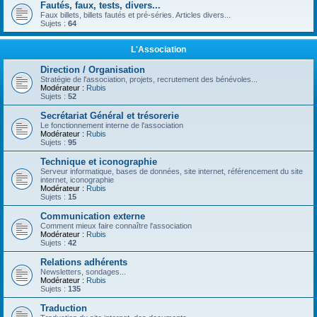
Fautés, faux, tests, divers...
Faux billets, billets fautés et pré-séries. Articles divers...
Sujets :
64
L'Association
Direction / Organisation
Stratégie de l'association, projets, recrutement des bénévoles...
Modérateur :
Rubis
Sujets :
52
Secrétariat Général et trésorerie
Le fonctionnement interne de l'association
Modérateur :
Rubis
Sujets :
95
Technique et iconographie
Serveur informatique, bases de données, site internet, référencement du site
internet, iconographie
Modérateur :
Rubis
Sujets :
15
Communication externe
Comment mieux faire connaître l'association
Modérateur :
Rubis
Sujets :
42
Relations adhérents
Newsletters, sondages...
Modérateur :
Rubis
Sujets :
135
Traduction