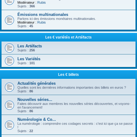
Modérateur :
Rubis
Sujets :
366
Émissions multinationales
Parlons ici des émissions monétaires multinationales.
Modérateur :
Rubis
Sujets :
45
Les € variétés et Artéfacts
Les Artéfacts
Sujets :
256
Les Variétés
Sujets :
101
Les € billets
Actualités générales
Quelles sont les dernières informations importantes des billets en euros ?
Sujets :
86
Nouvelles séries...
Faites découvrir aux membres les nouvelles séries découvertes, et voyons-
en l'avancement!
Sujets :
86
Numérologie & Co...
La numérologie : comprendre ces codages secrets : c'est ici que ça se passe
!
Sujets :
22