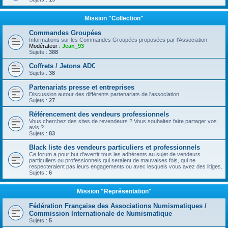
Mission "Collection"
Commandes Groupées
Informations sur les Commandes Groupées proposées par l’Association
Modérateur :
Jean_93
Sujets :
388
Coffrets / Jetons AD€
Sujets :
38
Partenariats presse et entreprises
Discussion autour des différents partenariats de l'association
Sujets :
27
Référencement des vendeurs professionnels
Vous cherchez des sites de revendeurs ? Vous souhaitez faire partager vos
avis ?
Sujets :
83
Black liste des vendeurs particuliers et professionnels
Ce forum a pour but d'avertir tous les adhérents au sujet de vendeurs
particuliers ou professionnels qui seraient de mauvaises fois, qui ne
respecteraient pas leurs engagements ou avec lesquels vous avez des litiges.
Sujets :
6
Mission "Représentation"
Fédération Française des Associations Numismatiques /
Commission Internationale de Numismatique
Sujets :
5