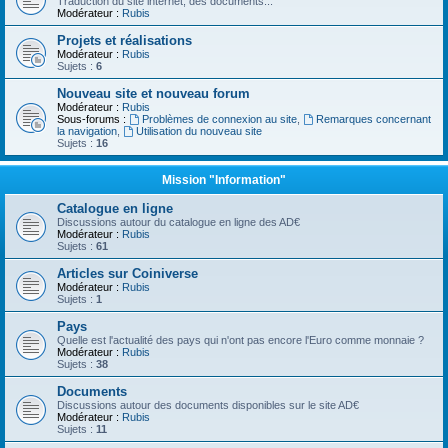
Traduction du site internet, des documents...
Modérateur :
Rubis
Projets et réalisations
Modérateur :
Rubis
Sujets :
6
Nouveau site et nouveau forum
Modérateur :
Rubis
Sous-forums :
Problèmes de connexion au site
,
Remarques concernant
la navigation
,
Utilisation du nouveau site
Sujets :
16
Mission "Information"
Catalogue en ligne
Discussions autour du catalogue en ligne des AD€
Modérateur :
Rubis
Sujets :
61
Articles sur Coiniverse
Modérateur :
Rubis
Sujets :
1
Pays
Quelle est l'actualité des pays qui n'ont pas encore l'Euro comme monnaie ?
Modérateur :
Rubis
Sujets :
38
Documents
Discussions autour des documents disponibles sur le site AD€
Modérateur :
Rubis
Sujets :
11