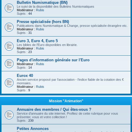
Bulletin Numismatique (BN)
Le suivi de la disponibilité des Bulletins Numismatiques
Modérateur :
Rubis
Sujets :
44
Presse spécialisée (hors BN)
Publications dans Numismatique & Change, presse spécialisée étrangère etc.
Modérateur :
Rubis
Sujets :
31
Euro 3, Euro 4, Euro 5
Les bibles de l'Euro disponibles en librairie.
Modérateur :
Rubis
Sujets :
23
Pages d'information générale sur l'Euro
Modérateur :
Rubis
Sujets :
14
Eurox 40
Ancien service proposé par l'association - l'indice fiable de la cotation des €
monnaies.
Modérateur :
Rubis
Sujets :
9
Mission "Animation"
Annuaire des membres / Qui êtes-vous ?
Service d'annuaire du site internet. Profitez de cette rubrique pour vous
présenter, vous et votre collection !
Sujets :
230
Petites Annonces