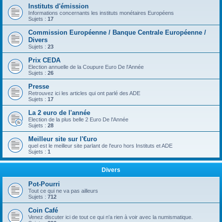
Instituts d'émission
Informations concernants les instituts monétaires Européens
Sujets :
17
Commission Européenne / Banque Centrale Européenne /
Divers
Sujets :
23
Prix CEDA
Election annuelle de la Coupure Euro De l'Année
Sujets :
26
Presse
Retrouvez ici les articles qui ont parlé des ADE
Sujets :
17
La 2 euro de l'année
Election de la plus belle 2 Euro De l'Année
Sujets :
28
Meilleur site sur l'€uro
quel est le meilleur site parlant de l'euro hors Instituts et ADE
Sujets :
1
Divers
Pot-Pourri
Tout ce qui ne va pas ailleurs
Sujets :
712
Coin Café
Venez discuter ici de tout ce qui n'a rien à voir avec la numismatique.