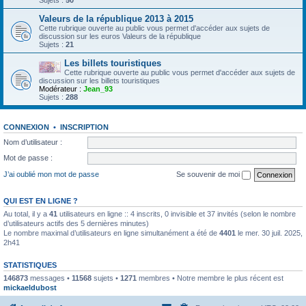
Sujets :
50
Valeurs de la république 2013 à 2015
Cette rubrique ouverte au public vous permet d'accéder aux sujets de
discussion sur les euros Valeurs de la république
Sujets :
21
Les billets touristiques
Cette rubrique ouverte au public vous permet d'accéder aux sujets de
discussion sur les billets touristiques
Modérateur :
Jean_93
Sujets :
288
CONNEXION
•
INSCRIPTION
Nom d’utilisateur :
Mot de passe :
J’ai oublié mon mot de passe
Se souvenir de moi
QUI EST EN LIGNE ?
Au total, il y a
41
utilisateurs en ligne :: 4 inscrits, 0 invisible et 37 invités (selon le nombre
d’utilisateurs actifs des 5 dernières minutes)
Le nombre maximal d’utilisateurs en ligne simultanément a été de
4401
le mer. 30 juil. 2025,
2h41
STATISTIQUES
146873
messages •
11568
sujets •
1271
membres • Notre membre le plus récent est
mickaeldubost