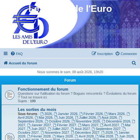
Les Amis de l'Euro
FAQ
Inscription
Connexion
R
Accueil du forum
e
Nous sommes le sam. 08 août 2026, 13h20
c
Forum
h
Fonctionnement du forum
e
Questions sur l'utilisation du forum ? Bogues rencontrés ? Évolutions du forum
? Tout se trouve ici.
r
Sujets :
100
c
Les sorties du mois
Sous-forums :
2026
,
Janvier 2026
,
Février 2026
,
Mars 2026
,
h
Avril 2026
,
Mai 2026
,
Juin 2026
,
Juillet 2026
,
Aout 2026
,
Septembre 2026
,
Octobre 2026
,
Novembre 2026
,
Décembre 2026
,
e
2027
,
Janvier 2027
,
Février 2027
,
Mars 2027
,
Avril 2027
,
Mai
2027
,
Juin 2027
,
Juillet 2027
,
Aout 2027
,
Septembre 2027
,
r
Octobre 2027
,
Novembre 2027
,
Décembre 2027
,
2028
,
Janvier
2028
,
Février 2028
,
Mars 2028
,
Avril 2028
,
Mai 2028
,
Juin 2028
,