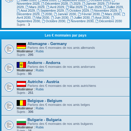
Juillet 2028
,
Aout 2028
,
Septembre 2028
,
Octobre 2028
,
Novembre 2028
,
Décembre 2028
,
2029
,
Janvier 2029
,
Février
2029
,
Mars 2029
,
Avril 2029
,
Mai 2029
,
Juin 2029
,
Juillet 2029
,
Aout 2029
,
Septembre 2029
,
Octobre 2029
,
Novembre 2029
,
Décembre 2029
,
2030
,
Janvier 2030
,
Février 2030
,
Mars 2030
,
Avril 2030
,
Mai 2030
,
Juin 2030
,
Juillet 2030
,
Aout 2030
,
Septembre 2030
,
Octobre 2030
,
Novembre 2030
,
Décembre 2030
Sujets :
3
Les € monnaies par pays
Allemagne - Germany
Parlons des € monnaies de nos amis allemands
Modérateur :
Rubis
Sujets :
295
Andorre - Andorra
Parlons des € monnaies de nos amis andorrans
Modérateur :
Rubis
Sujets :
95
Autriche - Austria
Parlons des € monnaies de nos amis autrichiens
Modérateur :
Rubis
Sujets :
251
Belgique - Belgium
Parlons des € monnaies de nos amis belges
Modérateur :
Rubis
Sujets :
306
Bulgarie - Bulgaria
Parlons des € monnaies de nos amis bulgares
Modérateur :
Rubis
Sujets :
16