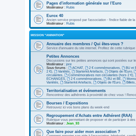
Pages d'information générale sur l'Euro
Modérateur :
Rubis
Eurox 40
Ancien service proposé par l'association - l'indice fiable de l
Modérateur :
Rubis
MISSION "ANIMATION"
Annuaire des membres / Qui êtes-vous ?
Service d'annuaire du site internet. Profitez de cette rubrique
Petites Annonces
Discussions sur les petites annonces qui sont postées sur le
Modérateur :
jore
Sous-forums :
ACHAT
,
2 € commémoratives
,
BU et 
2 €)
,
Variétés
,
Starterkit Artefacts
,
Objets de l'Euro
,
circulantes
,
Commémoratives non circulantes (hors 2 €)
,
ECHANGES
,
2 € commémoratives
,
BU et BE
,
Monnai
Variétés
,
Starterkit Artefacts
,
Objets de l'Euro
,
Billets
Territorialisation et événements
Rencontrez des adhérents à proximité de chez vous ! Renco
Bourses / Expositions
Retrouvez ici vos bons plans du week-end
Regroupement d'Achats entre Adhérent (RAA)
Rubrique vous permettant de proposer et de participer à d
Modérateur :
Jean_93
Que faire pour aider mon association ?
Comment apporter son aide à l'association, bénévolat, candid