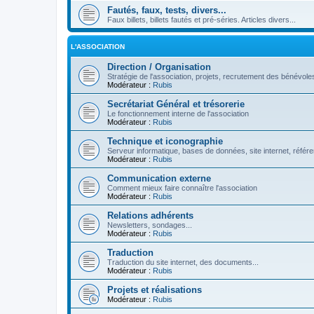
Fautés, faux, tests, divers...
Faux billets, billets fautés et pré-séries. Articles divers...
L'ASSOCIATION
Direction / Organisation
Stratégie de l'association, projets, recrutement des bénévoles
Modérateur :
Rubis
Secrétariat Général et trésorerie
Le fonctionnement interne de l'association
Modérateur :
Rubis
Technique et iconographie
Serveur informatique, bases de données, site internet, référe
Modérateur :
Rubis
Communication externe
Comment mieux faire connaître l'association
Modérateur :
Rubis
Relations adhérents
Newsletters, sondages...
Modérateur :
Rubis
Traduction
Traduction du site internet, des documents...
Modérateur :
Rubis
Projets et réalisations
Modérateur :
Rubis