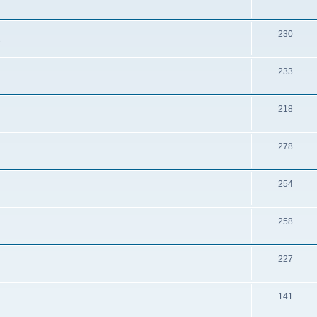
230
s
233
218
278
254
258
227
141