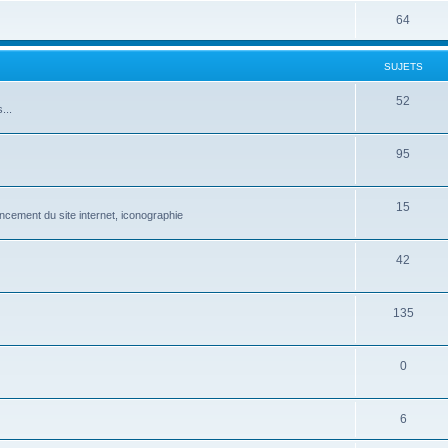
64
SUJETS
52
...
95
15
ncement du site internet, iconographie
42
135
0
6