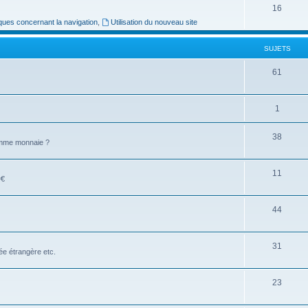
16
ues concernant la navigation
,
Utilisation du nouveau site
SUJETS
61
1
38
comme monnaie ?
11
D€
44
31
e étrangère etc.
23