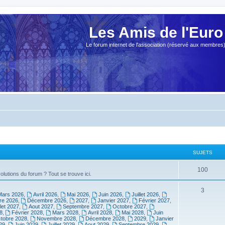
Les Amis de l'Euro
Le forum internet de l'association (réservé aux membres
SUJETS
100
olutions du forum ? Tout se trouve ici.
3
Mars 2026
,
Avril 2026
,
Mai 2026
,
Juin 2026
,
Juillet 2026
,
e 2026
,
Décembre 2026
,
2027
,
Janvier 2027
,
Février 2027
,
llet 2027
,
Aout 2027
,
Septembre 2027
,
Octobre 2027
,
8
,
Février 2028
,
Mars 2028
,
Avril 2028
,
Mai 2028
,
Juin
tobre 2028
,
Novembre 2028
,
Décembre 2028
,
2029
,
Janvier
29
,
Juin 2029
,
Juillet 2029
,
Aout 2029
,
Septembre 2029
,