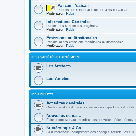
Vatican - Vatican
Parlons des € monnaies de nos amis du Vatican
Modérateur :
Rubis
Informations Générales
Parlons des € monnaies en général
Modérateur :
Rubis
Émissions multinationales
Parlons ici des émissions monétaires multinationales.
Modérateur :
Rubis
LES € VARIÉTÉS ET ARTÉFACTS
Les Artéfacts
Les Variétés
LES € BILLETS
Actualités générales
Quelles sont les dernières informations importantes des bille
Nouvelles séries...
Faites découvrir aux membres les nouvelles séries découver
Numérologie & Co...
La numérologie : comprendre ces codages secrets : c'est ici