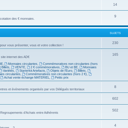
14
9
a cotation des € monnaies.
SUJETS
230
 pour vous présenter, vous et votre collection !
165
 site internet des AD€
BE
,
Monnaies circulantes
,
Commémoratives non circulantes (hors
Billets
,
VENTE
,
2 € commémoratives
,
BU et BE
,
Monnaies
Variétés
,
Starterkit Artefacts
,
Objets de l'Euro
,
Billets
,
es circulantes
,
Commémoratives non circulantes (hors 2 €)
,
,
Achat vente échange MATERIEL
,
Petits prix
8
ntres et événements organisés par vos Délégués territoriaux
602
502
es Regroupements d'Achats entre Adhérents
4
atures... ?