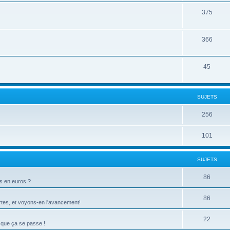
375
366
45
SUJETS
256
101
SUJETS
86
ts en euros ?
86
tes, et voyons-en l'avancement!
22
 que ça se passe !