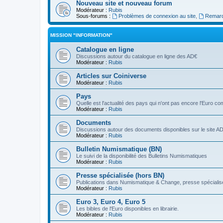
Nouveau site et nouveau forum
Modérateur :
Rubis
Sous-forums :
Problèmes de connexion au site
,
Remarq
MISSION "INFORMATION"
Catalogue en ligne
Discussions autour du catalogue en ligne des AD€
Modérateur :
Rubis
Articles sur Coiniverse
Modérateur :
Rubis
Pays
Quelle est l'actualité des pays qui n'ont pas encore l'Euro 
Modérateur :
Rubis
Documents
Discussions autour des documents disponibles sur le site A
Modérateur :
Rubis
Bulletin Numismatique (BN)
Le suivi de la disponibilité des Bulletins Numismatiques
Modérateur :
Rubis
Presse spécialisée (hors BN)
Publications dans Numismatique & Change, presse spécialisé
Modérateur :
Rubis
Euro 3, Euro 4, Euro 5
Les bibles de l'Euro disponibles en librairie.
Modérateur :
Rubis