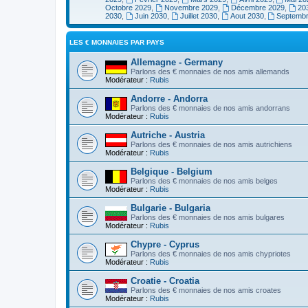
Octobre 2029
,
Novembre 2029
,
Décembre 2029
,
20
2030
,
Juin 2030
,
Juillet 2030
,
Aout 2030
,
Septemb
LES € MONNAIES PAR PAYS
Allemagne - Germany
Parlons des € monnaies de nos amis allemands
Modérateur :
Rubis
Andorre - Andorra
Parlons des € monnaies de nos amis andorrans
Modérateur :
Rubis
Autriche - Austria
Parlons des € monnaies de nos amis autrichiens
Modérateur :
Rubis
Belgique - Belgium
Parlons des € monnaies de nos amis belges
Modérateur :
Rubis
Bulgarie - Bulgaria
Parlons des € monnaies de nos amis bulgares
Modérateur :
Rubis
Chypre - Cyprus
Parlons des € monnaies de nos amis chypriotes
Modérateur :
Rubis
Croatie - Croatia
Parlons des € monnaies de nos amis croates
Modérateur :
Rubis