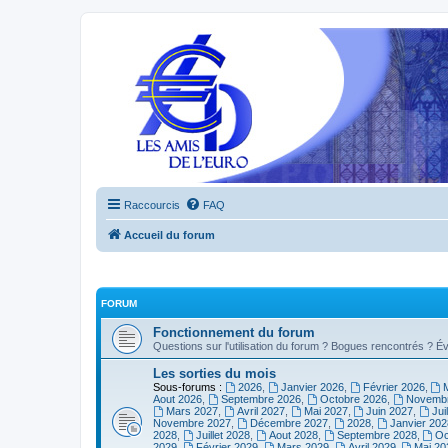
Raccourcis
FAQ
Accueil du forum
FORUM
Fonctionnement du forum
Questions sur l'utilisation du forum ? Bogues rencontrés ? Év
Les sorties du mois
Sous-forums :
2026
,
Janvier 2026
,
Février 2026
,
Aout 2026
,
Septembre 2026
,
Octobre 2026
,
Novembr
Mars 2027
,
Avril 2027
,
Mai 2027
,
Juin 2027
,
Jui
Novembre 2027
,
Décembre 2027
,
2028
,
Janvier 202
2028
,
Juillet 2028
,
Aout 2028
,
Septembre 2028
,
Oc
2029
,
Février 2029
,
Mars 2029
,
Avril 2029
,
Mai 20