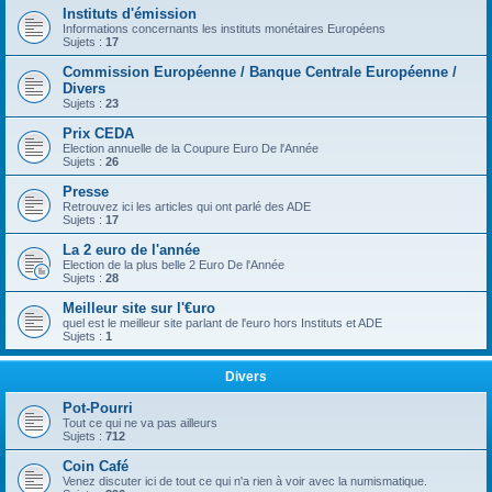
Instituts d'émission
Informations concernants les instituts monétaires Européens
Sujets :
17
Commission Européenne / Banque Centrale Européenne /
Divers
Sujets :
23
Prix CEDA
Election annuelle de la Coupure Euro De l'Année
Sujets :
26
Presse
Retrouvez ici les articles qui ont parlé des ADE
Sujets :
17
La 2 euro de l'année
Election de la plus belle 2 Euro De l'Année
Sujets :
28
Meilleur site sur l'€uro
quel est le meilleur site parlant de l'euro hors Instituts et ADE
Sujets :
1
Divers
Pot-Pourri
Tout ce qui ne va pas ailleurs
Sujets :
712
Coin Café
Venez discuter ici de tout ce qui n'a rien à voir avec la numismatique.