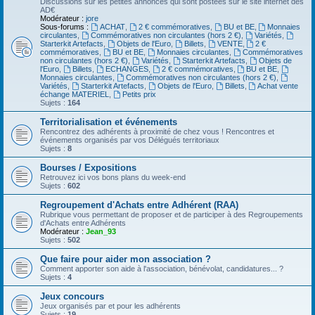
Discussions sur les petites annonces qui sont postées sur le site internet des
AD€
Modérateur :
jore
Sous-forums :
ACHAT
,
2 € commémoratives
,
BU et BE
,
Monnaies
circulantes
,
Commémoratives non circulantes (hors 2 €)
,
Variétés
,
Starterkit Artefacts
,
Objets de l'Euro
,
Billets
,
VENTE
,
2 €
commémoratives
,
BU et BE
,
Monnaies circulantes
,
Commémoratives
non circulantes (hors 2 €)
,
Variétés
,
Starterkit Artefacts
,
Objets de
l'Euro
,
Billets
,
ECHANGES
,
2 € commémoratives
,
BU et BE
,
Monnaies circulantes
,
Commémoratives non circulantes (hors 2 €)
,
Variétés
,
Starterkit Artefacts
,
Objets de l'Euro
,
Billets
,
Achat vente
échange MATERIEL
,
Petits prix
Sujets :
164
Territorialisation et événements
Rencontrez des adhérents à proximité de chez vous ! Rencontres et
événements organisés par vos Délégués territoriaux
Sujets :
8
Bourses / Expositions
Retrouvez ici vos bons plans du week-end
Sujets :
602
Regroupement d'Achats entre Adhérent (RAA)
Rubrique vous permettant de proposer et de participer à des Regroupements
d'Achats entre Adhérents
Modérateur :
Jean_93
Sujets :
502
Que faire pour aider mon association ?
Comment apporter son aide à l'association, bénévolat, candidatures... ?
Sujets :
4
Jeux concours
Jeux organisés par et pour les adhérents
Sujets :
19