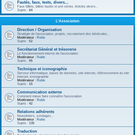
Fautés, faux, tests, divers...
Faux billets, billets fautés et pré-séries. Articles divers...
Sujets :
64
L'Association
Direction / Organisation
Stratégie de l'association, projets, recrutement des bénévoles...
Modérateur :
Rubis
Sujets :
52
Secrétariat Général et trésorerie
Le fonctionnement interne de l'association
Modérateur :
Rubis
Sujets :
95
Technique et iconographie
Serveur informatique, bases de données, site internet, référencement du site
internet, iconographie
Modérateur :
Rubis
Sujets :
15
Communication externe
Comment mieux faire connaître l'association
Modérateur :
Rubis
Sujets :
42
Relations adhérents
Newsletters, sondages...
Modérateur :
Rubis
Sujets :
135
Traduction