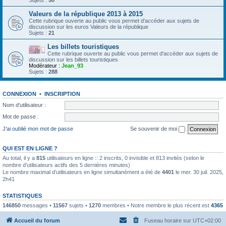
Sujets :
50
Valeurs de la république 2013 à 2015
Cette rubrique ouverte au public vous permet d'accéder aux sujets de
discussion sur les euros Valeurs de la république
Sujets :
21
Les billets touristiques
Cette rubrique ouverte au public vous permet d'accéder aux sujets de
discussion sur les billets touristiques
Modérateur :
Jean_93
Sujets :
288
CONNEXION
•
INSCRIPTION
Nom d’utilisateur :
Mot de passe :
J’ai oublié mon mot de passe
Se souvenir de moi
QUI EST EN LIGNE ?
Au total, il y a
815
utilisateurs en ligne :: 2 inscrits, 0 invisible et 813 invités (selon le
nombre d’utilisateurs actifs des 5 dernières minutes)
Le nombre maximal d’utilisateurs en ligne simultanément a été de
4401
le mer. 30 juil. 2025,
2h41
STATISTIQUES
146850
messages •
11567
sujets •
1270
membres • Notre membre le plus récent est
4365
Accueil du forum
Fuseau horaire sur
UTC+02:00