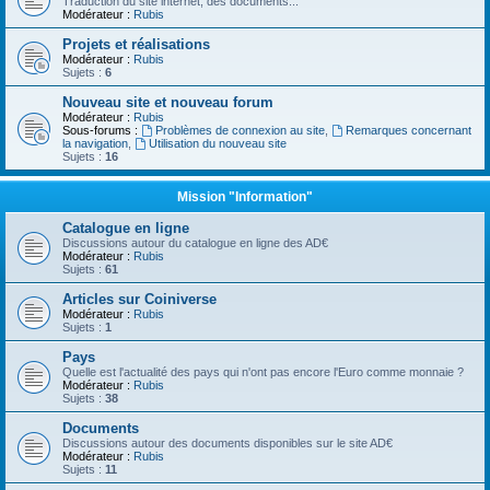
Traduction du site internet, des documents...
Modérateur :
Rubis
Projets et réalisations
Modérateur :
Rubis
Sujets :
6
Nouveau site et nouveau forum
Modérateur :
Rubis
Sous-forums :
Problèmes de connexion au site
,
Remarques concernant
la navigation
,
Utilisation du nouveau site
Sujets :
16
Mission "Information"
Catalogue en ligne
Discussions autour du catalogue en ligne des AD€
Modérateur :
Rubis
Sujets :
61
Articles sur Coiniverse
Modérateur :
Rubis
Sujets :
1
Pays
Quelle est l'actualité des pays qui n'ont pas encore l'Euro comme monnaie ?
Modérateur :
Rubis
Sujets :
38
Documents
Discussions autour des documents disponibles sur le site AD€
Modérateur :
Rubis
Sujets :
11