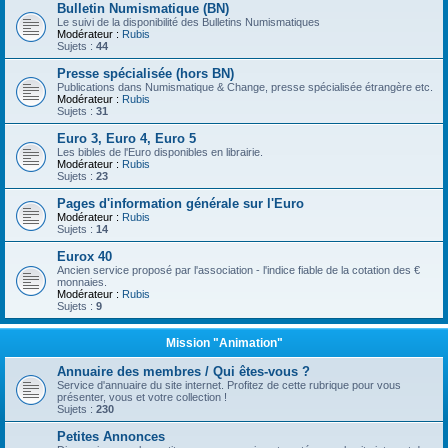
Bulletin Numismatique (BN)
Le suivi de la disponibilité des Bulletins Numismatiques
Modérateur :
Rubis
Sujets :
44
Presse spécialisée (hors BN)
Publications dans Numismatique & Change, presse spécialisée étrangère etc.
Modérateur :
Rubis
Sujets :
31
Euro 3, Euro 4, Euro 5
Les bibles de l'Euro disponibles en librairie.
Modérateur :
Rubis
Sujets :
23
Pages d'information générale sur l'Euro
Modérateur :
Rubis
Sujets :
14
Eurox 40
Ancien service proposé par l'association - l'indice fiable de la cotation des €
monnaies.
Modérateur :
Rubis
Sujets :
9
Mission "Animation"
Annuaire des membres / Qui êtes-vous ?
Service d'annuaire du site internet. Profitez de cette rubrique pour vous
présenter, vous et votre collection !
Sujets :
230
Petites Annonces