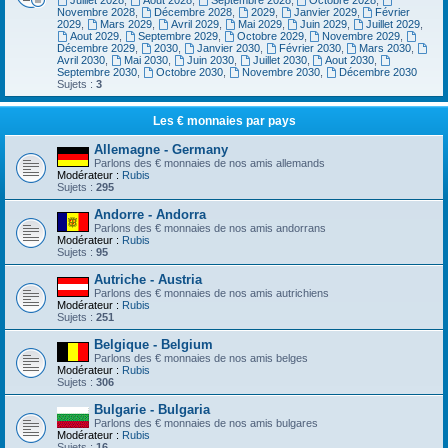
Juillet 2028
,
Aout 2028
,
Septembre 2028
,
Octobre 2028
,
Novembre 2028
,
Décembre 2028
,
2029
,
Janvier 2029
,
Février
2029
,
Mars 2029
,
Avril 2029
,
Mai 2029
,
Juin 2029
,
Juillet 2029
,
Aout 2029
,
Septembre 2029
,
Octobre 2029
,
Novembre 2029
,
Décembre 2029
,
2030
,
Janvier 2030
,
Février 2030
,
Mars 2030
,
Avril 2030
,
Mai 2030
,
Juin 2030
,
Juillet 2030
,
Aout 2030
,
Septembre 2030
,
Octobre 2030
,
Novembre 2030
,
Décembre 2030
Sujets :
3
Les € monnaies par pays
Allemagne - Germany
Parlons des € monnaies de nos amis allemands
Modérateur :
Rubis
Sujets :
295
Andorre - Andorra
Parlons des € monnaies de nos amis andorrans
Modérateur :
Rubis
Sujets :
95
Autriche - Austria
Parlons des € monnaies de nos amis autrichiens
Modérateur :
Rubis
Sujets :
251
Belgique - Belgium
Parlons des € monnaies de nos amis belges
Modérateur :
Rubis
Sujets :
306
Bulgarie - Bulgaria
Parlons des € monnaies de nos amis bulgares
Modérateur :
Rubis
Sujets :
16