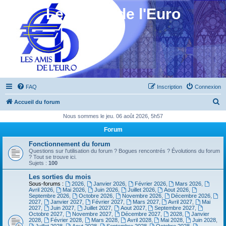
Les Amis de l'Euro
FAQ
Inscription
Connexion
R
Accueil du forum
e
Nous sommes le jeu. 06 août 2026, 5h57
c
Forum
h
Fonctionnement du forum
e
Questions sur l'utilisation du forum ? Bogues rencontrés ? Évolutions du forum
? Tout se trouve ici.
r
Sujets :
100
c
Les sorties du mois
Sous-forums :
2026
,
Janvier 2026
,
Février 2026
,
Mars 2026
,
h
Avril 2026
,
Mai 2026
,
Juin 2026
,
Juillet 2026
,
Aout 2026
,
Septembre 2026
,
Octobre 2026
,
Novembre 2026
,
Décembre 2026
,
e
2027
,
Janvier 2027
,
Février 2027
,
Mars 2027
,
Avril 2027
,
Mai
2027
,
Juin 2027
,
Juillet 2027
,
Aout 2027
,
Septembre 2027
,
r
Octobre 2027
,
Novembre 2027
,
Décembre 2027
,
2028
,
Janvier
2028
,
Février 2028
,
Mars 2028
,
Avril 2028
,
Mai 2028
,
Juin 2028
,