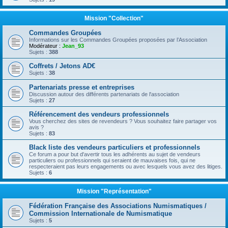
Mission "Collection"
Commandes Groupées
Informations sur les Commandes Groupées proposées par l’Association
Modérateur :
Jean_93
Sujets :
388
Coffrets / Jetons AD€
Sujets :
38
Partenariats presse et entreprises
Discussion autour des différents partenariats de l'association
Sujets :
27
Référencement des vendeurs professionnels
Vous cherchez des sites de revendeurs ? Vous souhaitez faire partager vos
avis ?
Sujets :
83
Black liste des vendeurs particuliers et professionnels
Ce forum a pour but d'avertir tous les adhérents au sujet de vendeurs
particuliers ou professionnels qui seraient de mauvaises fois, qui ne
respecteraient pas leurs engagements ou avec lesquels vous avez des litiges.
Sujets :
6
Mission "Représentation"
Fédération Française des Associations Numismatiques /
Commission Internationale de Numismatique
Sujets :
5