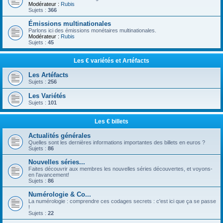
Modérateur :
Rubis
Sujets :
366
Émissions multinationales
Parlons ici des émissions monétaires multinationales.
Modérateur :
Rubis
Sujets :
45
Les € variétés et Artéfacts
Les Artéfacts
Sujets :
256
Les Variétés
Sujets :
101
Les € billets
Actualités générales
Quelles sont les dernières informations importantes des billets en euros ?
Sujets :
86
Nouvelles séries...
Faites découvrir aux membres les nouvelles séries découvertes, et voyons-
en l'avancement!
Sujets :
86
Numérologie & Co...
La numérologie : comprendre ces codages secrets : c'est ici que ça se passe
!
Sujets :
22