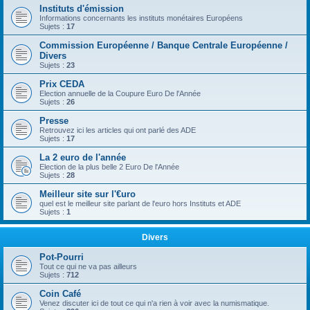
Instituts d'émission
Informations concernants les instituts monétaires Européens
Sujets :
17
Commission Européenne / Banque Centrale Européenne /
Divers
Sujets :
23
Prix CEDA
Election annuelle de la Coupure Euro De l'Année
Sujets :
26
Presse
Retrouvez ici les articles qui ont parlé des ADE
Sujets :
17
La 2 euro de l'année
Election de la plus belle 2 Euro De l'Année
Sujets :
28
Meilleur site sur l'€uro
quel est le meilleur site parlant de l'euro hors Instituts et ADE
Sujets :
1
Divers
Pot-Pourri
Tout ce qui ne va pas ailleurs
Sujets :
712
Coin Café
Venez discuter ici de tout ce qui n'a rien à voir avec la numismatique.