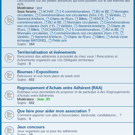
Discussions sur les petites annonces qui sont postées sur le site internet des
AD€
Modérateur :
jore
Sous-forums :
ACHAT
,
2 € commémoratives
,
BU et BE
,
Monnaies
circulantes
,
Commémoratives non circulantes (hors 2 €)
,
Variétés
,
Starterkit Artefacts
,
Objets de l'Euro
,
Billets
,
VENTE
,
2 €
commémoratives
,
BU et BE
,
Monnaies circulantes
,
Commémoratives
non circulantes (hors 2 €)
,
Variétés
,
Starterkit Artefacts
,
Objets de
l'Euro
,
Billets
,
ECHANGES
,
2 € commémoratives
,
BU et BE
,
Monnaies circulantes
,
Commémoratives non circulantes (hors 2 €)
,
Variétés
,
Starterkit Artefacts
,
Objets de l'Euro
,
Billets
,
Achat vente
échange MATERIEL
,
Petits prix
Sujets :
164
Territorialisation et événements
Rencontrez des adhérents à proximité de chez vous ! Rencontres et
événements organisés par vos Délégués territoriaux
Sujets :
8
Bourses / Expositions
Retrouvez ici vos bons plans du week-end
Sujets :
602
Regroupement d'Achats entre Adhérent (RAA)
Rubrique vous permettant de proposer et de participer à des Regroupements
d'Achats entre Adhérents
Modérateur :
Jean_93
Sujets :
502
Que faire pour aider mon association ?
Comment apporter son aide à l'association, bénévolat, candidatures... ?
Sujets :
4
Jeux concours
Jeux organisés par et pour les adhérents
Sujets :
19