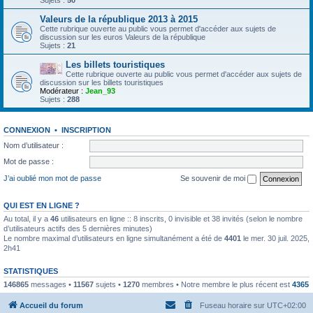
Sujets :
50
Valeurs de la république 2013 à 2015
Cette rubrique ouverte au public vous permet d'accéder aux sujets de
discussion sur les euros Valeurs de la république
Sujets :
21
Les billets touristiques
Cette rubrique ouverte au public vous permet d'accéder aux sujets de
discussion sur les billets touristiques
Modérateur :
Jean_93
Sujets :
288
CONNEXION
•
INSCRIPTION
Nom d’utilisateur :
Mot de passe :
J’ai oublié mon mot de passe
Se souvenir de moi
QUI EST EN LIGNE ?
Au total, il y a
46
utilisateurs en ligne :: 8 inscrits, 0 invisible et 38 invités (selon le nombre
d’utilisateurs actifs des 5 dernières minutes)
Le nombre maximal d’utilisateurs en ligne simultanément a été de
4401
le mer. 30 juil. 2025,
2h41
STATISTIQUES
146865
messages •
11567
sujets •
1270
membres • Notre membre le plus récent est
4365
Accueil du forum
Fuseau horaire sur
UTC+02:00