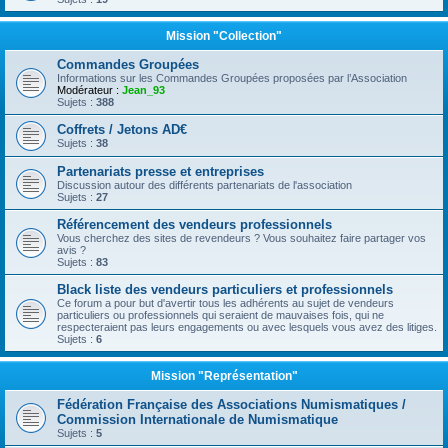
Mission "Collection"
Commandes Groupées
Informations sur les Commandes Groupées proposées par l’Association
Modérateur :
Jean_93
Sujets :
388
Coffrets / Jetons AD€
Sujets :
38
Partenariats presse et entreprises
Discussion autour des différents partenariats de l'association
Sujets :
27
Référencement des vendeurs professionnels
Vous cherchez des sites de revendeurs ? Vous souhaitez faire partager vos
avis ?
Sujets :
83
Black liste des vendeurs particuliers et professionnels
Ce forum a pour but d'avertir tous les adhérents au sujet de vendeurs
particuliers ou professionnels qui seraient de mauvaises fois, qui ne
respecteraient pas leurs engagements ou avec lesquels vous avez des litiges.
Sujets :
6
Mission "Représentation"
Fédération Française des Associations Numismatiques /
Commission Internationale de Numismatique
Sujets :
5