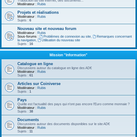
Traduction du site internet, des documents...
Modérateur :
Rubis
Projets et réalisations
Modérateur :
Rubis
Sujets :
6
Nouveau site et nouveau forum
Modérateur :
Rubis
Sous-forums :
Problèmes de connexion au site
,
Remarques concernant
la navigation
,
Utilisation du nouveau site
Sujets :
16
Mission "Information"
Catalogue en ligne
Discussions autour du catalogue en ligne des AD€
Modérateur :
Rubis
Sujets :
61
Articles sur Coiniverse
Modérateur :
Rubis
Sujets :
1
Pays
Quelle est l'actualité des pays qui n'ont pas encore l'Euro comme monnaie ?
Modérateur :
Rubis
Sujets :
38
Documents
Discussions autour des documents disponibles sur le site AD€
Modérateur :
Rubis
Sujets :
11