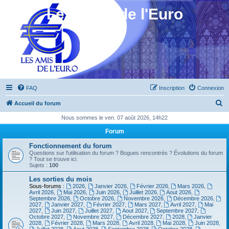
Les Amis de l'Euro
FAQ
Inscription
Connexion
R
Accueil du forum
e
Nous sommes le ven. 07 août 2026, 14h22
c
Forum
h
Fonctionnement du forum
e
Questions sur l'utilisation du forum ? Bogues rencontrés ? Évolutions du forum
? Tout se trouve ici.
r
Sujets :
100
c
Les sorties du mois
Sous-forums :
2026
,
Janvier 2026
,
Février 2026
,
Mars 2026
,
h
Avril 2026
,
Mai 2026
,
Juin 2026
,
Juillet 2026
,
Aout 2026
,
Septembre 2026
,
Octobre 2026
,
Novembre 2026
,
Décembre 2026
,
e
2027
,
Janvier 2027
,
Février 2027
,
Mars 2027
,
Avril 2027
,
Mai
2027
,
Juin 2027
,
Juillet 2027
,
Aout 2027
,
Septembre 2027
,
r
Octobre 2027
,
Novembre 2027
,
Décembre 2027
,
2028
,
Janvier
2028
,
Février 2028
,
Mars 2028
,
Avril 2028
,
Mai 2028
,
Juin 2028
,