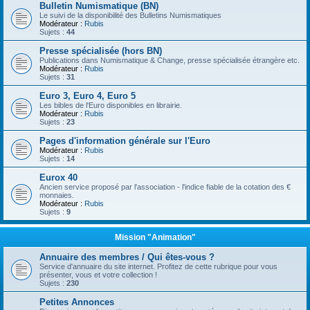
Bulletin Numismatique (BN)
Le suivi de la disponibilité des Bulletins Numismatiques
Modérateur :
Rubis
Sujets :
44
Presse spécialisée (hors BN)
Publications dans Numismatique & Change, presse spécialisée étrangère etc.
Modérateur :
Rubis
Sujets :
31
Euro 3, Euro 4, Euro 5
Les bibles de l'Euro disponibles en librairie.
Modérateur :
Rubis
Sujets :
23
Pages d'information générale sur l'Euro
Modérateur :
Rubis
Sujets :
14
Eurox 40
Ancien service proposé par l'association - l'indice fiable de la cotation des €
monnaies.
Modérateur :
Rubis
Sujets :
9
Mission "Animation"
Annuaire des membres / Qui êtes-vous ?
Service d'annuaire du site internet. Profitez de cette rubrique pour vous
présenter, vous et votre collection !
Sujets :
230
Petites Annonces