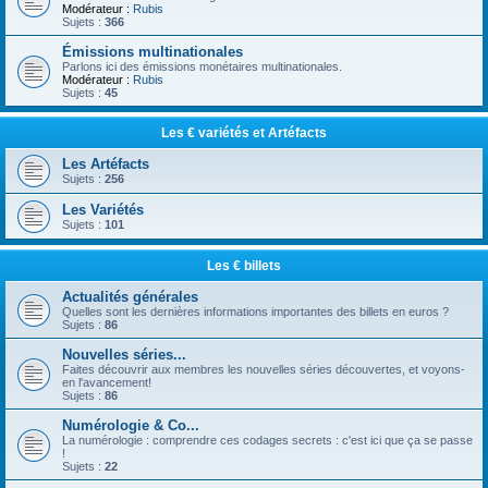
Modérateur :
Rubis
Sujets :
366
Émissions multinationales
Parlons ici des émissions monétaires multinationales.
Modérateur :
Rubis
Sujets :
45
Les € variétés et Artéfacts
Les Artéfacts
Sujets :
256
Les Variétés
Sujets :
101
Les € billets
Actualités générales
Quelles sont les dernières informations importantes des billets en euros ?
Sujets :
86
Nouvelles séries...
Faites découvrir aux membres les nouvelles séries découvertes, et voyons-
en l'avancement!
Sujets :
86
Numérologie & Co...
La numérologie : comprendre ces codages secrets : c'est ici que ça se passe
!
Sujets :
22