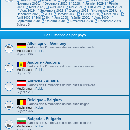
Juillet 2028
,
Aout 2028
,
Septembre 2028
,
Octobre 2028
,
Novembre 2028
,
Décembre 2028
,
2029
,
Janvier 2029
,
Février
2029
,
Mars 2029
,
Avril 2029
,
Mai 2029
,
Juin 2029
,
Juillet 2029
,
Aout 2029
,
Septembre 2029
,
Octobre 2029
,
Novembre 2029
,
Décembre 2029
,
2030
,
Janvier 2030
,
Février 2030
,
Mars 2030
,
Avril 2030
,
Mai 2030
,
Juin 2030
,
Juillet 2030
,
Aout 2030
,
Septembre 2030
,
Octobre 2030
,
Novembre 2030
,
Décembre 2030
Sujets :
3
Les € monnaies par pays
Allemagne - Germany
Parlons des € monnaies de nos amis allemands
Modérateur :
Rubis
Sujets :
295
Andorre - Andorra
Parlons des € monnaies de nos amis andorrans
Modérateur :
Rubis
Sujets :
95
Autriche - Austria
Parlons des € monnaies de nos amis autrichiens
Modérateur :
Rubis
Sujets :
251
Belgique - Belgium
Parlons des € monnaies de nos amis belges
Modérateur :
Rubis
Sujets :
306
Bulgarie - Bulgaria
Parlons des € monnaies de nos amis bulgares
Modérateur :
Rubis
Sujets :
16