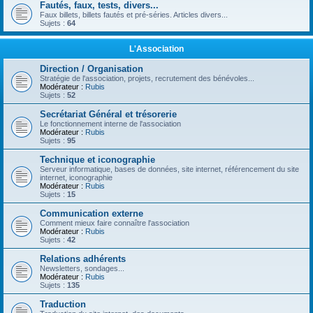
Fautés, faux, tests, divers...
Faux billets, billets fautés et pré-séries. Articles divers...
Sujets :
64
L'Association
Direction / Organisation
Stratégie de l'association, projets, recrutement des bénévoles...
Modérateur :
Rubis
Sujets :
52
Secrétariat Général et trésorerie
Le fonctionnement interne de l'association
Modérateur :
Rubis
Sujets :
95
Technique et iconographie
Serveur informatique, bases de données, site internet, référencement du site
internet, iconographie
Modérateur :
Rubis
Sujets :
15
Communication externe
Comment mieux faire connaître l'association
Modérateur :
Rubis
Sujets :
42
Relations adhérents
Newsletters, sondages...
Modérateur :
Rubis
Sujets :
135
Traduction