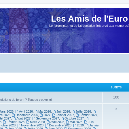
Les Amis de l'Euro
Le forum internet de l'association (réservé aux membres
SUJETS
100
olutions du forum ? Tout se trouve ici.
3
Mars 2026
,
Avril 2026
,
Mai 2026
,
Juin 2026
,
Juillet 2026
,
e 2026
,
Décembre 2026
,
2027
,
Janvier 2027
,
Février 2027
,
llet 2027
,
Aout 2027
,
Septembre 2027
,
Octobre 2027
,
8
,
Février 2028
,
Mars 2028
,
Avril 2028
,
Mai 2028
,
Juin
tobre 2028
,
Novembre 2028
,
Décembre 2028
,
2029
,
Janvier
29
,
Juin 2029
,
Juillet 2029
,
Aout 2029
,
Septembre 2029
,