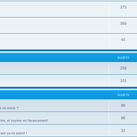
375
366
45
SUJETS
256
101
SUJETS
86
ts en euros ?
86
tes, et voyons-en l'avancement!
22
 que ça se passe !