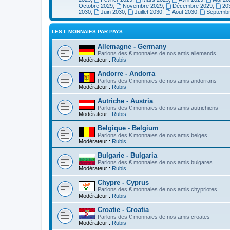
Octobre 2029
,
Novembre 2029
,
Décembre 2029
,
20
2030
,
Juin 2030
,
Juillet 2030
,
Aout 2030
,
Septemb
LES € MONNAIES PAR PAYS
Allemagne - Germany
Parlons des € monnaies de nos amis allemands
Modérateur :
Rubis
Andorre - Andorra
Parlons des € monnaies de nos amis andorrans
Modérateur :
Rubis
Autriche - Austria
Parlons des € monnaies de nos amis autrichiens
Modérateur :
Rubis
Belgique - Belgium
Parlons des € monnaies de nos amis belges
Modérateur :
Rubis
Bulgarie - Bulgaria
Parlons des € monnaies de nos amis bulgares
Modérateur :
Rubis
Chypre - Cyprus
Parlons des € monnaies de nos amis chypriotes
Modérateur :
Rubis
Croatie - Croatia
Parlons des € monnaies de nos amis croates
Modérateur :
Rubis