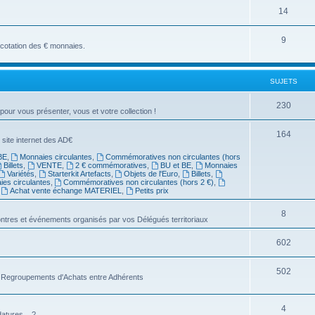
14
9
a cotation des € monnaies.
SUJETS
230
 pour vous présenter, vous et votre collection !
164
 site internet des AD€
BE
,
Monnaies circulantes
,
Commémoratives non circulantes (hors
Billets
,
VENTE
,
2 € commémoratives
,
BU et BE
,
Monnaies
Variétés
,
Starterkit Artefacts
,
Objets de l'Euro
,
Billets
,
es circulantes
,
Commémoratives non circulantes (hors 2 €)
,
,
Achat vente échange MATERIEL
,
Petits prix
8
ntres et événements organisés par vos Délégués territoriaux
602
502
es Regroupements d'Achats entre Adhérents
4
atures... ?