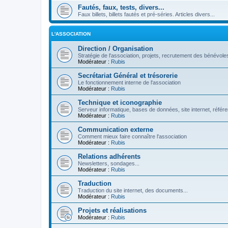
Fautés, faux, tests, divers...
Faux billets, billets fautés et pré-séries. Articles divers...
L'ASSOCIATION
Direction / Organisation
Stratégie de l'association, projets, recrutement des bénévoles
Modérateur :
Rubis
Secrétariat Général et trésorerie
Le fonctionnement interne de l'association
Modérateur :
Rubis
Technique et iconographie
Serveur informatique, bases de données, site internet, référe
Modérateur :
Rubis
Communication externe
Comment mieux faire connaître l'association
Modérateur :
Rubis
Relations adhérents
Newsletters, sondages...
Modérateur :
Rubis
Traduction
Traduction du site internet, des documents...
Modérateur :
Rubis
Projets et réalisations
Modérateur :
Rubis