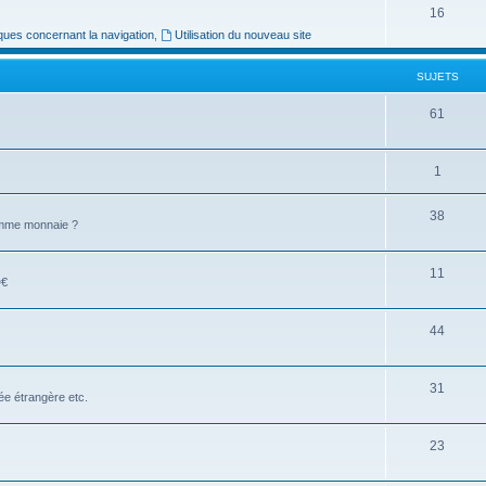
16
ues concernant la navigation
,
Utilisation du nouveau site
SUJETS
61
1
38
comme monnaie ?
11
D€
44
31
e étrangère etc.
23