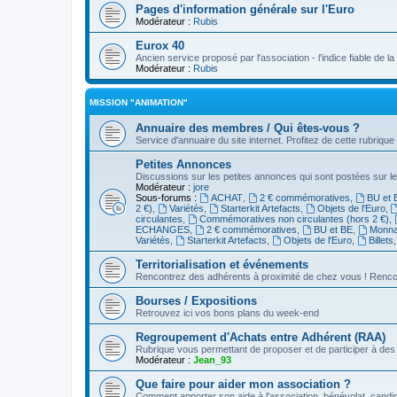
Pages d'information générale sur l'Euro
Modérateur :
Rubis
Eurox 40
Ancien service proposé par l'association - l'indice fiable de l
Modérateur :
Rubis
MISSION "ANIMATION"
Annuaire des membres / Qui êtes-vous ?
Service d'annuaire du site internet. Profitez de cette rubrique
Petites Annonces
Discussions sur les petites annonces qui sont postées sur le
Modérateur :
jore
Sous-forums :
ACHAT
,
2 € commémoratives
,
BU et 
2 €)
,
Variétés
,
Starterkit Artefacts
,
Objets de l'Euro
,
circulantes
,
Commémoratives non circulantes (hors 2 €)
,
ECHANGES
,
2 € commémoratives
,
BU et BE
,
Monnai
Variétés
,
Starterkit Artefacts
,
Objets de l'Euro
,
Billets
Territorialisation et événements
Rencontrez des adhérents à proximité de chez vous ! Renco
Bourses / Expositions
Retrouvez ici vos bons plans du week-end
Regroupement d'Achats entre Adhérent (RAA)
Rubrique vous permettant de proposer et de participer à d
Modérateur :
Jean_93
Que faire pour aider mon association ?
Comment apporter son aide à l'association, bénévolat, candid