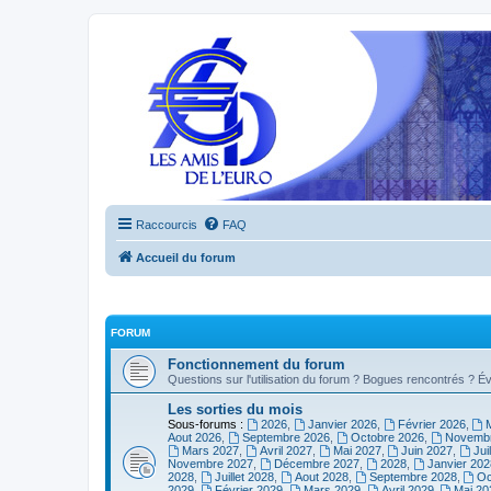
Raccourcis
FAQ
Accueil du forum
FORUM
Fonctionnement du forum
Questions sur l'utilisation du forum ? Bogues rencontrés ? Év
Les sorties du mois
Sous-forums :
2026
,
Janvier 2026
,
Février 2026
,
Aout 2026
,
Septembre 2026
,
Octobre 2026
,
Novembr
Mars 2027
,
Avril 2027
,
Mai 2027
,
Juin 2027
,
Jui
Novembre 2027
,
Décembre 2027
,
2028
,
Janvier 202
2028
,
Juillet 2028
,
Aout 2028
,
Septembre 2028
,
Oc
2029
,
Février 2029
,
Mars 2029
,
Avril 2029
,
Mai 20