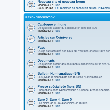
Nouveau site et nouveau forum
Modérateur :
Rubis
Sous-forums :
Problèmes de connexion au site
,
Remarq
MISSION "INFORMATION"
Catalogue en ligne
Discussions autour du catalogue en ligne des AD€
Modérateur :
Rubis
Articles sur Coiniverse
Modérateur :
Rubis
Pays
Quelle est l'actualité des pays qui n'ont pas encore l'Euro 
Modérateur :
Rubis
Documents
Discussions autour des documents disponibles sur le site A
Modérateur :
Rubis
Bulletin Numismatique (BN)
Le suivi de la disponibilité des Bulletins Numismatiques
Modérateur :
Rubis
Presse spécialisée (hors BN)
Publications dans Numismatique & Change, presse spécialisé
Modérateur :
Rubis
Euro 3, Euro 4, Euro 5
Les bibles de l'Euro disponibles en librairie.
Modérateur :
Rubis