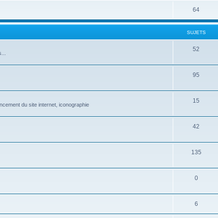
64
SUJETS
52
...
95
15
ncement du site internet, iconographie
42
135
0
6