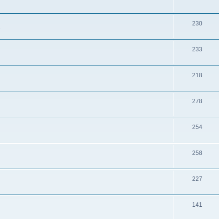
230
s
233
218
278
254
258
227
141