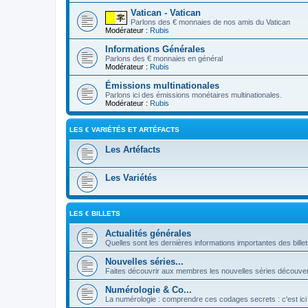
Vatican - Vatican
Parlons des € monnaies de nos amis du Vatican
Modérateur :
Rubis
Informations Générales
Parlons des € monnaies en général
Modérateur :
Rubis
Émissions multinationales
Parlons ici des émissions monétaires multinationales.
Modérateur :
Rubis
LES € VARIÉTÉS ET ARTÉFACTS
Les Artéfacts
Les Variétés
LES € BILLETS
Actualités générales
Quelles sont les dernières informations importantes des bille
Nouvelles séries...
Faites découvrir aux membres les nouvelles séries découver
Numérologie & Co...
La numérologie : comprendre ces codages secrets : c'est ici