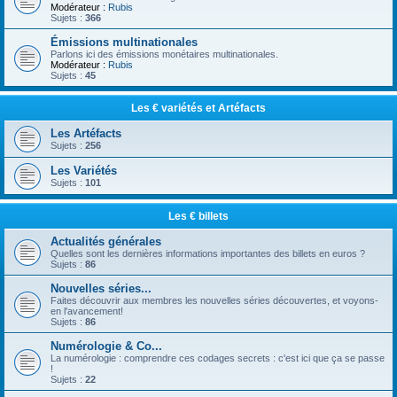
Modérateur :
Rubis
Sujets :
366
Émissions multinationales
Parlons ici des émissions monétaires multinationales.
Modérateur :
Rubis
Sujets :
45
Les € variétés et Artéfacts
Les Artéfacts
Sujets :
256
Les Variétés
Sujets :
101
Les € billets
Actualités générales
Quelles sont les dernières informations importantes des billets en euros ?
Sujets :
86
Nouvelles séries...
Faites découvrir aux membres les nouvelles séries découvertes, et voyons-
en l'avancement!
Sujets :
86
Numérologie & Co...
La numérologie : comprendre ces codages secrets : c'est ici que ça se passe
!
Sujets :
22