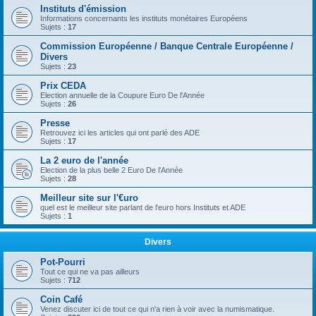
Instituts d'émission
Informations concernants les instituts monétaires Européens
Sujets :
17
Commission Européenne / Banque Centrale Européenne /
Divers
Sujets :
23
Prix CEDA
Election annuelle de la Coupure Euro De l'Année
Sujets :
26
Presse
Retrouvez ici les articles qui ont parlé des ADE
Sujets :
17
La 2 euro de l'année
Election de la plus belle 2 Euro De l'Année
Sujets :
28
Meilleur site sur l'€uro
quel est le meilleur site parlant de l'euro hors Instituts et ADE
Sujets :
1
Divers
Pot-Pourri
Tout ce qui ne va pas ailleurs
Sujets :
712
Coin Café
Venez discuter ici de tout ce qui n'a rien à voir avec la numismatique.