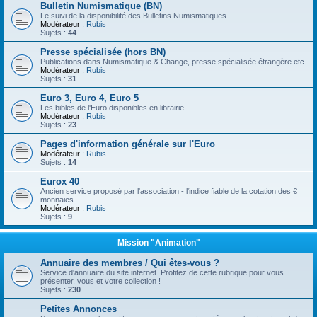
Bulletin Numismatique (BN)
Le suivi de la disponibilité des Bulletins Numismatiques
Modérateur :
Rubis
Sujets :
44
Presse spécialisée (hors BN)
Publications dans Numismatique & Change, presse spécialisée étrangère etc.
Modérateur :
Rubis
Sujets :
31
Euro 3, Euro 4, Euro 5
Les bibles de l'Euro disponibles en librairie.
Modérateur :
Rubis
Sujets :
23
Pages d'information générale sur l'Euro
Modérateur :
Rubis
Sujets :
14
Eurox 40
Ancien service proposé par l'association - l'indice fiable de la cotation des €
monnaies.
Modérateur :
Rubis
Sujets :
9
Mission "Animation"
Annuaire des membres / Qui êtes-vous ?
Service d'annuaire du site internet. Profitez de cette rubrique pour vous
présenter, vous et votre collection !
Sujets :
230
Petites Annonces