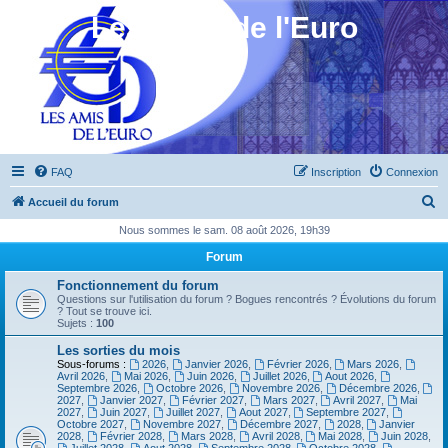
Les Amis de l'Euro
FAQ
Inscription
Connexion
R
Accueil du forum
e
Nous sommes le sam. 08 août 2026, 19h39
c
Forum
h
Fonctionnement du forum
e
Questions sur l'utilisation du forum ? Bogues rencontrés ? Évolutions du forum
? Tout se trouve ici.
r
Sujets :
100
c
Les sorties du mois
Sous-forums :
2026
,
Janvier 2026
,
Février 2026
,
Mars 2026
,
h
Avril 2026
,
Mai 2026
,
Juin 2026
,
Juillet 2026
,
Aout 2026
,
Septembre 2026
,
Octobre 2026
,
Novembre 2026
,
Décembre 2026
,
e
2027
,
Janvier 2027
,
Février 2027
,
Mars 2027
,
Avril 2027
,
Mai
2027
,
Juin 2027
,
Juillet 2027
,
Aout 2027
,
Septembre 2027
,
r
Octobre 2027
,
Novembre 2027
,
Décembre 2027
,
2028
,
Janvier
2028
,
Février 2028
,
Mars 2028
,
Avril 2028
,
Mai 2028
,
Juin 2028
,