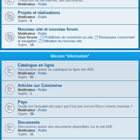
Traduction du site internet, des documents...
Modérateur :
Rubis
Projets et réalisations
Modérateur :
Rubis
Sujets :
6
Nouveau site et nouveau forum
Modérateur :
Rubis
Sous-forums :
Problèmes de connexion au site
,
Remarques concernant
la navigation
,
Utilisation du nouveau site
Sujets :
16
Mission "Information"
Catalogue en ligne
Discussions autour du catalogue en ligne des AD€
Modérateur :
Rubis
Sujets :
61
Articles sur Coiniverse
Modérateur :
Rubis
Sujets :
1
Pays
Quelle est l'actualité des pays qui n'ont pas encore l'Euro comme monnaie ?
Modérateur :
Rubis
Sujets :
38
Documents
Discussions autour des documents disponibles sur le site AD€
Modérateur :
Rubis
Sujets :
11