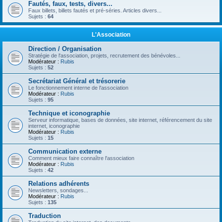
Fautés, faux, tests, divers...
Faux billets, billets fautés et pré-séries. Articles divers...
Sujets :
64
L'Association
Direction / Organisation
Stratégie de l'association, projets, recrutement des bénévoles...
Modérateur :
Rubis
Sujets :
52
Secrétariat Général et trésorerie
Le fonctionnement interne de l'association
Modérateur :
Rubis
Sujets :
95
Technique et iconographie
Serveur informatique, bases de données, site internet, référencement du site
internet, iconographie
Modérateur :
Rubis
Sujets :
15
Communication externe
Comment mieux faire connaître l'association
Modérateur :
Rubis
Sujets :
42
Relations adhérents
Newsletters, sondages...
Modérateur :
Rubis
Sujets :
135
Traduction