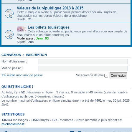
Sujets :
50
Valeurs de la république 2013 à 2015
Cette rubrique ouverte au public vous permet d'accéder aux sujets de
discussion sur les euros Valeurs de la république
Sujets :
21
Les billets touristiques
Cette rubrique ouverte au public vous permet d'accéder aux sujets de
discussion sur les billets touristiques
Modérateur :
Jean_93
Sujets :
288
CONNEXION
•
INSCRIPTION
Nom d’utilisateur :
Mot de passe :
J’ai oublié mon mot de passe
Se souvenir de moi
QUI EST EN LIGNE ?
Au total, il y a
52
utilisateurs en ligne :: 3 inscrits, 0 invisible et 49 invités (selon le nombre
d’utilisateurs actifs des 5 dernières minutes)
Le nombre maximal d’utilisateurs en ligne simultanément a été de
4401
le mer. 30 juil. 2025,
2h41
STATISTIQUES
146874
messages •
11568
sujets •
1271
membres • Notre membre le plus récent est
mickaeldubost