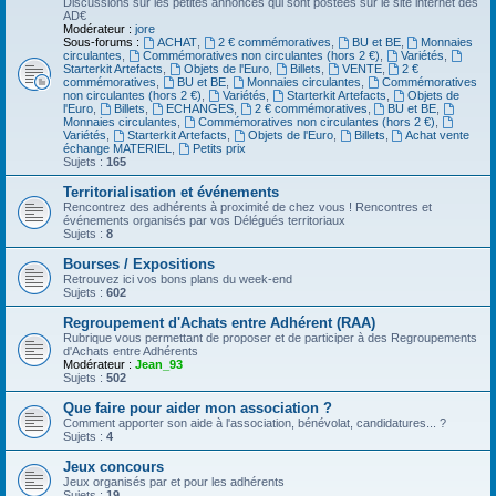
Discussions sur les petites annonces qui sont postées sur le site internet des
AD€
Modérateur :
jore
Sous-forums :
ACHAT
,
2 € commémoratives
,
BU et BE
,
Monnaies
circulantes
,
Commémoratives non circulantes (hors 2 €)
,
Variétés
,
Starterkit Artefacts
,
Objets de l'Euro
,
Billets
,
VENTE
,
2 €
commémoratives
,
BU et BE
,
Monnaies circulantes
,
Commémoratives
non circulantes (hors 2 €)
,
Variétés
,
Starterkit Artefacts
,
Objets de
l'Euro
,
Billets
,
ECHANGES
,
2 € commémoratives
,
BU et BE
,
Monnaies circulantes
,
Commémoratives non circulantes (hors 2 €)
,
Variétés
,
Starterkit Artefacts
,
Objets de l'Euro
,
Billets
,
Achat vente
échange MATERIEL
,
Petits prix
Sujets :
165
Territorialisation et événements
Rencontrez des adhérents à proximité de chez vous ! Rencontres et
événements organisés par vos Délégués territoriaux
Sujets :
8
Bourses / Expositions
Retrouvez ici vos bons plans du week-end
Sujets :
602
Regroupement d'Achats entre Adhérent (RAA)
Rubrique vous permettant de proposer et de participer à des Regroupements
d'Achats entre Adhérents
Modérateur :
Jean_93
Sujets :
502
Que faire pour aider mon association ?
Comment apporter son aide à l'association, bénévolat, candidatures... ?
Sujets :
4
Jeux concours
Jeux organisés par et pour les adhérents
Sujets :
19