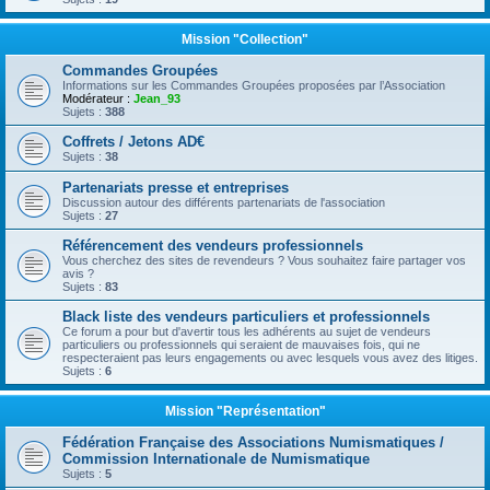
Mission "Collection"
Commandes Groupées
Informations sur les Commandes Groupées proposées par l’Association
Modérateur :
Jean_93
Sujets :
388
Coffrets / Jetons AD€
Sujets :
38
Partenariats presse et entreprises
Discussion autour des différents partenariats de l'association
Sujets :
27
Référencement des vendeurs professionnels
Vous cherchez des sites de revendeurs ? Vous souhaitez faire partager vos
avis ?
Sujets :
83
Black liste des vendeurs particuliers et professionnels
Ce forum a pour but d'avertir tous les adhérents au sujet de vendeurs
particuliers ou professionnels qui seraient de mauvaises fois, qui ne
respecteraient pas leurs engagements ou avec lesquels vous avez des litiges.
Sujets :
6
Mission "Représentation"
Fédération Française des Associations Numismatiques /
Commission Internationale de Numismatique
Sujets :
5