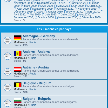
Juillet 2028
,
Aout 2028
,
Septembre 2028
,
Octobre 2028
,
Novembre 2028
,
Décembre 2028
,
2029
,
Janvier 2029
,
Février
2029
,
Mars 2029
,
Avril 2029
,
Mai 2029
,
Juin 2029
,
Juillet 2029
,
Aout 2029
,
Septembre 2029
,
Octobre 2029
,
Novembre 2029
,
Décembre 2029
,
2030
,
Janvier 2030
,
Février 2030
,
Mars 2030
,
Avril 2030
,
Mai 2030
,
Juin 2030
,
Juillet 2030
,
Aout 2030
,
Septembre 2030
,
Octobre 2030
,
Novembre 2030
,
Décembre 2030
Sujets :
3
Les € monnaies par pays
Allemagne - Germany
Parlons des € monnaies de nos amis allemands
Modérateur :
Rubis
Sujets :
295
Andorre - Andorra
Parlons des € monnaies de nos amis andorrans
Modérateur :
Rubis
Sujets :
95
Autriche - Austria
Parlons des € monnaies de nos amis autrichiens
Modérateur :
Rubis
Sujets :
251
Belgique - Belgium
Parlons des € monnaies de nos amis belges
Modérateur :
Rubis
Sujets :
306
Bulgarie - Bulgaria
Parlons des € monnaies de nos amis bulgares
Modérateur :
Rubis
Sujets :
16