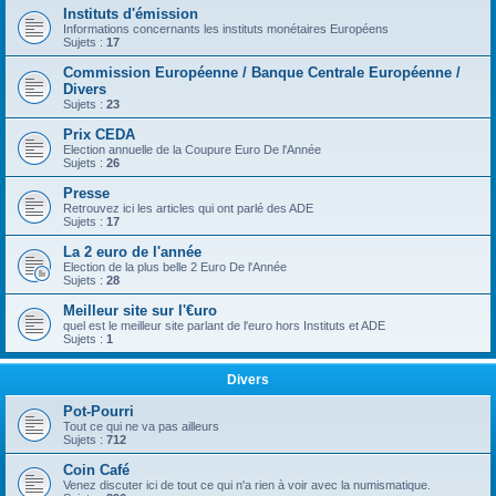
Instituts d'émission
Informations concernants les instituts monétaires Européens
Sujets :
17
Commission Européenne / Banque Centrale Européenne /
Divers
Sujets :
23
Prix CEDA
Election annuelle de la Coupure Euro De l'Année
Sujets :
26
Presse
Retrouvez ici les articles qui ont parlé des ADE
Sujets :
17
La 2 euro de l'année
Election de la plus belle 2 Euro De l'Année
Sujets :
28
Meilleur site sur l'€uro
quel est le meilleur site parlant de l'euro hors Instituts et ADE
Sujets :
1
Divers
Pot-Pourri
Tout ce qui ne va pas ailleurs
Sujets :
712
Coin Café
Venez discuter ici de tout ce qui n'a rien à voir avec la numismatique.