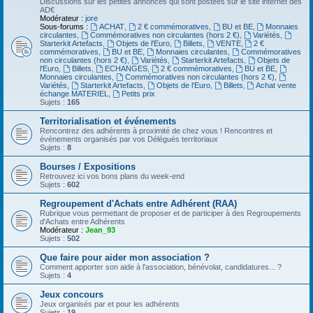
Discussions sur les petites annonces qui sont postées sur le site internet des
AD€
Modérateur :
jore
Sous-forums :
ACHAT
,
2 € commémoratives
,
BU et BE
,
Monnaies
circulantes
,
Commémoratives non circulantes (hors 2 €)
,
Variétés
,
Starterkit Artefacts
,
Objets de l'Euro
,
Billets
,
VENTE
,
2 €
commémoratives
,
BU et BE
,
Monnaies circulantes
,
Commémoratives
non circulantes (hors 2 €)
,
Variétés
,
Starterkit Artefacts
,
Objets de
l'Euro
,
Billets
,
ECHANGES
,
2 € commémoratives
,
BU et BE
,
Monnaies circulantes
,
Commémoratives non circulantes (hors 2 €)
,
Variétés
,
Starterkit Artefacts
,
Objets de l'Euro
,
Billets
,
Achat vente
échange MATERIEL
,
Petits prix
Sujets :
165
Territorialisation et événements
Rencontrez des adhérents à proximité de chez vous ! Rencontres et
événements organisés par vos Délégués territoriaux
Sujets :
8
Bourses / Expositions
Retrouvez ici vos bons plans du week-end
Sujets :
602
Regroupement d'Achats entre Adhérent (RAA)
Rubrique vous permettant de proposer et de participer à des Regroupements
d'Achats entre Adhérents
Modérateur :
Jean_93
Sujets :
502
Que faire pour aider mon association ?
Comment apporter son aide à l'association, bénévolat, candidatures... ?
Sujets :
4
Jeux concours
Jeux organisés par et pour les adhérents
Sujets :
19