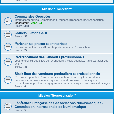
Mission "Collection"
Commandes Groupées
Informations sur les Commandes Groupées proposées par l’Association
Modérateur :
Jean_93
Sujets :
388
Coffrets / Jetons AD€
Sujets :
38
Partenariats presse et entreprises
Discussion autour des différents partenariats de l'association
Sujets :
27
Référencement des vendeurs professionnels
Vous cherchez des sites de revendeurs ? Vous souhaitez faire partager vos
avis ?
Sujets :
83
Black liste des vendeurs particuliers et professionnels
Ce forum a pour but d'avertir tous les adhérents au sujet de vendeurs
particuliers ou professionnels qui seraient de mauvaises fois, qui ne
respecteraient pas leurs engagements ou avec lesquels vous avez des litiges.
Sujets :
6
Mission "Représentation"
Fédération Française des Associations Numismatiques /
Commission Internationale de Numismatique
Sujets :
5