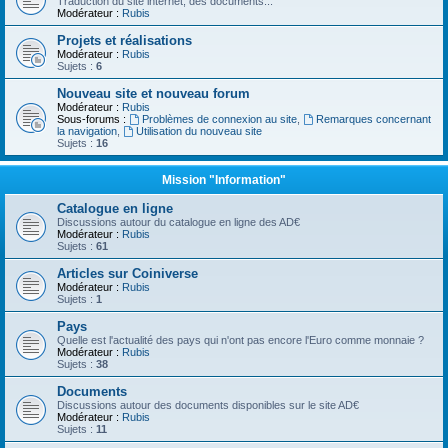
Traduction du site internet, des documents...
Modérateur :
Rubis
Projets et réalisations
Modérateur :
Rubis
Sujets :
6
Nouveau site et nouveau forum
Modérateur :
Rubis
Sous-forums :
Problèmes de connexion au site
,
Remarques concernant
la navigation
,
Utilisation du nouveau site
Sujets :
16
Mission "Information"
Catalogue en ligne
Discussions autour du catalogue en ligne des AD€
Modérateur :
Rubis
Sujets :
61
Articles sur Coiniverse
Modérateur :
Rubis
Sujets :
1
Pays
Quelle est l'actualité des pays qui n'ont pas encore l'Euro comme monnaie ?
Modérateur :
Rubis
Sujets :
38
Documents
Discussions autour des documents disponibles sur le site AD€
Modérateur :
Rubis
Sujets :
11