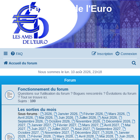
Les Amis de l'Euro
FAQ
Inscription
Connexion
R
Accueil du forum
e
Nous sommes le lun. 10 août 2026, 21h18
c
Forum
h
Fonctionnement du forum
e
Questions sur l'utilisation du forum ? Bogues rencontrés ? Évolutions du forum
? Tout se trouve ici.
r
Sujets :
100
c
Les sorties du mois
Sous-forums :
2026
,
Janvier 2026
,
Février 2026
,
Mars 2026
,
h
Avril 2026
,
Mai 2026
,
Juin 2026
,
Juillet 2026
,
Aout 2026
,
Septembre 2026
,
Octobre 2026
,
Novembre 2026
,
Décembre 2026
,
e
2027
,
Janvier 2027
,
Février 2027
,
Mars 2027
,
Avril 2027
,
Mai
2027
,
Juin 2027
,
Juillet 2027
,
Aout 2027
,
Septembre 2027
,
r
Octobre 2027
,
Novembre 2027
,
Décembre 2027
,
2028
,
Janvier
2028
,
Février 2028
,
Mars 2028
,
Avril 2028
,
Mai 2028
,
Juin 2028
,