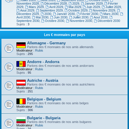
Juillet 2028
,
Aout 2028
,
Septembre 2028
,
Octobre 2028
,
Novembre 2028
,
Décembre 2028
,
2029
,
Janvier 2029
,
Février
2029
,
Mars 2029
,
Avril 2029
,
Mai 2029
,
Juin 2029
,
Juillet 2029
,
Aout 2029
,
Septembre 2029
,
Octobre 2029
,
Novembre 2029
,
Décembre 2029
,
2030
,
Janvier 2030
,
Février 2030
,
Mars 2030
,
Avril 2030
,
Mai 2030
,
Juin 2030
,
Juillet 2030
,
Aout 2030
,
Septembre 2030
,
Octobre 2030
,
Novembre 2030
,
Décembre 2030
Sujets :
3
Les € monnaies par pays
Allemagne - Germany
Parlons des € monnaies de nos amis allemands
Modérateur :
Rubis
Sujets :
295
Andorre - Andorra
Parlons des € monnaies de nos amis andorrans
Modérateur :
Rubis
Sujets :
95
Autriche - Austria
Parlons des € monnaies de nos amis autrichiens
Modérateur :
Rubis
Sujets :
251
Belgique - Belgium
Parlons des € monnaies de nos amis belges
Modérateur :
Rubis
Sujets :
306
Bulgarie - Bulgaria
Parlons des € monnaies de nos amis bulgares
Modérateur :
Rubis
Sujets :
16