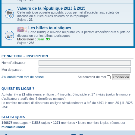
Sujets :
50
Valeurs de la république 2013 à 2015
Cette rubrique ouverte au public vous permet d'accéder aux sujets de
discussion sur les euros Valeurs de la république
Sujets :
21
Les billets touristiques
Cette rubrique ouverte au public vous permet d'accéder aux sujets de
discussion sur les billets touristiques
Modérateur :
Jean_93
Sujets :
288
CONNEXION
•
INSCRIPTION
Nom d’utilisateur :
Mot de passe :
J’ai oublié mon mot de passe
Se souvenir de moi
QUI EST EN LIGNE ?
Au total, il y a
21
utilisateurs en ligne :: 4 inscrits, 0 invisible et 17 invités (selon le nombre
d’utilisateurs actifs des 5 dernières minutes)
Le nombre maximal d’utilisateurs en ligne simultanément a été de
4401
le mer. 30 juil. 2025,
2h41
STATISTIQUES
146875
messages •
11568
sujets •
1271
membres • Notre membre le plus récent est
mickaeldubost