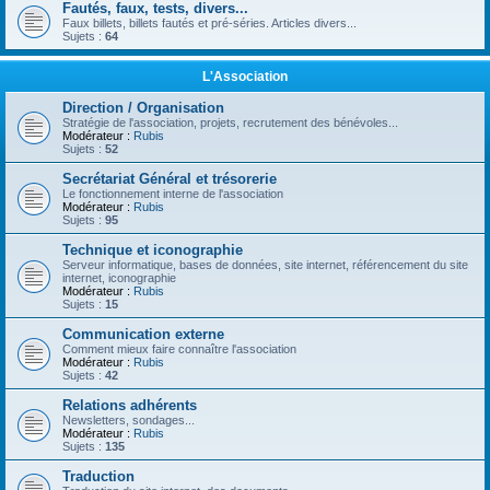
Fautés, faux, tests, divers...
Faux billets, billets fautés et pré-séries. Articles divers...
Sujets :
64
L'Association
Direction / Organisation
Stratégie de l'association, projets, recrutement des bénévoles...
Modérateur :
Rubis
Sujets :
52
Secrétariat Général et trésorerie
Le fonctionnement interne de l'association
Modérateur :
Rubis
Sujets :
95
Technique et iconographie
Serveur informatique, bases de données, site internet, référencement du site
internet, iconographie
Modérateur :
Rubis
Sujets :
15
Communication externe
Comment mieux faire connaître l'association
Modérateur :
Rubis
Sujets :
42
Relations adhérents
Newsletters, sondages...
Modérateur :
Rubis
Sujets :
135
Traduction