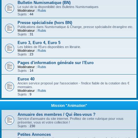
Bulletin Numismatique (BN)
Le suivi de la disponibilité des Bulletins Numismatiques
Modérateur :
Rubis
Sujets :
44
Presse spécialisée (hors BN)
Publications dans Numismatique & Change, presse spécialisée étrangère etc.
Modérateur :
Rubis
Sujets :
31
Euro 3, Euro 4, Euro 5
Les bibles de l'Euro disponibles en librairie.
Modérateur :
Rubis
Sujets :
23
Pages d'information générale sur l'Euro
Modérateur :
Rubis
Sujets :
14
Eurox 40
Ancien service proposé par l'association - l'indice fiable de la cotation des €
monnaies.
Modérateur :
Rubis
Sujets :
9
Mission "Animation"
Annuaire des membres / Qui êtes-vous ?
Service d'annuaire du site internet. Profitez de cette rubrique pour vous
présenter, vous et votre collection !
Sujets :
230
Petites Annonces