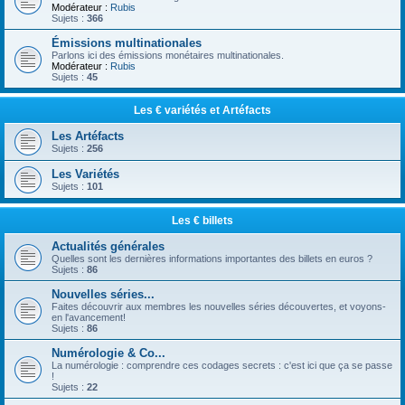
Modérateur :
Rubis
Sujets :
366
Émissions multinationales
Parlons ici des émissions monétaires multinationales.
Modérateur :
Rubis
Sujets :
45
Les € variétés et Artéfacts
Les Artéfacts
Sujets :
256
Les Variétés
Sujets :
101
Les € billets
Actualités générales
Quelles sont les dernières informations importantes des billets en euros ?
Sujets :
86
Nouvelles séries...
Faites découvrir aux membres les nouvelles séries découvertes, et voyons-
en l'avancement!
Sujets :
86
Numérologie & Co...
La numérologie : comprendre ces codages secrets : c'est ici que ça se passe
!
Sujets :
22