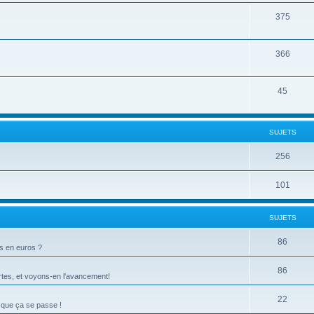
375
366
45
SUJETS
256
101
SUJETS
86
ts en euros ?
86
tes, et voyons-en l'avancement!
22
 que ça se passe !