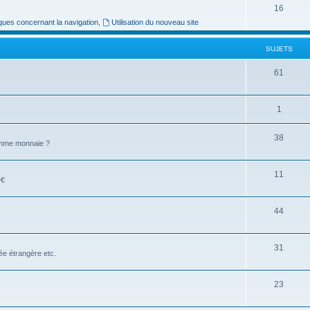
16
ues concernant la navigation
,
Utilisation du nouveau site
SUJETS
61
1
38
comme monnaie ?
11
D€
44
31
e étrangère etc.
23