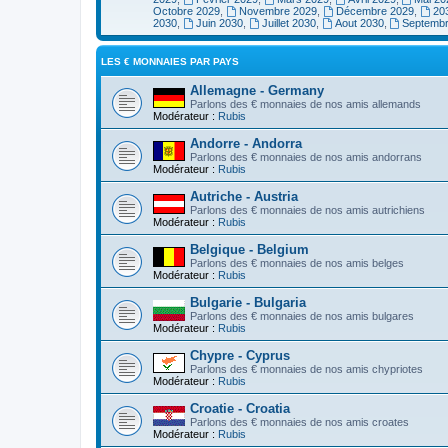
Octobre 2029
,
Novembre 2029
,
Décembre 2029
,
20
2030
,
Juin 2030
,
Juillet 2030
,
Aout 2030
,
Septemb
LES € MONNAIES PAR PAYS
Allemagne - Germany
Parlons des € monnaies de nos amis allemands
Modérateur :
Rubis
Andorre - Andorra
Parlons des € monnaies de nos amis andorrans
Modérateur :
Rubis
Autriche - Austria
Parlons des € monnaies de nos amis autrichiens
Modérateur :
Rubis
Belgique - Belgium
Parlons des € monnaies de nos amis belges
Modérateur :
Rubis
Bulgarie - Bulgaria
Parlons des € monnaies de nos amis bulgares
Modérateur :
Rubis
Chypre - Cyprus
Parlons des € monnaies de nos amis chypriotes
Modérateur :
Rubis
Croatie - Croatia
Parlons des € monnaies de nos amis croates
Modérateur :
Rubis