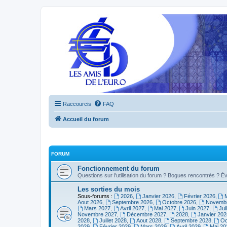
Raccourcis
FAQ
Accueil du forum
FORUM
Fonctionnement du forum
Questions sur l'utilisation du forum ? Bogues rencontrés ? Év
Les sorties du mois
Sous-forums :
2026
,
Janvier 2026
,
Février 2026
,
Aout 2026
,
Septembre 2026
,
Octobre 2026
,
Novembr
Mars 2027
,
Avril 2027
,
Mai 2027
,
Juin 2027
,
Jui
Novembre 2027
,
Décembre 2027
,
2028
,
Janvier 202
2028
,
Juillet 2028
,
Aout 2028
,
Septembre 2028
,
Oc
2029
,
Février 2029
,
Mars 2029
,
Avril 2029
,
Mai 20