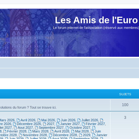
Les Amis de l'Euro
Le forum internet de l'association (réservé aux membres
SUJETS
100
olutions du forum ? Tout se trouve ici.
3
Mars 2026
,
Avril 2026
,
Mai 2026
,
Juin 2026
,
Juillet 2026
,
e 2026
,
Décembre 2026
,
2027
,
Janvier 2027
,
Février 2027
,
llet 2027
,
Aout 2027
,
Septembre 2027
,
Octobre 2027
,
8
,
Février 2028
,
Mars 2028
,
Avril 2028
,
Mai 2028
,
Juin
tobre 2028
,
Novembre 2028
,
Décembre 2028
,
2029
,
Janvier
29
,
Juin 2029
,
Juillet 2029
,
Aout 2029
,
Septembre 2029
,