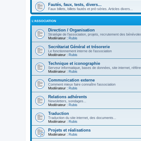
Fautés, faux, tests, divers...
Faux billets, billets fautés et pré-séries. Articles divers...
L'ASSOCIATION
Direction / Organisation
Stratégie de l'association, projets, recrutement des bénévoles
Modérateur :
Rubis
Secrétariat Général et trésorerie
Le fonctionnement interne de l'association
Modérateur :
Rubis
Technique et iconographie
Serveur informatique, bases de données, site internet, référe
Modérateur :
Rubis
Communication externe
Comment mieux faire connaître l'association
Modérateur :
Rubis
Relations adhérents
Newsletters, sondages...
Modérateur :
Rubis
Traduction
Traduction du site internet, des documents...
Modérateur :
Rubis
Projets et réalisations
Modérateur :
Rubis