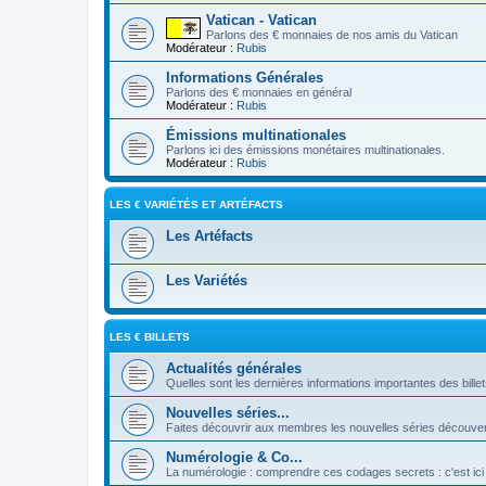
Vatican - Vatican
Parlons des € monnaies de nos amis du Vatican
Modérateur :
Rubis
Informations Générales
Parlons des € monnaies en général
Modérateur :
Rubis
Émissions multinationales
Parlons ici des émissions monétaires multinationales.
Modérateur :
Rubis
LES € VARIÉTÉS ET ARTÉFACTS
Les Artéfacts
Les Variétés
LES € BILLETS
Actualités générales
Quelles sont les dernières informations importantes des bille
Nouvelles séries...
Faites découvrir aux membres les nouvelles séries découver
Numérologie & Co...
La numérologie : comprendre ces codages secrets : c'est ici