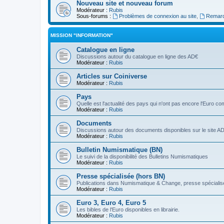
Nouveau site et nouveau forum
Modérateur :
Rubis
Sous-forums :
Problèmes de connexion au site
,
Remarq
MISSION "INFORMATION"
Catalogue en ligne
Discussions autour du catalogue en ligne des AD€
Modérateur :
Rubis
Articles sur Coiniverse
Modérateur :
Rubis
Pays
Quelle est l'actualité des pays qui n'ont pas encore l'Euro 
Modérateur :
Rubis
Documents
Discussions autour des documents disponibles sur le site A
Modérateur :
Rubis
Bulletin Numismatique (BN)
Le suivi de la disponibilité des Bulletins Numismatiques
Modérateur :
Rubis
Presse spécialisée (hors BN)
Publications dans Numismatique & Change, presse spécialisé
Modérateur :
Rubis
Euro 3, Euro 4, Euro 5
Les bibles de l'Euro disponibles en librairie.
Modérateur :
Rubis