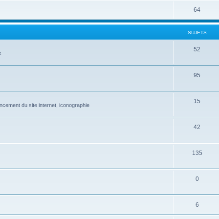
64
SUJETS
52
...
95
15
ncement du site internet, iconographie
42
135
0
6