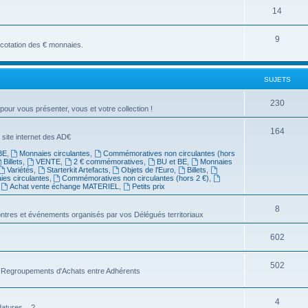
14
9
a cotation des € monnaies.
SUJETS
230
 pour vous présenter, vous et votre collection !
164
 site internet des AD€
BE
,
Monnaies circulantes
,
Commémoratives non circulantes (hors
Billets
,
VENTE
,
2 € commémoratives
,
BU et BE
,
Monnaies
Variétés
,
Starterkit Artefacts
,
Objets de l'Euro
,
Billets
,
es circulantes
,
Commémoratives non circulantes (hors 2 €)
,
,
Achat vente échange MATERIEL
,
Petits prix
8
ntres et événements organisés par vos Délégués territoriaux
602
502
es Regroupements d'Achats entre Adhérents
4
atures... ?