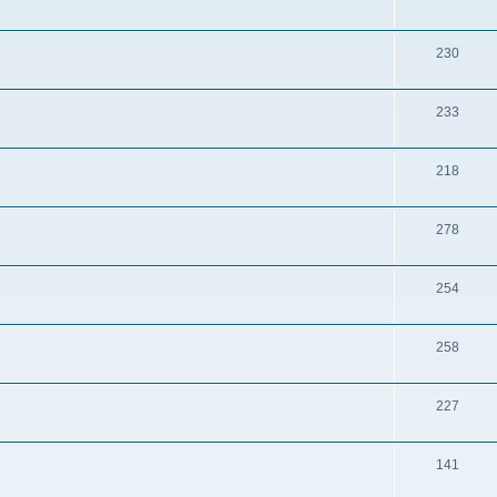
230
s
233
218
278
254
258
227
141