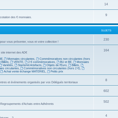
14
9
a cotation des € monnaies.
SUJETS
230
 pour vous présenter, vous et votre collection !
164
 site internet des AD€
BE
,
Monnaies circulantes
,
Commémoratives non circulantes (hors
Billets
,
VENTE
,
2 € commémoratives
,
BU et BE
,
Monnaies
Variétés
,
Starterkit Artefacts
,
Objets de l'Euro
,
Billets
,
es circulantes
,
Commémoratives non circulantes (hors 2 €)
,
,
Achat vente échange MATERIEL
,
Petits prix
8
ntres et événements organisés par vos Délégués territoriaux
602
502
es Regroupements d'Achats entre Adhérents
4
atures... ?