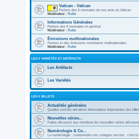
Vatican - Vatican
Parlons des € monnaies de nos amis du Vatican
Modérateur :
Rubis
Informations Générales
Parlons des € monnaies en général
Modérateur :
Rubis
Émissions multinationales
Parlons ici des émissions monétaires multinationales.
Modérateur :
Rubis
LES € VARIÉTÉS ET ARTÉFACTS
Les Artéfacts
Les Variétés
LES € BILLETS
Actualités générales
Quelles sont les dernières informations importantes des bille
Nouvelles séries...
Faites découvrir aux membres les nouvelles séries découver
Numérologie & Co...
La numérologie : comprendre ces codages secrets : c'est ici