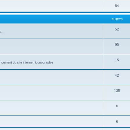
64
SUJETS
52
...
95
15
ncement du site internet, iconographie
42
135
0
6