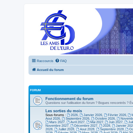
Raccourcis
FAQ
Accueil du forum
FORUM
Fonctionnement du forum
Questions sur l'utilisation du forum ? Bogues rencontrés ? Év
Les sorties du mois
Sous-forums :
2026
,
Janvier 2026
,
Février 2026
,
Aout 2026
,
Septembre 2026
,
Octobre 2026
,
Novembr
Mars 2027
,
Avril 2027
,
Mai 2027
,
Juin 2027
,
Jui
Novembre 2027
,
Décembre 2027
,
2028
,
Janvier 202
2028
,
Juillet 2028
,
Aout 2028
,
Septembre 2028
,
Oc
2029
,
Février 2029
,
Mars 2029
,
Avril 2029
,
Mai 20