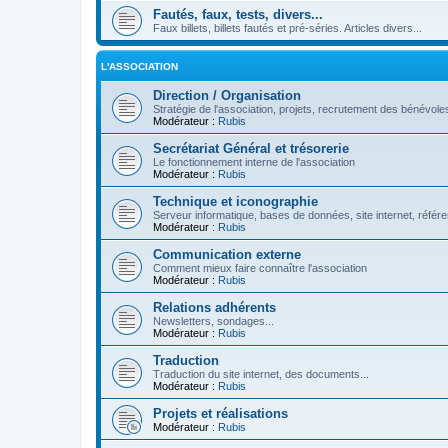
Fautés, faux, tests, divers...
Faux billets, billets fautés et pré-séries. Articles divers...
L'ASSOCIATION
Direction / Organisation
Stratégie de l'association, projets, recrutement des bénévoles
Modérateur :
Rubis
Secrétariat Général et trésorerie
Le fonctionnement interne de l'association
Modérateur :
Rubis
Technique et iconographie
Serveur informatique, bases de données, site internet, référe
Modérateur :
Rubis
Communication externe
Comment mieux faire connaître l'association
Modérateur :
Rubis
Relations adhérents
Newsletters, sondages...
Modérateur :
Rubis
Traduction
Traduction du site internet, des documents...
Modérateur :
Rubis
Projets et réalisations
Modérateur :
Rubis