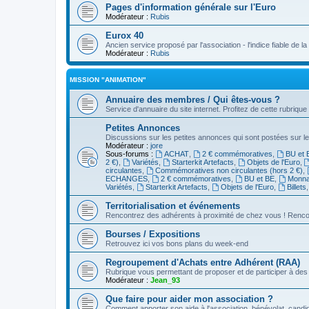
Pages d'information générale sur l'Euro
Modérateur :
Rubis
Eurox 40
Ancien service proposé par l'association - l'indice fiable de l
Modérateur :
Rubis
MISSION "ANIMATION"
Annuaire des membres / Qui êtes-vous ?
Service d'annuaire du site internet. Profitez de cette rubrique
Petites Annonces
Discussions sur les petites annonces qui sont postées sur le
Modérateur :
jore
Sous-forums :
ACHAT
,
2 € commémoratives
,
BU et 
2 €)
,
Variétés
,
Starterkit Artefacts
,
Objets de l'Euro
,
circulantes
,
Commémoratives non circulantes (hors 2 €)
,
ECHANGES
,
2 € commémoratives
,
BU et BE
,
Monnai
Variétés
,
Starterkit Artefacts
,
Objets de l'Euro
,
Billets
Territorialisation et événements
Rencontrez des adhérents à proximité de chez vous ! Renco
Bourses / Expositions
Retrouvez ici vos bons plans du week-end
Regroupement d'Achats entre Adhérent (RAA)
Rubrique vous permettant de proposer et de participer à d
Modérateur :
Jean_93
Que faire pour aider mon association ?
Comment apporter son aide à l'association, bénévolat, candid