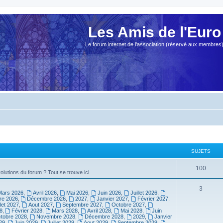
Les Amis de l'Euro
Le forum internet de l'association (réservé aux membres
SUJETS
100
olutions du forum ? Tout se trouve ici.
3
Mars 2026
,
Avril 2026
,
Mai 2026
,
Juin 2026
,
Juillet 2026
,
e 2026
,
Décembre 2026
,
2027
,
Janvier 2027
,
Février 2027
,
llet 2027
,
Aout 2027
,
Septembre 2027
,
Octobre 2027
,
8
,
Février 2028
,
Mars 2028
,
Avril 2028
,
Mai 2028
,
Juin
tobre 2028
,
Novembre 2028
,
Décembre 2028
,
2029
,
Janvier
29
,
Juin 2029
,
Juillet 2029
,
Aout 2029
,
Septembre 2029
,