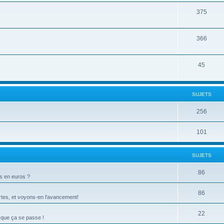
375
366
45
SUJETS
256
101
SUJETS
86
ts en euros ?
86
tes, et voyons-en l'avancement!
22
 que ça se passe !