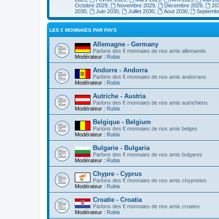
Octobre 2029
,
Novembre 2029
,
Décembre 2029
,
20
2030
,
Juin 2030
,
Juillet 2030
,
Aout 2030
,
Septemb
LES € MONNAIES PAR PAYS
Allemagne - Germany
Parlons des € monnaies de nos amis allemands
Modérateur :
Rubis
Andorre - Andorra
Parlons des € monnaies de nos amis andorrans
Modérateur :
Rubis
Autriche - Austria
Parlons des € monnaies de nos amis autrichiens
Modérateur :
Rubis
Belgique - Belgium
Parlons des € monnaies de nos amis belges
Modérateur :
Rubis
Bulgarie - Bulgaria
Parlons des € monnaies de nos amis bulgares
Modérateur :
Rubis
Chypre - Cyprus
Parlons des € monnaies de nos amis chypriotes
Modérateur :
Rubis
Croatie - Croatia
Parlons des € monnaies de nos amis croates
Modérateur :
Rubis