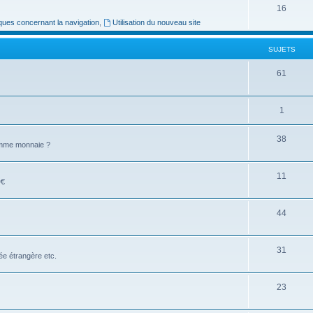
16
ues concernant la navigation
,
Utilisation du nouveau site
SUJETS
61
1
38
comme monnaie ?
11
D€
44
31
e étrangère etc.
23