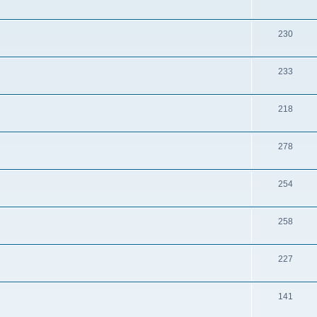
230
s
233
218
278
254
258
227
141