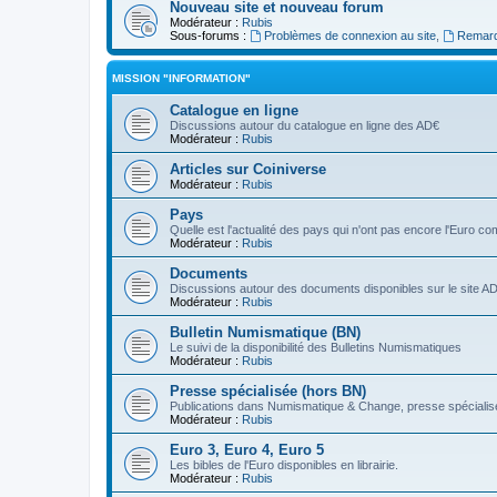
Nouveau site et nouveau forum
Modérateur :
Rubis
Sous-forums :
Problèmes de connexion au site
,
Remarq
MISSION "INFORMATION"
Catalogue en ligne
Discussions autour du catalogue en ligne des AD€
Modérateur :
Rubis
Articles sur Coiniverse
Modérateur :
Rubis
Pays
Quelle est l'actualité des pays qui n'ont pas encore l'Euro 
Modérateur :
Rubis
Documents
Discussions autour des documents disponibles sur le site A
Modérateur :
Rubis
Bulletin Numismatique (BN)
Le suivi de la disponibilité des Bulletins Numismatiques
Modérateur :
Rubis
Presse spécialisée (hors BN)
Publications dans Numismatique & Change, presse spécialisé
Modérateur :
Rubis
Euro 3, Euro 4, Euro 5
Les bibles de l'Euro disponibles en librairie.
Modérateur :
Rubis