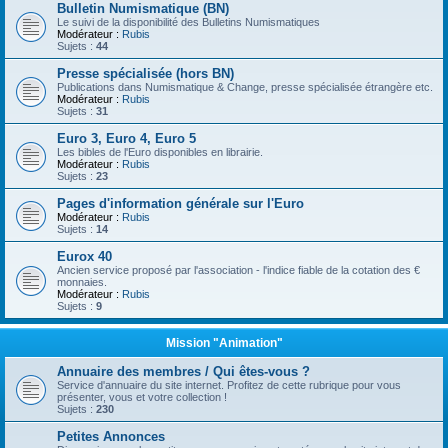
Bulletin Numismatique (BN)
Le suivi de la disponibilité des Bulletins Numismatiques
Modérateur :
Rubis
Sujets :
44
Presse spécialisée (hors BN)
Publications dans Numismatique & Change, presse spécialisée étrangère etc.
Modérateur :
Rubis
Sujets :
31
Euro 3, Euro 4, Euro 5
Les bibles de l'Euro disponibles en librairie.
Modérateur :
Rubis
Sujets :
23
Pages d'information générale sur l'Euro
Modérateur :
Rubis
Sujets :
14
Eurox 40
Ancien service proposé par l'association - l'indice fiable de la cotation des €
monnaies.
Modérateur :
Rubis
Sujets :
9
Mission "Animation"
Annuaire des membres / Qui êtes-vous ?
Service d'annuaire du site internet. Profitez de cette rubrique pour vous
présenter, vous et votre collection !
Sujets :
230
Petites Annonces