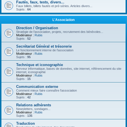
Fautés, faux, tests, divers...
Faux billets, billets fautés et pré-séries. Articles divers...
Sujets :
64
L'Association
Direction / Organisation
Stratégie de l'association, projets, recrutement des bénévoles...
Modérateur :
Rubis
Sujets :
52
Secrétariat Général et trésorerie
Le fonctionnement interne de l'association
Modérateur :
Rubis
Sujets :
95
Technique et iconographie
Serveur informatique, bases de données, site internet, référencement du site
internet, iconographie
Modérateur :
Rubis
Sujets :
15
Communication externe
Comment mieux faire connaître l'association
Modérateur :
Rubis
Sujets :
42
Relations adhérents
Newsletters, sondages...
Modérateur :
Rubis
Sujets :
135
Traduction