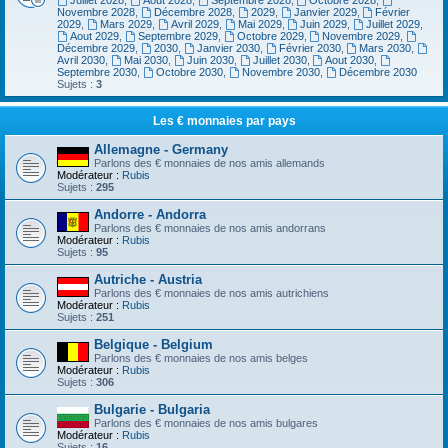
Juillet 2028
,
Aout 2028
,
Septembre 2028
,
Octobre 2028
,
Novembre 2028
,
Décembre 2028
,
2029
,
Janvier 2029
,
Février
2029
,
Mars 2029
,
Avril 2029
,
Mai 2029
,
Juin 2029
,
Juillet 2029
,
Aout 2029
,
Septembre 2029
,
Octobre 2029
,
Novembre 2029
,
Décembre 2029
,
2030
,
Janvier 2030
,
Février 2030
,
Mars 2030
,
Avril 2030
,
Mai 2030
,
Juin 2030
,
Juillet 2030
,
Aout 2030
,
Septembre 2030
,
Octobre 2030
,
Novembre 2030
,
Décembre 2030
Sujets :
3
Les € monnaies par pays
Allemagne - Germany
Parlons des € monnaies de nos amis allemands
Modérateur :
Rubis
Sujets :
295
Andorre - Andorra
Parlons des € monnaies de nos amis andorrans
Modérateur :
Rubis
Sujets :
95
Autriche - Austria
Parlons des € monnaies de nos amis autrichiens
Modérateur :
Rubis
Sujets :
251
Belgique - Belgium
Parlons des € monnaies de nos amis belges
Modérateur :
Rubis
Sujets :
306
Bulgarie - Bulgaria
Parlons des € monnaies de nos amis bulgares
Modérateur :
Rubis
Sujets :
16