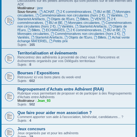
Discussions sur les petites annonces qui sont postées sur le site internet des
AD€
Modérateur :
jore
Sous-forums :
ACHAT
,
2 € commémoratives
,
BU et BE
,
Monnaies
circulantes
,
Commémoratives non circulantes (hors 2 €)
,
Variétés
,
Starterkit Artefacts
,
Objets de l'Euro
,
Billets
,
VENTE
,
2 €
commémoratives
,
BU et BE
,
Monnaies circulantes
,
Commémoratives
non circulantes (hors 2 €)
,
Variétés
,
Starterkit Artefacts
,
Objets de
l'Euro
,
Billets
,
ECHANGES
,
2 € commémoratives
,
BU et BE
,
Monnaies circulantes
,
Commémoratives non circulantes (hors 2 €)
,
Variétés
,
Starterkit Artefacts
,
Objets de l'Euro
,
Billets
,
Achat vente
échange MATERIEL
,
Petits prix
Sujets :
165
Territorialisation et événements
Rencontrez des adhérents à proximité de chez vous ! Rencontres et
événements organisés par vos Délégués territoriaux
Sujets :
8
Bourses / Expositions
Retrouvez ici vos bons plans du week-end
Sujets :
602
Regroupement d'Achats entre Adhérent (RAA)
Rubrique vous permettant de proposer et de participer à des Regroupements
d'Achats entre Adhérents
Modérateur :
Jean_93
Sujets :
502
Que faire pour aider mon association ?
Comment apporter son aide à l'association, bénévolat, candidatures... ?
Sujets :
4
Jeux concours
Jeux organisés par et pour les adhérents
Sujets :
19