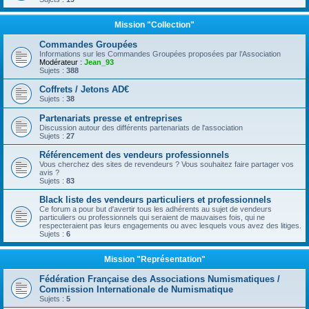
Mission "Collection"
Commandes Groupées
Informations sur les Commandes Groupées proposées par l’Association
Modérateur :
Jean_93
Sujets :
388
Coffrets / Jetons AD€
Sujets :
38
Partenariats presse et entreprises
Discussion autour des différents partenariats de l'association
Sujets :
27
Référencement des vendeurs professionnels
Vous cherchez des sites de revendeurs ? Vous souhaitez faire partager vos
avis ?
Sujets :
83
Black liste des vendeurs particuliers et professionnels
Ce forum a pour but d'avertir tous les adhérents au sujet de vendeurs
particuliers ou professionnels qui seraient de mauvaises fois, qui ne
respecteraient pas leurs engagements ou avec lesquels vous avez des litiges.
Sujets :
6
Mission "Représentation"
Fédération Française des Associations Numismatiques /
Commission Internationale de Numismatique
Sujets :
5