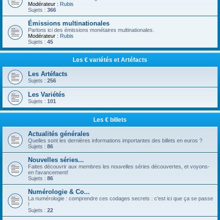
Modérateur :
Rubis
Sujets :
366
Émissions multinationales
Parlons ici des émissions monétaires multinationales.
Modérateur :
Rubis
Sujets :
45
Les € variétés et Artéfacts
Les Artéfacts
Sujets :
256
Les Variétés
Sujets :
101
Les € billets
Actualités générales
Quelles sont les dernières informations importantes des billets en euros ?
Sujets :
86
Nouvelles séries...
Faites découvrir aux membres les nouvelles séries découvertes, et voyons-
en l'avancement!
Sujets :
86
Numérologie & Co...
La numérologie : comprendre ces codages secrets : c'est ici que ça se passe
!
Sujets :
22