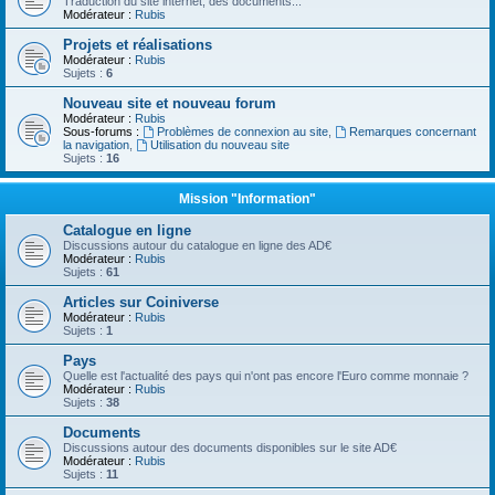
Traduction du site internet, des documents...
Modérateur :
Rubis
Projets et réalisations
Modérateur :
Rubis
Sujets :
6
Nouveau site et nouveau forum
Modérateur :
Rubis
Sous-forums :
Problèmes de connexion au site
,
Remarques concernant
la navigation
,
Utilisation du nouveau site
Sujets :
16
Mission "Information"
Catalogue en ligne
Discussions autour du catalogue en ligne des AD€
Modérateur :
Rubis
Sujets :
61
Articles sur Coiniverse
Modérateur :
Rubis
Sujets :
1
Pays
Quelle est l'actualité des pays qui n'ont pas encore l'Euro comme monnaie ?
Modérateur :
Rubis
Sujets :
38
Documents
Discussions autour des documents disponibles sur le site AD€
Modérateur :
Rubis
Sujets :
11