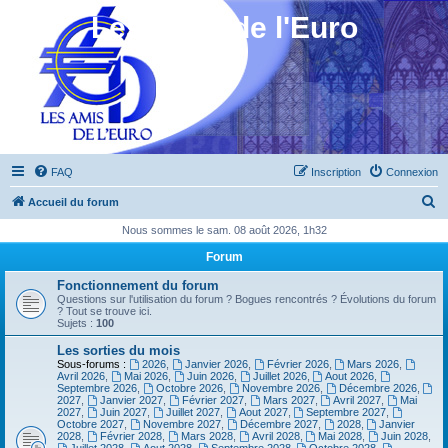
Les Amis de l'Euro
FAQ
Inscription
Connexion
R
Accueil du forum
e
Nous sommes le sam. 08 août 2026, 1h32
c
Forum
h
Fonctionnement du forum
e
Questions sur l'utilisation du forum ? Bogues rencontrés ? Évolutions du forum
? Tout se trouve ici.
r
Sujets :
100
c
Les sorties du mois
Sous-forums :
2026
,
Janvier 2026
,
Février 2026
,
Mars 2026
,
h
Avril 2026
,
Mai 2026
,
Juin 2026
,
Juillet 2026
,
Aout 2026
,
Septembre 2026
,
Octobre 2026
,
Novembre 2026
,
Décembre 2026
,
e
2027
,
Janvier 2027
,
Février 2027
,
Mars 2027
,
Avril 2027
,
Mai
2027
,
Juin 2027
,
Juillet 2027
,
Aout 2027
,
Septembre 2027
,
r
Octobre 2027
,
Novembre 2027
,
Décembre 2027
,
2028
,
Janvier
2028
,
Février 2028
,
Mars 2028
,
Avril 2028
,
Mai 2028
,
Juin 2028
,