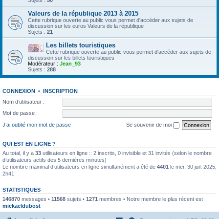
Sujets :
50
Valeurs de la république 2013 à 2015
Cette rubrique ouverte au public vous permet d'accéder aux sujets de
discussion sur les euros Valeurs de la république
Sujets :
21
Les billets touristiques
Cette rubrique ouverte au public vous permet d'accéder aux sujets de
discussion sur les billets touristiques
Modérateur :
Jean_93
Sujets :
288
CONNEXION
•
INSCRIPTION
Nom d’utilisateur :
Mot de passe :
J’ai oublié mon mot de passe
Se souvenir de moi
QUI EST EN LIGNE ?
Au total, il y a
33
utilisateurs en ligne :: 2 inscrits, 0 invisible et 31 invités (selon le nombre
d’utilisateurs actifs des 5 dernières minutes)
Le nombre maximal d’utilisateurs en ligne simultanément a été de
4401
le mer. 30 juil. 2025,
2h41
STATISTIQUES
146870
messages •
11568
sujets •
1271
membres • Notre membre le plus récent est
mickaeldubost