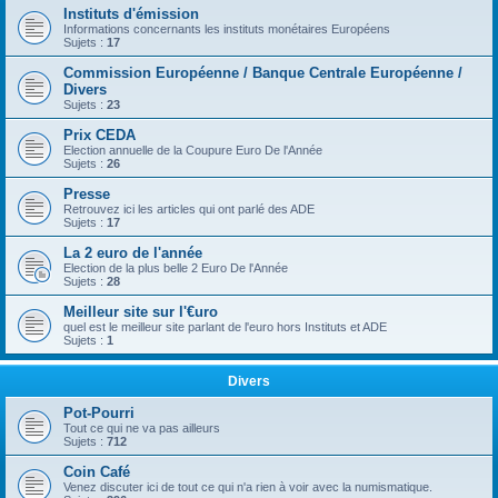
Instituts d'émission
Informations concernants les instituts monétaires Européens
Sujets :
17
Commission Européenne / Banque Centrale Européenne /
Divers
Sujets :
23
Prix CEDA
Election annuelle de la Coupure Euro De l'Année
Sujets :
26
Presse
Retrouvez ici les articles qui ont parlé des ADE
Sujets :
17
La 2 euro de l'année
Election de la plus belle 2 Euro De l'Année
Sujets :
28
Meilleur site sur l'€uro
quel est le meilleur site parlant de l'euro hors Instituts et ADE
Sujets :
1
Divers
Pot-Pourri
Tout ce qui ne va pas ailleurs
Sujets :
712
Coin Café
Venez discuter ici de tout ce qui n'a rien à voir avec la numismatique.