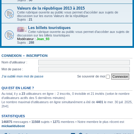
Sujets :
50
Valeurs de la république 2013 à 2015
Cette rubrique ouverte au public vous permet d'accéder aux sujets de
discussion sur les euros Valeurs de la république
Sujets :
21
Les billets touristiques
Cette rubrique ouverte au public vous permet d'accéder aux sujets de
discussion sur les billets touristiques
Modérateur :
Jean_93
Sujets :
288
CONNEXION
•
INSCRIPTION
Nom d’utilisateur :
Mot de passe :
J’ai oublié mon mot de passe
Se souvenir de moi
QUI EST EN LIGNE ?
Au total, il y a
23
utilisateurs en ligne :: 2 inscrits, 0 invisible et 21 invités (selon le nombre
d’utilisateurs actifs des 5 dernières minutes)
Le nombre maximal d’utilisateurs en ligne simultanément a été de
4401
le mer. 30 juil. 2025,
2h41
STATISTIQUES
146875
messages •
11568
sujets •
1271
membres • Notre membre le plus récent est
mickaeldubost