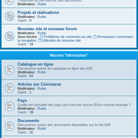
Traduction du site internet, des documents...
Modérateur :
Rubis
Projets et réalisations
Modérateur :
Rubis
Sujets :
6
Nouveau site et nouveau forum
Modérateur :
Rubis
Sous-forums :
Problèmes de connexion au site
,
Remarques concernant
la navigation
,
Utilisation du nouveau site
Sujets :
16
Mission "Information"
Catalogue en ligne
Discussions autour du catalogue en ligne des AD€
Modérateur :
Rubis
Sujets :
61
Articles sur Coiniverse
Modérateur :
Rubis
Sujets :
1
Pays
Quelle est l'actualité des pays qui n'ont pas encore l'Euro comme monnaie ?
Modérateur :
Rubis
Sujets :
38
Documents
Discussions autour des documents disponibles sur le site AD€
Modérateur :
Rubis
Sujets :
11