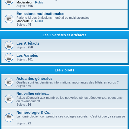
Modérateur :
Rubis
Sujets :
366
Émissions multinationales
Parlons ici des émissions monétaires multinationales.
Modérateur :
Rubis
Sujets :
45
Les € variétés et Artéfacts
Les Artéfacts
Sujets :
256
Les Variétés
Sujets :
101
Les € billets
Actualités générales
Quelles sont les dernières informations importantes des billets en euros ?
Sujets :
86
Nouvelles séries...
Faites découvrir aux membres les nouvelles séries découvertes, et voyons-
en l'avancement!
Sujets :
86
Numérologie & Co...
La numérologie : comprendre ces codages secrets : c'est ici que ça se passe
!
Sujets :
22