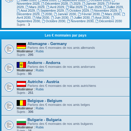
Juillet 2028
,
Aout 2028
,
Septembre 2028
,
Octobre 2028
,
Novembre 2028
,
Décembre 2028
,
2029
,
Janvier 2029
,
Février
2029
,
Mars 2029
,
Avril 2029
,
Mai 2029
,
Juin 2029
,
Juillet 2029
,
Aout 2029
,
Septembre 2029
,
Octobre 2029
,
Novembre 2029
,
Décembre 2029
,
2030
,
Janvier 2030
,
Février 2030
,
Mars 2030
,
Avril 2030
,
Mai 2030
,
Juin 2030
,
Juillet 2030
,
Aout 2030
,
Septembre 2030
,
Octobre 2030
,
Novembre 2030
,
Décembre 2030
Sujets :
3
Les € monnaies par pays
Allemagne - Germany
Parlons des € monnaies de nos amis allemands
Modérateur :
Rubis
Sujets :
295
Andorre - Andorra
Parlons des € monnaies de nos amis andorrans
Modérateur :
Rubis
Sujets :
95
Autriche - Austria
Parlons des € monnaies de nos amis autrichiens
Modérateur :
Rubis
Sujets :
251
Belgique - Belgium
Parlons des € monnaies de nos amis belges
Modérateur :
Rubis
Sujets :
306
Bulgarie - Bulgaria
Parlons des € monnaies de nos amis bulgares
Modérateur :
Rubis
Sujets :
16