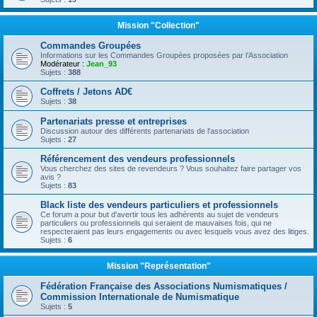
Mission "Collection"
Commandes Groupées
Informations sur les Commandes Groupées proposées par l’Association
Modérateur :
Jean_93
Sujets :
388
Coffrets / Jetons AD€
Sujets :
38
Partenariats presse et entreprises
Discussion autour des différents partenariats de l'association
Sujets :
27
Référencement des vendeurs professionnels
Vous cherchez des sites de revendeurs ? Vous souhaitez faire partager vos
avis ?
Sujets :
83
Black liste des vendeurs particuliers et professionnels
Ce forum a pour but d'avertir tous les adhérents au sujet de vendeurs
particuliers ou professionnels qui seraient de mauvaises fois, qui ne
respecteraient pas leurs engagements ou avec lesquels vous avez des litiges.
Sujets :
6
Mission "Représentation"
Fédération Française des Associations Numismatiques /
Commission Internationale de Numismatique
Sujets :
5