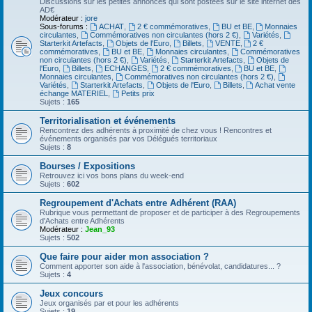
Discussions sur les petites annonces qui sont postées sur le site internet des
AD€
Modérateur :
jore
Sous-forums :
ACHAT
,
2 € commémoratives
,
BU et BE
,
Monnaies
circulantes
,
Commémoratives non circulantes (hors 2 €)
,
Variétés
,
Starterkit Artefacts
,
Objets de l'Euro
,
Billets
,
VENTE
,
2 €
commémoratives
,
BU et BE
,
Monnaies circulantes
,
Commémoratives
non circulantes (hors 2 €)
,
Variétés
,
Starterkit Artefacts
,
Objets de
l'Euro
,
Billets
,
ECHANGES
,
2 € commémoratives
,
BU et BE
,
Monnaies circulantes
,
Commémoratives non circulantes (hors 2 €)
,
Variétés
,
Starterkit Artefacts
,
Objets de l'Euro
,
Billets
,
Achat vente
échange MATERIEL
,
Petits prix
Sujets :
165
Territorialisation et événements
Rencontrez des adhérents à proximité de chez vous ! Rencontres et
événements organisés par vos Délégués territoriaux
Sujets :
8
Bourses / Expositions
Retrouvez ici vos bons plans du week-end
Sujets :
602
Regroupement d'Achats entre Adhérent (RAA)
Rubrique vous permettant de proposer et de participer à des Regroupements
d'Achats entre Adhérents
Modérateur :
Jean_93
Sujets :
502
Que faire pour aider mon association ?
Comment apporter son aide à l'association, bénévolat, candidatures... ?
Sujets :
4
Jeux concours
Jeux organisés par et pour les adhérents
Sujets :
19