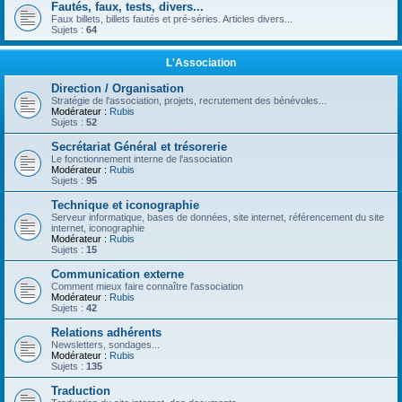
Fautés, faux, tests, divers...
Faux billets, billets fautés et pré-séries. Articles divers...
Sujets :
64
L'Association
Direction / Organisation
Stratégie de l'association, projets, recrutement des bénévoles...
Modérateur :
Rubis
Sujets :
52
Secrétariat Général et trésorerie
Le fonctionnement interne de l'association
Modérateur :
Rubis
Sujets :
95
Technique et iconographie
Serveur informatique, bases de données, site internet, référencement du site
internet, iconographie
Modérateur :
Rubis
Sujets :
15
Communication externe
Comment mieux faire connaître l'association
Modérateur :
Rubis
Sujets :
42
Relations adhérents
Newsletters, sondages...
Modérateur :
Rubis
Sujets :
135
Traduction