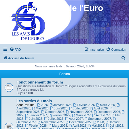
Les Amis de l'Euro
FAQ
Inscription
Connexion
R
Accueil du forum
e
Nous sommes le dim. 09 août 2026, 18h34
c
Forum
h
Fonctionnement du forum
e
Questions sur l'utilisation du forum ? Bogues rencontrés ? Évolutions du forum
? Tout se trouve ici.
r
Sujets :
100
c
Les sorties du mois
Sous-forums :
2026
,
Janvier 2026
,
Février 2026
,
Mars 2026
,
h
Avril 2026
,
Mai 2026
,
Juin 2026
,
Juillet 2026
,
Aout 2026
,
Septembre 2026
,
Octobre 2026
,
Novembre 2026
,
Décembre 2026
,
e
2027
,
Janvier 2027
,
Février 2027
,
Mars 2027
,
Avril 2027
,
Mai
2027
,
Juin 2027
,
Juillet 2027
,
Aout 2027
,
Septembre 2027
,
r
Octobre 2027
,
Novembre 2027
,
Décembre 2027
,
2028
,
Janvier
2028
,
Février 2028
,
Mars 2028
,
Avril 2028
,
Mai 2028
,
Juin 2028
,