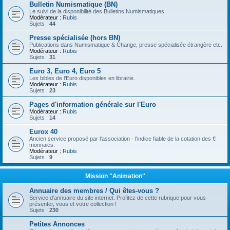
Bulletin Numismatique (BN)
Le suivi de la disponibilité des Bulletins Numismatiques
Modérateur :
Rubis
Sujets :
44
Presse spécialisée (hors BN)
Publications dans Numismatique & Change, presse spécialisée étrangère etc.
Modérateur :
Rubis
Sujets :
31
Euro 3, Euro 4, Euro 5
Les bibles de l'Euro disponibles en librairie.
Modérateur :
Rubis
Sujets :
23
Pages d'information générale sur l'Euro
Modérateur :
Rubis
Sujets :
14
Eurox 40
Ancien service proposé par l'association - l'indice fiable de la cotation des €
monnaies.
Modérateur :
Rubis
Sujets :
9
Mission "Animation"
Annuaire des membres / Qui êtes-vous ?
Service d'annuaire du site internet. Profitez de cette rubrique pour vous
présenter, vous et votre collection !
Sujets :
230
Petites Annonces