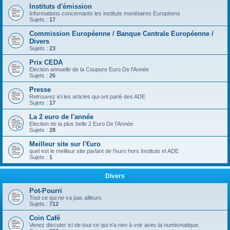
Instituts d'émission
Informations concernants les instituts monétaires Européens
Sujets :
17
Commission Européenne / Banque Centrale Européenne /
Divers
Sujets :
23
Prix CEDA
Election annuelle de la Coupure Euro De l'Année
Sujets :
26
Presse
Retrouvez ici les articles qui ont parlé des ADE
Sujets :
17
La 2 euro de l'année
Election de la plus belle 2 Euro De l'Année
Sujets :
28
Meilleur site sur l'€uro
quel est le meilleur site parlant de l'euro hors Instituts et ADE
Sujets :
1
Divers
Pot-Pourri
Tout ce qui ne va pas ailleurs
Sujets :
712
Coin Café
Venez discuter ici de tout ce qui n'a rien à voir avec la numismatique.