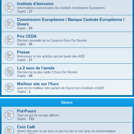
Instituts d'émission
Informations concernants les instituts monétaires Européens
Sujets :
17
Commission Européenne / Banque Centrale Européenne /
Divers
Sujets :
23
Prix CEDA
Election annuelle de la Coupure Euro De l'Année
Sujets :
26
Presse
Retrouvez ici les articles qui ont parlé des ADE
Sujets :
17
La 2 euro de l'année
Election de la plus belle 2 Euro De l'Année
Sujets :
28
Meilleur site sur l'€uro
quel est le meilleur site parlant de l'euro hors Instituts et ADE
Sujets :
1
Divers
Pot-Pourri
Tout ce qui ne va pas ailleurs
Sujets :
712
Coin Café
Venez discuter ici de tout ce qui n'a rien à voir avec la numismatique.