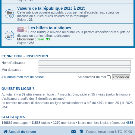
Sujets :
50
Valeurs de la république 2013 à 2015
Cette rubrique ouverte au public vous permet d'accéder aux sujets de
discussion sur les euros Valeurs de la république
Sujets :
21
Les billets touristiques
Cette rubrique ouverte au public vous permet d'accéder aux sujets de
discussion sur les billets touristiques
Modérateur :
Jean_93
Sujets :
288
CONNEXION
•
INSCRIPTION
Nom d’utilisateur :
Mot de passe :
J’ai oublié mon mot de passe
Se souvenir de moi
QUI EST EN LIGNE ?
Au total, il y a
39
utilisateurs en ligne :: 4 inscrits, 0 invisible et 35 invités (selon le nombre
d’utilisateurs actifs des 5 dernières minutes)
Le nombre maximal d’utilisateurs en ligne simultanément a été de
4401
le mer. 30 juil. 2025,
2h41
STATISTIQUES
146869
messages •
11568
sujets •
1270
membres • Notre membre le plus récent est
4365
Accueil du forum
Fuseau horaire sur
UTC+02:00