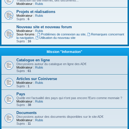
Traduction du site internet, des documents...
Modérateur :
Rubis
Projets et réalisations
Modérateur :
Rubis
Sujets :
6
Nouveau site et nouveau forum
Modérateur :
Rubis
Sous-forums :
Problèmes de connexion au site
,
Remarques concernant
la navigation
,
Utilisation du nouveau site
Sujets :
16
Mission "Information"
Catalogue en ligne
Discussions autour du catalogue en ligne des AD€
Modérateur :
Rubis
Sujets :
61
Articles sur Coiniverse
Modérateur :
Rubis
Sujets :
1
Pays
Quelle est l'actualité des pays qui n'ont pas encore l'Euro comme monnaie ?
Modérateur :
Rubis
Sujets :
38
Documents
Discussions autour des documents disponibles sur le site AD€
Modérateur :
Rubis
Sujets :
11