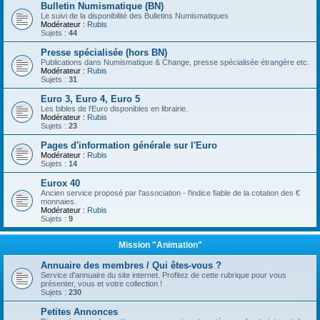
Bulletin Numismatique (BN)
Le suivi de la disponibilité des Bulletins Numismatiques
Modérateur :
Rubis
Sujets :
44
Presse spécialisée (hors BN)
Publications dans Numismatique & Change, presse spécialisée étrangère etc.
Modérateur :
Rubis
Sujets :
31
Euro 3, Euro 4, Euro 5
Les bibles de l'Euro disponibles en librairie.
Modérateur :
Rubis
Sujets :
23
Pages d'information générale sur l'Euro
Modérateur :
Rubis
Sujets :
14
Eurox 40
Ancien service proposé par l'association - l'indice fiable de la cotation des €
monnaies.
Modérateur :
Rubis
Sujets :
9
Mission "Animation"
Annuaire des membres / Qui êtes-vous ?
Service d'annuaire du site internet. Profitez de cette rubrique pour vous
présenter, vous et votre collection !
Sujets :
230
Petites Annonces