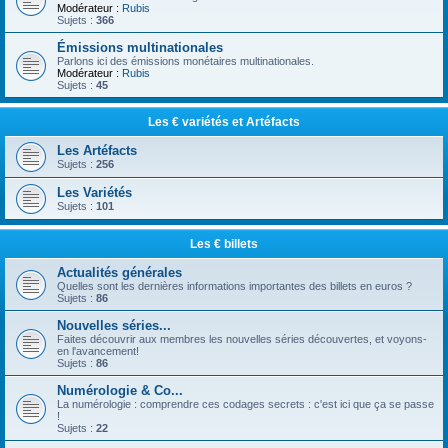
Modérateur :
Rubis
Sujets :
366
Émissions multinationales
Parlons ici des émissions monétaires multinationales.
Modérateur :
Rubis
Sujets :
45
Les € variétés et Artéfacts
Les Artéfacts
Sujets :
256
Les Variétés
Sujets :
101
Les € billets
Actualités générales
Quelles sont les dernières informations importantes des billets en euros ?
Sujets :
86
Nouvelles séries...
Faites découvrir aux membres les nouvelles séries découvertes, et voyons-
en l'avancement!
Sujets :
86
Numérologie & Co...
La numérologie : comprendre ces codages secrets : c'est ici que ça se passe
!
Sujets :
22