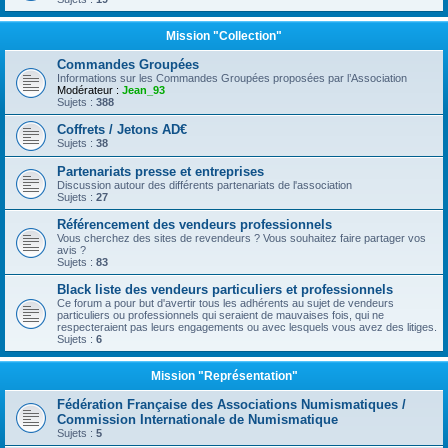
Mission "Collection"
Commandes Groupées
Informations sur les Commandes Groupées proposées par l’Association
Modérateur :
Jean_93
Sujets :
388
Coffrets / Jetons AD€
Sujets :
38
Partenariats presse et entreprises
Discussion autour des différents partenariats de l'association
Sujets :
27
Référencement des vendeurs professionnels
Vous cherchez des sites de revendeurs ? Vous souhaitez faire partager vos
avis ?
Sujets :
83
Black liste des vendeurs particuliers et professionnels
Ce forum a pour but d'avertir tous les adhérents au sujet de vendeurs
particuliers ou professionnels qui seraient de mauvaises fois, qui ne
respecteraient pas leurs engagements ou avec lesquels vous avez des litiges.
Sujets :
6
Mission "Représentation"
Fédération Française des Associations Numismatiques /
Commission Internationale de Numismatique
Sujets :
5