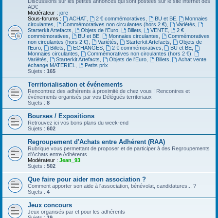
Discussions sur les petites annonces qui sont postées sur le site internet des
AD€
Modérateur :
jore
Sous-forums :
ACHAT
,
2 € commémoratives
,
BU et BE
,
Monnaies
circulantes
,
Commémoratives non circulantes (hors 2 €)
,
Variétés
,
Starterkit Artefacts
,
Objets de l'Euro
,
Billets
,
VENTE
,
2 €
commémoratives
,
BU et BE
,
Monnaies circulantes
,
Commémoratives
non circulantes (hors 2 €)
,
Variétés
,
Starterkit Artefacts
,
Objets de
l'Euro
,
Billets
,
ECHANGES
,
2 € commémoratives
,
BU et BE
,
Monnaies circulantes
,
Commémoratives non circulantes (hors 2 €)
,
Variétés
,
Starterkit Artefacts
,
Objets de l'Euro
,
Billets
,
Achat vente
échange MATERIEL
,
Petits prix
Sujets :
165
Territorialisation et événements
Rencontrez des adhérents à proximité de chez vous ! Rencontres et
événements organisés par vos Délégués territoriaux
Sujets :
8
Bourses / Expositions
Retrouvez ici vos bons plans du week-end
Sujets :
602
Regroupement d'Achats entre Adhérent (RAA)
Rubrique vous permettant de proposer et de participer à des Regroupements
d'Achats entre Adhérents
Modérateur :
Jean_93
Sujets :
502
Que faire pour aider mon association ?
Comment apporter son aide à l'association, bénévolat, candidatures... ?
Sujets :
4
Jeux concours
Jeux organisés par et pour les adhérents
Sujets :
19