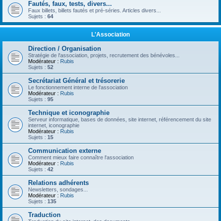
Fautés, faux, tests, divers...
Faux billets, billets fautés et pré-séries. Articles divers...
Sujets :
64
L'Association
Direction / Organisation
Stratégie de l'association, projets, recrutement des bénévoles...
Modérateur :
Rubis
Sujets :
52
Secrétariat Général et trésorerie
Le fonctionnement interne de l'association
Modérateur :
Rubis
Sujets :
95
Technique et iconographie
Serveur informatique, bases de données, site internet, référencement du site
internet, iconographie
Modérateur :
Rubis
Sujets :
15
Communication externe
Comment mieux faire connaître l'association
Modérateur :
Rubis
Sujets :
42
Relations adhérents
Newsletters, sondages...
Modérateur :
Rubis
Sujets :
135
Traduction