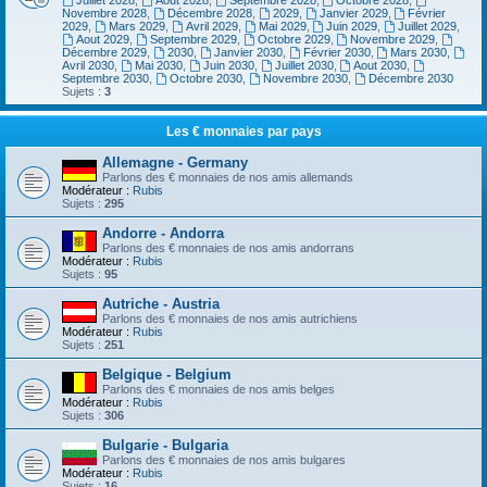
Juillet 2028
,
Aout 2028
,
Septembre 2028
,
Octobre 2028
,
Novembre 2028
,
Décembre 2028
,
2029
,
Janvier 2029
,
Février
2029
,
Mars 2029
,
Avril 2029
,
Mai 2029
,
Juin 2029
,
Juillet 2029
,
Aout 2029
,
Septembre 2029
,
Octobre 2029
,
Novembre 2029
,
Décembre 2029
,
2030
,
Janvier 2030
,
Février 2030
,
Mars 2030
,
Avril 2030
,
Mai 2030
,
Juin 2030
,
Juillet 2030
,
Aout 2030
,
Septembre 2030
,
Octobre 2030
,
Novembre 2030
,
Décembre 2030
Sujets :
3
Les € monnaies par pays
Allemagne - Germany
Parlons des € monnaies de nos amis allemands
Modérateur :
Rubis
Sujets :
295
Andorre - Andorra
Parlons des € monnaies de nos amis andorrans
Modérateur :
Rubis
Sujets :
95
Autriche - Austria
Parlons des € monnaies de nos amis autrichiens
Modérateur :
Rubis
Sujets :
251
Belgique - Belgium
Parlons des € monnaies de nos amis belges
Modérateur :
Rubis
Sujets :
306
Bulgarie - Bulgaria
Parlons des € monnaies de nos amis bulgares
Modérateur :
Rubis
Sujets :
16