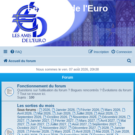
Les Amis de l'Euro
FAQ
Inscription
Connexion
R
Accueil du forum
e
Nous sommes le ven. 07 août 2026, 20h38
c
Forum
h
Fonctionnement du forum
e
Questions sur l'utilisation du forum ? Bogues rencontrés ? Évolutions du forum
? Tout se trouve ici.
r
Sujets :
100
c
Les sorties du mois
Sous-forums :
2026
,
Janvier 2026
,
Février 2026
,
Mars 2026
,
h
Avril 2026
,
Mai 2026
,
Juin 2026
,
Juillet 2026
,
Aout 2026
,
Septembre 2026
,
Octobre 2026
,
Novembre 2026
,
Décembre 2026
,
e
2027
,
Janvier 2027
,
Février 2027
,
Mars 2027
,
Avril 2027
,
Mai
2027
,
Juin 2027
,
Juillet 2027
,
Aout 2027
,
Septembre 2027
,
r
Octobre 2027
,
Novembre 2027
,
Décembre 2027
,
2028
,
Janvier
2028
,
Février 2028
,
Mars 2028
,
Avril 2028
,
Mai 2028
,
Juin 2028
,