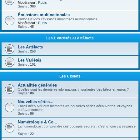
Modérateur :
Rubis
Sujets :
366
Émissions multinationales
Parlons ici des émissions monétaires multinationales.
Modérateur :
Rubis
Sujets :
45
Les € variétés et Artéfacts
Les Artéfacts
Sujets :
256
Les Variétés
Sujets :
101
Les € billets
Actualités générales
Quelles sont les dernières informations importantes des billets en euros ?
Sujets :
86
Nouvelles séries...
Faites découvrir aux membres les nouvelles séries découvertes, et voyons-
en l'avancement!
Sujets :
86
Numérologie & Co...
La numérologie : comprendre ces codages secrets : c'est ici que ça se passe
!
Sujets :
22