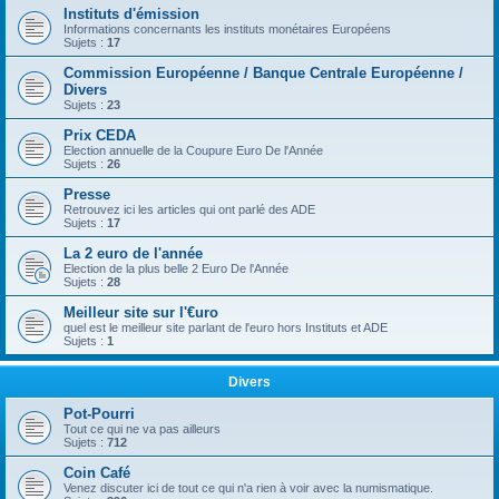
Instituts d'émission
Informations concernants les instituts monétaires Européens
Sujets :
17
Commission Européenne / Banque Centrale Européenne /
Divers
Sujets :
23
Prix CEDA
Election annuelle de la Coupure Euro De l'Année
Sujets :
26
Presse
Retrouvez ici les articles qui ont parlé des ADE
Sujets :
17
La 2 euro de l'année
Election de la plus belle 2 Euro De l'Année
Sujets :
28
Meilleur site sur l'€uro
quel est le meilleur site parlant de l'euro hors Instituts et ADE
Sujets :
1
Divers
Pot-Pourri
Tout ce qui ne va pas ailleurs
Sujets :
712
Coin Café
Venez discuter ici de tout ce qui n'a rien à voir avec la numismatique.