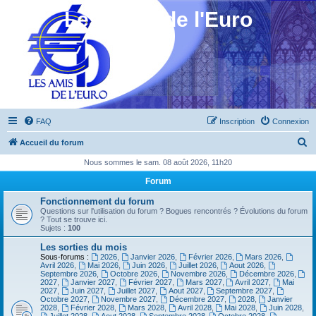
Les Amis de l'Euro
FAQ
Inscription
Connexion
R
Accueil du forum
e
Nous sommes le sam. 08 août 2026, 11h20
c
Forum
h
Fonctionnement du forum
e
Questions sur l'utilisation du forum ? Bogues rencontrés ? Évolutions du forum
? Tout se trouve ici.
r
Sujets :
100
c
Les sorties du mois
Sous-forums :
2026
,
Janvier 2026
,
Février 2026
,
Mars 2026
,
h
Avril 2026
,
Mai 2026
,
Juin 2026
,
Juillet 2026
,
Aout 2026
,
Septembre 2026
,
Octobre 2026
,
Novembre 2026
,
Décembre 2026
,
e
2027
,
Janvier 2027
,
Février 2027
,
Mars 2027
,
Avril 2027
,
Mai
2027
,
Juin 2027
,
Juillet 2027
,
Aout 2027
,
Septembre 2027
,
r
Octobre 2027
,
Novembre 2027
,
Décembre 2027
,
2028
,
Janvier
2028
,
Février 2028
,
Mars 2028
,
Avril 2028
,
Mai 2028
,
Juin 2028
,