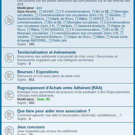
Discussions sur les petites annonces qui sont postées sur le site internet des
AD€
Modérateur :
jore
Sous-forums :
ACHAT
,
2 € commémoratives
,
BU et BE
,
Monnaies
circulantes
,
Commémoratives non circulantes (hors 2 €)
,
Variétés
,
Starterkit Artefacts
,
Objets de l'Euro
,
Billets
,
VENTE
,
2 €
commémoratives
,
BU et BE
,
Monnaies circulantes
,
Commémoratives
non circulantes (hors 2 €)
,
Variétés
,
Starterkit Artefacts
,
Objets de
l'Euro
,
Billets
,
ECHANGES
,
2 € commémoratives
,
BU et BE
,
Monnaies circulantes
,
Commémoratives non circulantes (hors 2 €)
,
Variétés
,
Starterkit Artefacts
,
Objets de l'Euro
,
Billets
,
Achat vente
échange MATERIEL
,
Petits prix
Sujets :
165
Territorialisation et événements
Rencontrez des adhérents à proximité de chez vous ! Rencontres et
événements organisés par vos Délégués territoriaux
Sujets :
8
Bourses / Expositions
Retrouvez ici vos bons plans du week-end
Sujets :
602
Regroupement d'Achats entre Adhérent (RAA)
Rubrique vous permettant de proposer et de participer à des Regroupements
d'Achats entre Adhérents
Modérateur :
Jean_93
Sujets :
502
Que faire pour aider mon association ?
Comment apporter son aide à l'association, bénévolat, candidatures... ?
Sujets :
4
Jeux concours
Jeux organisés par et pour les adhérents
Sujets :
19