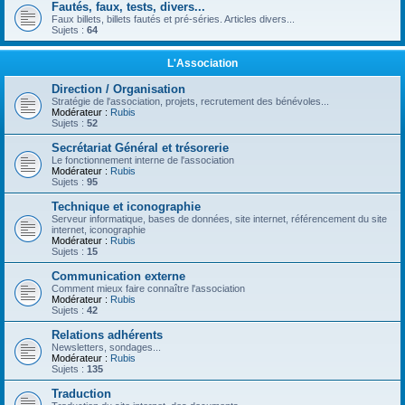
Fautés, faux, tests, divers...
Faux billets, billets fautés et pré-séries. Articles divers...
Sujets :
64
L'Association
Direction / Organisation
Stratégie de l'association, projets, recrutement des bénévoles...
Modérateur :
Rubis
Sujets :
52
Secrétariat Général et trésorerie
Le fonctionnement interne de l'association
Modérateur :
Rubis
Sujets :
95
Technique et iconographie
Serveur informatique, bases de données, site internet, référencement du site
internet, iconographie
Modérateur :
Rubis
Sujets :
15
Communication externe
Comment mieux faire connaître l'association
Modérateur :
Rubis
Sujets :
42
Relations adhérents
Newsletters, sondages...
Modérateur :
Rubis
Sujets :
135
Traduction