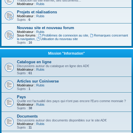
Traduction du site internet, des documents...
Modérateur :
Rubis
Projets et réalisations
Modérateur :
Rubis
Sujets :
6
Nouveau site et nouveau forum
Modérateur :
Rubis
Sous-forums :
Problèmes de connexion au site
,
Remarques concernant
la navigation
,
Utilisation du nouveau site
Sujets :
16
Mission "Information"
Catalogue en ligne
Discussions autour du catalogue en ligne des AD€
Modérateur :
Rubis
Sujets :
61
Articles sur Coiniverse
Modérateur :
Rubis
Sujets :
1
Pays
Quelle est l'actualité des pays qui n'ont pas encore l'Euro comme monnaie ?
Modérateur :
Rubis
Sujets :
38
Documents
Discussions autour des documents disponibles sur le site AD€
Modérateur :
Rubis
Sujets :
11