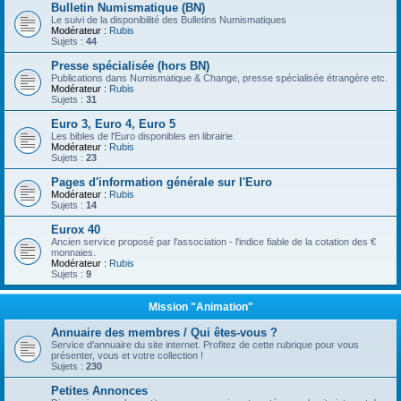
Bulletin Numismatique (BN)
Le suivi de la disponibilité des Bulletins Numismatiques
Modérateur :
Rubis
Sujets :
44
Presse spécialisée (hors BN)
Publications dans Numismatique & Change, presse spécialisée étrangère etc.
Modérateur :
Rubis
Sujets :
31
Euro 3, Euro 4, Euro 5
Les bibles de l'Euro disponibles en librairie.
Modérateur :
Rubis
Sujets :
23
Pages d'information générale sur l'Euro
Modérateur :
Rubis
Sujets :
14
Eurox 40
Ancien service proposé par l'association - l'indice fiable de la cotation des €
monnaies.
Modérateur :
Rubis
Sujets :
9
Mission "Animation"
Annuaire des membres / Qui êtes-vous ?
Service d'annuaire du site internet. Profitez de cette rubrique pour vous
présenter, vous et votre collection !
Sujets :
230
Petites Annonces