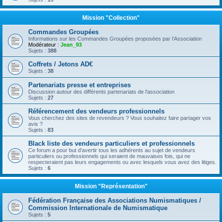
Mission "Collection"
Commandes Groupées
Informations sur les Commandes Groupées proposées par l’Association
Modérateur :
Jean_93
Sujets :
388
Coffrets / Jetons AD€
Sujets :
38
Partenariats presse et entreprises
Discussion autour des différents partenariats de l'association
Sujets :
27
Référencement des vendeurs professionnels
Vous cherchez des sites de revendeurs ? Vous souhaitez faire partager vos
avis ?
Sujets :
83
Black liste des vendeurs particuliers et professionnels
Ce forum a pour but d'avertir tous les adhérents au sujet de vendeurs
particuliers ou professionnels qui seraient de mauvaises fois, qui ne
respecteraient pas leurs engagements ou avec lesquels vous avez des litiges.
Sujets :
6
Mission "Représentation"
Fédération Française des Associations Numismatiques /
Commission Internationale de Numismatique
Sujets :
5