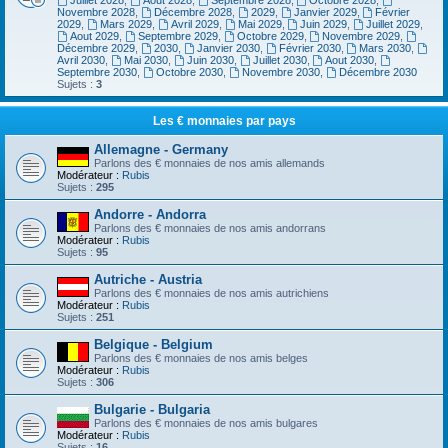
Juillet 2028
,
Aout 2028
,
Septembre 2028
,
Octobre 2028
,
Novembre 2028
,
Décembre 2028
,
2029
,
Janvier 2029
,
Février
2029
,
Mars 2029
,
Avril 2029
,
Mai 2029
,
Juin 2029
,
Juillet 2029
,
Aout 2029
,
Septembre 2029
,
Octobre 2029
,
Novembre 2029
,
Décembre 2029
,
2030
,
Janvier 2030
,
Février 2030
,
Mars 2030
,
Avril 2030
,
Mai 2030
,
Juin 2030
,
Juillet 2030
,
Aout 2030
,
Septembre 2030
,
Octobre 2030
,
Novembre 2030
,
Décembre 2030
Sujets :
3
Les € monnaies par pays
Allemagne - Germany
Parlons des € monnaies de nos amis allemands
Modérateur :
Rubis
Sujets :
295
Andorre - Andorra
Parlons des € monnaies de nos amis andorrans
Modérateur :
Rubis
Sujets :
95
Autriche - Austria
Parlons des € monnaies de nos amis autrichiens
Modérateur :
Rubis
Sujets :
251
Belgique - Belgium
Parlons des € monnaies de nos amis belges
Modérateur :
Rubis
Sujets :
306
Bulgarie - Bulgaria
Parlons des € monnaies de nos amis bulgares
Modérateur :
Rubis
Sujets :
16