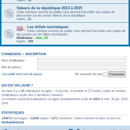
Sujets :
50
Valeurs de la république 2013 à 2015
Cette rubrique ouverte au public vous permet d'accéder aux sujets de
discussion sur les euros Valeurs de la république
Sujets :
21
Les billets touristiques
Cette rubrique ouverte au public vous permet d'accéder aux sujets de
discussion sur les billets touristiques
Modérateur :
Jean_93
Sujets :
288
CONNEXION
•
INSCRIPTION
Nom d’utilisateur :
Mot de passe :
J’ai oublié mon mot de passe
Se souvenir de moi
QUI EST EN LIGNE ?
Au total, il y a
43
utilisateurs en ligne :: 6 inscrits, 0 invisible et 37 invités (selon le nombre
d’utilisateurs actifs des 5 dernières minutes)
Le nombre maximal d’utilisateurs en ligne simultanément a été de
4401
le mer. 30 juil. 2025,
2h41
STATISTIQUES
146873
messages •
11568
sujets •
1271
membres • Notre membre le plus récent est
mickaeldubost