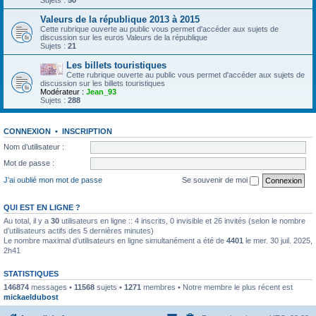
Sujets :
50
Valeurs de la république 2013 à 2015
Cette rubrique ouverte au public vous permet d'accéder aux sujets de
discussion sur les euros Valeurs de la république
Sujets :
21
Les billets touristiques
Cette rubrique ouverte au public vous permet d'accéder aux sujets de
discussion sur les billets touristiques
Modérateur :
Jean_93
Sujets :
288
CONNEXION
•
INSCRIPTION
Nom d’utilisateur :
Mot de passe :
J’ai oublié mon mot de passe
Se souvenir de moi
QUI EST EN LIGNE ?
Au total, il y a
30
utilisateurs en ligne :: 4 inscrits, 0 invisible et 26 invités (selon le nombre
d’utilisateurs actifs des 5 dernières minutes)
Le nombre maximal d’utilisateurs en ligne simultanément a été de
4401
le mer. 30 juil. 2025,
2h41
STATISTIQUES
146874
messages •
11568
sujets •
1271
membres • Notre membre le plus récent est
mickaeldubost