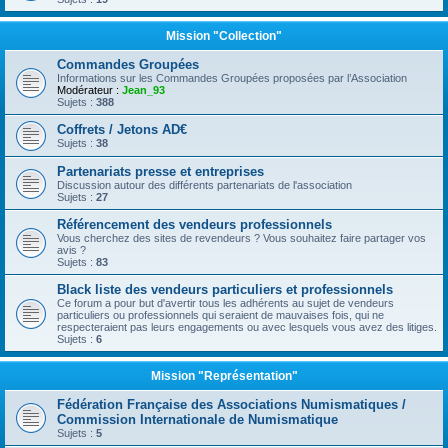
Mission "Collection"
Commandes Groupées
Informations sur les Commandes Groupées proposées par l’Association
Modérateur :
Jean_93
Sujets :
388
Coffrets / Jetons AD€
Sujets :
38
Partenariats presse et entreprises
Discussion autour des différents partenariats de l'association
Sujets :
27
Référencement des vendeurs professionnels
Vous cherchez des sites de revendeurs ? Vous souhaitez faire partager vos
avis ?
Sujets :
83
Black liste des vendeurs particuliers et professionnels
Ce forum a pour but d'avertir tous les adhérents au sujet de vendeurs
particuliers ou professionnels qui seraient de mauvaises fois, qui ne
respecteraient pas leurs engagements ou avec lesquels vous avez des litiges.
Sujets :
6
Mission "Représentation"
Fédération Française des Associations Numismatiques /
Commission Internationale de Numismatique
Sujets :
5