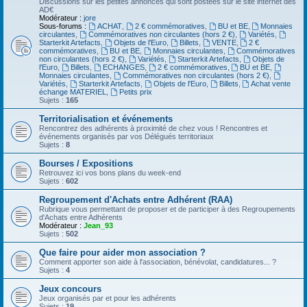
Discussions sur les petites annonces qui sont postées sur le site internet des
AD€
Modérateur :
jore
Sous-forums :
ACHAT
,
2 € commémoratives
,
BU et BE
,
Monnaies
circulantes
,
Commémoratives non circulantes (hors 2 €)
,
Variétés
,
Starterkit Artefacts
,
Objets de l'Euro
,
Billets
,
VENTE
,
2 €
commémoratives
,
BU et BE
,
Monnaies circulantes
,
Commémoratives
non circulantes (hors 2 €)
,
Variétés
,
Starterkit Artefacts
,
Objets de
l'Euro
,
Billets
,
ECHANGES
,
2 € commémoratives
,
BU et BE
,
Monnaies circulantes
,
Commémoratives non circulantes (hors 2 €)
,
Variétés
,
Starterkit Artefacts
,
Objets de l'Euro
,
Billets
,
Achat vente
échange MATERIEL
,
Petits prix
Sujets :
165
Territorialisation et événements
Rencontrez des adhérents à proximité de chez vous ! Rencontres et
événements organisés par vos Délégués territoriaux
Sujets :
8
Bourses / Expositions
Retrouvez ici vos bons plans du week-end
Sujets :
602
Regroupement d'Achats entre Adhérent (RAA)
Rubrique vous permettant de proposer et de participer à des Regroupements
d'Achats entre Adhérents
Modérateur :
Jean_93
Sujets :
502
Que faire pour aider mon association ?
Comment apporter son aide à l'association, bénévolat, candidatures... ?
Sujets :
4
Jeux concours
Jeux organisés par et pour les adhérents
Sujets :
19