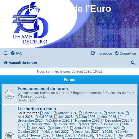
Les Amis de l'Euro
FAQ
Inscription
Connexion
R
Accueil du forum
e
Nous sommes le sam. 08 août 2026, 19h22
c
Forum
h
Fonctionnement du forum
e
Questions sur l'utilisation du forum ? Bogues rencontrés ? Évolutions du forum
? Tout se trouve ici.
r
Sujets :
100
c
Les sorties du mois
Sous-forums :
2026
,
Janvier 2026
,
Février 2026
,
Mars 2026
,
h
Avril 2026
,
Mai 2026
,
Juin 2026
,
Juillet 2026
,
Aout 2026
,
Septembre 2026
,
Octobre 2026
,
Novembre 2026
,
Décembre 2026
,
e
2027
,
Janvier 2027
,
Février 2027
,
Mars 2027
,
Avril 2027
,
Mai
2027
,
Juin 2027
,
Juillet 2027
,
Aout 2027
,
Septembre 2027
,
r
Octobre 2027
,
Novembre 2027
,
Décembre 2027
,
2028
,
Janvier
2028
,
Février 2028
,
Mars 2028
,
Avril 2028
,
Mai 2028
,
Juin 2028
,