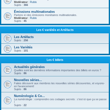
Modérateur :
Rubis
Sujets :
366
Émissions multinationales
Parlons ici des émissions monétaires multinationales.
Modérateur :
Rubis
Sujets :
45
Les € variétés et Artéfacts
Les Artéfacts
Sujets :
256
Les Variétés
Sujets :
101
Les € billets
Actualités générales
Quelles sont les dernières informations importantes des billets en euros ?
Sujets :
86
Nouvelles séries...
Faites découvrir aux membres les nouvelles séries découvertes, et voyons-
en l'avancement!
Sujets :
86
Numérologie & Co...
La numérologie : comprendre ces codages secrets : c'est ici que ça se passe
!
Sujets :
22