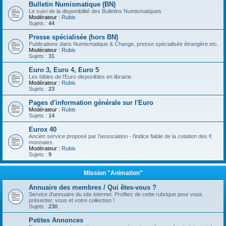
Bulletin Numismatique (BN)
Le suivi de la disponibilité des Bulletins Numismatiques
Modérateur :
Rubis
Sujets :
44
Presse spécialisée (hors BN)
Publications dans Numismatique & Change, presse spécialisée étrangère etc.
Modérateur :
Rubis
Sujets :
31
Euro 3, Euro 4, Euro 5
Les bibles de l'Euro disponibles en librairie.
Modérateur :
Rubis
Sujets :
23
Pages d'information générale sur l'Euro
Modérateur :
Rubis
Sujets :
14
Eurox 40
Ancien service proposé par l'association - l'indice fiable de la cotation des €
monnaies.
Modérateur :
Rubis
Sujets :
9
Mission "Animation"
Annuaire des membres / Qui êtes-vous ?
Service d'annuaire du site internet. Profitez de cette rubrique pour vous
présenter, vous et votre collection !
Sujets :
230
Petites Annonces