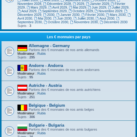
Juillet 2028
,
Aout 2028
,
Septembre 2028
,
Octobre 2028
,
Novembre 2028
,
Décembre 2028
,
2029
,
Janvier 2029
,
Février
2029
,
Mars 2029
,
Avril 2029
,
Mai 2029
,
Juin 2029
,
Juillet 2029
,
Aout 2029
,
Septembre 2029
,
Octobre 2029
,
Novembre 2029
,
Décembre 2029
,
2030
,
Janvier 2030
,
Février 2030
,
Mars 2030
,
Avril 2030
,
Mai 2030
,
Juin 2030
,
Juillet 2030
,
Aout 2030
,
Septembre 2030
,
Octobre 2030
,
Novembre 2030
,
Décembre 2030
Sujets :
3
Les € monnaies par pays
Allemagne - Germany
Parlons des € monnaies de nos amis allemands
Modérateur :
Rubis
Sujets :
295
Andorre - Andorra
Parlons des € monnaies de nos amis andorrans
Modérateur :
Rubis
Sujets :
95
Autriche - Austria
Parlons des € monnaies de nos amis autrichiens
Modérateur :
Rubis
Sujets :
251
Belgique - Belgium
Parlons des € monnaies de nos amis belges
Modérateur :
Rubis
Sujets :
306
Bulgarie - Bulgaria
Parlons des € monnaies de nos amis bulgares
Modérateur :
Rubis
Sujets :
16