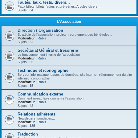
Fautés, faux, tests, divers...
Faux billets, billets fautés et pré-séries. Articles divers...
Sujets :
64
L'Association
Direction / Organisation
Stratégie de l'association, projets, recrutement des bénévoles...
Modérateur :
Rubis
Sujets :
52
Secrétariat Général et trésorerie
Le fonctionnement interne de l'association
Modérateur :
Rubis
Sujets :
95
Technique et iconographie
Serveur informatique, bases de données, site internet, référencement du site
internet, iconographie
Modérateur :
Rubis
Sujets :
15
Communication externe
Comment mieux faire connaître l'association
Modérateur :
Rubis
Sujets :
42
Relations adhérents
Newsletters, sondages...
Modérateur :
Rubis
Sujets :
135
Traduction