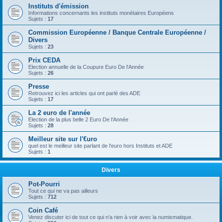
Instituts d'émission
Informations concernants les instituts monétaires Européens
Sujets :
17
Commission Européenne / Banque Centrale Européenne /
Divers
Sujets :
23
Prix CEDA
Election annuelle de la Coupure Euro De l'Année
Sujets :
26
Presse
Retrouvez ici les articles qui ont parlé des ADE
Sujets :
17
La 2 euro de l'année
Election de la plus belle 2 Euro De l'Année
Sujets :
28
Meilleur site sur l'€uro
quel est le meilleur site parlant de l'euro hors Instituts et ADE
Sujets :
1
Divers
Pot-Pourri
Tout ce qui ne va pas ailleurs
Sujets :
712
Coin Café
Venez discuter ici de tout ce qui n'a rien à voir avec la numismatique.