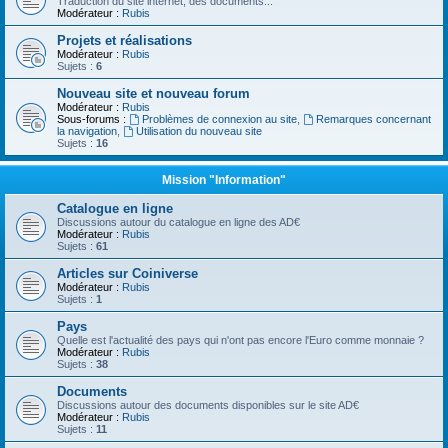
Traduction du site internet, des documents...
Modérateur :
Rubis
Projets et réalisations
Modérateur :
Rubis
Sujets :
6
Nouveau site et nouveau forum
Modérateur :
Rubis
Sous-forums :
Problèmes de connexion au site
,
Remarques concernant
la navigation
,
Utilisation du nouveau site
Sujets :
16
Mission "Information"
Catalogue en ligne
Discussions autour du catalogue en ligne des AD€
Modérateur :
Rubis
Sujets :
61
Articles sur Coiniverse
Modérateur :
Rubis
Sujets :
1
Pays
Quelle est l'actualité des pays qui n'ont pas encore l'Euro comme monnaie ?
Modérateur :
Rubis
Sujets :
38
Documents
Discussions autour des documents disponibles sur le site AD€
Modérateur :
Rubis
Sujets :
11