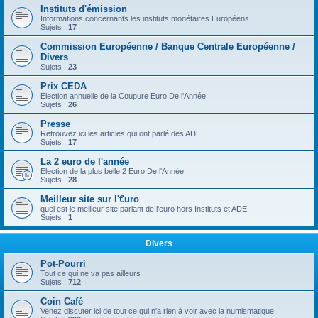
Instituts d'émission
Informations concernants les instituts monétaires Européens
Sujets :
17
Commission Européenne / Banque Centrale Européenne /
Divers
Sujets :
23
Prix CEDA
Election annuelle de la Coupure Euro De l'Année
Sujets :
26
Presse
Retrouvez ici les articles qui ont parlé des ADE
Sujets :
17
La 2 euro de l'année
Election de la plus belle 2 Euro De l'Année
Sujets :
28
Meilleur site sur l'€uro
quel est le meilleur site parlant de l'euro hors Instituts et ADE
Sujets :
1
Divers
Pot-Pourri
Tout ce qui ne va pas ailleurs
Sujets :
712
Coin Café
Venez discuter ici de tout ce qui n'a rien à voir avec la numismatique.