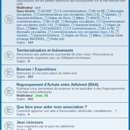
Discussions sur les petites annonces qui sont postées sur le site internet des
AD€
Modérateur :
jore
Sous-forums :
ACHAT
,
2 € commémoratives
,
BU et BE
,
Monnaies
circulantes
,
Commémoratives non circulantes (hors 2 €)
,
Variétés
,
Starterkit Artefacts
,
Objets de l'Euro
,
Billets
,
VENTE
,
2 €
commémoratives
,
BU et BE
,
Monnaies circulantes
,
Commémoratives
non circulantes (hors 2 €)
,
Variétés
,
Starterkit Artefacts
,
Objets de
l'Euro
,
Billets
,
ECHANGES
,
2 € commémoratives
,
BU et BE
,
Monnaies circulantes
,
Commémoratives non circulantes (hors 2 €)
,
Variétés
,
Starterkit Artefacts
,
Objets de l'Euro
,
Billets
,
Achat vente
échange MATERIEL
,
Petits prix
Sujets :
164
Territorialisation et événements
Rencontrez des adhérents à proximité de chez vous ! Rencontres et
événements organisés par vos Délégués territoriaux
Sujets :
8
Bourses / Expositions
Retrouvez ici vos bons plans du week-end
Sujets :
602
Regroupement d'Achats entre Adhérent (RAA)
Rubrique vous permettant de proposer et de participer à des Regroupements
d'Achats entre Adhérents
Modérateur :
Jean_93
Sujets :
502
Que faire pour aider mon association ?
Comment apporter son aide à l'association, bénévolat, candidatures... ?
Sujets :
4
Jeux concours
Jeux organisés par et pour les adhérents
Sujets :
19