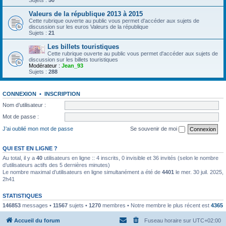
Sujets :
50
Valeurs de la république 2013 à 2015
Cette rubrique ouverte au public vous permet d'accéder aux sujets de
discussion sur les euros Valeurs de la république
Sujets :
21
Les billets touristiques
Cette rubrique ouverte au public vous permet d'accéder aux sujets de
discussion sur les billets touristiques
Modérateur :
Jean_93
Sujets :
288
CONNEXION
•
INSCRIPTION
Nom d’utilisateur :
Mot de passe :
J’ai oublié mon mot de passe
Se souvenir de moi
QUI EST EN LIGNE ?
Au total, il y a
40
utilisateurs en ligne :: 4 inscrits, 0 invisible et 36 invités (selon le nombre
d’utilisateurs actifs des 5 dernières minutes)
Le nombre maximal d’utilisateurs en ligne simultanément a été de
4401
le mer. 30 juil. 2025,
2h41
STATISTIQUES
146853
messages •
11567
sujets •
1270
membres • Notre membre le plus récent est
4365
Accueil du forum
Fuseau horaire sur
UTC+02:00