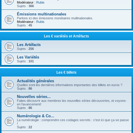
Modérateur :
Rubis
Sujets :
366
Émissions multinationales
Parlons ici des émissions monétaires multinationales.
Modérateur :
Rubis
Sujets :
45
Les € variétés et Artéfacts
Les Artéfacts
Sujets :
256
Les Variétés
Sujets :
101
Les € billets
Actualités générales
Quelles sont les dernières informations importantes des billets en euros ?
Sujets :
86
Nouvelles séries...
Faites découvrir aux membres les nouvelles séries découvertes, et voyons-
en l'avancement!
Sujets :
86
Numérologie & Co...
La numérologie : comprendre ces codages secrets : c'est ici que ça se passe
!
Sujets :
22