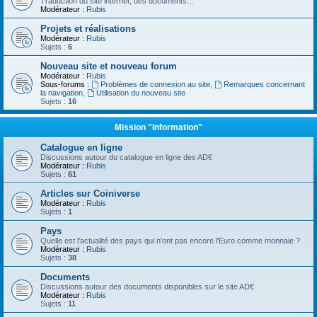
Traduction du site internet, des documents...
Modérateur :
Rubis
Projets et réalisations
Modérateur :
Rubis
Sujets :
6
Nouveau site et nouveau forum
Modérateur :
Rubis
Sous-forums :
Problèmes de connexion au site
,
Remarques concernant
la navigation
,
Utilisation du nouveau site
Sujets :
16
Mission "Information"
Catalogue en ligne
Discussions autour du catalogue en ligne des AD€
Modérateur :
Rubis
Sujets :
61
Articles sur Coiniverse
Modérateur :
Rubis
Sujets :
1
Pays
Quelle est l'actualité des pays qui n'ont pas encore l'Euro comme monnaie ?
Modérateur :
Rubis
Sujets :
38
Documents
Discussions autour des documents disponibles sur le site AD€
Modérateur :
Rubis
Sujets :
11