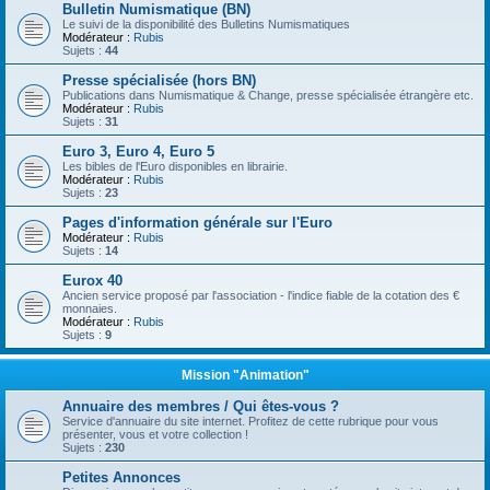
Bulletin Numismatique (BN)
Le suivi de la disponibilité des Bulletins Numismatiques
Modérateur :
Rubis
Sujets :
44
Presse spécialisée (hors BN)
Publications dans Numismatique & Change, presse spécialisée étrangère etc.
Modérateur :
Rubis
Sujets :
31
Euro 3, Euro 4, Euro 5
Les bibles de l'Euro disponibles en librairie.
Modérateur :
Rubis
Sujets :
23
Pages d'information générale sur l'Euro
Modérateur :
Rubis
Sujets :
14
Eurox 40
Ancien service proposé par l'association - l'indice fiable de la cotation des €
monnaies.
Modérateur :
Rubis
Sujets :
9
Mission "Animation"
Annuaire des membres / Qui êtes-vous ?
Service d'annuaire du site internet. Profitez de cette rubrique pour vous
présenter, vous et votre collection !
Sujets :
230
Petites Annonces