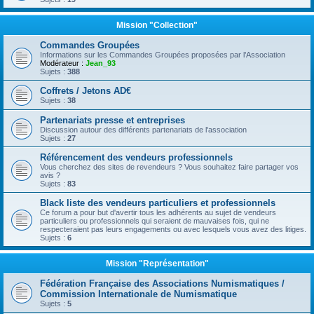
Mission "Collection"
Commandes Groupées
Informations sur les Commandes Groupées proposées par l’Association
Modérateur :
Jean_93
Sujets :
388
Coffrets / Jetons AD€
Sujets :
38
Partenariats presse et entreprises
Discussion autour des différents partenariats de l'association
Sujets :
27
Référencement des vendeurs professionnels
Vous cherchez des sites de revendeurs ? Vous souhaitez faire partager vos
avis ?
Sujets :
83
Black liste des vendeurs particuliers et professionnels
Ce forum a pour but d'avertir tous les adhérents au sujet de vendeurs
particuliers ou professionnels qui seraient de mauvaises fois, qui ne
respecteraient pas leurs engagements ou avec lesquels vous avez des litiges.
Sujets :
6
Mission "Représentation"
Fédération Française des Associations Numismatiques /
Commission Internationale de Numismatique
Sujets :
5