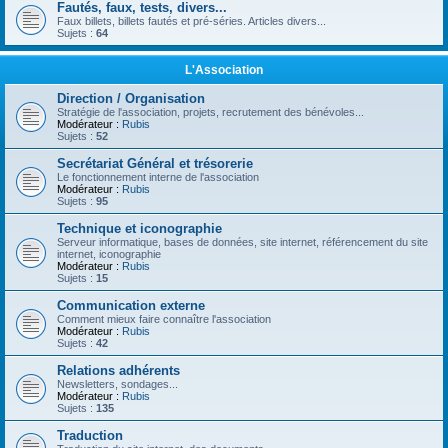
Fautés, faux, tests, divers...
Faux billets, billets fautés et pré-séries. Articles divers...
Sujets :
64
L'Association
Direction / Organisation
Stratégie de l'association, projets, recrutement des bénévoles...
Modérateur :
Rubis
Sujets :
52
Secrétariat Général et trésorerie
Le fonctionnement interne de l'association
Modérateur :
Rubis
Sujets :
95
Technique et iconographie
Serveur informatique, bases de données, site internet, référencement du site
internet, iconographie
Modérateur :
Rubis
Sujets :
15
Communication externe
Comment mieux faire connaître l'association
Modérateur :
Rubis
Sujets :
42
Relations adhérents
Newsletters, sondages...
Modérateur :
Rubis
Sujets :
135
Traduction