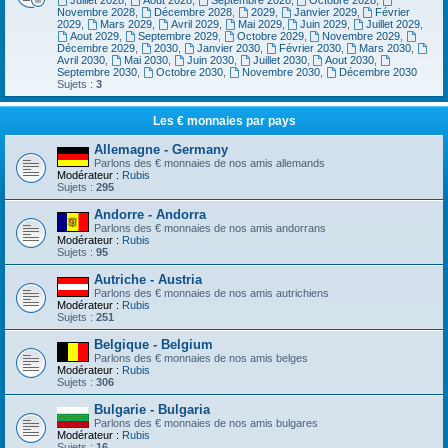
Juillet 2028
,
Aout 2028
,
Septembre 2028
,
Octobre 2028
,
Novembre 2028
,
Décembre 2028
,
2029
,
Janvier 2029
,
Février
2029
,
Mars 2029
,
Avril 2029
,
Mai 2029
,
Juin 2029
,
Juillet 2029
,
Aout 2029
,
Septembre 2029
,
Octobre 2029
,
Novembre 2029
,
Décembre 2029
,
2030
,
Janvier 2030
,
Février 2030
,
Mars 2030
,
Avril 2030
,
Mai 2030
,
Juin 2030
,
Juillet 2030
,
Aout 2030
,
Septembre 2030
,
Octobre 2030
,
Novembre 2030
,
Décembre 2030
Sujets :
3
Les € monnaies par pays
Allemagne - Germany
Parlons des € monnaies de nos amis allemands
Modérateur :
Rubis
Sujets :
295
Andorre - Andorra
Parlons des € monnaies de nos amis andorrans
Modérateur :
Rubis
Sujets :
95
Autriche - Austria
Parlons des € monnaies de nos amis autrichiens
Modérateur :
Rubis
Sujets :
251
Belgique - Belgium
Parlons des € monnaies de nos amis belges
Modérateur :
Rubis
Sujets :
306
Bulgarie - Bulgaria
Parlons des € monnaies de nos amis bulgares
Modérateur :
Rubis
Sujets :
16