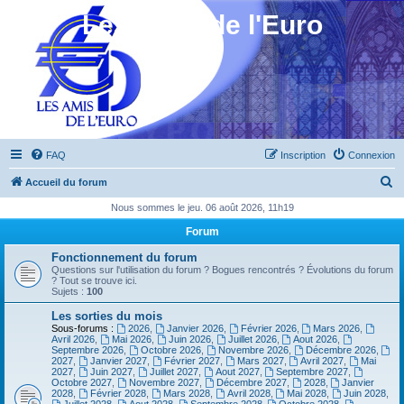
Les Amis de l'Euro
FAQ
Inscription
Connexion
R
Accueil du forum
e
Nous sommes le jeu. 06 août 2026, 11h19
c
Forum
h
Fonctionnement du forum
e
Questions sur l'utilisation du forum ? Bogues rencontrés ? Évolutions du forum
? Tout se trouve ici.
r
Sujets :
100
c
Les sorties du mois
Sous-forums :
2026
,
Janvier 2026
,
Février 2026
,
Mars 2026
,
h
Avril 2026
,
Mai 2026
,
Juin 2026
,
Juillet 2026
,
Aout 2026
,
Septembre 2026
,
Octobre 2026
,
Novembre 2026
,
Décembre 2026
,
e
2027
,
Janvier 2027
,
Février 2027
,
Mars 2027
,
Avril 2027
,
Mai
2027
,
Juin 2027
,
Juillet 2027
,
Aout 2027
,
Septembre 2027
,
r
Octobre 2027
,
Novembre 2027
,
Décembre 2027
,
2028
,
Janvier
2028
,
Février 2028
,
Mars 2028
,
Avril 2028
,
Mai 2028
,
Juin 2028
,