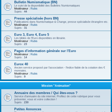
Bulletin Numismatique (BN)
Le suivi de la disponibilité des Bulletins Numismatiques
Modérateur :
Rubis
Sujets :
44
Presse spécialisée (hors BN)
Publications dans Numismatique & Change, presse spécialisée étrangère etc.
Modérateur :
Rubis
Sujets :
31
Euro 3, Euro 4, Euro 5
Les bibles de l'Euro disponibles en librairie.
Modérateur :
Rubis
Sujets :
23
Pages d'information générale sur l'Euro
Modérateur :
Rubis
Sujets :
14
Eurox 40
Ancien service proposé par l'association - l'indice fiable de la cotation des €
monnaies.
Modérateur :
Rubis
Sujets :
9
Mission "Animation"
Annuaire des membres / Qui êtes-vous ?
Service d'annuaire du site internet. Profitez de cette rubrique pour vous
présenter, vous et votre collection !
Sujets :
230
Petites Annonces