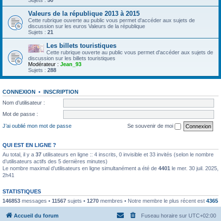
Sujets :
50
Valeurs de la république 2013 à 2015
Cette rubrique ouverte au public vous permet d'accéder aux sujets de
discussion sur les euros Valeurs de la république
Sujets :
21
Les billets touristiques
Cette rubrique ouverte au public vous permet d'accéder aux sujets de
discussion sur les billets touristiques
Modérateur :
Jean_93
Sujets :
288
CONNEXION
•
INSCRIPTION
Nom d’utilisateur :
Mot de passe :
J’ai oublié mon mot de passe
Se souvenir de moi
QUI EST EN LIGNE ?
Au total, il y a
37
utilisateurs en ligne :: 4 inscrits, 0 invisible et 33 invités (selon le nombre
d’utilisateurs actifs des 5 dernières minutes)
Le nombre maximal d’utilisateurs en ligne simultanément a été de
4401
le mer. 30 juil. 2025,
2h41
STATISTIQUES
146853
messages •
11567
sujets •
1270
membres • Notre membre le plus récent est
4365
Accueil du forum
Fuseau horaire sur
UTC+02:00