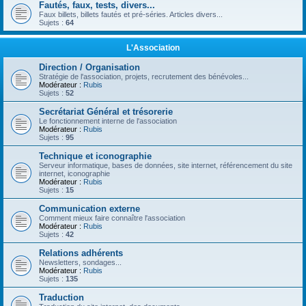
Fautés, faux, tests, divers...
Faux billets, billets fautés et pré-séries. Articles divers...
Sujets :
64
L'Association
Direction / Organisation
Stratégie de l'association, projets, recrutement des bénévoles...
Modérateur :
Rubis
Sujets :
52
Secrétariat Général et trésorerie
Le fonctionnement interne de l'association
Modérateur :
Rubis
Sujets :
95
Technique et iconographie
Serveur informatique, bases de données, site internet, référencement du site
internet, iconographie
Modérateur :
Rubis
Sujets :
15
Communication externe
Comment mieux faire connaître l'association
Modérateur :
Rubis
Sujets :
42
Relations adhérents
Newsletters, sondages...
Modérateur :
Rubis
Sujets :
135
Traduction