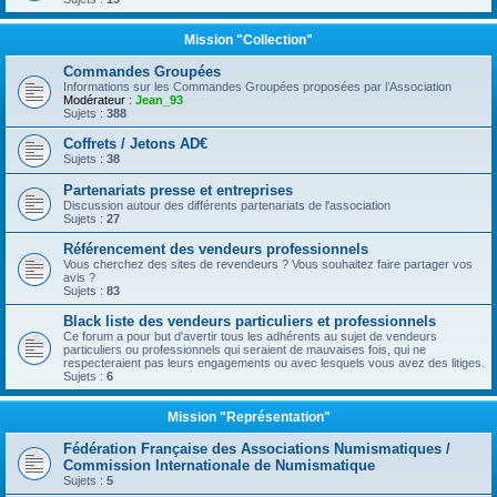
Mission "Collection"
Commandes Groupées
Informations sur les Commandes Groupées proposées par l’Association
Modérateur :
Jean_93
Sujets :
388
Coffrets / Jetons AD€
Sujets :
38
Partenariats presse et entreprises
Discussion autour des différents partenariats de l'association
Sujets :
27
Référencement des vendeurs professionnels
Vous cherchez des sites de revendeurs ? Vous souhaitez faire partager vos
avis ?
Sujets :
83
Black liste des vendeurs particuliers et professionnels
Ce forum a pour but d'avertir tous les adhérents au sujet de vendeurs
particuliers ou professionnels qui seraient de mauvaises fois, qui ne
respecteraient pas leurs engagements ou avec lesquels vous avez des litiges.
Sujets :
6
Mission "Représentation"
Fédération Française des Associations Numismatiques /
Commission Internationale de Numismatique
Sujets :
5