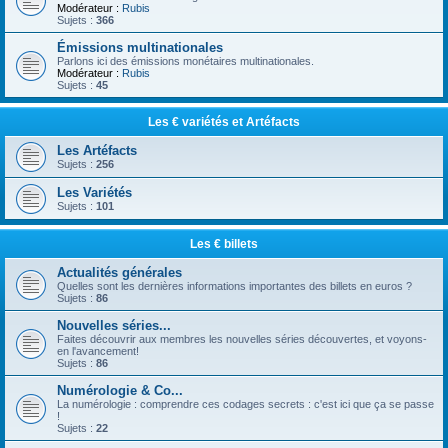
Modérateur :
Rubis
Sujets :
366
Émissions multinationales
Parlons ici des émissions monétaires multinationales.
Modérateur :
Rubis
Sujets :
45
Les € variétés et Artéfacts
Les Artéfacts
Sujets :
256
Les Variétés
Sujets :
101
Les € billets
Actualités générales
Quelles sont les dernières informations importantes des billets en euros ?
Sujets :
86
Nouvelles séries...
Faites découvrir aux membres les nouvelles séries découvertes, et voyons-
en l'avancement!
Sujets :
86
Numérologie & Co...
La numérologie : comprendre ces codages secrets : c'est ici que ça se passe
!
Sujets :
22