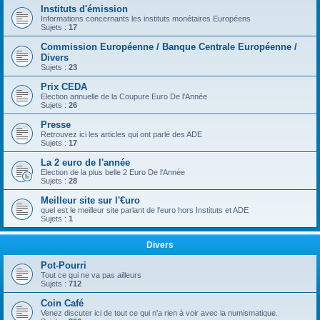
Instituts d'émission
Informations concernants les instituts monétaires Européens
Sujets :
17
Commission Européenne / Banque Centrale Européenne /
Divers
Sujets :
23
Prix CEDA
Election annuelle de la Coupure Euro De l'Année
Sujets :
26
Presse
Retrouvez ici les articles qui ont parlé des ADE
Sujets :
17
La 2 euro de l'année
Election de la plus belle 2 Euro De l'Année
Sujets :
28
Meilleur site sur l'€uro
quel est le meilleur site parlant de l'euro hors Instituts et ADE
Sujets :
1
Divers
Pot-Pourri
Tout ce qui ne va pas ailleurs
Sujets :
712
Coin Café
Venez discuter ici de tout ce qui n'a rien à voir avec la numismatique.