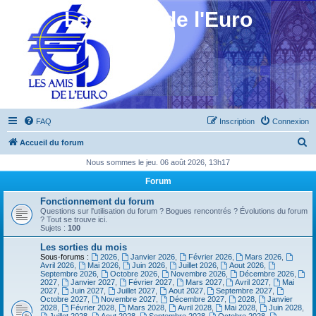
Les Amis de l'Euro
FAQ
Inscription
Connexion
R
Accueil du forum
e
Nous sommes le jeu. 06 août 2026, 13h17
c
Forum
h
Fonctionnement du forum
e
Questions sur l'utilisation du forum ? Bogues rencontrés ? Évolutions du forum
? Tout se trouve ici.
r
Sujets :
100
c
Les sorties du mois
Sous-forums :
2026
,
Janvier 2026
,
Février 2026
,
Mars 2026
,
h
Avril 2026
,
Mai 2026
,
Juin 2026
,
Juillet 2026
,
Aout 2026
,
Septembre 2026
,
Octobre 2026
,
Novembre 2026
,
Décembre 2026
,
e
2027
,
Janvier 2027
,
Février 2027
,
Mars 2027
,
Avril 2027
,
Mai
2027
,
Juin 2027
,
Juillet 2027
,
Aout 2027
,
Septembre 2027
,
r
Octobre 2027
,
Novembre 2027
,
Décembre 2027
,
2028
,
Janvier
2028
,
Février 2028
,
Mars 2028
,
Avril 2028
,
Mai 2028
,
Juin 2028
,