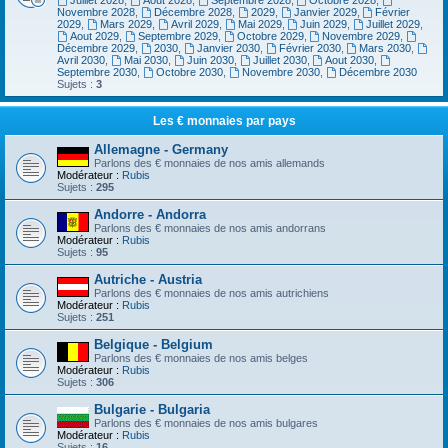
Juillet 2028
,
Aout 2028
,
Septembre 2028
,
Octobre 2028
,
Novembre 2028
,
Décembre 2028
,
2029
,
Janvier 2029
,
Février
2029
,
Mars 2029
,
Avril 2029
,
Mai 2029
,
Juin 2029
,
Juillet 2029
,
Aout 2029
,
Septembre 2029
,
Octobre 2029
,
Novembre 2029
,
Décembre 2029
,
2030
,
Janvier 2030
,
Février 2030
,
Mars 2030
,
Avril 2030
,
Mai 2030
,
Juin 2030
,
Juillet 2030
,
Aout 2030
,
Septembre 2030
,
Octobre 2030
,
Novembre 2030
,
Décembre 2030
Sujets :
3
Les € monnaies par pays
Allemagne - Germany
Parlons des € monnaies de nos amis allemands
Modérateur :
Rubis
Sujets :
295
Andorre - Andorra
Parlons des € monnaies de nos amis andorrans
Modérateur :
Rubis
Sujets :
95
Autriche - Austria
Parlons des € monnaies de nos amis autrichiens
Modérateur :
Rubis
Sujets :
251
Belgique - Belgium
Parlons des € monnaies de nos amis belges
Modérateur :
Rubis
Sujets :
306
Bulgarie - Bulgaria
Parlons des € monnaies de nos amis bulgares
Modérateur :
Rubis
Sujets :
16