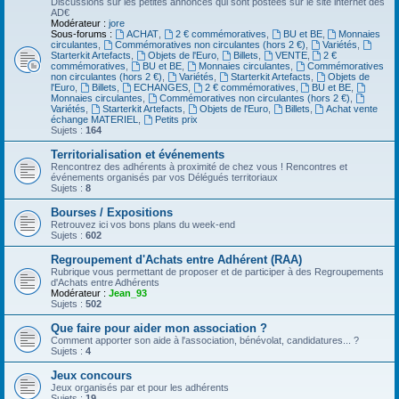
Discussions sur les petites annonces qui sont postées sur le site internet des
AD€
Modérateur :
jore
Sous-forums :
ACHAT
,
2 € commémoratives
,
BU et BE
,
Monnaies
circulantes
,
Commémoratives non circulantes (hors 2 €)
,
Variétés
,
Starterkit Artefacts
,
Objets de l'Euro
,
Billets
,
VENTE
,
2 €
commémoratives
,
BU et BE
,
Monnaies circulantes
,
Commémoratives
non circulantes (hors 2 €)
,
Variétés
,
Starterkit Artefacts
,
Objets de
l'Euro
,
Billets
,
ECHANGES
,
2 € commémoratives
,
BU et BE
,
Monnaies circulantes
,
Commémoratives non circulantes (hors 2 €)
,
Variétés
,
Starterkit Artefacts
,
Objets de l'Euro
,
Billets
,
Achat vente
échange MATERIEL
,
Petits prix
Sujets :
164
Territorialisation et événements
Rencontrez des adhérents à proximité de chez vous ! Rencontres et
événements organisés par vos Délégués territoriaux
Sujets :
8
Bourses / Expositions
Retrouvez ici vos bons plans du week-end
Sujets :
602
Regroupement d'Achats entre Adhérent (RAA)
Rubrique vous permettant de proposer et de participer à des Regroupements
d'Achats entre Adhérents
Modérateur :
Jean_93
Sujets :
502
Que faire pour aider mon association ?
Comment apporter son aide à l'association, bénévolat, candidatures... ?
Sujets :
4
Jeux concours
Jeux organisés par et pour les adhérents
Sujets :
19