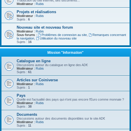
Traduction du site internet, des documents...
Modérateur :
Rubis
Projets et réalisations
Modérateur :
Rubis
Sujets :
6
Nouveau site et nouveau forum
Modérateur :
Rubis
Sous-forums :
Problèmes de connexion au site
,
Remarques concernant
la navigation
,
Utilisation du nouveau site
Sujets :
16
Mission "Information"
Catalogue en ligne
Discussions autour du catalogue en ligne des AD€
Modérateur :
Rubis
Sujets :
61
Articles sur Coiniverse
Modérateur :
Rubis
Sujets :
1
Pays
Quelle est l'actualité des pays qui n'ont pas encore l'Euro comme monnaie ?
Modérateur :
Rubis
Sujets :
38
Documents
Discussions autour des documents disponibles sur le site AD€
Modérateur :
Rubis
Sujets :
11