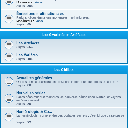
Modérateur :
Rubis
Sujets :
366
Émissions multinationales
Parlons ici des émissions monétaires multinationales.
Modérateur :
Rubis
Sujets :
45
Les € variétés et Artéfacts
Les Artéfacts
Sujets :
256
Les Variétés
Sujets :
101
Les € billets
Actualités générales
Quelles sont les dernières informations importantes des billets en euros ?
Sujets :
86
Nouvelles séries...
Faites découvrir aux membres les nouvelles séries découvertes, et voyons-
en l'avancement!
Sujets :
86
Numérologie & Co...
La numérologie : comprendre ces codages secrets : c'est ici que ça se passe
!
Sujets :
22