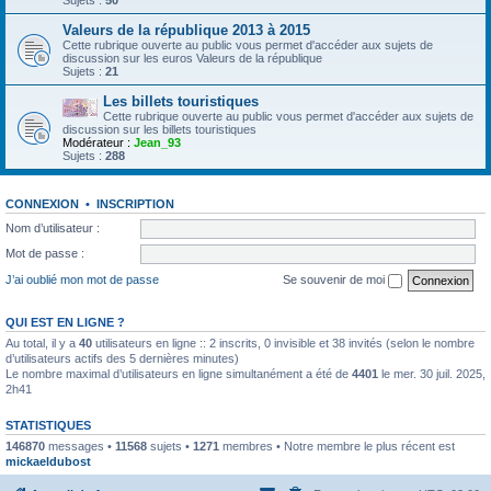
Sujets :
50
Valeurs de la république 2013 à 2015
Cette rubrique ouverte au public vous permet d'accéder aux sujets de
discussion sur les euros Valeurs de la république
Sujets :
21
Les billets touristiques
Cette rubrique ouverte au public vous permet d'accéder aux sujets de
discussion sur les billets touristiques
Modérateur :
Jean_93
Sujets :
288
CONNEXION
•
INSCRIPTION
Nom d’utilisateur :
Mot de passe :
J’ai oublié mon mot de passe
Se souvenir de moi
QUI EST EN LIGNE ?
Au total, il y a
40
utilisateurs en ligne :: 2 inscrits, 0 invisible et 38 invités (selon le nombre
d’utilisateurs actifs des 5 dernières minutes)
Le nombre maximal d’utilisateurs en ligne simultanément a été de
4401
le mer. 30 juil. 2025,
2h41
STATISTIQUES
146870
messages •
11568
sujets •
1271
membres • Notre membre le plus récent est
mickaeldubost