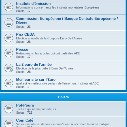
Instituts d'émission
Informations concernants les instituts monétaires Européens
Sujets :
17
Commission Européenne / Banque Centrale Européenne /
Divers
Sujets :
23
Prix CEDA
Election annuelle de la Coupure Euro De l'Année
Sujets :
26
Presse
Retrouvez ici les articles qui ont parlé des ADE
Sujets :
17
La 2 euro de l'année
Election de la plus belle 2 Euro De l'Année
Sujets :
28
Meilleur site sur l'€uro
quel est le meilleur site parlant de l'euro hors Instituts et ADE
Sujets :
1
Divers
Pot-Pourri
Tout ce qui ne va pas ailleurs
Sujets :
712
Coin Café
Venez discuter ici de tout ce qui n'a rien à voir avec la numismatique.