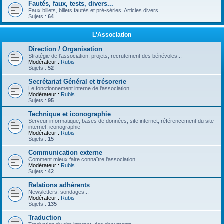
Fautés, faux, tests, divers...
Faux billets, billets fautés et pré-séries. Articles divers...
Sujets :
64
L'Association
Direction / Organisation
Stratégie de l'association, projets, recrutement des bénévoles...
Modérateur :
Rubis
Sujets :
52
Secrétariat Général et trésorerie
Le fonctionnement interne de l'association
Modérateur :
Rubis
Sujets :
95
Technique et iconographie
Serveur informatique, bases de données, site internet, référencement du site
internet, iconographie
Modérateur :
Rubis
Sujets :
15
Communication externe
Comment mieux faire connaître l'association
Modérateur :
Rubis
Sujets :
42
Relations adhérents
Newsletters, sondages...
Modérateur :
Rubis
Sujets :
135
Traduction