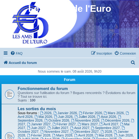
Les Amis de l'Euro
FAQ
Inscription
Connexion
R
Accueil du forum
e
Nous sommes le sam. 08 août 2026, 9h20
c
Forum
h
Fonctionnement du forum
e
Questions sur l'utilisation du forum ? Bogues rencontrés ? Évolutions du forum
? Tout se trouve ici.
r
Sujets :
100
c
Les sorties du mois
Sous-forums :
2026
,
Janvier 2026
,
Février 2026
,
Mars 2026
,
h
Avril 2026
,
Mai 2026
,
Juin 2026
,
Juillet 2026
,
Aout 2026
,
Septembre 2026
,
Octobre 2026
,
Novembre 2026
,
Décembre 2026
,
e
2027
,
Janvier 2027
,
Février 2027
,
Mars 2027
,
Avril 2027
,
Mai
2027
,
Juin 2027
,
Juillet 2027
,
Aout 2027
,
Septembre 2027
,
r
Octobre 2027
,
Novembre 2027
,
Décembre 2027
,
2028
,
Janvier
2028
,
Février 2028
,
Mars 2028
,
Avril 2028
,
Mai 2028
,
Juin 2028
,