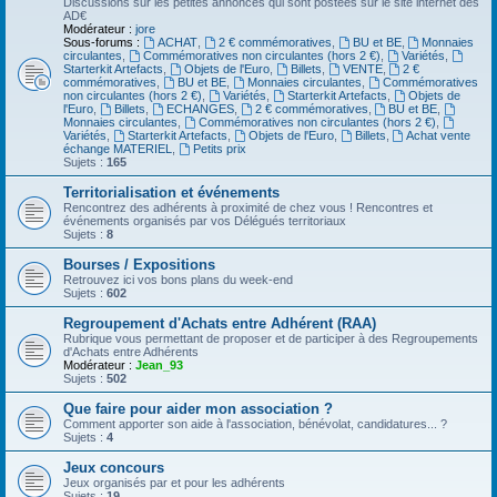
Discussions sur les petites annonces qui sont postées sur le site internet des
AD€
Modérateur :
jore
Sous-forums :
ACHAT
,
2 € commémoratives
,
BU et BE
,
Monnaies
circulantes
,
Commémoratives non circulantes (hors 2 €)
,
Variétés
,
Starterkit Artefacts
,
Objets de l'Euro
,
Billets
,
VENTE
,
2 €
commémoratives
,
BU et BE
,
Monnaies circulantes
,
Commémoratives
non circulantes (hors 2 €)
,
Variétés
,
Starterkit Artefacts
,
Objets de
l'Euro
,
Billets
,
ECHANGES
,
2 € commémoratives
,
BU et BE
,
Monnaies circulantes
,
Commémoratives non circulantes (hors 2 €)
,
Variétés
,
Starterkit Artefacts
,
Objets de l'Euro
,
Billets
,
Achat vente
échange MATERIEL
,
Petits prix
Sujets :
165
Territorialisation et événements
Rencontrez des adhérents à proximité de chez vous ! Rencontres et
événements organisés par vos Délégués territoriaux
Sujets :
8
Bourses / Expositions
Retrouvez ici vos bons plans du week-end
Sujets :
602
Regroupement d'Achats entre Adhérent (RAA)
Rubrique vous permettant de proposer et de participer à des Regroupements
d'Achats entre Adhérents
Modérateur :
Jean_93
Sujets :
502
Que faire pour aider mon association ?
Comment apporter son aide à l'association, bénévolat, candidatures... ?
Sujets :
4
Jeux concours
Jeux organisés par et pour les adhérents
Sujets :
19