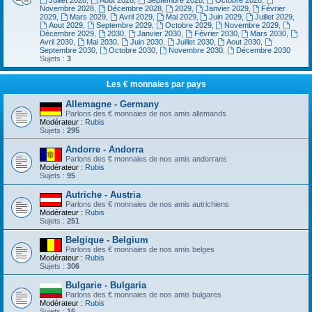
Juillet 2028
,
Aout 2028
,
Septembre 2028
,
Octobre 2028
,
Novembre 2028
,
Décembre 2028
,
2029
,
Janvier 2029
,
Février
2029
,
Mars 2029
,
Avril 2029
,
Mai 2029
,
Juin 2029
,
Juillet 2029
,
Aout 2029
,
Septembre 2029
,
Octobre 2029
,
Novembre 2029
,
Décembre 2029
,
2030
,
Janvier 2030
,
Février 2030
,
Mars 2030
,
Avril 2030
,
Mai 2030
,
Juin 2030
,
Juillet 2030
,
Aout 2030
,
Septembre 2030
,
Octobre 2030
,
Novembre 2030
,
Décembre 2030
Sujets :
3
Les € monnaies par pays
Allemagne - Germany
Parlons des € monnaies de nos amis allemands
Modérateur :
Rubis
Sujets :
295
Andorre - Andorra
Parlons des € monnaies de nos amis andorrans
Modérateur :
Rubis
Sujets :
95
Autriche - Austria
Parlons des € monnaies de nos amis autrichiens
Modérateur :
Rubis
Sujets :
251
Belgique - Belgium
Parlons des € monnaies de nos amis belges
Modérateur :
Rubis
Sujets :
306
Bulgarie - Bulgaria
Parlons des € monnaies de nos amis bulgares
Modérateur :
Rubis
Sujets :
16