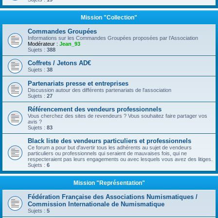
Mission "Collection"
Commandes Groupées
Informations sur les Commandes Groupées proposées par l’Association
Modérateur :
Jean_93
Sujets :
388
Coffrets / Jetons AD€
Sujets :
38
Partenariats presse et entreprises
Discussion autour des différents partenariats de l'association
Sujets :
27
Référencement des vendeurs professionnels
Vous cherchez des sites de revendeurs ? Vous souhaitez faire partager vos
avis ?
Sujets :
83
Black liste des vendeurs particuliers et professionnels
Ce forum a pour but d'avertir tous les adhérents au sujet de vendeurs
particuliers ou professionnels qui seraient de mauvaises fois, qui ne
respecteraient pas leurs engagements ou avec lesquels vous avez des litiges.
Sujets :
6
Mission "Représentation"
Fédération Française des Associations Numismatiques /
Commission Internationale de Numismatique
Sujets :
5