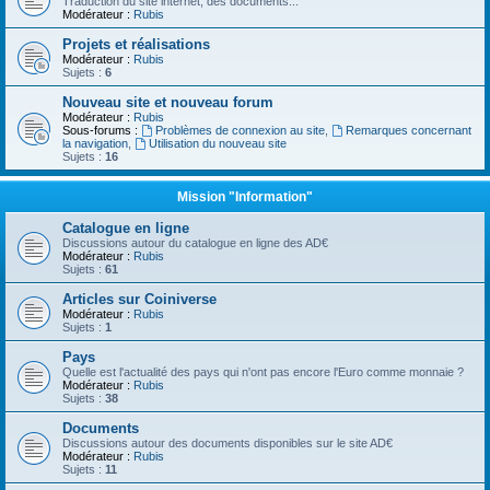
Traduction du site internet, des documents...
Modérateur :
Rubis
Projets et réalisations
Modérateur :
Rubis
Sujets :
6
Nouveau site et nouveau forum
Modérateur :
Rubis
Sous-forums :
Problèmes de connexion au site
,
Remarques concernant
la navigation
,
Utilisation du nouveau site
Sujets :
16
Mission "Information"
Catalogue en ligne
Discussions autour du catalogue en ligne des AD€
Modérateur :
Rubis
Sujets :
61
Articles sur Coiniverse
Modérateur :
Rubis
Sujets :
1
Pays
Quelle est l'actualité des pays qui n'ont pas encore l'Euro comme monnaie ?
Modérateur :
Rubis
Sujets :
38
Documents
Discussions autour des documents disponibles sur le site AD€
Modérateur :
Rubis
Sujets :
11