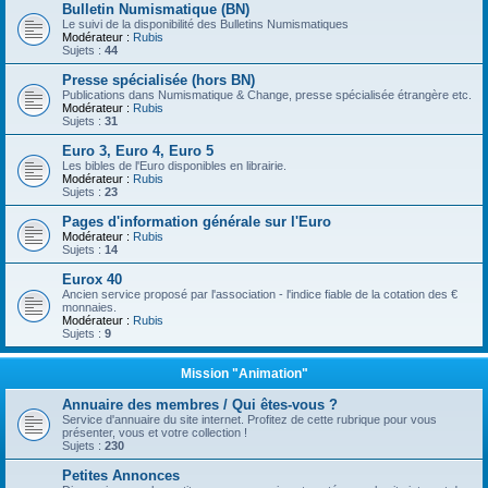
Bulletin Numismatique (BN)
Le suivi de la disponibilité des Bulletins Numismatiques
Modérateur :
Rubis
Sujets :
44
Presse spécialisée (hors BN)
Publications dans Numismatique & Change, presse spécialisée étrangère etc.
Modérateur :
Rubis
Sujets :
31
Euro 3, Euro 4, Euro 5
Les bibles de l'Euro disponibles en librairie.
Modérateur :
Rubis
Sujets :
23
Pages d'information générale sur l'Euro
Modérateur :
Rubis
Sujets :
14
Eurox 40
Ancien service proposé par l'association - l'indice fiable de la cotation des €
monnaies.
Modérateur :
Rubis
Sujets :
9
Mission "Animation"
Annuaire des membres / Qui êtes-vous ?
Service d'annuaire du site internet. Profitez de cette rubrique pour vous
présenter, vous et votre collection !
Sujets :
230
Petites Annonces