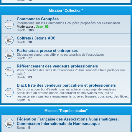
Mission "Collection"
Commandes Groupées
Informations sur les Commandes Groupées proposées par l’Association
Modérateur :
Jean_93
Sujets :
388
Coffrets / Jetons AD€
Sujets :
38
Partenariats presse et entreprises
Discussion autour des différents partenariats de l'association
Sujets :
27
Référencement des vendeurs professionnels
Vous cherchez des sites de revendeurs ? Vous souhaitez faire partager vos
avis ?
Sujets :
83
Black liste des vendeurs particuliers et professionnels
Ce forum a pour but d'avertir tous les adhérents au sujet de vendeurs
particuliers ou professionnels qui seraient de mauvaises fois, qui ne
respecteraient pas leurs engagements ou avec lesquels vous avez des litiges.
Sujets :
6
Mission "Représentation"
Fédération Française des Associations Numismatiques /
Commission Internationale de Numismatique
Sujets :
5