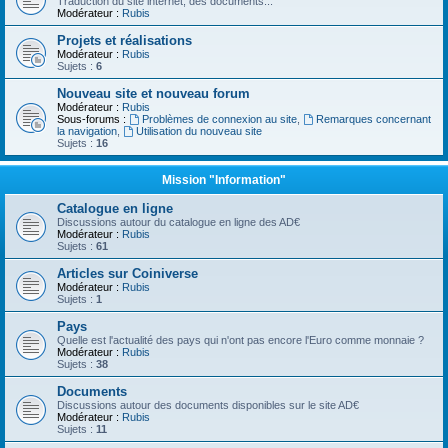
Traduction du site internet, des documents...
Modérateur :
Rubis
Projets et réalisations
Modérateur :
Rubis
Sujets :
6
Nouveau site et nouveau forum
Modérateur :
Rubis
Sous-forums :
Problèmes de connexion au site
,
Remarques concernant
la navigation
,
Utilisation du nouveau site
Sujets :
16
Mission "Information"
Catalogue en ligne
Discussions autour du catalogue en ligne des AD€
Modérateur :
Rubis
Sujets :
61
Articles sur Coiniverse
Modérateur :
Rubis
Sujets :
1
Pays
Quelle est l'actualité des pays qui n'ont pas encore l'Euro comme monnaie ?
Modérateur :
Rubis
Sujets :
38
Documents
Discussions autour des documents disponibles sur le site AD€
Modérateur :
Rubis
Sujets :
11