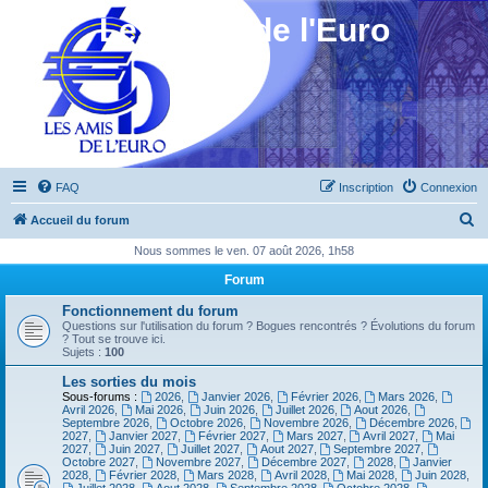
Les Amis de l'Euro
FAQ
Inscription
Connexion
R
Accueil du forum
e
Nous sommes le ven. 07 août 2026, 1h58
c
Forum
h
Fonctionnement du forum
e
Questions sur l'utilisation du forum ? Bogues rencontrés ? Évolutions du forum
? Tout se trouve ici.
r
Sujets :
100
c
Les sorties du mois
Sous-forums :
2026
,
Janvier 2026
,
Février 2026
,
Mars 2026
,
h
Avril 2026
,
Mai 2026
,
Juin 2026
,
Juillet 2026
,
Aout 2026
,
Septembre 2026
,
Octobre 2026
,
Novembre 2026
,
Décembre 2026
,
e
2027
,
Janvier 2027
,
Février 2027
,
Mars 2027
,
Avril 2027
,
Mai
2027
,
Juin 2027
,
Juillet 2027
,
Aout 2027
,
Septembre 2027
,
r
Octobre 2027
,
Novembre 2027
,
Décembre 2027
,
2028
,
Janvier
2028
,
Février 2028
,
Mars 2028
,
Avril 2028
,
Mai 2028
,
Juin 2028
,