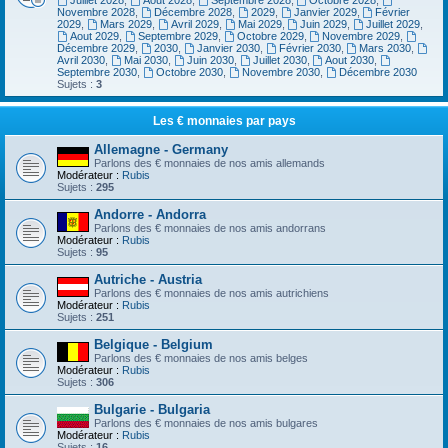
Juillet 2028
,
Aout 2028
,
Septembre 2028
,
Octobre 2028
,
Novembre 2028
,
Décembre 2028
,
2029
,
Janvier 2029
,
Février
2029
,
Mars 2029
,
Avril 2029
,
Mai 2029
,
Juin 2029
,
Juillet 2029
,
Aout 2029
,
Septembre 2029
,
Octobre 2029
,
Novembre 2029
,
Décembre 2029
,
2030
,
Janvier 2030
,
Février 2030
,
Mars 2030
,
Avril 2030
,
Mai 2030
,
Juin 2030
,
Juillet 2030
,
Aout 2030
,
Septembre 2030
,
Octobre 2030
,
Novembre 2030
,
Décembre 2030
Sujets :
3
Les € monnaies par pays
Allemagne - Germany
Parlons des € monnaies de nos amis allemands
Modérateur :
Rubis
Sujets :
295
Andorre - Andorra
Parlons des € monnaies de nos amis andorrans
Modérateur :
Rubis
Sujets :
95
Autriche - Austria
Parlons des € monnaies de nos amis autrichiens
Modérateur :
Rubis
Sujets :
251
Belgique - Belgium
Parlons des € monnaies de nos amis belges
Modérateur :
Rubis
Sujets :
306
Bulgarie - Bulgaria
Parlons des € monnaies de nos amis bulgares
Modérateur :
Rubis
Sujets :
16