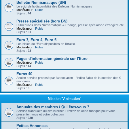
Bulletin Numismatique (BN)
Le suivi de la disponibilité des Bulletins Numismatiques
Modérateur :
Rubis
Sujets :
44
Presse spécialisée (hors BN)
Publications dans Numismatique & Change, presse spécialisée étrangère etc.
Modérateur :
Rubis
Sujets :
31
Euro 3, Euro 4, Euro 5
Les bibles de l'Euro disponibles en librairie.
Modérateur :
Rubis
Sujets :
23
Pages d'information générale sur l'Euro
Modérateur :
Rubis
Sujets :
14
Eurox 40
Ancien service proposé par l'association - l'indice fiable de la cotation des €
monnaies.
Modérateur :
Rubis
Sujets :
9
Mission "Animation"
Annuaire des membres / Qui êtes-vous ?
Service d'annuaire du site internet. Profitez de cette rubrique pour vous
présenter, vous et votre collection !
Sujets :
230
Petites Annonces