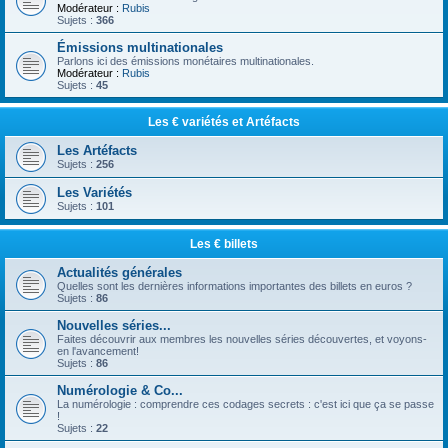
Modérateur :
Rubis
Sujets :
366
Émissions multinationales
Parlons ici des émissions monétaires multinationales.
Modérateur :
Rubis
Sujets :
45
Les € variétés et Artéfacts
Les Artéfacts
Sujets :
256
Les Variétés
Sujets :
101
Les € billets
Actualités générales
Quelles sont les dernières informations importantes des billets en euros ?
Sujets :
86
Nouvelles séries...
Faites découvrir aux membres les nouvelles séries découvertes, et voyons-
en l'avancement!
Sujets :
86
Numérologie & Co...
La numérologie : comprendre ces codages secrets : c'est ici que ça se passe
!
Sujets :
22