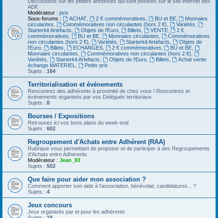
Discussions sur les petites annonces qui sont postées sur le site internet des
AD€
Modérateur :
jore
Sous-forums :
ACHAT
,
2 € commémoratives
,
BU et BE
,
Monnaies
circulantes
,
Commémoratives non circulantes (hors 2 €)
,
Variétés
,
Starterkit Artefacts
,
Objets de l'Euro
,
Billets
,
VENTE
,
2 €
commémoratives
,
BU et BE
,
Monnaies circulantes
,
Commémoratives
non circulantes (hors 2 €)
,
Variétés
,
Starterkit Artefacts
,
Objets de
l'Euro
,
Billets
,
ECHANGES
,
2 € commémoratives
,
BU et BE
,
Monnaies circulantes
,
Commémoratives non circulantes (hors 2 €)
,
Variétés
,
Starterkit Artefacts
,
Objets de l'Euro
,
Billets
,
Achat vente
échange MATERIEL
,
Petits prix
Sujets :
164
Territorialisation et événements
Rencontrez des adhérents à proximité de chez vous ! Rencontres et
événements organisés par vos Délégués territoriaux
Sujets :
8
Bourses / Expositions
Retrouvez ici vos bons plans du week-end
Sujets :
602
Regroupement d'Achats entre Adhérent (RAA)
Rubrique vous permettant de proposer et de participer à des Regroupements
d'Achats entre Adhérents
Modérateur :
Jean_93
Sujets :
502
Que faire pour aider mon association ?
Comment apporter son aide à l'association, bénévolat, candidatures... ?
Sujets :
4
Jeux concours
Jeux organisés par et pour les adhérents
Sujets :
19