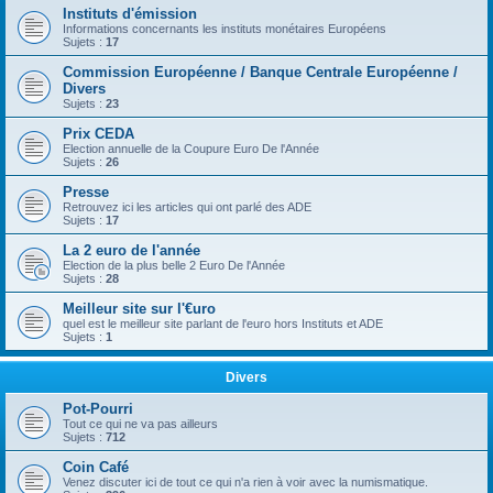
Instituts d'émission
Informations concernants les instituts monétaires Européens
Sujets :
17
Commission Européenne / Banque Centrale Européenne /
Divers
Sujets :
23
Prix CEDA
Election annuelle de la Coupure Euro De l'Année
Sujets :
26
Presse
Retrouvez ici les articles qui ont parlé des ADE
Sujets :
17
La 2 euro de l'année
Election de la plus belle 2 Euro De l'Année
Sujets :
28
Meilleur site sur l'€uro
quel est le meilleur site parlant de l'euro hors Instituts et ADE
Sujets :
1
Divers
Pot-Pourri
Tout ce qui ne va pas ailleurs
Sujets :
712
Coin Café
Venez discuter ici de tout ce qui n'a rien à voir avec la numismatique.