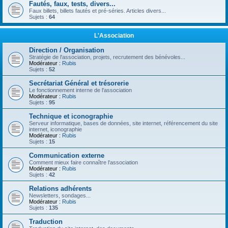
Fautés, faux, tests, divers...
Faux billets, billets fautés et pré-séries. Articles divers...
Sujets :
64
L'Association
Direction / Organisation
Stratégie de l'association, projets, recrutement des bénévoles...
Modérateur :
Rubis
Sujets :
52
Secrétariat Général et trésorerie
Le fonctionnement interne de l'association
Modérateur :
Rubis
Sujets :
95
Technique et iconographie
Serveur informatique, bases de données, site internet, référencement du site
internet, iconographie
Modérateur :
Rubis
Sujets :
15
Communication externe
Comment mieux faire connaître l'association
Modérateur :
Rubis
Sujets :
42
Relations adhérents
Newsletters, sondages...
Modérateur :
Rubis
Sujets :
135
Traduction