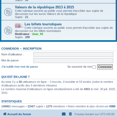
Sujets :
50
Valeurs de la république 2013 à 2015
Cette rubrique ouverte au public vous permet d'accéder aux sujets de
discussion sur les euros Valeurs de la république
Sujets :
21
Les billets touristiques
Cette rubrique ouverte au public vous permet d'accéder aux sujets de
discussion sur les billets touristiques
Modérateur :
Jean_93
Sujets :
288
CONNEXION
•
INSCRIPTION
Nom d’utilisateur :
Mot de passe :
J’ai oublié mon mot de passe
Se souvenir de moi
QUI EST EN LIGNE ?
Au total, il y a
56
utilisateurs en ligne :: 3 inscrits, 0 invisible et 53 invités (selon le nombre
d’utilisateurs actifs des 5 dernières minutes)
Le nombre maximal d’utilisateurs en ligne simultanément a été de
4401
le mer. 30 juil. 2025,
2h41
STATISTIQUES
146861
messages •
11567
sujets •
1270
membres • Notre membre le plus récent est
4365
Accueil du forum
Fuseau horaire sur
UTC+02:00