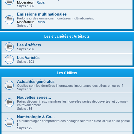
Modérateur :
Rubis
Sujets :
366
Émissions multinationales
Parlons ici des émissions monétaires multinationales.
Modérateur :
Rubis
Sujets :
45
Les € variétés et Artéfacts
Les Artéfacts
Sujets :
256
Les Variétés
Sujets :
101
Les € billets
Actualités générales
Quelles sont les dernières informations importantes des billets en euros ?
Sujets :
86
Nouvelles séries...
Faites découvrir aux membres les nouvelles séries découvertes, et voyons-
en l'avancement!
Sujets :
86
Numérologie & Co...
La numérologie : comprendre ces codages secrets : c'est ici que ça se passe
!
Sujets :
22