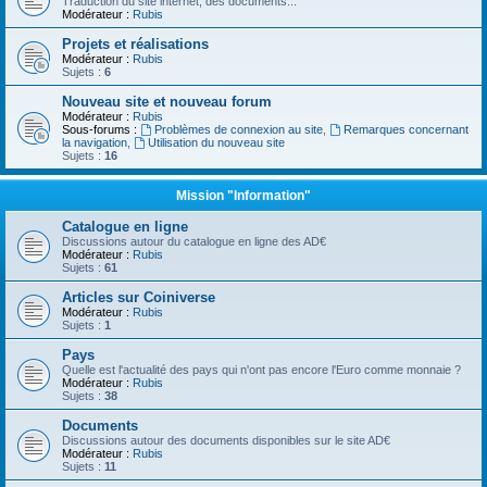
Traduction du site internet, des documents...
Modérateur :
Rubis
Projets et réalisations
Modérateur :
Rubis
Sujets :
6
Nouveau site et nouveau forum
Modérateur :
Rubis
Sous-forums :
Problèmes de connexion au site
,
Remarques concernant
la navigation
,
Utilisation du nouveau site
Sujets :
16
Mission "Information"
Catalogue en ligne
Discussions autour du catalogue en ligne des AD€
Modérateur :
Rubis
Sujets :
61
Articles sur Coiniverse
Modérateur :
Rubis
Sujets :
1
Pays
Quelle est l'actualité des pays qui n'ont pas encore l'Euro comme monnaie ?
Modérateur :
Rubis
Sujets :
38
Documents
Discussions autour des documents disponibles sur le site AD€
Modérateur :
Rubis
Sujets :
11