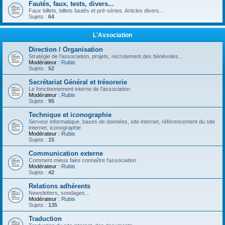
Fautés, faux, tests, divers...
Faux billets, billets fautés et pré-séries. Articles divers...
Sujets :
64
L'Association
Direction / Organisation
Stratégie de l'association, projets, recrutement des bénévoles...
Modérateur :
Rubis
Sujets :
52
Secrétariat Général et trésorerie
Le fonctionnement interne de l'association
Modérateur :
Rubis
Sujets :
95
Technique et iconographie
Serveur informatique, bases de données, site internet, référencement du site
internet, iconographie
Modérateur :
Rubis
Sujets :
15
Communication externe
Comment mieux faire connaître l'association
Modérateur :
Rubis
Sujets :
42
Relations adhérents
Newsletters, sondages...
Modérateur :
Rubis
Sujets :
135
Traduction