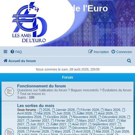
Les Amis de l'Euro
FAQ
Inscription
Connexion
R
Accueil du forum
e
Nous sommes le sam. 08 août 2026, 20h39
c
Forum
h
Fonctionnement du forum
e
Questions sur l'utilisation du forum ? Bogues rencontrés ? Évolutions du forum
? Tout se trouve ici.
r
Sujets :
100
c
Les sorties du mois
Sous-forums :
2026
,
Janvier 2026
,
Février 2026
,
Mars 2026
,
h
Avril 2026
,
Mai 2026
,
Juin 2026
,
Juillet 2026
,
Aout 2026
,
Septembre 2026
,
Octobre 2026
,
Novembre 2026
,
Décembre 2026
,
e
2027
,
Janvier 2027
,
Février 2027
,
Mars 2027
,
Avril 2027
,
Mai
2027
,
Juin 2027
,
Juillet 2027
,
Aout 2027
,
Septembre 2027
,
r
Octobre 2027
,
Novembre 2027
,
Décembre 2027
,
2028
,
Janvier
2028
,
Février 2028
,
Mars 2028
,
Avril 2028
,
Mai 2028
,
Juin 2028
,