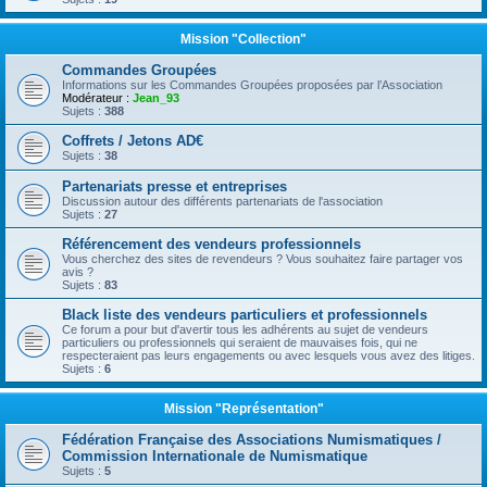
Mission "Collection"
Commandes Groupées
Informations sur les Commandes Groupées proposées par l’Association
Modérateur :
Jean_93
Sujets :
388
Coffrets / Jetons AD€
Sujets :
38
Partenariats presse et entreprises
Discussion autour des différents partenariats de l'association
Sujets :
27
Référencement des vendeurs professionnels
Vous cherchez des sites de revendeurs ? Vous souhaitez faire partager vos
avis ?
Sujets :
83
Black liste des vendeurs particuliers et professionnels
Ce forum a pour but d'avertir tous les adhérents au sujet de vendeurs
particuliers ou professionnels qui seraient de mauvaises fois, qui ne
respecteraient pas leurs engagements ou avec lesquels vous avez des litiges.
Sujets :
6
Mission "Représentation"
Fédération Française des Associations Numismatiques /
Commission Internationale de Numismatique
Sujets :
5