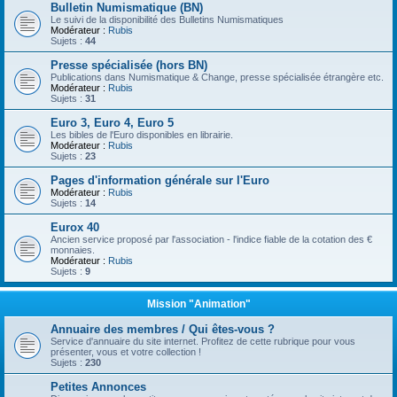
Bulletin Numismatique (BN)
Le suivi de la disponibilité des Bulletins Numismatiques
Modérateur :
Rubis
Sujets :
44
Presse spécialisée (hors BN)
Publications dans Numismatique & Change, presse spécialisée étrangère etc.
Modérateur :
Rubis
Sujets :
31
Euro 3, Euro 4, Euro 5
Les bibles de l'Euro disponibles en librairie.
Modérateur :
Rubis
Sujets :
23
Pages d'information générale sur l'Euro
Modérateur :
Rubis
Sujets :
14
Eurox 40
Ancien service proposé par l'association - l'indice fiable de la cotation des €
monnaies.
Modérateur :
Rubis
Sujets :
9
Mission "Animation"
Annuaire des membres / Qui êtes-vous ?
Service d'annuaire du site internet. Profitez de cette rubrique pour vous
présenter, vous et votre collection !
Sujets :
230
Petites Annonces