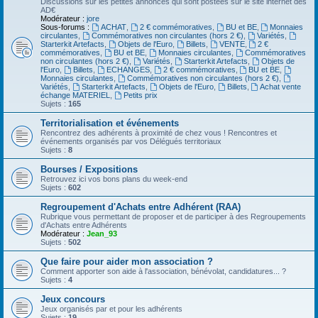
Discussions sur les petites annonces qui sont postées sur le site internet des
AD€
Modérateur :
jore
Sous-forums :
ACHAT
,
2 € commémoratives
,
BU et BE
,
Monnaies
circulantes
,
Commémoratives non circulantes (hors 2 €)
,
Variétés
,
Starterkit Artefacts
,
Objets de l'Euro
,
Billets
,
VENTE
,
2 €
commémoratives
,
BU et BE
,
Monnaies circulantes
,
Commémoratives
non circulantes (hors 2 €)
,
Variétés
,
Starterkit Artefacts
,
Objets de
l'Euro
,
Billets
,
ECHANGES
,
2 € commémoratives
,
BU et BE
,
Monnaies circulantes
,
Commémoratives non circulantes (hors 2 €)
,
Variétés
,
Starterkit Artefacts
,
Objets de l'Euro
,
Billets
,
Achat vente
échange MATERIEL
,
Petits prix
Sujets :
165
Territorialisation et événements
Rencontrez des adhérents à proximité de chez vous ! Rencontres et
événements organisés par vos Délégués territoriaux
Sujets :
8
Bourses / Expositions
Retrouvez ici vos bons plans du week-end
Sujets :
602
Regroupement d'Achats entre Adhérent (RAA)
Rubrique vous permettant de proposer et de participer à des Regroupements
d'Achats entre Adhérents
Modérateur :
Jean_93
Sujets :
502
Que faire pour aider mon association ?
Comment apporter son aide à l'association, bénévolat, candidatures... ?
Sujets :
4
Jeux concours
Jeux organisés par et pour les adhérents
Sujets :
19