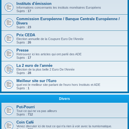
Instituts d'émission
Informations concernants les instituts monétaires Européens
Sujets :
17
Commission Européenne / Banque Centrale Européenne /
Divers
Sujets :
23
Prix CEDA
Election annuelle de la Coupure Euro De l'Année
Sujets :
26
Presse
Retrouvez ici les articles qui ont parlé des ADE
Sujets :
17
La 2 euro de l'année
Election de la plus belle 2 Euro De l'Année
Sujets :
28
Meilleur site sur l'€uro
quel est le meilleur site parlant de l'euro hors Instituts et ADE
Sujets :
1
Divers
Pot-Pourri
Tout ce qui ne va pas ailleurs
Sujets :
712
Coin Café
Venez discuter ici de tout ce qui n'a rien à voir avec la numismatique.