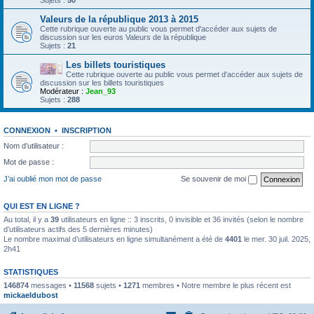
Sujets :
50
Valeurs de la république 2013 à 2015
Cette rubrique ouverte au public vous permet d'accéder aux sujets de
discussion sur les euros Valeurs de la république
Sujets :
21
Les billets touristiques
Cette rubrique ouverte au public vous permet d'accéder aux sujets de
discussion sur les billets touristiques
Modérateur :
Jean_93
Sujets :
288
CONNEXION
•
INSCRIPTION
Nom d’utilisateur :
Mot de passe :
J’ai oublié mon mot de passe
Se souvenir de moi
QUI EST EN LIGNE ?
Au total, il y a
39
utilisateurs en ligne :: 3 inscrits, 0 invisible et 36 invités (selon le nombre
d’utilisateurs actifs des 5 dernières minutes)
Le nombre maximal d’utilisateurs en ligne simultanément a été de
4401
le mer. 30 juil. 2025,
2h41
STATISTIQUES
146874
messages •
11568
sujets •
1271
membres • Notre membre le plus récent est
mickaeldubost