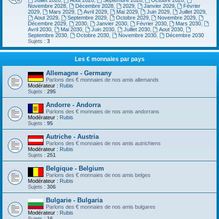
Juillet 2028
,
Aout 2028
,
Septembre 2028
,
Octobre 2028
,
Novembre 2028
,
Décembre 2028
,
2029
,
Janvier 2029
,
Février
2029
,
Mars 2029
,
Avril 2029
,
Mai 2029
,
Juin 2029
,
Juillet 2029
,
Aout 2029
,
Septembre 2029
,
Octobre 2029
,
Novembre 2029
,
Décembre 2029
,
2030
,
Janvier 2030
,
Février 2030
,
Mars 2030
,
Avril 2030
,
Mai 2030
,
Juin 2030
,
Juillet 2030
,
Aout 2030
,
Septembre 2030
,
Octobre 2030
,
Novembre 2030
,
Décembre 2030
Sujets :
3
Les € monnaies par pays
Allemagne - Germany
Parlons des € monnaies de nos amis allemands
Modérateur :
Rubis
Sujets :
295
Andorre - Andorra
Parlons des € monnaies de nos amis andorrans
Modérateur :
Rubis
Sujets :
95
Autriche - Austria
Parlons des € monnaies de nos amis autrichiens
Modérateur :
Rubis
Sujets :
251
Belgique - Belgium
Parlons des € monnaies de nos amis belges
Modérateur :
Rubis
Sujets :
306
Bulgarie - Bulgaria
Parlons des € monnaies de nos amis bulgares
Modérateur :
Rubis
Sujets :
16