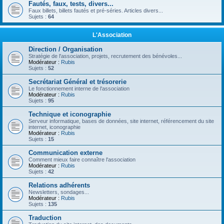
Fautés, faux, tests, divers...
Faux billets, billets fautés et pré-séries. Articles divers...
Sujets :
64
L'Association
Direction / Organisation
Stratégie de l'association, projets, recrutement des bénévoles...
Modérateur :
Rubis
Sujets :
52
Secrétariat Général et trésorerie
Le fonctionnement interne de l'association
Modérateur :
Rubis
Sujets :
95
Technique et iconographie
Serveur informatique, bases de données, site internet, référencement du site
internet, iconographie
Modérateur :
Rubis
Sujets :
15
Communication externe
Comment mieux faire connaître l'association
Modérateur :
Rubis
Sujets :
42
Relations adhérents
Newsletters, sondages...
Modérateur :
Rubis
Sujets :
135
Traduction