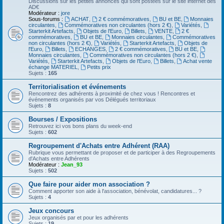
Discussions sur les petites annonces qui sont postées sur le site internet des
AD€
Modérateur :
jore
Sous-forums :
ACHAT
,
2 € commémoratives
,
BU et BE
,
Monnaies
circulantes
,
Commémoratives non circulantes (hors 2 €)
,
Variétés
,
Starterkit Artefacts
,
Objets de l'Euro
,
Billets
,
VENTE
,
2 €
commémoratives
,
BU et BE
,
Monnaies circulantes
,
Commémoratives
non circulantes (hors 2 €)
,
Variétés
,
Starterkit Artefacts
,
Objets de
l'Euro
,
Billets
,
ECHANGES
,
2 € commémoratives
,
BU et BE
,
Monnaies circulantes
,
Commémoratives non circulantes (hors 2 €)
,
Variétés
,
Starterkit Artefacts
,
Objets de l'Euro
,
Billets
,
Achat vente
échange MATERIEL
,
Petits prix
Sujets :
165
Territorialisation et événements
Rencontrez des adhérents à proximité de chez vous ! Rencontres et
événements organisés par vos Délégués territoriaux
Sujets :
8
Bourses / Expositions
Retrouvez ici vos bons plans du week-end
Sujets :
602
Regroupement d'Achats entre Adhérent (RAA)
Rubrique vous permettant de proposer et de participer à des Regroupements
d'Achats entre Adhérents
Modérateur :
Jean_93
Sujets :
502
Que faire pour aider mon association ?
Comment apporter son aide à l'association, bénévolat, candidatures... ?
Sujets :
4
Jeux concours
Jeux organisés par et pour les adhérents
Sujets :
19