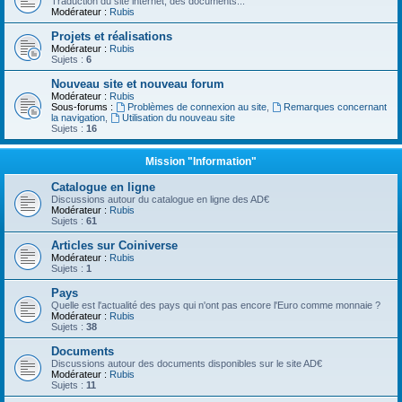
Traduction du site internet, des documents...
Modérateur :
Rubis
Projets et réalisations
Modérateur :
Rubis
Sujets :
6
Nouveau site et nouveau forum
Modérateur :
Rubis
Sous-forums :
Problèmes de connexion au site
,
Remarques concernant
la navigation
,
Utilisation du nouveau site
Sujets :
16
Mission "Information"
Catalogue en ligne
Discussions autour du catalogue en ligne des AD€
Modérateur :
Rubis
Sujets :
61
Articles sur Coiniverse
Modérateur :
Rubis
Sujets :
1
Pays
Quelle est l'actualité des pays qui n'ont pas encore l'Euro comme monnaie ?
Modérateur :
Rubis
Sujets :
38
Documents
Discussions autour des documents disponibles sur le site AD€
Modérateur :
Rubis
Sujets :
11