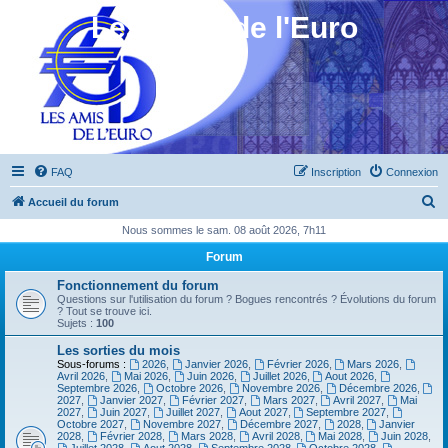
Les Amis de l'Euro
FAQ
Inscription
Connexion
R
Accueil du forum
e
Nous sommes le sam. 08 août 2026, 7h11
c
Forum
h
Fonctionnement du forum
e
Questions sur l'utilisation du forum ? Bogues rencontrés ? Évolutions du forum
? Tout se trouve ici.
r
Sujets :
100
c
Les sorties du mois
Sous-forums :
2026
,
Janvier 2026
,
Février 2026
,
Mars 2026
,
h
Avril 2026
,
Mai 2026
,
Juin 2026
,
Juillet 2026
,
Aout 2026
,
Septembre 2026
,
Octobre 2026
,
Novembre 2026
,
Décembre 2026
,
e
2027
,
Janvier 2027
,
Février 2027
,
Mars 2027
,
Avril 2027
,
Mai
2027
,
Juin 2027
,
Juillet 2027
,
Aout 2027
,
Septembre 2027
,
r
Octobre 2027
,
Novembre 2027
,
Décembre 2027
,
2028
,
Janvier
2028
,
Février 2028
,
Mars 2028
,
Avril 2028
,
Mai 2028
,
Juin 2028
,