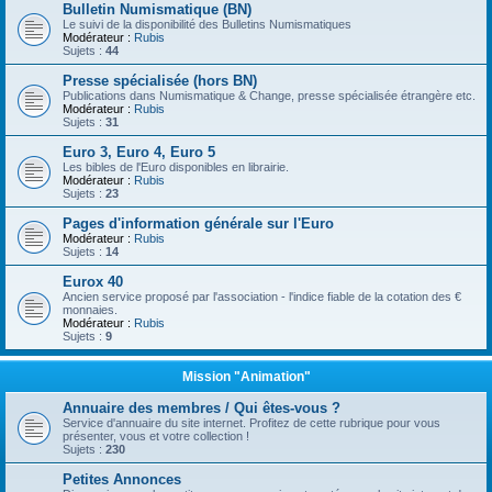
Bulletin Numismatique (BN)
Le suivi de la disponibilité des Bulletins Numismatiques
Modérateur :
Rubis
Sujets :
44
Presse spécialisée (hors BN)
Publications dans Numismatique & Change, presse spécialisée étrangère etc.
Modérateur :
Rubis
Sujets :
31
Euro 3, Euro 4, Euro 5
Les bibles de l'Euro disponibles en librairie.
Modérateur :
Rubis
Sujets :
23
Pages d'information générale sur l'Euro
Modérateur :
Rubis
Sujets :
14
Eurox 40
Ancien service proposé par l'association - l'indice fiable de la cotation des €
monnaies.
Modérateur :
Rubis
Sujets :
9
Mission "Animation"
Annuaire des membres / Qui êtes-vous ?
Service d'annuaire du site internet. Profitez de cette rubrique pour vous
présenter, vous et votre collection !
Sujets :
230
Petites Annonces