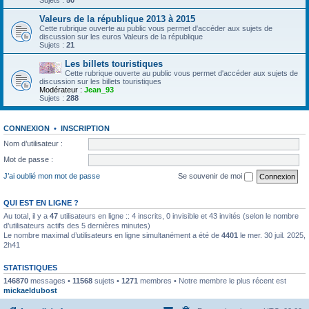
Sujets :
50
Valeurs de la république 2013 à 2015
Cette rubrique ouverte au public vous permet d'accéder aux sujets de
discussion sur les euros Valeurs de la république
Sujets :
21
Les billets touristiques
Cette rubrique ouverte au public vous permet d'accéder aux sujets de
discussion sur les billets touristiques
Modérateur :
Jean_93
Sujets :
288
CONNEXION
•
INSCRIPTION
Nom d’utilisateur :
Mot de passe :
J’ai oublié mon mot de passe
Se souvenir de moi
QUI EST EN LIGNE ?
Au total, il y a
47
utilisateurs en ligne :: 4 inscrits, 0 invisible et 43 invités (selon le nombre
d’utilisateurs actifs des 5 dernières minutes)
Le nombre maximal d’utilisateurs en ligne simultanément a été de
4401
le mer. 30 juil. 2025,
2h41
STATISTIQUES
146870
messages •
11568
sujets •
1271
membres • Notre membre le plus récent est
mickaeldubost