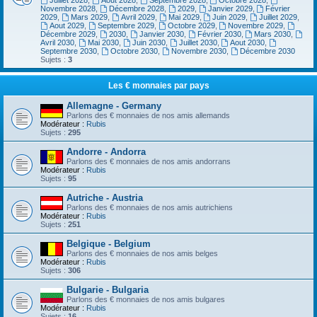
Juillet 2028
,
Aout 2028
,
Septembre 2028
,
Octobre 2028
,
Novembre 2028
,
Décembre 2028
,
2029
,
Janvier 2029
,
Février
2029
,
Mars 2029
,
Avril 2029
,
Mai 2029
,
Juin 2029
,
Juillet 2029
,
Aout 2029
,
Septembre 2029
,
Octobre 2029
,
Novembre 2029
,
Décembre 2029
,
2030
,
Janvier 2030
,
Février 2030
,
Mars 2030
,
Avril 2030
,
Mai 2030
,
Juin 2030
,
Juillet 2030
,
Aout 2030
,
Septembre 2030
,
Octobre 2030
,
Novembre 2030
,
Décembre 2030
Sujets :
3
Les € monnaies par pays
Allemagne - Germany
Parlons des € monnaies de nos amis allemands
Modérateur :
Rubis
Sujets :
295
Andorre - Andorra
Parlons des € monnaies de nos amis andorrans
Modérateur :
Rubis
Sujets :
95
Autriche - Austria
Parlons des € monnaies de nos amis autrichiens
Modérateur :
Rubis
Sujets :
251
Belgique - Belgium
Parlons des € monnaies de nos amis belges
Modérateur :
Rubis
Sujets :
306
Bulgarie - Bulgaria
Parlons des € monnaies de nos amis bulgares
Modérateur :
Rubis
Sujets :
16