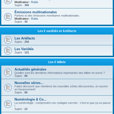
Modérateur :
Rubis
Sujets :
366
Émissions multinationales
Parlons ici des émissions monétaires multinationales.
Modérateur :
Rubis
Sujets :
45
Les € variétés et Artéfacts
Les Artéfacts
Sujets :
256
Les Variétés
Sujets :
101
Les € billets
Actualités générales
Quelles sont les dernières informations importantes des billets en euros ?
Sujets :
86
Nouvelles séries...
Faites découvrir aux membres les nouvelles séries découvertes, et voyons-
en l'avancement!
Sujets :
86
Numérologie & Co...
La numérologie : comprendre ces codages secrets : c'est ici que ça se passe
!
Sujets :
22