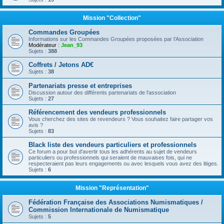
Mission "Collection"
Commandes Groupées
Informations sur les Commandes Groupées proposées par l’Association
Modérateur :
Jean_93
Sujets :
388
Coffrets / Jetons AD€
Sujets :
38
Partenariats presse et entreprises
Discussion autour des différents partenariats de l'association
Sujets :
27
Référencement des vendeurs professionnels
Vous cherchez des sites de revendeurs ? Vous souhaitez faire partager vos
avis ?
Sujets :
83
Black liste des vendeurs particuliers et professionnels
Ce forum a pour but d'avertir tous les adhérents au sujet de vendeurs
particuliers ou professionnels qui seraient de mauvaises fois, qui ne
respecteraient pas leurs engagements ou avec lesquels vous avez des litiges.
Sujets :
6
Mission "Représentation"
Fédération Française des Associations Numismatiques /
Commission Internationale de Numismatique
Sujets :
5