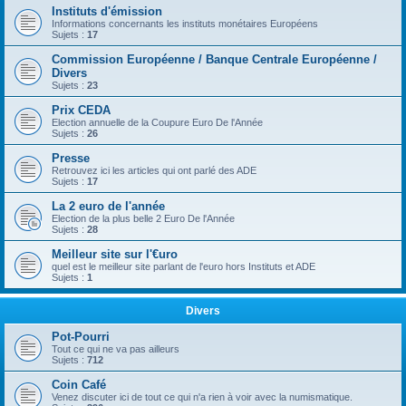
Instituts d'émission
Informations concernants les instituts monétaires Européens
Sujets :
17
Commission Européenne / Banque Centrale Européenne /
Divers
Sujets :
23
Prix CEDA
Election annuelle de la Coupure Euro De l'Année
Sujets :
26
Presse
Retrouvez ici les articles qui ont parlé des ADE
Sujets :
17
La 2 euro de l'année
Election de la plus belle 2 Euro De l'Année
Sujets :
28
Meilleur site sur l'€uro
quel est le meilleur site parlant de l'euro hors Instituts et ADE
Sujets :
1
Divers
Pot-Pourri
Tout ce qui ne va pas ailleurs
Sujets :
712
Coin Café
Venez discuter ici de tout ce qui n'a rien à voir avec la numismatique.