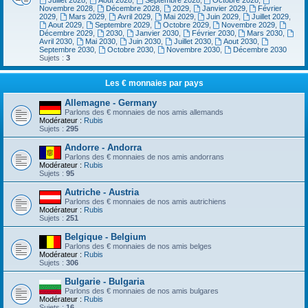
Juillet 2028
,
Aout 2028
,
Septembre 2028
,
Octobre 2028
,
Novembre 2028
,
Décembre 2028
,
2029
,
Janvier 2029
,
Février
2029
,
Mars 2029
,
Avril 2029
,
Mai 2029
,
Juin 2029
,
Juillet 2029
,
Aout 2029
,
Septembre 2029
,
Octobre 2029
,
Novembre 2029
,
Décembre 2029
,
2030
,
Janvier 2030
,
Février 2030
,
Mars 2030
,
Avril 2030
,
Mai 2030
,
Juin 2030
,
Juillet 2030
,
Aout 2030
,
Septembre 2030
,
Octobre 2030
,
Novembre 2030
,
Décembre 2030
Sujets :
3
Les € monnaies par pays
Allemagne - Germany
Parlons des € monnaies de nos amis allemands
Modérateur :
Rubis
Sujets :
295
Andorre - Andorra
Parlons des € monnaies de nos amis andorrans
Modérateur :
Rubis
Sujets :
95
Autriche - Austria
Parlons des € monnaies de nos amis autrichiens
Modérateur :
Rubis
Sujets :
251
Belgique - Belgium
Parlons des € monnaies de nos amis belges
Modérateur :
Rubis
Sujets :
306
Bulgarie - Bulgaria
Parlons des € monnaies de nos amis bulgares
Modérateur :
Rubis
Sujets :
16