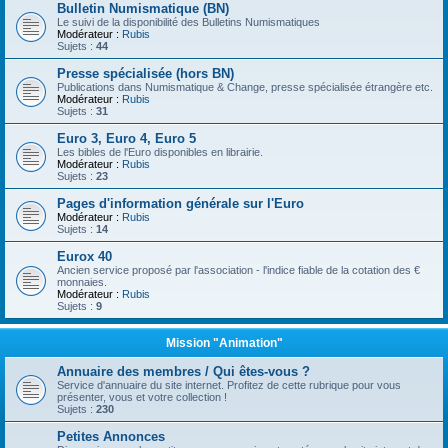
Bulletin Numismatique (BN)
Le suivi de la disponibilité des Bulletins Numismatiques
Modérateur :
Rubis
Sujets :
44
Presse spécialisée (hors BN)
Publications dans Numismatique & Change, presse spécialisée étrangère etc.
Modérateur :
Rubis
Sujets :
31
Euro 3, Euro 4, Euro 5
Les bibles de l'Euro disponibles en librairie.
Modérateur :
Rubis
Sujets :
23
Pages d'information générale sur l'Euro
Modérateur :
Rubis
Sujets :
14
Eurox 40
Ancien service proposé par l'association - l'indice fiable de la cotation des €
monnaies.
Modérateur :
Rubis
Sujets :
9
Mission "Animation"
Annuaire des membres / Qui êtes-vous ?
Service d'annuaire du site internet. Profitez de cette rubrique pour vous
présenter, vous et votre collection !
Sujets :
230
Petites Annonces