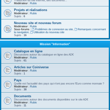
Traduction du site internet, des documents...
Modérateur :
Rubis
Projets et réalisations
Modérateur :
Rubis
Sujets :
6
Nouveau site et nouveau forum
Modérateur :
Rubis
Sous-forums :
Problèmes de connexion au site
,
Remarques concernant
la navigation
,
Utilisation du nouveau site
Sujets :
16
Mission "Information"
Catalogue en ligne
Discussions autour du catalogue en ligne des AD€
Modérateur :
Rubis
Sujets :
61
Articles sur Coiniverse
Modérateur :
Rubis
Sujets :
1
Pays
Quelle est l'actualité des pays qui n'ont pas encore l'Euro comme monnaie ?
Modérateur :
Rubis
Sujets :
38
Documents
Discussions autour des documents disponibles sur le site AD€
Modérateur :
Rubis
Sujets :
11