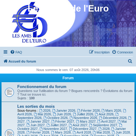
Les Amis de l'Euro
FAQ
Inscription
Connexion
R
Accueil du forum
e
Nous sommes le ven. 07 août 2026, 20h06
c
Forum
h
Fonctionnement du forum
e
Questions sur l'utilisation du forum ? Bogues rencontrés ? Évolutions du forum
? Tout se trouve ici.
r
Sujets :
100
c
Les sorties du mois
Sous-forums :
2026
,
Janvier 2026
,
Février 2026
,
Mars 2026
,
h
Avril 2026
,
Mai 2026
,
Juin 2026
,
Juillet 2026
,
Aout 2026
,
Septembre 2026
,
Octobre 2026
,
Novembre 2026
,
Décembre 2026
,
e
2027
,
Janvier 2027
,
Février 2027
,
Mars 2027
,
Avril 2027
,
Mai
2027
,
Juin 2027
,
Juillet 2027
,
Aout 2027
,
Septembre 2027
,
r
Octobre 2027
,
Novembre 2027
,
Décembre 2027
,
2028
,
Janvier
2028
,
Février 2028
,
Mars 2028
,
Avril 2028
,
Mai 2028
,
Juin 2028
,