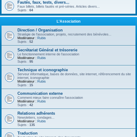
Fautés, faux, tests, divers...
Faux billets, billets fautés et pré-séries. Articles divers...
Sujets :
64
L'Association
Direction / Organisation
Stratégie de l'association, projets, recrutement des bénévoles...
Modérateur :
Rubis
Sujets :
52
Secrétariat Général et trésorerie
Le fonctionnement interne de l'association
Modérateur :
Rubis
Sujets :
95
Technique et iconographie
Serveur informatique, bases de données, site internet, référencement du site
internet, iconographie
Modérateur :
Rubis
Sujets :
15
Communication externe
Comment mieux faire connaître l'association
Modérateur :
Rubis
Sujets :
42
Relations adhérents
Newsletters, sondages...
Modérateur :
Rubis
Sujets :
135
Traduction