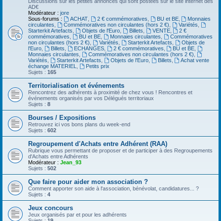
Discussions sur les petites annonces qui sont postées sur le site internet des
AD€
Modérateur :
jore
Sous-forums :
ACHAT
,
2 € commémoratives
,
BU et BE
,
Monnaies
circulantes
,
Commémoratives non circulantes (hors 2 €)
,
Variétés
,
Starterkit Artefacts
,
Objets de l'Euro
,
Billets
,
VENTE
,
2 €
commémoratives
,
BU et BE
,
Monnaies circulantes
,
Commémoratives
non circulantes (hors 2 €)
,
Variétés
,
Starterkit Artefacts
,
Objets de
l'Euro
,
Billets
,
ECHANGES
,
2 € commémoratives
,
BU et BE
,
Monnaies circulantes
,
Commémoratives non circulantes (hors 2 €)
,
Variétés
,
Starterkit Artefacts
,
Objets de l'Euro
,
Billets
,
Achat vente
échange MATERIEL
,
Petits prix
Sujets :
165
Territorialisation et événements
Rencontrez des adhérents à proximité de chez vous ! Rencontres et
événements organisés par vos Délégués territoriaux
Sujets :
8
Bourses / Expositions
Retrouvez ici vos bons plans du week-end
Sujets :
602
Regroupement d'Achats entre Adhérent (RAA)
Rubrique vous permettant de proposer et de participer à des Regroupements
d'Achats entre Adhérents
Modérateur :
Jean_93
Sujets :
502
Que faire pour aider mon association ?
Comment apporter son aide à l'association, bénévolat, candidatures... ?
Sujets :
4
Jeux concours
Jeux organisés par et pour les adhérents
Sujets :
19