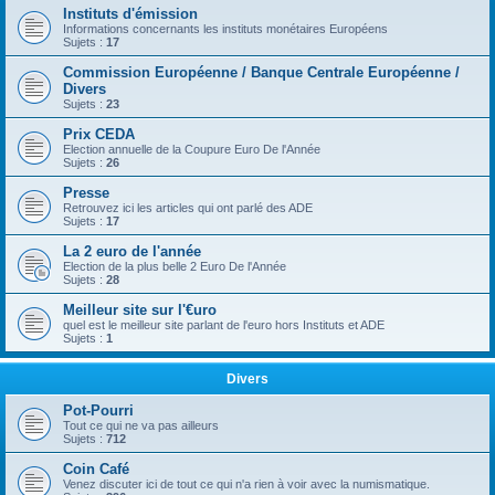
Instituts d'émission
Informations concernants les instituts monétaires Européens
Sujets :
17
Commission Européenne / Banque Centrale Européenne /
Divers
Sujets :
23
Prix CEDA
Election annuelle de la Coupure Euro De l'Année
Sujets :
26
Presse
Retrouvez ici les articles qui ont parlé des ADE
Sujets :
17
La 2 euro de l'année
Election de la plus belle 2 Euro De l'Année
Sujets :
28
Meilleur site sur l'€uro
quel est le meilleur site parlant de l'euro hors Instituts et ADE
Sujets :
1
Divers
Pot-Pourri
Tout ce qui ne va pas ailleurs
Sujets :
712
Coin Café
Venez discuter ici de tout ce qui n'a rien à voir avec la numismatique.