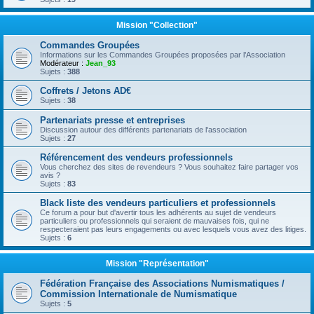
Mission "Collection"
Commandes Groupées
Informations sur les Commandes Groupées proposées par l’Association
Modérateur :
Jean_93
Sujets :
388
Coffrets / Jetons AD€
Sujets :
38
Partenariats presse et entreprises
Discussion autour des différents partenariats de l'association
Sujets :
27
Référencement des vendeurs professionnels
Vous cherchez des sites de revendeurs ? Vous souhaitez faire partager vos
avis ?
Sujets :
83
Black liste des vendeurs particuliers et professionnels
Ce forum a pour but d'avertir tous les adhérents au sujet de vendeurs
particuliers ou professionnels qui seraient de mauvaises fois, qui ne
respecteraient pas leurs engagements ou avec lesquels vous avez des litiges.
Sujets :
6
Mission "Représentation"
Fédération Française des Associations Numismatiques /
Commission Internationale de Numismatique
Sujets :
5