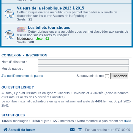
Sujets :
50
Valeurs de la république 2013 à 2015
Cette rubrique ouverte au public vous permet d'accéder aux sujets de
discussion sur les euros Valeurs de la république
Sujets :
21
Les billets touristiques
Cette rubrique ouverte au public vous permet d'accéder aux sujets de
discussion sur les billets touristiques
Modérateur :
Jean_93
Sujets :
288
CONNEXION
•
INSCRIPTION
Nom d’utilisateur :
Mot de passe :
J’ai oublié mon mot de passe
Se souvenir de moi
QUI EST EN LIGNE ?
Au total, il y a
39
utilisateurs en ligne :: 3 inscrits, 0 invisible et 36 invités (selon le nombre
d’utilisateurs actifs des 5 dernières minutes)
Le nombre maximal d’utilisateurs en ligne simultanément a été de
4401
le mer. 30 juil. 2025,
2h41
STATISTIQUES
146869
messages •
11568
sujets •
1270
membres • Notre membre le plus récent est
4365
Accueil du forum
Fuseau horaire sur
UTC+02:00