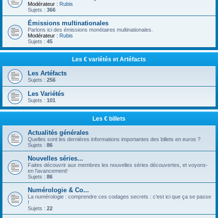
Modérateur :
Rubis
Sujets :
366
Émissions multinationales
Parlons ici des émissions monétaires multinationales.
Modérateur :
Rubis
Sujets :
45
Les € variétés et Artéfacts
Les Artéfacts
Sujets :
256
Les Variétés
Sujets :
101
Les € billets
Actualités générales
Quelles sont les dernières informations importantes des billets en euros ?
Sujets :
86
Nouvelles séries...
Faites découvrir aux membres les nouvelles séries découvertes, et voyons-
en l'avancement!
Sujets :
86
Numérologie & Co...
La numérologie : comprendre ces codages secrets : c'est ici que ça se passe
!
Sujets :
22