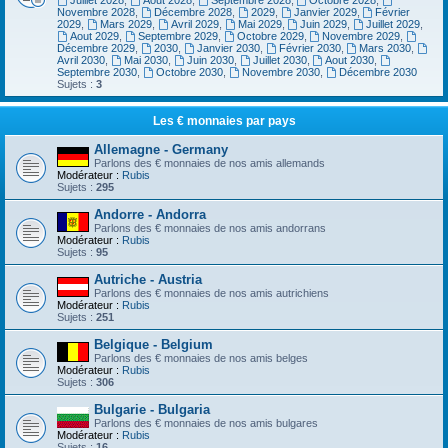
Juillet 2028
,
Aout 2028
,
Septembre 2028
,
Octobre 2028
,
Novembre 2028
,
Décembre 2028
,
2029
,
Janvier 2029
,
Février
2029
,
Mars 2029
,
Avril 2029
,
Mai 2029
,
Juin 2029
,
Juillet 2029
,
Aout 2029
,
Septembre 2029
,
Octobre 2029
,
Novembre 2029
,
Décembre 2029
,
2030
,
Janvier 2030
,
Février 2030
,
Mars 2030
,
Avril 2030
,
Mai 2030
,
Juin 2030
,
Juillet 2030
,
Aout 2030
,
Septembre 2030
,
Octobre 2030
,
Novembre 2030
,
Décembre 2030
Sujets :
3
Les € monnaies par pays
Allemagne - Germany
Parlons des € monnaies de nos amis allemands
Modérateur :
Rubis
Sujets :
295
Andorre - Andorra
Parlons des € monnaies de nos amis andorrans
Modérateur :
Rubis
Sujets :
95
Autriche - Austria
Parlons des € monnaies de nos amis autrichiens
Modérateur :
Rubis
Sujets :
251
Belgique - Belgium
Parlons des € monnaies de nos amis belges
Modérateur :
Rubis
Sujets :
306
Bulgarie - Bulgaria
Parlons des € monnaies de nos amis bulgares
Modérateur :
Rubis
Sujets :
16