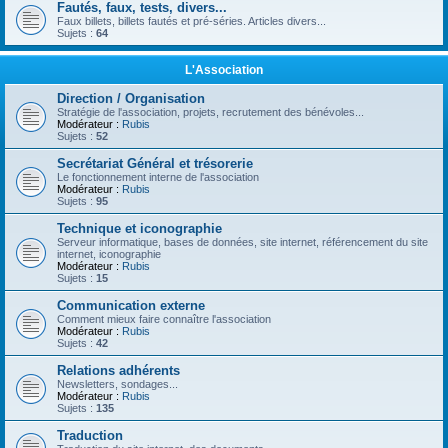
Fautés, faux, tests, divers...
Faux billets, billets fautés et pré-séries. Articles divers...
Sujets :
64
L'Association
Direction / Organisation
Stratégie de l'association, projets, recrutement des bénévoles...
Modérateur :
Rubis
Sujets :
52
Secrétariat Général et trésorerie
Le fonctionnement interne de l'association
Modérateur :
Rubis
Sujets :
95
Technique et iconographie
Serveur informatique, bases de données, site internet, référencement du site
internet, iconographie
Modérateur :
Rubis
Sujets :
15
Communication externe
Comment mieux faire connaître l'association
Modérateur :
Rubis
Sujets :
42
Relations adhérents
Newsletters, sondages...
Modérateur :
Rubis
Sujets :
135
Traduction