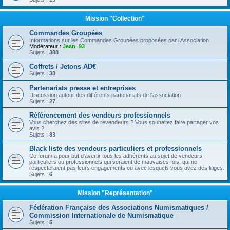
Mission "Collection"
Commandes Groupées
Informations sur les Commandes Groupées proposées par l’Association
Modérateur :
Jean_93
Sujets :
388
Coffrets / Jetons AD€
Sujets :
38
Partenariats presse et entreprises
Discussion autour des différents partenariats de l'association
Sujets :
27
Référencement des vendeurs professionnels
Vous cherchez des sites de revendeurs ? Vous souhaitez faire partager vos
avis ?
Sujets :
83
Black liste des vendeurs particuliers et professionnels
Ce forum a pour but d'avertir tous les adhérents au sujet de vendeurs
particuliers ou professionnels qui seraient de mauvaises fois, qui ne
respecteraient pas leurs engagements ou avec lesquels vous avez des litiges.
Sujets :
6
Mission "Représentation"
Fédération Française des Associations Numismatiques /
Commission Internationale de Numismatique
Sujets :
5