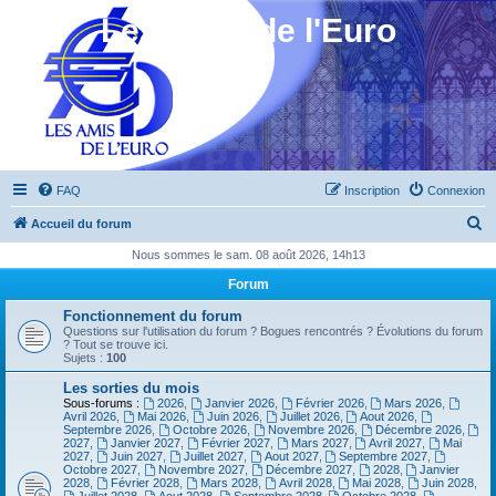
Les Amis de l'Euro
FAQ
Inscription
Connexion
R
Accueil du forum
e
Nous sommes le sam. 08 août 2026, 14h13
c
Forum
h
Fonctionnement du forum
e
Questions sur l'utilisation du forum ? Bogues rencontrés ? Évolutions du forum
? Tout se trouve ici.
r
Sujets :
100
c
Les sorties du mois
Sous-forums :
2026
,
Janvier 2026
,
Février 2026
,
Mars 2026
,
h
Avril 2026
,
Mai 2026
,
Juin 2026
,
Juillet 2026
,
Aout 2026
,
Septembre 2026
,
Octobre 2026
,
Novembre 2026
,
Décembre 2026
,
e
2027
,
Janvier 2027
,
Février 2027
,
Mars 2027
,
Avril 2027
,
Mai
2027
,
Juin 2027
,
Juillet 2027
,
Aout 2027
,
Septembre 2027
,
r
Octobre 2027
,
Novembre 2027
,
Décembre 2027
,
2028
,
Janvier
2028
,
Février 2028
,
Mars 2028
,
Avril 2028
,
Mai 2028
,
Juin 2028
,