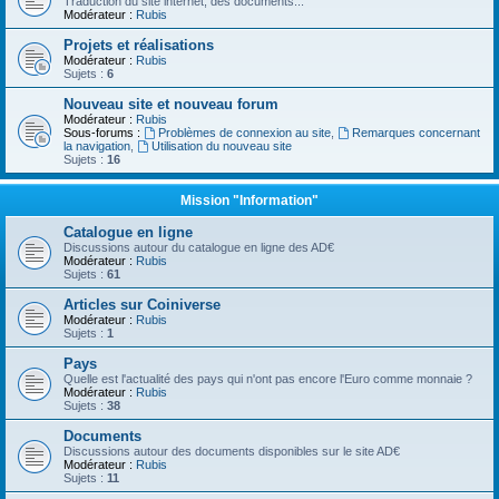
Traduction du site internet, des documents...
Modérateur :
Rubis
Projets et réalisations
Modérateur :
Rubis
Sujets :
6
Nouveau site et nouveau forum
Modérateur :
Rubis
Sous-forums :
Problèmes de connexion au site
,
Remarques concernant
la navigation
,
Utilisation du nouveau site
Sujets :
16
Mission "Information"
Catalogue en ligne
Discussions autour du catalogue en ligne des AD€
Modérateur :
Rubis
Sujets :
61
Articles sur Coiniverse
Modérateur :
Rubis
Sujets :
1
Pays
Quelle est l'actualité des pays qui n'ont pas encore l'Euro comme monnaie ?
Modérateur :
Rubis
Sujets :
38
Documents
Discussions autour des documents disponibles sur le site AD€
Modérateur :
Rubis
Sujets :
11