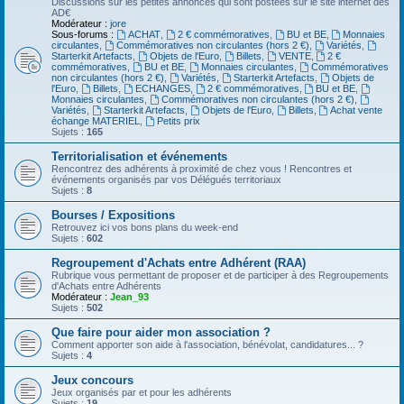
Discussions sur les petites annonces qui sont postées sur le site internet des
AD€
Modérateur :
jore
Sous-forums :
ACHAT
,
2 € commémoratives
,
BU et BE
,
Monnaies
circulantes
,
Commémoratives non circulantes (hors 2 €)
,
Variétés
,
Starterkit Artefacts
,
Objets de l'Euro
,
Billets
,
VENTE
,
2 €
commémoratives
,
BU et BE
,
Monnaies circulantes
,
Commémoratives
non circulantes (hors 2 €)
,
Variétés
,
Starterkit Artefacts
,
Objets de
l'Euro
,
Billets
,
ECHANGES
,
2 € commémoratives
,
BU et BE
,
Monnaies circulantes
,
Commémoratives non circulantes (hors 2 €)
,
Variétés
,
Starterkit Artefacts
,
Objets de l'Euro
,
Billets
,
Achat vente
échange MATERIEL
,
Petits prix
Sujets :
165
Territorialisation et événements
Rencontrez des adhérents à proximité de chez vous ! Rencontres et
événements organisés par vos Délégués territoriaux
Sujets :
8
Bourses / Expositions
Retrouvez ici vos bons plans du week-end
Sujets :
602
Regroupement d'Achats entre Adhérent (RAA)
Rubrique vous permettant de proposer et de participer à des Regroupements
d'Achats entre Adhérents
Modérateur :
Jean_93
Sujets :
502
Que faire pour aider mon association ?
Comment apporter son aide à l'association, bénévolat, candidatures... ?
Sujets :
4
Jeux concours
Jeux organisés par et pour les adhérents
Sujets :
19