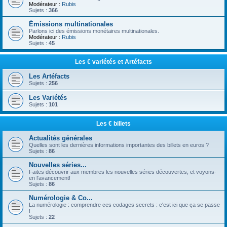
Modérateur :
Rubis
Sujets :
366
Émissions multinationales
Parlons ici des émissions monétaires multinationales.
Modérateur :
Rubis
Sujets :
45
Les € variétés et Artéfacts
Les Artéfacts
Sujets :
256
Les Variétés
Sujets :
101
Les € billets
Actualités générales
Quelles sont les dernières informations importantes des billets en euros ?
Sujets :
86
Nouvelles séries...
Faites découvrir aux membres les nouvelles séries découvertes, et voyons-
en l'avancement!
Sujets :
86
Numérologie & Co...
La numérologie : comprendre ces codages secrets : c'est ici que ça se passe
!
Sujets :
22