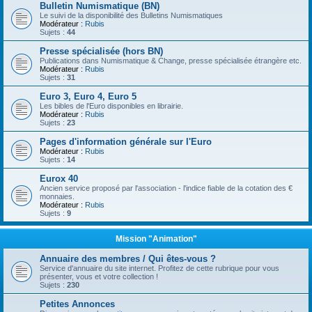
Bulletin Numismatique (BN)
Le suivi de la disponibilité des Bulletins Numismatiques
Modérateur :
Rubis
Sujets :
44
Presse spécialisée (hors BN)
Publications dans Numismatique & Change, presse spécialisée étrangère etc.
Modérateur :
Rubis
Sujets :
31
Euro 3, Euro 4, Euro 5
Les bibles de l'Euro disponibles en librairie.
Modérateur :
Rubis
Sujets :
23
Pages d'information générale sur l'Euro
Modérateur :
Rubis
Sujets :
14
Eurox 40
Ancien service proposé par l'association - l'indice fiable de la cotation des €
monnaies.
Modérateur :
Rubis
Sujets :
9
Mission "Animation"
Annuaire des membres / Qui êtes-vous ?
Service d'annuaire du site internet. Profitez de cette rubrique pour vous
présenter, vous et votre collection !
Sujets :
230
Petites Annonces