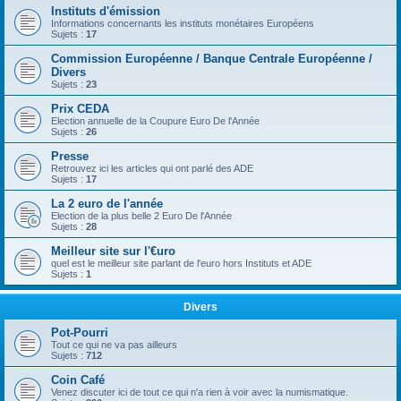
Instituts d'émission
Informations concernants les instituts monétaires Européens
Sujets :
17
Commission Européenne / Banque Centrale Européenne /
Divers
Sujets :
23
Prix CEDA
Election annuelle de la Coupure Euro De l'Année
Sujets :
26
Presse
Retrouvez ici les articles qui ont parlé des ADE
Sujets :
17
La 2 euro de l'année
Election de la plus belle 2 Euro De l'Année
Sujets :
28
Meilleur site sur l'€uro
quel est le meilleur site parlant de l'euro hors Instituts et ADE
Sujets :
1
Divers
Pot-Pourri
Tout ce qui ne va pas ailleurs
Sujets :
712
Coin Café
Venez discuter ici de tout ce qui n'a rien à voir avec la numismatique.