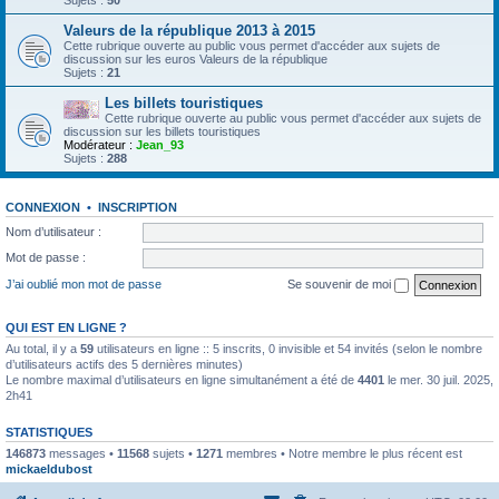
Sujets :
50
Valeurs de la république 2013 à 2015
Cette rubrique ouverte au public vous permet d'accéder aux sujets de
discussion sur les euros Valeurs de la république
Sujets :
21
Les billets touristiques
Cette rubrique ouverte au public vous permet d'accéder aux sujets de
discussion sur les billets touristiques
Modérateur :
Jean_93
Sujets :
288
CONNEXION
•
INSCRIPTION
Nom d’utilisateur :
Mot de passe :
J’ai oublié mon mot de passe
Se souvenir de moi
QUI EST EN LIGNE ?
Au total, il y a
59
utilisateurs en ligne :: 5 inscrits, 0 invisible et 54 invités (selon le nombre
d’utilisateurs actifs des 5 dernières minutes)
Le nombre maximal d’utilisateurs en ligne simultanément a été de
4401
le mer. 30 juil. 2025,
2h41
STATISTIQUES
146873
messages •
11568
sujets •
1271
membres • Notre membre le plus récent est
mickaeldubost