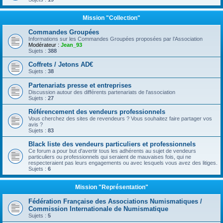
Mission "Collection"
Commandes Groupées
Informations sur les Commandes Groupées proposées par l’Association
Modérateur :
Jean_93
Sujets :
388
Coffrets / Jetons AD€
Sujets :
38
Partenariats presse et entreprises
Discussion autour des différents partenariats de l'association
Sujets :
27
Référencement des vendeurs professionnels
Vous cherchez des sites de revendeurs ? Vous souhaitez faire partager vos
avis ?
Sujets :
83
Black liste des vendeurs particuliers et professionnels
Ce forum a pour but d'avertir tous les adhérents au sujet de vendeurs
particuliers ou professionnels qui seraient de mauvaises fois, qui ne
respecteraient pas leurs engagements ou avec lesquels vous avez des litiges.
Sujets :
6
Mission "Représentation"
Fédération Française des Associations Numismatiques /
Commission Internationale de Numismatique
Sujets :
5