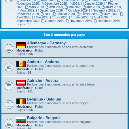
Juillet 2028
,
Aout 2028
,
Septembre 2028
,
Octobre 2028
,
Novembre 2028
,
Décembre 2028
,
2029
,
Janvier 2029
,
Février
2029
,
Mars 2029
,
Avril 2029
,
Mai 2029
,
Juin 2029
,
Juillet 2029
,
Aout 2029
,
Septembre 2029
,
Octobre 2029
,
Novembre 2029
,
Décembre 2029
,
2030
,
Janvier 2030
,
Février 2030
,
Mars 2030
,
Avril 2030
,
Mai 2030
,
Juin 2030
,
Juillet 2030
,
Aout 2030
,
Septembre 2030
,
Octobre 2030
,
Novembre 2030
,
Décembre 2030
Sujets :
3
Les € monnaies par pays
Allemagne - Germany
Parlons des € monnaies de nos amis allemands
Modérateur :
Rubis
Sujets :
295
Andorre - Andorra
Parlons des € monnaies de nos amis andorrans
Modérateur :
Rubis
Sujets :
95
Autriche - Austria
Parlons des € monnaies de nos amis autrichiens
Modérateur :
Rubis
Sujets :
251
Belgique - Belgium
Parlons des € monnaies de nos amis belges
Modérateur :
Rubis
Sujets :
306
Bulgarie - Bulgaria
Parlons des € monnaies de nos amis bulgares
Modérateur :
Rubis
Sujets :
16