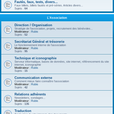
Fautés, faux, tests, divers...
Faux billets, billets fautés et pré-séries. Articles divers...
Sujets :
64
L'Association
Direction / Organisation
Stratégie de l'association, projets, recrutement des bénévoles...
Modérateur :
Rubis
Sujets :
52
Secrétariat Général et trésorerie
Le fonctionnement interne de l'association
Modérateur :
Rubis
Sujets :
95
Technique et iconographie
Serveur informatique, bases de données, site internet, référencement du site
internet, iconographie
Modérateur :
Rubis
Sujets :
15
Communication externe
Comment mieux faire connaître l'association
Modérateur :
Rubis
Sujets :
42
Relations adhérents
Newsletters, sondages...
Modérateur :
Rubis
Sujets :
135
Traduction