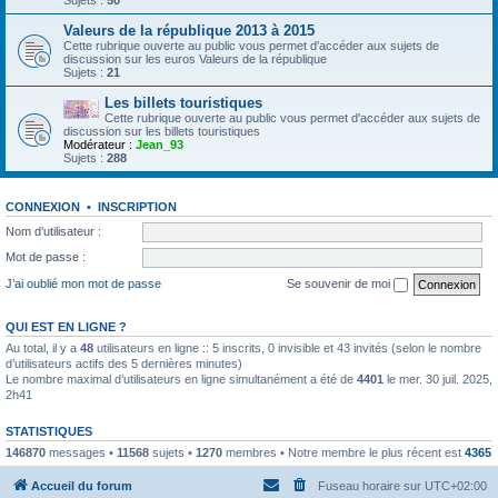
Sujets :
50
Valeurs de la république 2013 à 2015
Cette rubrique ouverte au public vous permet d'accéder aux sujets de
discussion sur les euros Valeurs de la république
Sujets :
21
Les billets touristiques
Cette rubrique ouverte au public vous permet d'accéder aux sujets de
discussion sur les billets touristiques
Modérateur :
Jean_93
Sujets :
288
CONNEXION
•
INSCRIPTION
Nom d’utilisateur :
Mot de passe :
J’ai oublié mon mot de passe
Se souvenir de moi
QUI EST EN LIGNE ?
Au total, il y a
48
utilisateurs en ligne :: 5 inscrits, 0 invisible et 43 invités (selon le nombre
d’utilisateurs actifs des 5 dernières minutes)
Le nombre maximal d’utilisateurs en ligne simultanément a été de
4401
le mer. 30 juil. 2025,
2h41
STATISTIQUES
146870
messages •
11568
sujets •
1270
membres • Notre membre le plus récent est
4365
Accueil du forum
Fuseau horaire sur
UTC+02:00