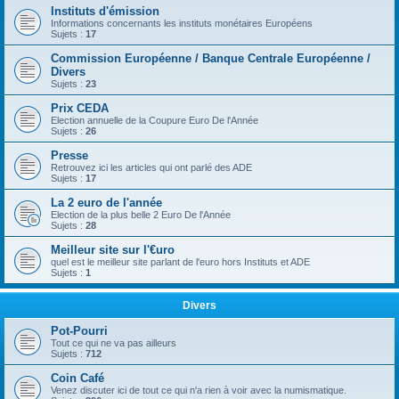
Instituts d'émission
Informations concernants les instituts monétaires Européens
Sujets :
17
Commission Européenne / Banque Centrale Européenne /
Divers
Sujets :
23
Prix CEDA
Election annuelle de la Coupure Euro De l'Année
Sujets :
26
Presse
Retrouvez ici les articles qui ont parlé des ADE
Sujets :
17
La 2 euro de l'année
Election de la plus belle 2 Euro De l'Année
Sujets :
28
Meilleur site sur l'€uro
quel est le meilleur site parlant de l'euro hors Instituts et ADE
Sujets :
1
Divers
Pot-Pourri
Tout ce qui ne va pas ailleurs
Sujets :
712
Coin Café
Venez discuter ici de tout ce qui n'a rien à voir avec la numismatique.