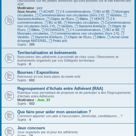
Discussions sur les petites annonces qui sont postées sur le site internet des
AD€
Modérateur :
jore
Sous-forums :
ACHAT
,
2 € commémoratives
,
BU et BE
,
Monnaies
circulantes
,
Commémoratives non circulantes (hors 2 €)
,
Variétés
,
Starterkit Artefacts
,
Objets de l'Euro
,
Billets
,
VENTE
,
2 €
commémoratives
,
BU et BE
,
Monnaies circulantes
,
Commémoratives
non circulantes (hors 2 €)
,
Variétés
,
Starterkit Artefacts
,
Objets de
l'Euro
,
Billets
,
ECHANGES
,
2 € commémoratives
,
BU et BE
,
Monnaies circulantes
,
Commémoratives non circulantes (hors 2 €)
,
Variétés
,
Starterkit Artefacts
,
Objets de l'Euro
,
Billets
,
Achat vente
échange MATERIEL
,
Petits prix
Sujets :
165
Territorialisation et événements
Rencontrez des adhérents à proximité de chez vous ! Rencontres et
événements organisés par vos Délégués territoriaux
Sujets :
8
Bourses / Expositions
Retrouvez ici vos bons plans du week-end
Sujets :
602
Regroupement d'Achats entre Adhérent (RAA)
Rubrique vous permettant de proposer et de participer à des Regroupements
d'Achats entre Adhérents
Modérateur :
Jean_93
Sujets :
502
Que faire pour aider mon association ?
Comment apporter son aide à l'association, bénévolat, candidatures... ?
Sujets :
4
Jeux concours
Jeux organisés par et pour les adhérents
Sujets :
19