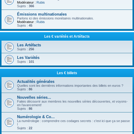
Modérateur :
Rubis
Sujets :
366
Émissions multinationales
Parlons ici des émissions monétaires multinationales.
Modérateur :
Rubis
Sujets :
45
Les € variétés et Artéfacts
Les Artéfacts
Sujets :
256
Les Variétés
Sujets :
101
Les € billets
Actualités générales
Quelles sont les dernières informations importantes des billets en euros ?
Sujets :
86
Nouvelles séries...
Faites découvrir aux membres les nouvelles séries découvertes, et voyons-
en l'avancement!
Sujets :
86
Numérologie & Co...
La numérologie : comprendre ces codages secrets : c'est ici que ça se passe
!
Sujets :
22