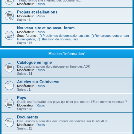
Traduction du site internet, des documents...
Modérateur :
Rubis
Projets et réalisations
Modérateur :
Rubis
Sujets :
6
Nouveau site et nouveau forum
Modérateur :
Rubis
Sous-forums :
Problèmes de connexion au site
,
Remarques concernant
la navigation
,
Utilisation du nouveau site
Sujets :
16
Mission "Information"
Catalogue en ligne
Discussions autour du catalogue en ligne des AD€
Modérateur :
Rubis
Sujets :
61
Articles sur Coiniverse
Modérateur :
Rubis
Sujets :
1
Pays
Quelle est l'actualité des pays qui n'ont pas encore l'Euro comme monnaie ?
Modérateur :
Rubis
Sujets :
38
Documents
Discussions autour des documents disponibles sur le site AD€
Modérateur :
Rubis
Sujets :
11