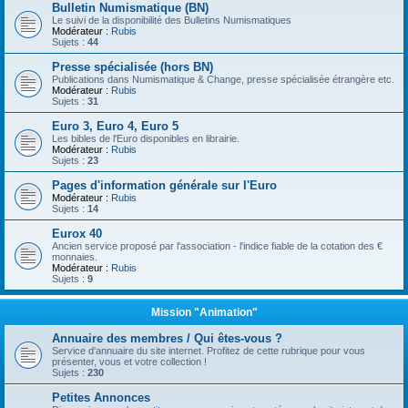
Bulletin Numismatique (BN)
Le suivi de la disponibilité des Bulletins Numismatiques
Modérateur :
Rubis
Sujets :
44
Presse spécialisée (hors BN)
Publications dans Numismatique & Change, presse spécialisée étrangère etc.
Modérateur :
Rubis
Sujets :
31
Euro 3, Euro 4, Euro 5
Les bibles de l'Euro disponibles en librairie.
Modérateur :
Rubis
Sujets :
23
Pages d'information générale sur l'Euro
Modérateur :
Rubis
Sujets :
14
Eurox 40
Ancien service proposé par l'association - l'indice fiable de la cotation des €
monnaies.
Modérateur :
Rubis
Sujets :
9
Mission "Animation"
Annuaire des membres / Qui êtes-vous ?
Service d'annuaire du site internet. Profitez de cette rubrique pour vous
présenter, vous et votre collection !
Sujets :
230
Petites Annonces