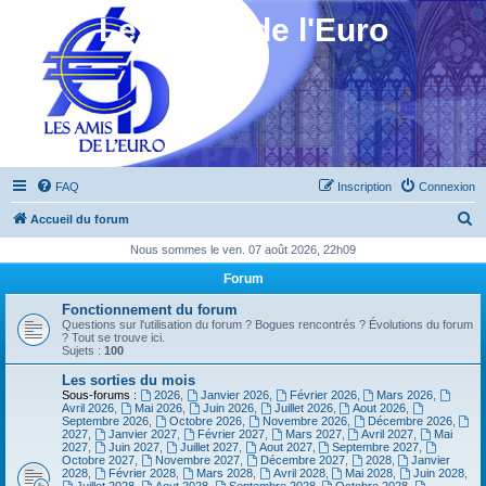
Les Amis de l'Euro
FAQ
Inscription
Connexion
R
Accueil du forum
e
Nous sommes le ven. 07 août 2026, 22h09
c
Forum
h
Fonctionnement du forum
e
Questions sur l'utilisation du forum ? Bogues rencontrés ? Évolutions du forum
? Tout se trouve ici.
r
Sujets :
100
c
Les sorties du mois
Sous-forums :
2026
,
Janvier 2026
,
Février 2026
,
Mars 2026
,
h
Avril 2026
,
Mai 2026
,
Juin 2026
,
Juillet 2026
,
Aout 2026
,
Septembre 2026
,
Octobre 2026
,
Novembre 2026
,
Décembre 2026
,
e
2027
,
Janvier 2027
,
Février 2027
,
Mars 2027
,
Avril 2027
,
Mai
2027
,
Juin 2027
,
Juillet 2027
,
Aout 2027
,
Septembre 2027
,
r
Octobre 2027
,
Novembre 2027
,
Décembre 2027
,
2028
,
Janvier
2028
,
Février 2028
,
Mars 2028
,
Avril 2028
,
Mai 2028
,
Juin 2028
,