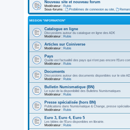
Nouveau site et nouveau forum
Modérateur :
Rubis
Sous-forums :
Problèmes de connexion au site
,
Remarq
MISSION "INFORMATION"
Catalogue en ligne
Discussions autour du catalogue en ligne des AD€
Modérateur :
Rubis
Articles sur Coiniverse
Modérateur :
Rubis
Pays
Quelle est l'actualité des pays qui n'ont pas encore l'Euro 
Modérateur :
Rubis
Documents
Discussions autour des documents disponibles sur le site A
Modérateur :
Rubis
Bulletin Numismatique (BN)
Le suivi de la disponibilité des Bulletins Numismatiques
Modérateur :
Rubis
Presse spécialisée (hors BN)
Publications dans Numismatique & Change, presse spécialisé
Modérateur :
Rubis
Euro 3, Euro 4, Euro 5
Les bibles de l'Euro disponibles en librairie.
Modérateur :
Rubis