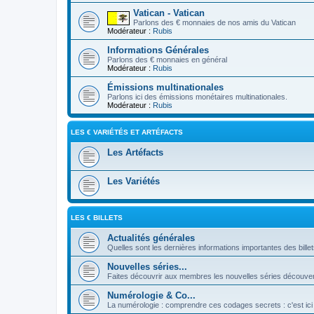
Vatican - Vatican
Parlons des € monnaies de nos amis du Vatican
Modérateur :
Rubis
Informations Générales
Parlons des € monnaies en général
Modérateur :
Rubis
Émissions multinationales
Parlons ici des émissions monétaires multinationales.
Modérateur :
Rubis
LES € VARIÉTÉS ET ARTÉFACTS
Les Artéfacts
Les Variétés
LES € BILLETS
Actualités générales
Quelles sont les dernières informations importantes des bille
Nouvelles séries...
Faites découvrir aux membres les nouvelles séries découver
Numérologie & Co...
La numérologie : comprendre ces codages secrets : c'est ici