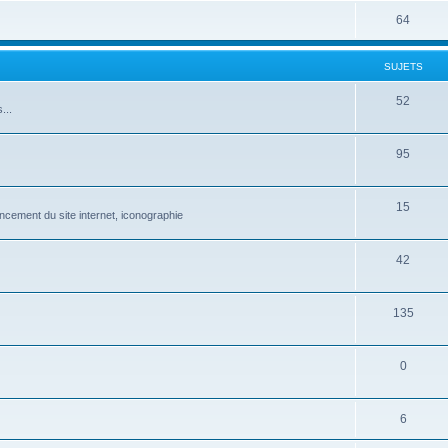
64
SUJETS
52
...
95
15
ncement du site internet, iconographie
42
135
0
6