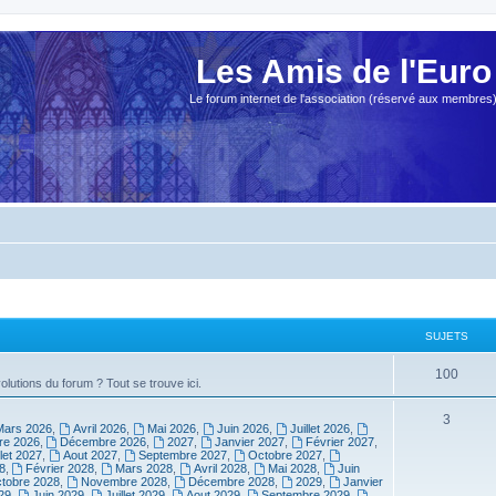
Les Amis de l'Euro
Le forum internet de l'association (réservé aux membres
SUJETS
100
olutions du forum ? Tout se trouve ici.
3
Mars 2026
,
Avril 2026
,
Mai 2026
,
Juin 2026
,
Juillet 2026
,
e 2026
,
Décembre 2026
,
2027
,
Janvier 2027
,
Février 2027
,
llet 2027
,
Aout 2027
,
Septembre 2027
,
Octobre 2027
,
8
,
Février 2028
,
Mars 2028
,
Avril 2028
,
Mai 2028
,
Juin
tobre 2028
,
Novembre 2028
,
Décembre 2028
,
2029
,
Janvier
29
,
Juin 2029
,
Juillet 2029
,
Aout 2029
,
Septembre 2029
,