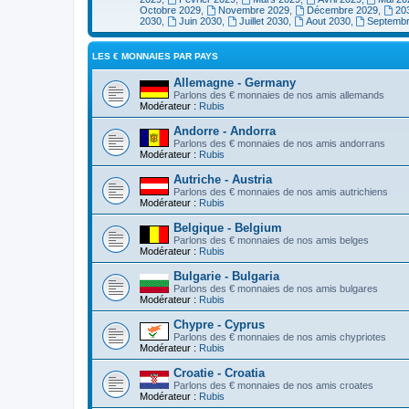
Octobre 2029
,
Novembre 2029
,
Décembre 2029
,
20
2030
,
Juin 2030
,
Juillet 2030
,
Aout 2030
,
Septemb
LES € MONNAIES PAR PAYS
Allemagne - Germany
Parlons des € monnaies de nos amis allemands
Modérateur :
Rubis
Andorre - Andorra
Parlons des € monnaies de nos amis andorrans
Modérateur :
Rubis
Autriche - Austria
Parlons des € monnaies de nos amis autrichiens
Modérateur :
Rubis
Belgique - Belgium
Parlons des € monnaies de nos amis belges
Modérateur :
Rubis
Bulgarie - Bulgaria
Parlons des € monnaies de nos amis bulgares
Modérateur :
Rubis
Chypre - Cyprus
Parlons des € monnaies de nos amis chypriotes
Modérateur :
Rubis
Croatie - Croatia
Parlons des € monnaies de nos amis croates
Modérateur :
Rubis