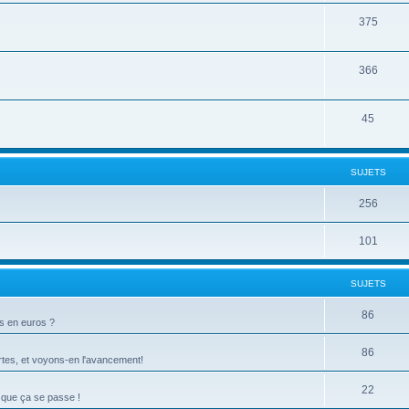
375
366
45
SUJETS
256
101
SUJETS
86
ts en euros ?
86
tes, et voyons-en l'avancement!
22
 que ça se passe !