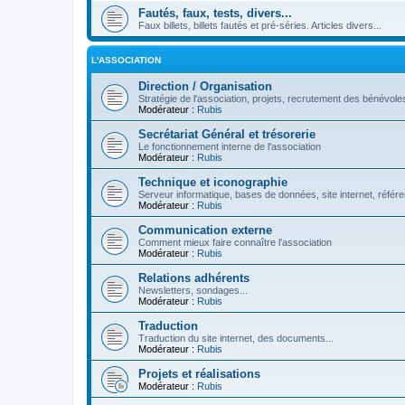
Fautés, faux, tests, divers...
Faux billets, billets fautés et pré-séries. Articles divers...
L'ASSOCIATION
Direction / Organisation
Stratégie de l'association, projets, recrutement des bénévoles
Modérateur :
Rubis
Secrétariat Général et trésorerie
Le fonctionnement interne de l'association
Modérateur :
Rubis
Technique et iconographie
Serveur informatique, bases de données, site internet, référe
Modérateur :
Rubis
Communication externe
Comment mieux faire connaître l'association
Modérateur :
Rubis
Relations adhérents
Newsletters, sondages...
Modérateur :
Rubis
Traduction
Traduction du site internet, des documents...
Modérateur :
Rubis
Projets et réalisations
Modérateur :
Rubis