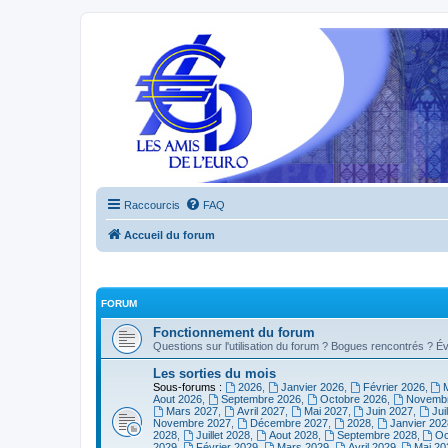
Raccourcis
FAQ
Accueil du forum
FORUM
Fonctionnement du forum
Questions sur l'utilisation du forum ? Bogues rencontrés ? Év
Les sorties du mois
Sous-forums :
2026
,
Janvier 2026
,
Février 2026
,
Aout 2026
,
Septembre 2026
,
Octobre 2026
,
Novembr
Mars 2027
,
Avril 2027
,
Mai 2027
,
Juin 2027
,
Jui
Novembre 2027
,
Décembre 2027
,
2028
,
Janvier 202
2028
,
Juillet 2028
,
Aout 2028
,
Septembre 2028
,
Oc
2029
,
Février 2029
,
Mars 2029
,
Avril 2029
,
Mai 20