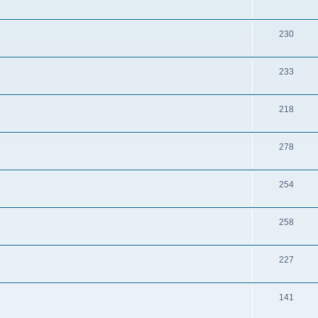
230
s
233
218
278
254
258
227
141