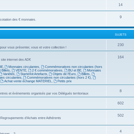
14
9
a cotation des € monnaies.
SUJETS
230
 pour vous présenter, vous et votre collection !
164
 site internet des AD€
BE
,
Monnaies circulantes
,
Commémoratives non circulantes (hors
Billets
,
VENTE
,
2 € commémoratives
,
BU et BE
,
Monnaies
Variétés
,
Starterkit Artefacts
,
Objets de l'Euro
,
Billets
,
es circulantes
,
Commémoratives non circulantes (hors 2 €)
,
,
Achat vente échange MATERIEL
,
Petits prix
8
ntres et événements organisés par vos Délégués territoriaux
602
502
es Regroupements d'Achats entre Adhérents
4
atures... ?