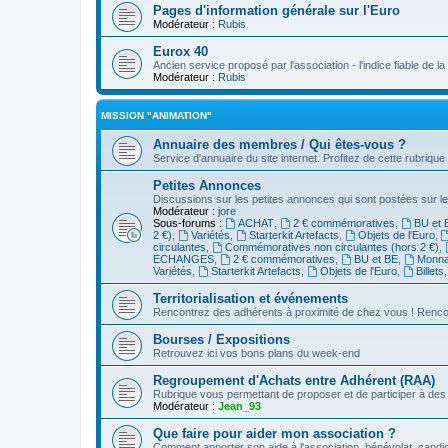
Pages d'information générale sur l'Euro
Modérateur :
Rubis
Eurox 40
Ancien service proposé par l'association - l'indice fiable de l
Modérateur :
Rubis
MISSION "ANIMATION"
Annuaire des membres / Qui êtes-vous ?
Service d'annuaire du site internet. Profitez de cette rubrique
Petites Annonces
Discussions sur les petites annonces qui sont postées sur le
Modérateur :
jore
Sous-forums :
ACHAT
,
2 € commémoratives
,
BU et 
2 €)
,
Variétés
,
Starterkit Artefacts
,
Objets de l'Euro
,
circulantes
,
Commémoratives non circulantes (hors 2 €)
,
ECHANGES
,
2 € commémoratives
,
BU et BE
,
Monnai
Variétés
,
Starterkit Artefacts
,
Objets de l'Euro
,
Billets
Territorialisation et événements
Rencontrez des adhérents à proximité de chez vous ! Renco
Bourses / Expositions
Retrouvez ici vos bons plans du week-end
Regroupement d'Achats entre Adhérent (RAA)
Rubrique vous permettant de proposer et de participer à d
Modérateur :
Jean_93
Que faire pour aider mon association ?
Comment apporter son aide à l'association, bénévolat, candid