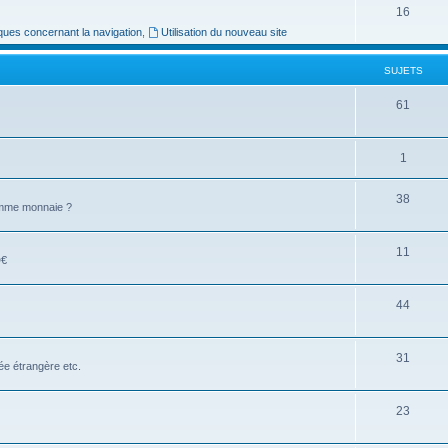
16
ues concernant la navigation
,
Utilisation du nouveau site
SUJETS
61
1
38
comme monnaie ?
11
D€
44
31
e étrangère etc.
23