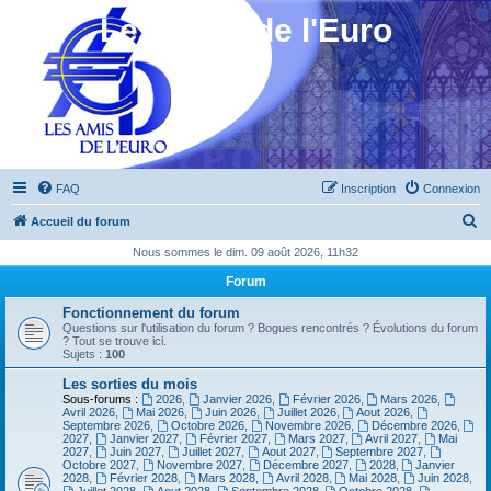
Les Amis de l'Euro
FAQ
Inscription
Connexion
R
Accueil du forum
e
Nous sommes le dim. 09 août 2026, 11h32
c
Forum
h
Fonctionnement du forum
e
Questions sur l'utilisation du forum ? Bogues rencontrés ? Évolutions du forum
? Tout se trouve ici.
r
Sujets :
100
c
Les sorties du mois
Sous-forums :
2026
,
Janvier 2026
,
Février 2026
,
Mars 2026
,
h
Avril 2026
,
Mai 2026
,
Juin 2026
,
Juillet 2026
,
Aout 2026
,
Septembre 2026
,
Octobre 2026
,
Novembre 2026
,
Décembre 2026
,
e
2027
,
Janvier 2027
,
Février 2027
,
Mars 2027
,
Avril 2027
,
Mai
2027
,
Juin 2027
,
Juillet 2027
,
Aout 2027
,
Septembre 2027
,
r
Octobre 2027
,
Novembre 2027
,
Décembre 2027
,
2028
,
Janvier
2028
,
Février 2028
,
Mars 2028
,
Avril 2028
,
Mai 2028
,
Juin 2028
,