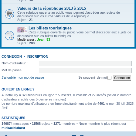
Sujets :
50
Valeurs de la république 2013 à 2015
Cette rubrique ouverte au public vous permet d'accéder aux sujets de
discussion sur les euros Valeurs de la république
Sujets :
21
Les billets touristiques
Cette rubrique ouverte au public vous permet d'accéder aux sujets de
discussion sur les billets touristiques
Modérateur :
Jean_93
Sujets :
288
CONNEXION
•
INSCRIPTION
Nom d’utilisateur :
Mot de passe :
J’ai oublié mon mot de passe
Se souvenir de moi
QUI EST EN LIGNE ?
Au total, il y a
32
utilisateurs en ligne :: 5 inscrits, 0 invisible et 27 invités (selon le nombre
d’utilisateurs actifs des 5 dernières minutes)
Le nombre maximal d’utilisateurs en ligne simultanément a été de
4401
le mer. 30 juil. 2025,
2h41
STATISTIQUES
146874
messages •
11568
sujets •
1271
membres • Notre membre le plus récent est
mickaeldubost