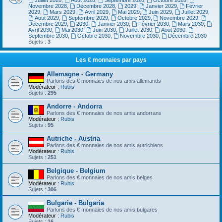
Juillet 2028
,
Aout 2028
,
Septembre 2028
,
Octobre 2028
,
Novembre 2028
,
Décembre 2028
,
2029
,
Janvier 2029
,
Février
2029
,
Mars 2029
,
Avril 2029
,
Mai 2029
,
Juin 2029
,
Juillet 2029
,
Aout 2029
,
Septembre 2029
,
Octobre 2029
,
Novembre 2029
,
Décembre 2029
,
2030
,
Janvier 2030
,
Février 2030
,
Mars 2030
,
Avril 2030
,
Mai 2030
,
Juin 2030
,
Juillet 2030
,
Aout 2030
,
Septembre 2030
,
Octobre 2030
,
Novembre 2030
,
Décembre 2030
Sujets :
3
Les € monnaies par pays
Allemagne - Germany
Parlons des € monnaies de nos amis allemands
Modérateur :
Rubis
Sujets :
295
Andorre - Andorra
Parlons des € monnaies de nos amis andorrans
Modérateur :
Rubis
Sujets :
95
Autriche - Austria
Parlons des € monnaies de nos amis autrichiens
Modérateur :
Rubis
Sujets :
251
Belgique - Belgium
Parlons des € monnaies de nos amis belges
Modérateur :
Rubis
Sujets :
306
Bulgarie - Bulgaria
Parlons des € monnaies de nos amis bulgares
Modérateur :
Rubis
Sujets :
16