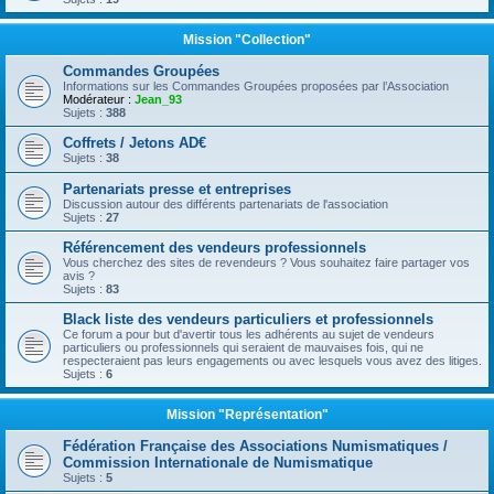
Mission "Collection"
Commandes Groupées
Informations sur les Commandes Groupées proposées par l’Association
Modérateur :
Jean_93
Sujets :
388
Coffrets / Jetons AD€
Sujets :
38
Partenariats presse et entreprises
Discussion autour des différents partenariats de l'association
Sujets :
27
Référencement des vendeurs professionnels
Vous cherchez des sites de revendeurs ? Vous souhaitez faire partager vos
avis ?
Sujets :
83
Black liste des vendeurs particuliers et professionnels
Ce forum a pour but d'avertir tous les adhérents au sujet de vendeurs
particuliers ou professionnels qui seraient de mauvaises fois, qui ne
respecteraient pas leurs engagements ou avec lesquels vous avez des litiges.
Sujets :
6
Mission "Représentation"
Fédération Française des Associations Numismatiques /
Commission Internationale de Numismatique
Sujets :
5