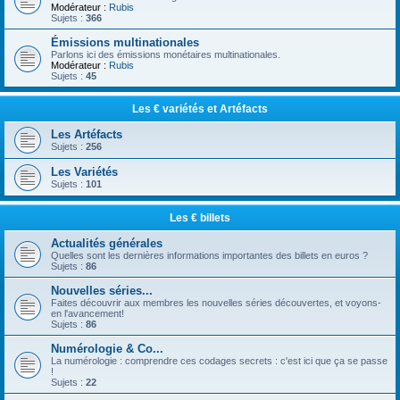
Modérateur :
Rubis
Sujets :
366
Émissions multinationales
Parlons ici des émissions monétaires multinationales.
Modérateur :
Rubis
Sujets :
45
Les € variétés et Artéfacts
Les Artéfacts
Sujets :
256
Les Variétés
Sujets :
101
Les € billets
Actualités générales
Quelles sont les dernières informations importantes des billets en euros ?
Sujets :
86
Nouvelles séries...
Faites découvrir aux membres les nouvelles séries découvertes, et voyons-
en l'avancement!
Sujets :
86
Numérologie & Co...
La numérologie : comprendre ces codages secrets : c'est ici que ça se passe
!
Sujets :
22