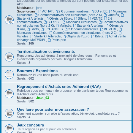
Discussions sur les petites annonces qui sont postées sur le site internet des
AD€
Modérateur :
jore
Sous-forums :
ACHAT
,
2 € commémoratives
,
BU et BE
,
Monnaies
circulantes
,
Commémoratives non circulantes (hors 2 €)
,
Variétés
,
Starterkit Artefacts
,
Objets de l'Euro
,
Billets
,
VENTE
,
2 €
commémoratives
,
BU et BE
,
Monnaies circulantes
,
Commémoratives
non circulantes (hors 2 €)
,
Variétés
,
Starterkit Artefacts
,
Objets de
l'Euro
,
Billets
,
ECHANGES
,
2 € commémoratives
,
BU et BE
,
Monnaies circulantes
,
Commémoratives non circulantes (hors 2 €)
,
Variétés
,
Starterkit Artefacts
,
Objets de l'Euro
,
Billets
,
Achat vente
échange MATERIEL
,
Petits prix
Sujets :
165
Territorialisation et événements
Rencontrez des adhérents à proximité de chez vous ! Rencontres et
événements organisés par vos Délégués territoriaux
Sujets :
8
Bourses / Expositions
Retrouvez ici vos bons plans du week-end
Sujets :
602
Regroupement d'Achats entre Adhérent (RAA)
Rubrique vous permettant de proposer et de participer à des Regroupements
d'Achats entre Adhérents
Modérateur :
Jean_93
Sujets :
502
Que faire pour aider mon association ?
Comment apporter son aide à l'association, bénévolat, candidatures... ?
Sujets :
4
Jeux concours
Jeux organisés par et pour les adhérents
Sujets :
19