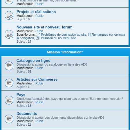
Traduction du site internet, des documents...
Modérateur :
Rubis
Projets et réalisations
Modérateur :
Rubis
Sujets :
6
Nouveau site et nouveau forum
Modérateur :
Rubis
Sous-forums :
Problèmes de connexion au site
,
Remarques concernant
la navigation
,
Utilisation du nouveau site
Sujets :
16
Mission "Information"
Catalogue en ligne
Discussions autour du catalogue en ligne des AD€
Modérateur :
Rubis
Sujets :
61
Articles sur Coiniverse
Modérateur :
Rubis
Sujets :
1
Pays
Quelle est l'actualité des pays qui n'ont pas encore l'Euro comme monnaie ?
Modérateur :
Rubis
Sujets :
38
Documents
Discussions autour des documents disponibles sur le site AD€
Modérateur :
Rubis
Sujets :
11