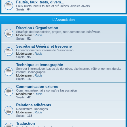
Fautés, faux, tests, divers...
Faux billets, billets fautés et pré-séries. Articles divers...
Sujets :
64
L'Association
Direction / Organisation
Stratégie de l'association, projets, recrutement des bénévoles...
Modérateur :
Rubis
Sujets :
52
Secrétariat Général et trésorerie
Le fonctionnement interne de l'association
Modérateur :
Rubis
Sujets :
95
Technique et iconographie
Serveur informatique, bases de données, site internet, référencement du site
internet, iconographie
Modérateur :
Rubis
Sujets :
15
Communication externe
Comment mieux faire connaître l'association
Modérateur :
Rubis
Sujets :
42
Relations adhérents
Newsletters, sondages...
Modérateur :
Rubis
Sujets :
135
Traduction