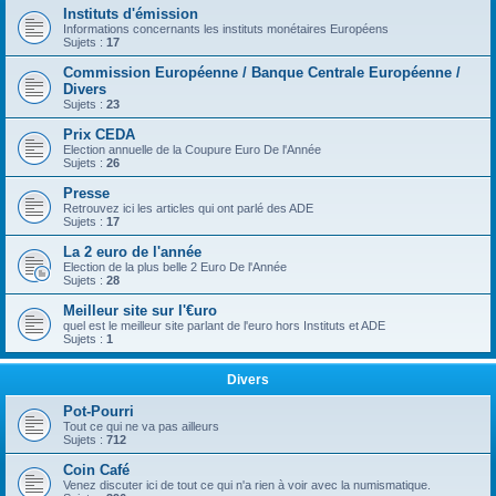
Instituts d'émission
Informations concernants les instituts monétaires Européens
Sujets :
17
Commission Européenne / Banque Centrale Européenne /
Divers
Sujets :
23
Prix CEDA
Election annuelle de la Coupure Euro De l'Année
Sujets :
26
Presse
Retrouvez ici les articles qui ont parlé des ADE
Sujets :
17
La 2 euro de l'année
Election de la plus belle 2 Euro De l'Année
Sujets :
28
Meilleur site sur l'€uro
quel est le meilleur site parlant de l'euro hors Instituts et ADE
Sujets :
1
Divers
Pot-Pourri
Tout ce qui ne va pas ailleurs
Sujets :
712
Coin Café
Venez discuter ici de tout ce qui n'a rien à voir avec la numismatique.