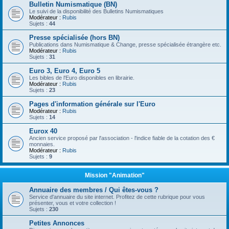
Bulletin Numismatique (BN)
Le suivi de la disponibilité des Bulletins Numismatiques
Modérateur :
Rubis
Sujets :
44
Presse spécialisée (hors BN)
Publications dans Numismatique & Change, presse spécialisée étrangère etc.
Modérateur :
Rubis
Sujets :
31
Euro 3, Euro 4, Euro 5
Les bibles de l'Euro disponibles en librairie.
Modérateur :
Rubis
Sujets :
23
Pages d'information générale sur l'Euro
Modérateur :
Rubis
Sujets :
14
Eurox 40
Ancien service proposé par l'association - l'indice fiable de la cotation des €
monnaies.
Modérateur :
Rubis
Sujets :
9
Mission "Animation"
Annuaire des membres / Qui êtes-vous ?
Service d'annuaire du site internet. Profitez de cette rubrique pour vous
présenter, vous et votre collection !
Sujets :
230
Petites Annonces